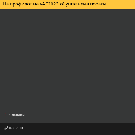
На профилот на VAC2023 сè уште нема пораки.
Членови
Кајгана