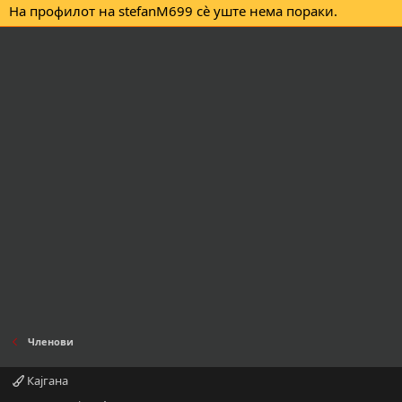
На профилот на stefanM699 сè уште нема пораки.
Членови
Кајгана