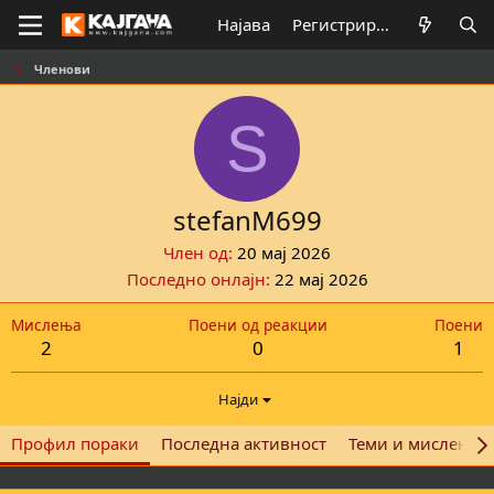
Најава
Регистрирај се
Членови
S
stefanM699
Член од
20 мај 2026
Последно онлајн
22 мај 2026
Мислења
Поени од реакции
Поени
2
0
1
Најди
Профил пораки
Последна активност
Теми и мислења