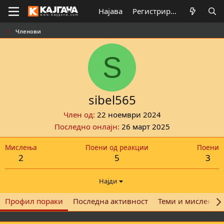
Најава
Регистрирај се
Членови
S
sibel565
Член од
22 ноември 2024
Последно онлајн
26 март 2025
Мислења
Поени од реакции
Поени
2
5
3
Најди
Профил пораки
Последна активност
Теми и мислења