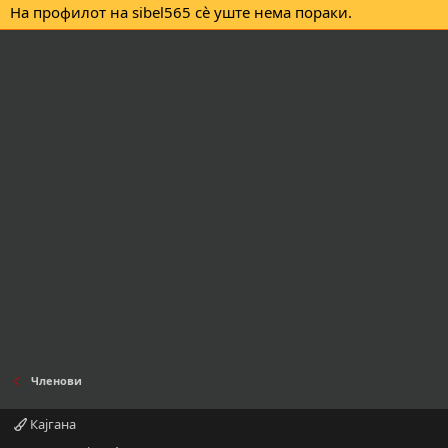
На профилот на sibel565 сè уште нема пораки.
Членови
Кајгана