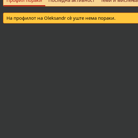
Профил пораки
Последна активност
Теми и мислења
На профилот на Oleksandr сè уште нема пораки.