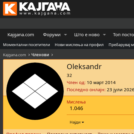
Kajgana.com
Форуми
Што е ново
Топ пост
Моментални посетители
Нови мислења на профил
Пребарувај 
Kajgana.com
Членови
Oleksandr
32
Член од
10 март 2014
Последно онлајн
23 јули 202
Мислења
1.046
Најди