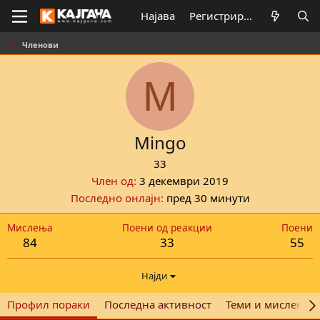
Најава
Регистрирај се
Членови
M
Mingo
33
Член од
3 декември 2019
Последно онлајн
пред 30 минути
Мислења
Поени од реакции
Поени
84
33
55
Најди
Профил пораки
Последна активност
Теми и мислења