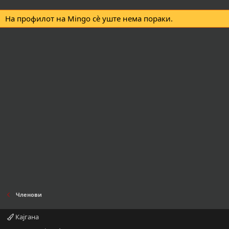
На профилот на Mingo сè уште нема пораки.
Членови
Кајгана