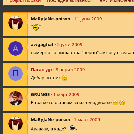
Профил пораки
Последна активност
Теми и мислења
MaRyJaNe-poison
11 јуни 2009
awgaghaf
5 јуни 2009
A
намерно го пишав тоа "верно"...многу е сеља
Паган-др
8 април 2009
П
Добар потпис
GRUNGE
1 март 2009
Е тоа ќе го оставам за изненадување
MaRyJaNe-poison
1 март 2009
Ааааааа, а каде?