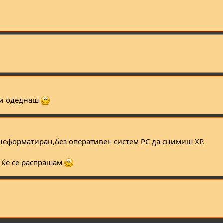
ри одеднаш
,неформатиран,без оперативен систем PC да снимиш XP.
 ќе се распрашам