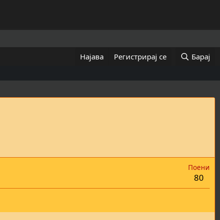
Најава
Регистрирај се
Барај
Поени
80