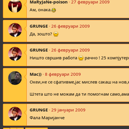
MaRyJaNe-poison
27 февруари 2009
Ам, онака.
GRUNGE
26 февруари 2009
Да, зошто?
GRUNGE
26 февруари 2009
Ништо свршив работа
рачно ! 25 компјуте
Mac))
8 февруари 2009
Океи,не се сфативме,јас мислев сакаш на нов
Штета што не можам да ти помогнам само,ама
GRUNGE
29 јануари 2009
Фала Маријанче