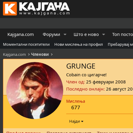
Kajgana.com
Форуми
Што е ново
Топ пост
Моментални посетители
Нови мислења на профил
Пребарувај 
Kajgana.com
Членови
GRUNGE
Cobain со цигарче!
Член од
25 февруари 2008
Последно онлајн
26 август 2
Мислења
677
Најди