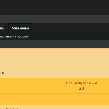
ови
Членови
мислења на профил
016
Поени од реакции
28