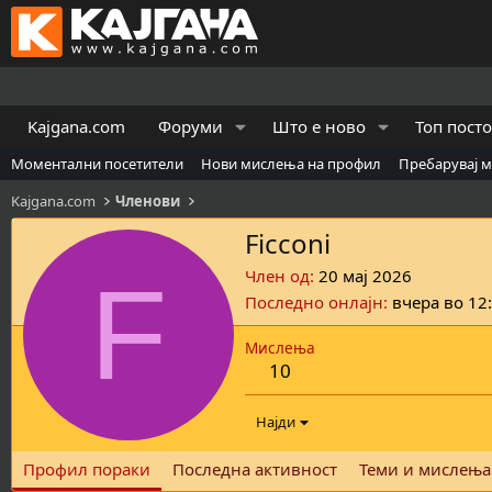
Kajgana.com
Форуми
Што е ново
Топ пост
Моментални посетители
Нови мислења на профил
Пребарувај 
Kajgana.com
Членови
Ficconi
F
Член од
20 мај 2026
Последно онлајн
вчера во 12
Мислења
10
Најди
Профил пораки
Последна активност
Теми и мислења