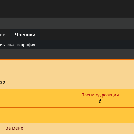
ови
Членови
мислења на профил
:32
Поени од реакции
6
За мене