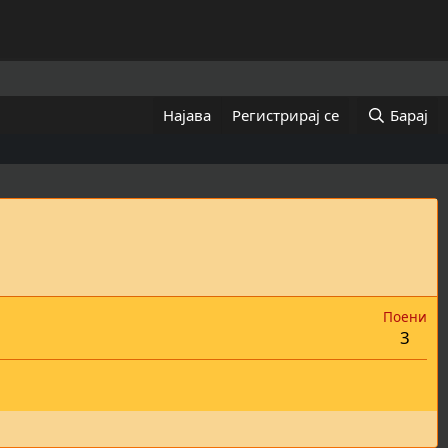
Најава
Регистрирај се
Барај
Поени
3