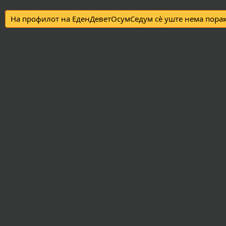
На профилот на ЕденДеветОсумСедум сè уште нема порак