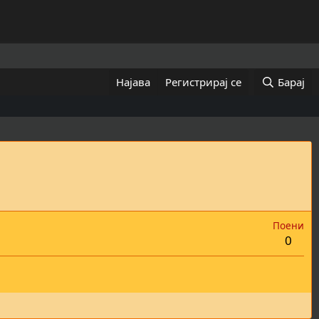
Најава
Регистрирај се
Барај
Поени
0