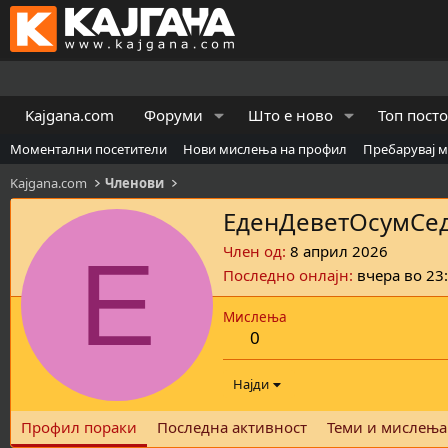
Kajgana.com
Форуми
Што е ново
Топ пост
Моментални посетители
Нови мислења на профил
Пребарувај 
Kajgana.com
Членови
ЕденДеветОсумСе
Е
Член од
8 април 2026
Последно онлајн
вчера во 23
Мислења
0
Најди
Профил пораки
Последна активност
Теми и мислења