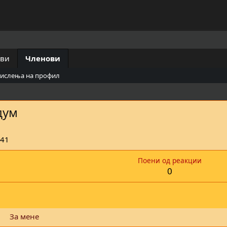
ови
Членови
мислења на профил
дум
:41
Поени од реакции
0
За мене