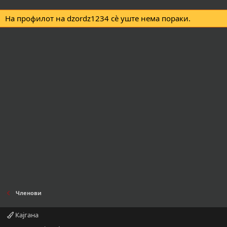
На профилот на dzordz1234 сè уште нема пораки.
Членови
Кајгана