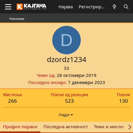
Најава
Регистрирај се
Членови
D
dzordz1234
33
Член од
28 октомври 2019
Последно онлајн
7 декември 2023
Мислења
Поени од реакции
Поени
266
523
130
Најди
Профил пораки
Последна активност
Теми и мислења