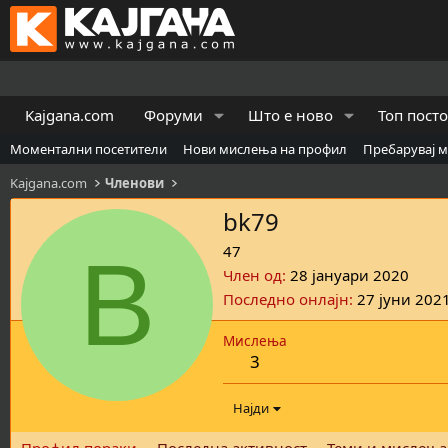
Kajgana.com
Форуми
Што е ново
Топ пост
Моментални посетители
Нови мислења на профил
Пребарувај 
Kajgana.com
Членови
bk79
B
47
Член од
28 јануари 2020
Последно онлајн
27 јуни 202
Мислења
3
Најди