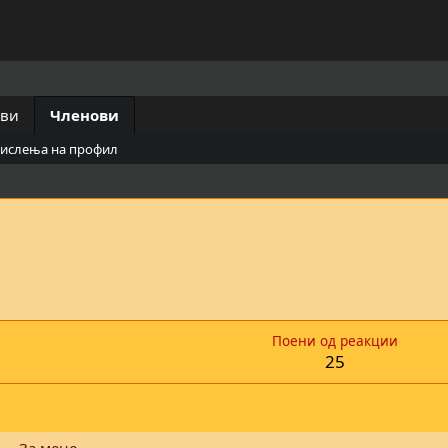
ови
Членови
мислења на профил
1
Поени од реакции
25