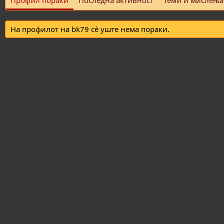
Профил пораки
Последна активност
Теми и мислења
На профилот на bk79 сè уште нема пораки.