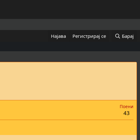
Најава
Регистрирај се
Барај
Поени
43