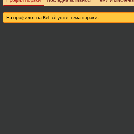
Профил пораки
Последна активност
Теми и мислења
На профилот на Bell сè уште нема пораки.