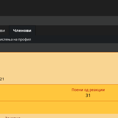
ови
Членови
мислења на профил
021
Поени од реакции
31