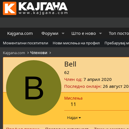
Kajgana.com
Форуми
Што е ново
Топ пост
Моментални посетители
Нови мислења на профил
Пребарувај 
Kajgana.com
Членови
Bell
B
62
Член од
7 април 2020
Последно онлајн
26 август 2
Мислења
11
Најди