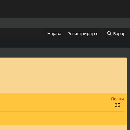
Најава
Регистрирај се
Барај
Поени
25