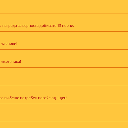
 награда за верноста добивате 15 поени.
 членови!
лжете така!
ва ви беше потребен повеќе од 1 ден!