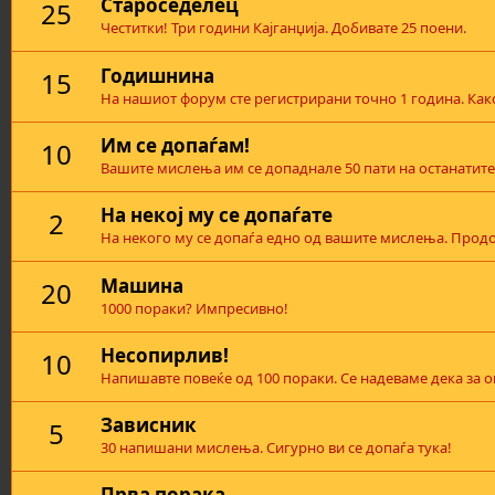
Староседелец
25
Честитки! Три години Кајганџија. Добивате 25 поени.
Годишнина
15
На нашиот форум сте регистрирани точно 1 година. Како
Им се допаѓам!
10
Вашите мислења им се допаднале 50 пати на останатите
На некој му се допаѓате
2
На некого му се допаѓа едно од вашите мислења. Продо
Машина
20
1000 пораки? Импресивно!
Несопирлив!
10
Напишавте повеќе од 100 пораки. Се надеваме дека за о
Зависник
5
30 напишани мислења. Сигурно ви се допаѓа тука!
Прва порака