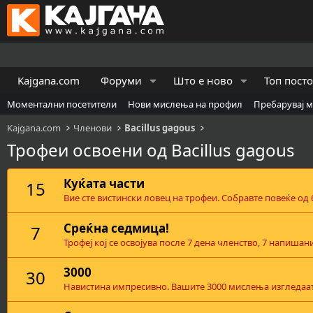
Kajgana.com
Форуми
Што е ново
Топ пост
Моментални посетители
Нови мислења на профил
Пребарувај 
Kajgana.com
Членови
Bacillus gagous
Трофеи освоени од Bacillus gagous
Куќата части
15
Вие сте вистински ловец на трофеи. Собравте повеќе од
Среќна седмица!
7
Трофеј кој се освојува после 7 дена членство, 7 напиша
3000
30
Навистина импресивно. Вашите 3000 мислења изгледаат