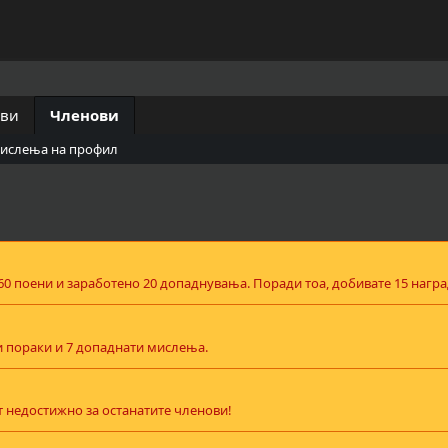
ови
Членови
мислења на профил
 60 поени и заработено 20 допаднувања. Поради тоа, добивате 15 награ
ни пораки и 7 допаднати мислења.
 недостижно за останатите членови!