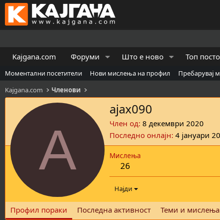
Kajgana.com
Форуми
Што е ново
Топ пост
Моментални посетители
Нови мислења на профил
Пребарувај 
Kajgana.com
Членови
ajax090
A
Член од
8 декември 2020
Последно онлајн
4 јануари 2
Мислења
26
Најди
Профил пораки
Последна активност
Теми и мислења