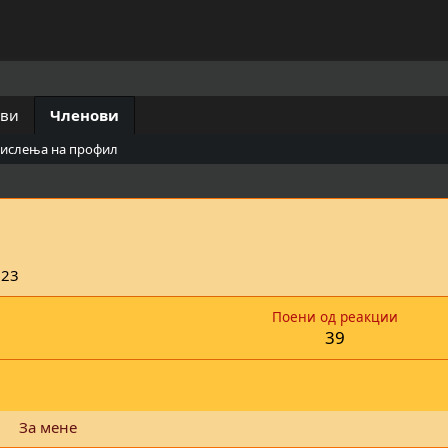
ови
Членови
мислења на профил
023
Поени од реакции
39
За мене