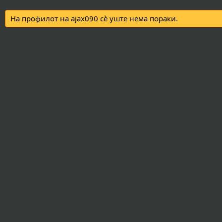
На профилот на ajax090 сè уште нема пораки.