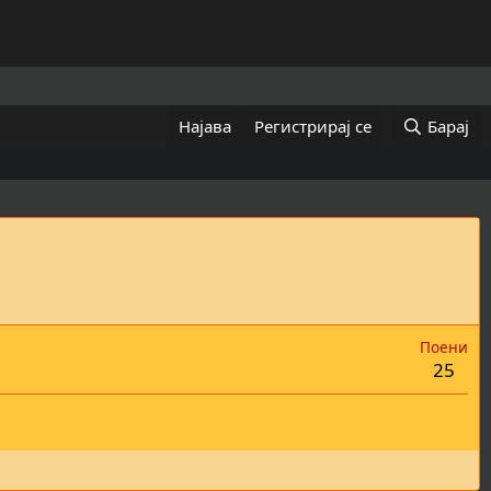
Најава
Регистрирај се
Барај
Поени
25