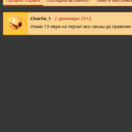
Профил пораки
Последна активност
Теми и мислења
Charlie_1
2 декември 2012
Имам 13 евра на пејпал ако сакаш да правиме р