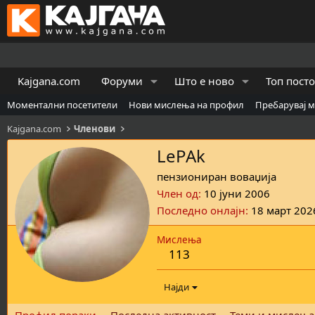
Kajgana.com
Форуми
Што е ново
Топ пост
Моментални посетители
Нови мислења на профил
Пребарувај 
Kajgana.com
Членови
LePAk
пензиониран воваџија
Член од
10 јуни 2006
Последно онлајн
18 март 202
Мислења
113
Најди