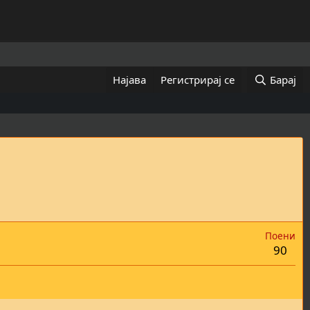
Најава
Регистрирај се
Барај
Поени
90