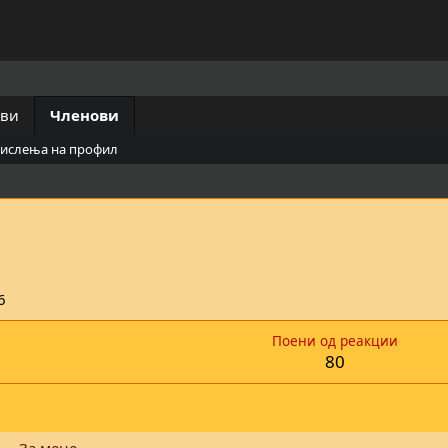
ови
Членови
мислења на профил
6
Поени од реакции
80