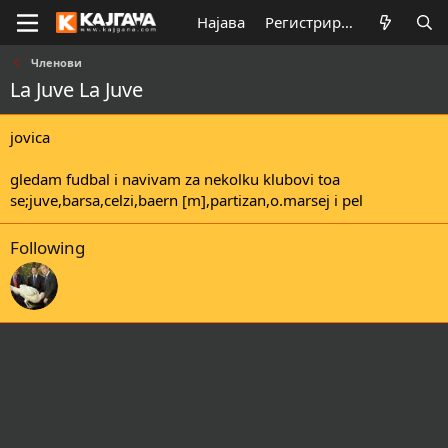
Најава
Регистрирај се
Членови
La Juve La Juve
jovica
gledam fudbal i navivam za nekolku klubovi toa
se;juve,barsa,celzi,baern [m],partizan,o.marsej i pel
Following