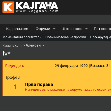
Kajgana.com
Форуми
Што е ново
Топ пост
Моментални посетители
Нови мислења на профил
Пребарувај 
Kajgana.com
Членови
Iv*
Роденден
29 февруари 1992 (Возраст: 34
Трофеи
Прва порака
1
Напишете едно мислење на форумот за да го освоите о