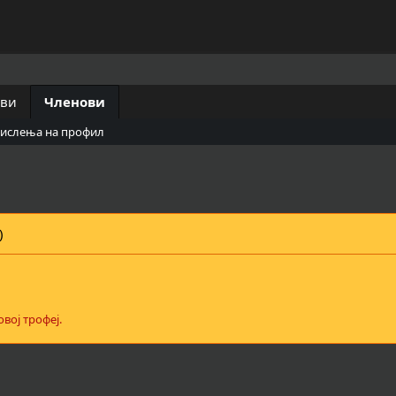
ови
Членови
мислења на профил
)
вој трофеј.