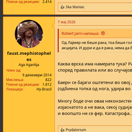
Поени од реакции
2.414
Ska Maniac
R
e
a
7 мај 2026
c
t
i
Robert Jarni напиша:
o
n
Од Лајмер не беше рака, тоа беше г
s
акцијата. И дури и да е рака, нема д
:
faust.mephistophel
es
Каква врска има намерата тука? Р
Aga Aganlija
според правилата или во случајо
Член од
9 декември 2014
Мислења
822
Баерн се бајаги оштетени во овој
Поени од реакции
1.812
(одбиена топка од нога, удира во 
Локација
Hy-Brasil
Многу боде очи оваа неконзистен
изјаснатото а не вака, секој суди
и воопшто не се фер. Катастрофа..
Prydatorium
R