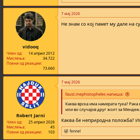
e
a
7 мај 2026
c
t
Не знам со кој памет му дале на 
i
o
n
s
:
vidooq
Член од
14 април 2012
Мислења
34.722
Поени од реакции
73.660
7 мај 2026
faust.mephistopheles напиша:
Каква врска има намерата тука? Рака
или во случајов друг жолт за Мендеж
Robert Jarni
Каква бе неприродна положба? И
Член од
25 април 2026
Мислења
45
fennel
Поени од реакции
103
R
e