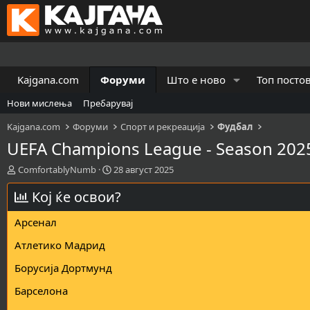
Kajgana.com
Форуми
Што е ново
Топ посто
Нови мислења
Пребарувај
Kajgana.com
Форуми
Спорт и рекреација
Фудбал
UEFA Champions League - Season 202
К
В
ComfortablyNumb
28 август 2025
р
р
е
Кој ќе освои?
е
а
м
т
е
Арсенал
о
н
р
а
Атлетико Мадрид
н
з
Борусија Дортмунд
а
а
т
п
Барселона
е
о
м
ч