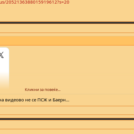
tatus/2052136388015919612?s=20
Кликни за повеќе...
 на видеово не се ПСЖ и Баерн…