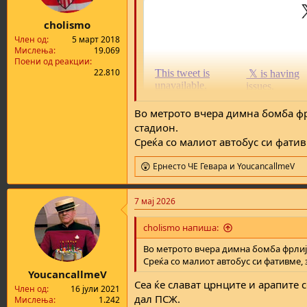
cholismo
Член од
5 март 2018
Мислења
19.069
Поени од реакции
22.810
Во метрото вчера димна бомба фрл
стадион.
Среќа со малиот автобус си фатив
Ернесто ЧЕ Гевара
и
YoucancallmeV
R
e
a
7 мај 2026
c
t
i
cholismo напиша:
o
n
Во метрото вчера димна бомба фрлија
s
Среќа со малиот автобус си фативме, 
:
YoucancallmeV
Сеа ќе слават црнците и арапите 
Член од
16 јули 2021
дал ПСЖ.
Мислења
1.242