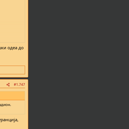
шки одеа до
#1.747
адион.
Франција,