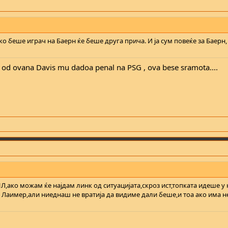
ко беше играч на Баерн ќе беше друга прича. И ја сум повеќе за Баерн
a od ovana Davis mu dadoa penal na PSG , ova bese sramota....
ПЛ,ако можам ќе најдам линк од ситуацијата,скроз ист,топката идеше у
Лаимер,али ниеднаш не вратија да видиме дали беше,и тоа ако има не