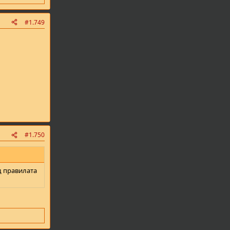
#1.749
#1.750
д правилата