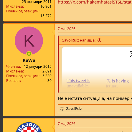
https://x.com/hakemhatasiSTSL/s
25 ноември 2011
Мислења
10.961
Поени од реакции
15.272
7 мај 2026
K
GavolRulz напиша:
KaWa
Член од
12 јануари 2015
Мислења
2.691
Поени од реакции
5.330
Возраст
30
Не е истата ситуација, на пример
GavolRulz
R
e
a
7 мај 2026
c
t