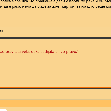
е голема грешка, но прашање е дали е воопшто рака и он М
и да е рака, нема да биде за жолт картон, затоа што беше к
ен
.o-pravilata-velat-deka-sudijata-bil-vo-pravo/