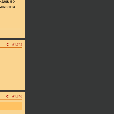
ендеш во
омплетно
#1.745
#1.746