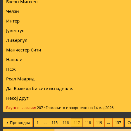
Баерн Минхен
а
н
т
у
Челзи
а
в
а
Интер
њ
е
Јувентус
Ливерпул
Манчестер Сити
Наполи
ПСЖ
Реал Мадрид
Дај Боже да би сите испаднале.
Некој друг
Вкупно гласачи
207
Гласањето е завршено на
14 мај 2026
.
Претходна
1
…
115
116
117
118
119
…
137
С