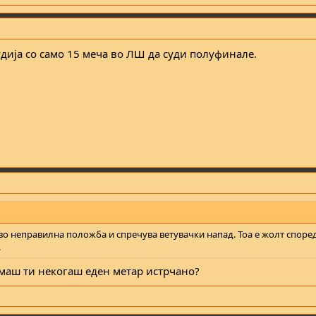
судија со само 15 меча во ЛШ да суди полуфинале.
 во неправилна положба и спречува ветувачки напад. Тоа е жолт споре
.
маш ти некогаш еден метар истрчано?