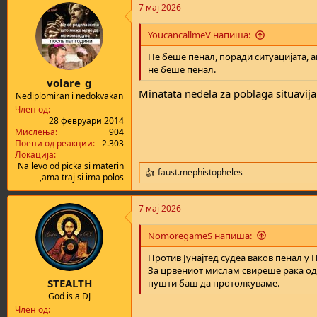
7 мај 2026
YoucancallmeV напиша:
Не беше пенал, поради ситуацијата, а
не беше пенал.
volare_g
Minatata nedela za poblaga situavij
Nediplomiran i nedokvakan
Член од
28 февруари 2014
Мислења
904
Поени од реакции
2.303
Локација
Na levo od picka si materin
faust.mephistopheles
R
,ama traj si ima polos
e
a
7 мај 2026
c
t
i
NomoregameS напиша:
o
n
Против Јунајтед судеа ваков пенал у 
s
За црвениот мислам свиреше рака од 
:
STEALTH
пушти баш да протолкуваме.
God is a DJ
Член од