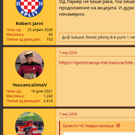
Од Лајмер не беше рака, тоа беш
i
o
продолжение на акцијата. И дури 
n
ненамерно.
s
:
Robert Jarni
Член од
25 април 2026
Мислења
45
kukuzel
,
fennel
,
Johnny B
и уште 1 чл
R
Поени од реакции
103
e
a
7 мај 2026
c
t
https://sportmanija.mk/navivachite-..
i
o
n
s
:
YoucancallmeV
Член од
16 јули 2021
Мислења
1.242
Поени од реакции
2.414
7 мај 2026
Ернесто ЧЕ Гевара напиша: