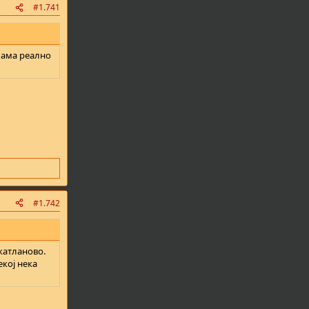
#1.741
, ама реално
#1.742
 катланово.
кој нека