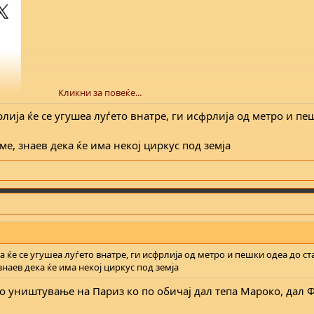
Кликни за повеќе...
ија ќе се угушеа луѓето внатре, ги исфрлија од метро и пе
ме, знаев дека ќе има некој циркус под земја
 ќе се угушеа луѓето внатре, ги исфрлија од метро и пешки одеа до ст
знаев дека ќе има некој циркус под земја
со уништување на Париз ко по обичај дал тепа Мароко, дал 