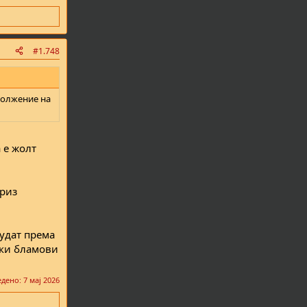
#1.748
должение на
 е жолт
ариз
судат према
ешки бламови
едено:
7 мај 2026