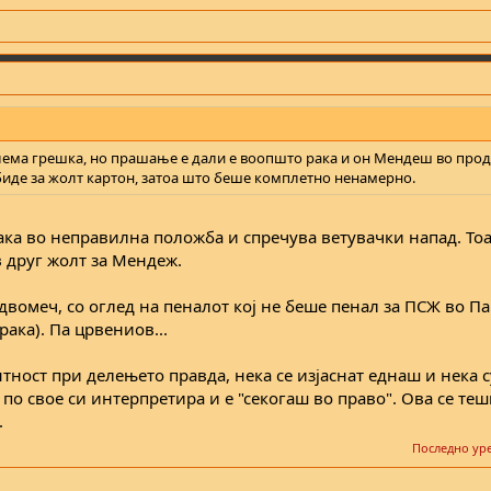
олема грешка, но прашање е дали е воопшто рака и он Мендеш во про
а биде за жолт картон, затоа што беше комплетно ненамерно.
ака во неправилна положба и спречува ветувачки напад. Тоа
в друг жолт за Мендеж.
 двомеч, со оглед на пеналот кој не беше пенал за ПСЖ во П
рака). Па црвениов...
тност при делењето правда, нека се изјаснат еднаш и нека 
ја по свое си интерпретира и е "секогаш во право". Ова се т
.
Последно ур