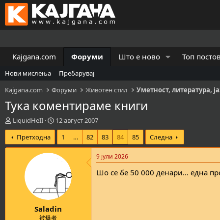
Kajgana.com
Форуми
Што е ново
Топ посто
Нови мислења
Пребарувај
Kajgana.com
Форуми
Животен стил
Уметност, литература, ј
Тука коментираме книги
К
В
LiquidHeII
12 август 2007
р
р
Претходна
1
…
82
83
84
85
Следна
е
е
а
м
т
е
9 јули 2026
о
н
Шо се бе 50 000 денари... една п
р
а
н
з
а
а
т
п
Saladin
е
о
м
ч
被爆者