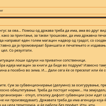
er
гус за ова... Помош од држава треба да има, ама во друг ви
како за принтање, за такви трошкови, да има државна печа
да направат еден голем магацин надвор од градот, со соодв
оставно да ја промовираат браншата и печатењето и издавањ
 цел. Со резултати.
 ситуации лоши одлуки на приватни сопственици.
бра идеја магацин за книги да биде во подрум? Извесно там
на а посебно во зима. И... Дали сега ќе се преселат или ќе 
ите. Сум за субвенционирање (делумно) за осигурување, пре
елосно обештетување. Треба да постојат норми... На земјодел
рганизиран - откуп, отколку дифолт субвенции (кои идат са
 не ни произведуваат). Државата треба да има агенција која 
 на цела територија, и ќе работи без профит. Итн, итн.