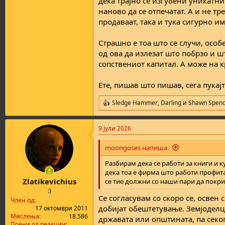
дека трајно се изгубени уникатни
наново да се отпечатат. А и не тр
продаваат, така и тука сигурно 
Страшно е тоа што се случи, особ
од ова да излезат што побрзо и ш
сопствениот капитал. А може на к
Ете, пишав што пишав, сега пукајт
Sledge Hammer
,
Darling
и
Shawn Spenc
R
e
a
9 јули 2026
c
t
i
moongoses напиша:
o
n
Разбирам дека се работи за книги и к
s
дека тоа е фирма што работи профита
:
Zlatikevichius
се тие должни со наши пари да покр
:)
Се согласувам со скоро се, освен 
Член од
добијат обештетување. Земјоделци
17 октомври 2011
Мислења
18.586
државата или општината, па секо
Поени од реакции