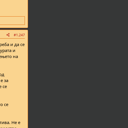
#1.247
реба и да се
урата и
ењето на
од
е за
е се
о се
тива. Не е