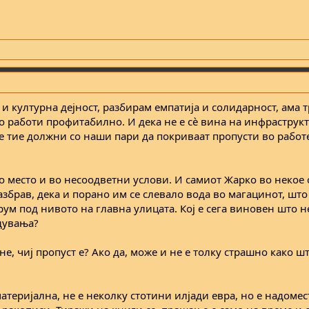
и културна дејност, разбирам емпатија и солидарност, ама т
о работи профитабилно. И дека не е сѐ вина на инфраструкт
се тие должни со наши пари да покриваат пропусти во работ
о место и во несоодветни услови. И самиот Жарко во некое 
азбрав, дека и порано им се слевало вода во магацинот, што 
рум под нивото на главна улицата. Кој е сега виновен што н
дувања?
, чиј пропуст е? Ако да, може и не е толку страшно како шт
атеријална, не е неколку стотини илјади евра, но е надомес