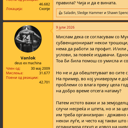
правила? Чија и да е вината.
46.682
Локација
Скопје
Saladin
,
Sledge Hammer
и
Shawn Spenc
R
e
a
9 јули 2026
c
t
Mислам дека се согласувам со Мун
i
o
субвенционираат некои трошоци, 
n
нема да работи за профит. И/или 
s
услови, за повеќе издавачи. Едн
:
Vanlok
Тоа би била помош со умисла и со
deus ex machina
Член од
30 мај 2009
Но не и да обештетуваат во сите
Мислења
31.677
Поени од реакции
На пример, во кој универзум е до
42.701
проблеми со влага преку цела годи
на добро време отсега натаму?
Патем истото важи и за земјоделц
случи несреќа и штета, но и за ц
им треба организиран - државно о
некои луѓе, и често кај такви што
огранизира откуп и извоз на ниво