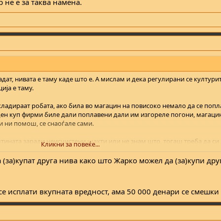
р не е за таква намена.
дат, нивата е таму каде што е. А мислам и дека регулирани се култури
ија е таму.
кладираат робата, ако била во магацин на повисоко немало да се попла
еден куп фирми биле дали поплавени дали им изгореле погони, магаци
и ни помош, се снаоѓале сами.
штината заради неисчистени шахти или не знам што, тогаш треба да си
Кликни за повеќе...
оштетени. Ама не може да се очекува за вкупната вредност со оглед дек
 (за)купат друга нива како што Жарко можел да (за)купи дру
се исплати вкупната вредност, ама 50 000 денари се смешки 