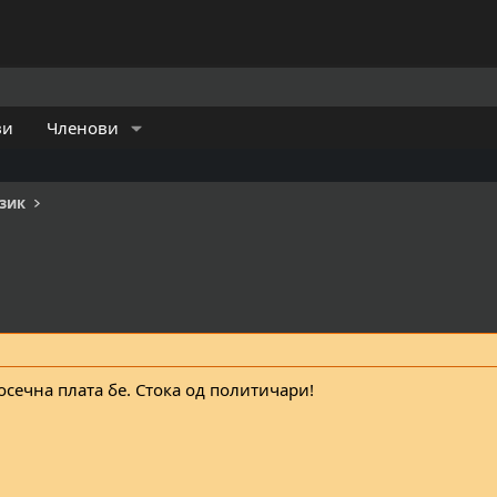
ви
Членови
азик
росечна плата бе. Стока од политичари!