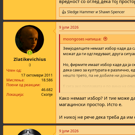
вредност со оглед дека тој просто
Sledge Hammer
и
Shawn Spencer
R
e
a
9 јули 2026
c
t
i
moongoses напиша:
o
n
Земјоделците немаат избор каде да са
s
можат да ги одгледуваат, друга ситуац
:
Zlatikevichius
Но, фирмите имаат избор каде да ја с
:)
дека само за културата е различно, 
Член од
нешто трето, па не добиле ни донаци
17 октомври 2011
Мислења
18.586
Поени од реакции
Е сега ако поплавата е по вина на оп
46.682
обештетување, не само тие туку сите 
Локација
Скопје
простор не е за таква намена.
Како немаат избор? И тие може да
магацински простор. Исто е.
И никој не рече дека треба да им 
9 јули 2026