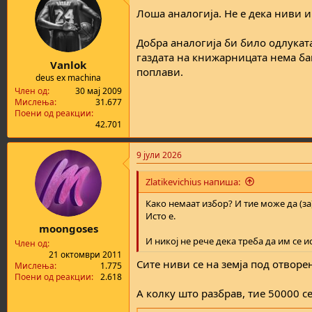
Лоша аналогија. Не е дека ниви 
Добра аналогија би било одлуката
газдата на книжарницата нема ба
Vanlok
поплави.
deus ex machina
Член од
30 мај 2009
Мислења
31.677
Поени од реакции
42.701
9 јули 2026
Zlatikevichius напиша:
Како немаат избор? И тие може да (з
Исто е.
moongoses
И никој не рече дека треба да им се и
Член од
21 октомври 2011
Сите ниви се на земја под отворен
Мислења
1.775
Поени од реакции
2.618
А колку што разбрав, тие 50000 с