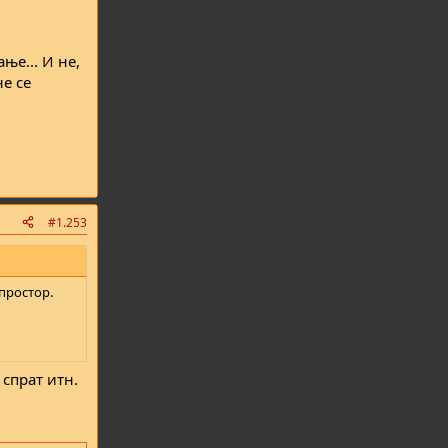
ње... И не,
е се
#1.253
простор.
 спрат итн.