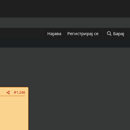
Најава
Регистрирај се
Барај
#1.246