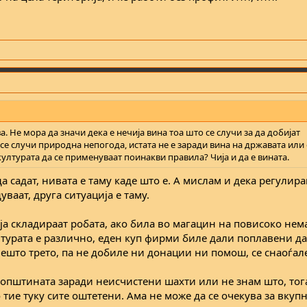
ва. Не мора да значи дека е нечија вина тоа што се случи за да добијат
се случи природна непогода, истата не е заради вина на државата или
ултурата да се применуваат поинакви правила? Чија и да е вината.
а садат, нивата е таму каде што е. А мислам и дека регулира
ваат, друга ситуација е таму.
ја складираат робата, ако била во магацин на повисоко нема
ултурата е различно, еден куп фирми биле дали поплавени д
ешто трето, па не добиле ни донации ни помош, се снаоѓал
а општината заради неисчистени шахти или не знам што, тог
 тие туку сите оштетени. Ама не може да се очекува за вкуп