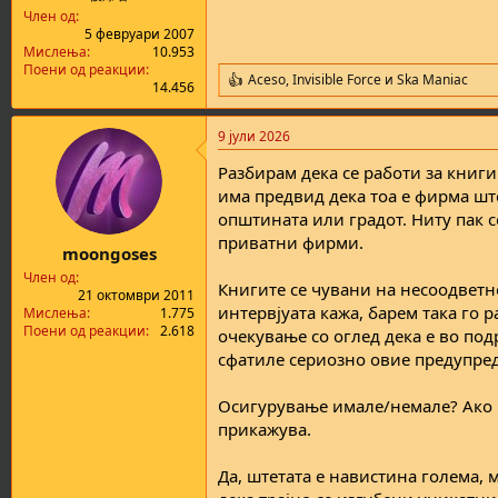
а
н
Член од
т
у
5 февруари 2007
Мислења
10.953
а
в
Поени од реакции
а
Aceso
,
Invisible Force
и
Ska Maniac
R
14.456
њ
e
е
a
9 јули 2026
c
t
Разбирам дека се работи за книги 
i
o
има предвид дека тоа е фирма шт
n
општината или градот. Ниту пак 
s
приватни фирми.
:
moongoses
Член од
Книгите се чувани на несоодветн
21 октомври 2011
интервјуата кажа, барем така го р
Мислења
1.775
Поени од реакции
2.618
очекување со оглед дека е во под
сфатиле сериозно овие предупре
Осигурување имале/немале? Ако не
прикажува.
Да, штетата е навистина голема, м