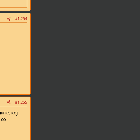
#1.254
#1.255
ите, кој
 со