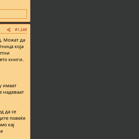
#1.249
д. Можат да
тница која
етни
ето книги.
у имаат
се надеваат
д да се
ците повеќе
мо кај
ќе