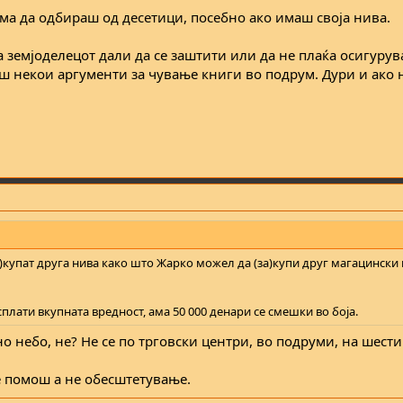
има да одбираш од десетици, посебно ако имаш своја нива.
 земјоделецот дали да се заштити или да не плаќа осигурува
ш некои аргументи за чување книги во подрум. Дури и ако н
а)купат друга нива како што Жарко можел да (за)купи друг магацински 
сплати вкупната вредност, ама 50 000 денари се смешки во боја.
о небо, не? Не се по трговски центри, во подруми, на шести
е помош а не обесштетување.