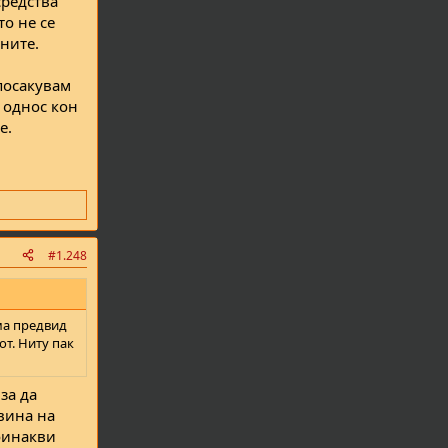
средства
то не се
ните.
 посакувам
 однос кон
е.
#1.248
има предвид
от. Ниту пак
за да
 вина на
поинакви