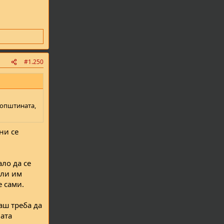
#1.250
 општината,
ни се
ло да се
али им
е сами.
аш треба да
ната