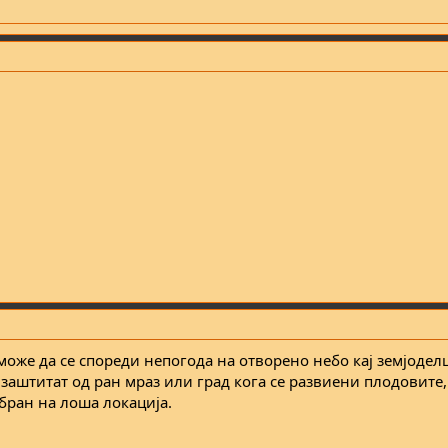
може да се спореди непогода на отворено небо кај земјоделц
заштитат од ран мраз или град кога се развиени плодовите,
бран на лоша локација.