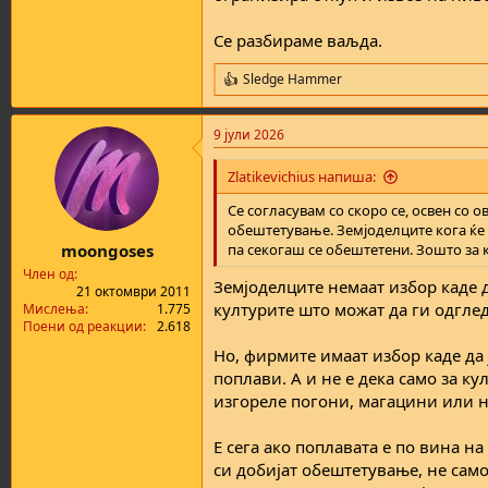
Се разбираме ваљда.
Sledge Hammer
R
e
a
9 јули 2026
c
t
i
Zlatikevichius напиша:
o
n
Се согласувам со скоро се, освен со о
s
обештетување. Земјоделците кога ќе 
:
moongoses
па секогаш се обештетени. Зошто за к
Член од
Земјоделците немаат избор каде д
21 октомври 2011
културите што можат да ги одгледу
Мислења
1.775
Поени од реакции
2.618
Но, фирмите имаат избор каде да 
поплави. А и не е дека само за к
изгореле погони, магацини или н
Е сега ако поплавата е по вина н
си добијат обештетување, не само