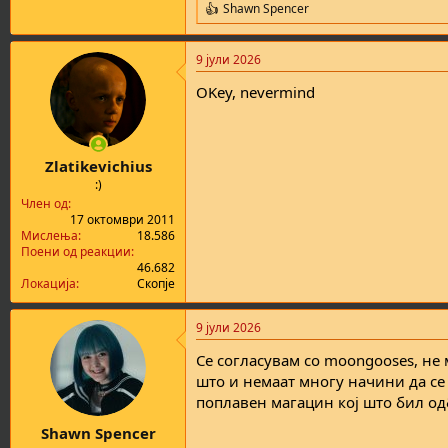
Shawn Spencer
R
e
a
9 јули 2026
c
t
OKey, nevermind
i
o
n
s
:
Zlatikevichius
:)
Член од
17 октомври 2011
Мислења
18.586
Поени од реакции
46.682
Локација
Скопје
9 јули 2026
Се согласувам со moongooses, не 
што и немаат многу начини да се 
поплавен магацин кој што бил од
Shawn Spencer