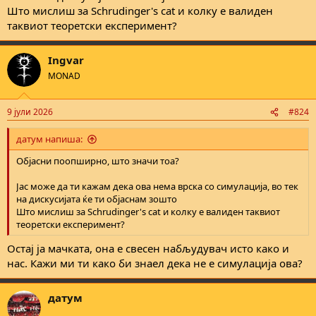
Што мислиш за Schrudinger's cat и колку е валиден
таквиот теоретски експеримент?
Ingvar
MONAD
9 јули 2026
#824
датум напиша:
Објасни поопширно, што значи тоа?
Јас може да ти кажам дека ова нема врска со симулација, во тек
на дискусијата ќе ти објаснам зошто
Што мислиш за Schrudinger's cat и колку е валиден таквиот
теоретски експеримент?
Остај ја мачката, она е свесен набљудувач исто како и
нас. Кажи ми ти како би знаел дека не е симулација ова?
датум