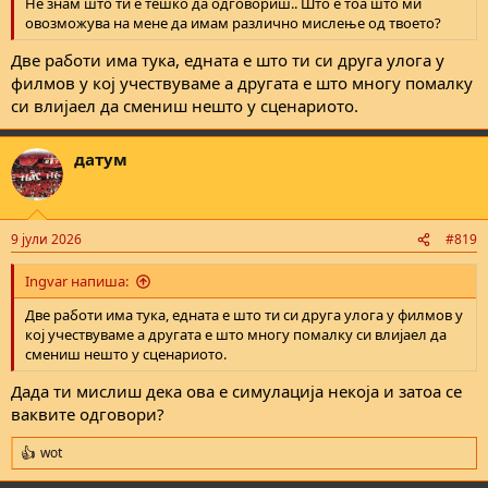
Не знам што ти е тешко да одговориш.. Што е тоа што ми
овозможува на мене да имам различно мислење од твоето?
Две работи има тука, едната е што ти си друга улога у
филмов у кој учествуваме а другата е што многу помалку
си влијаел да смениш нешто у сценариото.
датум
9 јули 2026
#819
Ingvar напиша:
Две работи има тука, едната е што ти си друга улога у филмов у
кој учествуваме а другата е што многу помалку си влијаел да
смениш нешто у сценариото.
Дада ти мислиш дека ова е симулација некоја и затоа се
ваквите одговори?
wot
R
e