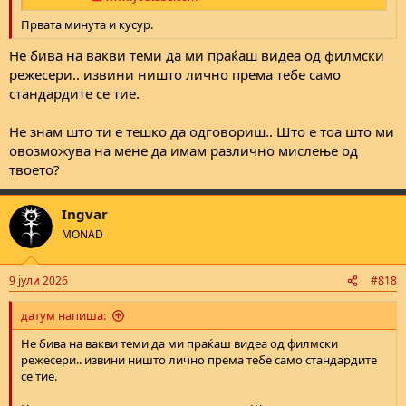
Првата минута и кусур.
Не бива на вакви теми да ми праќаш видеа од филмски
режесери.. извини ништо лично према тебе само
стандардите се тие.
Не знам што ти е тешко да одговориш.. Што е тоа што ми
овозможува на мене да имам различно мислење од
твоето?
Ingvar
MONAD
9 јули 2026
#818
датум напиша:
Не бива на вакви теми да ми праќаш видеа од филмски
режесери.. извини ништо лично према тебе само стандардите
се тие.