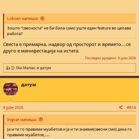
Lokvan напиша:
Зошто “свесноста” не би била само уште еден feature во целава
работа?
Свеста е примарна, надвор од просторот и времето....се
друго е манифестација на истата.
Последно уредено:
9 јули 2026
Ska Maniac
и
датум
R
e
a
датум
c
t
i
o
n
9 јули 2026
#814
s
:
Ingvar напиша:
Ја и ти го правиме муабетов и ја и ти знаеме(свесни сме) дека го
правиме муабетов,.....