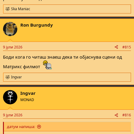
Ska Maniac
R
e
a
Ron Burgundy
c
t
i
o
n
9 јули 2026
#815
s
:
Боди кога го читаш знаеш дека ти објаснува сцени од
Матрикс филмот
Ingvar
R
e
a
Ingvar
c
t
MONAD
i
o
n
9 јули 2026
#816
s
:
датум напиша: