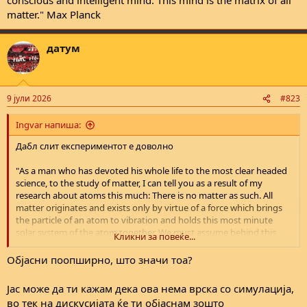
matter." Max Planck
датум
9 јули 2026
#823
Ingvar напиша:
Дабл слит експериментот е доволно
"As a man who has devoted his whole life to the most clear headed
science, to the study of matter, I can tell you as a result of my
research about atoms this much: There is no matter as such. All
matter originates and exists only by virtue of a force which brings
the particle of an atom to vibration and holds this most minute
solar system of the atom together. We must assume behind this
Кликни за повеќе...
force the existence of a conscious and intelligent mind. This mind is
the matrix of all matter." Max Planck
Објасни поопширно, што значи тоа?
Јас може да ти кажам дека ова нема врска со симулација,
во тек на дискусијата ќе ти објаснам зошто