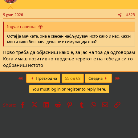
9 јули 2026
#825
Ingvar напиша:
Остај ја мачката, она е свесен набљудувач исто како и нас. Кажи
ми ти како би знаел дека не е симулација ова?
Прво треба да објасниш како е, за јас на тоа да одговорам
Кога имаш позитивно тврдење теретот е на тебе да си го
одбраниш истото
First
Last
Претходна
55 од 68
Следна
You must log in or register to reply here.
Facebook
X
LinkedIn
Reddit
Pinterest
Tumblr
WhatsApp
Е-пошта
Врска
Share: