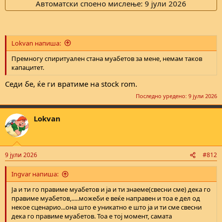
Автоматски споено мислење:
9 јули 2026
Lokvan напиша:
Премногу спиритуален стана муабетов за мене, немам таков
капацитет.
Седи бе, ќе ги вратиме на stock rom.
Последно уредено:
9 јули 2026
Lokvan
9 јули 2026
#812
Ingvar напиша:
Ја и ти го правиме муабетов и ја и ти знаеме(свесни сме) дека го
правиме муабетов,.....можеби е веќе направен и тоа е дел од
некое сценарио...она што е уникатно е што ја и ти сме свесни
дека го правиме муабетов. Тоа е тој момент, самата