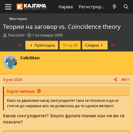
Најава
Регистрирај се
Мистерии
Теории на заговор vs. Coincidence theory
К
В
Toecutter
7 октомври 2009
р
р
First
Last
Претходна
55 од 68
Следна
е
е
а
м
т
е
CokiMan
о
н
р
а
н
з
а
а
9 јули 2026
#811
т
п
е
о
Ingvar напиша:
м
ч
а
н
Како се движиме накај сингуларитет така се полесно е да се
т
у
стигне до нирвана ако не дозволиш да те однесе ветерот.
а
в
а
Каков сингуларитет? Зошто фрлате поими кои не ви се
њ
познати?
е