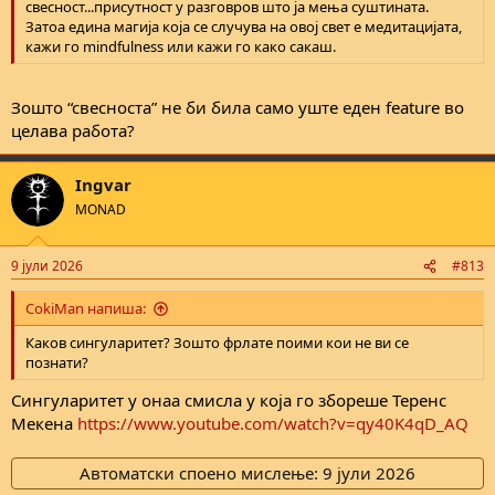
свесност...присутност у разговров што ја мења суштината.
Затоа едина магија која се случува на овој свет е медитацијата,
кажи го mindfulness или кажи го како сакаш.
Зошто “свесноста” не би била само уште еден feature во
целава работа?
Ingvar
MONAD
9 јули 2026
#813
CokiMan напиша:
Каков сингуларитет? Зошто фрлате поими кои не ви се
познати?
Сингуларитет у онаа смисла у која го збореше Теренс
Мекена
https://www.youtube.com/watch?v=qy40K4qD_AQ
Автоматски споено мислење:
9 јули 2026