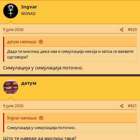
a
Ingvar
c
t
MONAD
i
o
n
9 јули 2026
#820
s
:
датум напиша:
Дада ти мислиш дека ова е симулација некоја и затоа се ваквите
одговори?
Симулација у симулација поточно.
датум
9 јули 2026
#821
Ingvar напиша:
Симулација у симулација поточно.
Што те наведе да мислиш така?