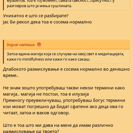
муабетов. Тоа е тој момент, самата свесност...присутност у
разговров што ја мења суштината.
Уникатно е што се разбирате?
Јас би рекол дека тоа е сосема нормално
Ingvar напиша:
Затоа едина магија која се случува на овој свет е медитацијата,
кажи го mindfulness или кажи го како сакаш.
Длабокото размислување е сосема нормално во денешно
време..
Не знам зошто употребуваш такви некои термини како
магија.. магија не постои, тоа е илузија
Премногу преувеличуваш, употребуваш богус термини
кои можат погрешно да бидат сфатени ако деца ова го
читаат, затоа и ваков одговор.
Што е тоа што ми дава на мене да имам различно
размислување од твоето?