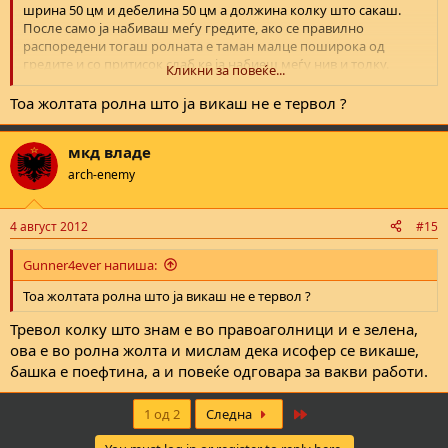
шрина 50 цм и дебелина 50 цм а должина колку што сакаш.
После само ја набиваш меѓу гредите, ако се правилно
распоредени тогаш ролната е таман малце поширока од
гредите и со притисок слаб ке ја набиеш меѓу нив и толку.
Кликни за повеќе...
Ништо друго не мора да правиш нити да ја покриваш нити од
глувци и други штеточини. Ако ја покриеш со нешто ти кажав
Toa жолтата ролна што ја викаш не е тервол ?
дека ке ти кондензира и ке ти прокапи на таванот. Твое е само
да си провериш да не ти течи од некаде кога ке врни тоест да
мкд владе
си ги провериш ќерамидите. Ептен брзо и лесно оди а
разликата ке ја видиш набрзо кога ке залади, а богами и сега
arch-enemy
кога е пекол жешко.
4 август 2012
#15
Gunner4ever напиша:
Toa жолтата ролна што ја викаш не е тервол ?
Тревол колку што знам е во правоаголници и е зелена,
ова е во ролна жолта и мислам дека исофер се викаше,
башка е поефтина, а и повеќе одговара за вакви работи.
Last
1 од 2
Следна