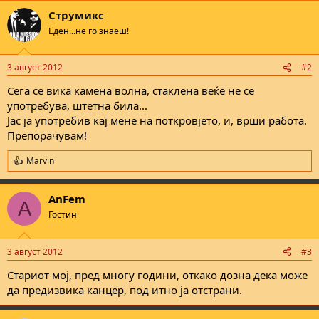
њ
Струмикс
е
Еден...не го знаеш!
3 август 2012
#2
Сега се вика камена волна, стаклена веќе не се
употребува, штетна била...
Јас ја употребив кај мене на поткровјето, и, врши работа.
Препорачувам!
Marvin
R
e
a
AnFem
c
A
t
Гостин
i
o
n
3 август 2012
#3
s
:
Стариот мој, пред многу години, откако дозна дека може
да предизвика канцер, под итно ја отстрани.