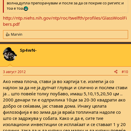
волна,дупла препорачувам и после за да се покрие со ригипс и
тоа е тоа.
http://ntp.niehs.nih.gov/ntp/roc/twelfth/profiles/GlassWoolFi
bers.pdf
Marvin
R
e
a
Sp4wN-
c
t
i
o
n
3 август 2012
#10
s
:
Ако нема плоча, стави ја во хартија т.е. излепи ја со
најлон за да не ја дупчат глувци и слично и послем стави
ја .. што повеќе толку поубаво, имаш 5,10,15,20,50 цм ..
2000 денари ти е одприлика 10цм за 20-30 квадрати ако
добро се сеќавам, јас ставав дома. Инаку целата
филозофија е во зима да ја враќа топлината надоле со
што се задржува у собата. Како и да е, сите тие
изолациони инвестиции се исплаќаат и се ставаат 1 у 20
години, така да и да купиш сеа малку и да купиш повеќе,