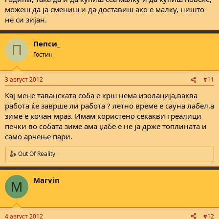
можеш да ја смениш и да доставиш ако е малку, ништо
не си зијан.
Пепси_
П
Гостин
3 август 2012
#11
Кај мене таванската соба е крш нема изолација,ваква
работа ќе заврше ли работа ? летно време е сауна лабел,а
зиме е кочан мраз. Имам користено секакви греалици
печки во собата зиме ама џабе е не ја држе топлината и
само арчење пари.
Out Of Reality
R
e
a
Marvin
c
M
t
i
o
n
4 август 2012
#12