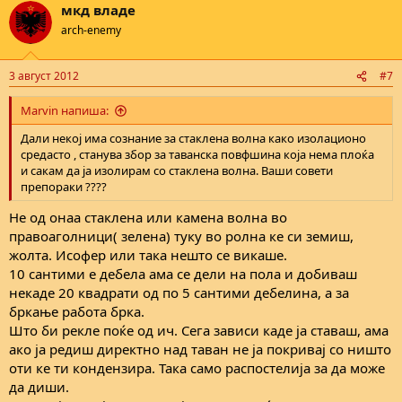
мкд владе
arch-enemy
3 август 2012
#7
Marvin напиша:
Дали некој има сознание за стаклена волна како изолационо
средасто , станува збор за таванска повфшина која нема плоќа
и сакам да ја изолирам со стаклена волна. Ваши совети
препораки ????
Не од онаа стаклена или камена волна во
правоаголници( зелена) туку во ролна ке си земиш,
жолта. Исофер или така нешто се викаше.
10 сантими е дебела ама се дели на пола и добиваш
некаде 20 квадрати од по 5 сантими дебелина, а за
бркање работа брка.
Што би рекле поќе од ич. Сега зависи каде ја ставаш, ама
ако ја редиш директно над таван не ја покривај со ништо
оти ке ти кондензира. Така само распостелија за да може
да диши.