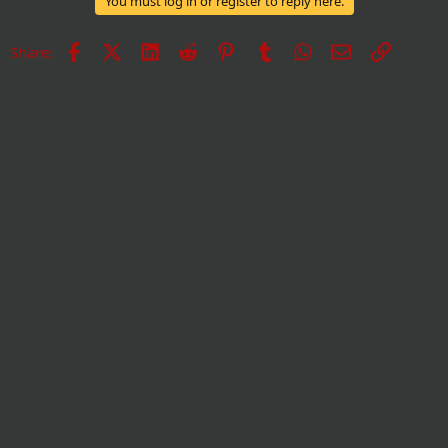
You must log in or register to reply here.
Facebook
X
LinkedIn
Reddit
Pinterest
Tumblr
WhatsApp
Е-пошта
Врска
Share: