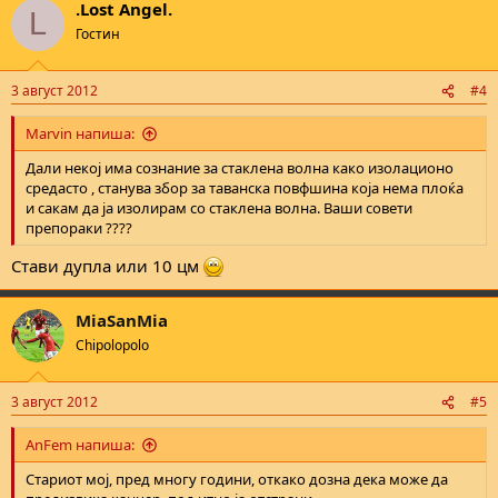
.Lost Angel.
L
Гостин
3 август 2012
#4
Marvin напиша:
Дали некој има сознание за стаклена волна како изолационо
средасто , станува збор за таванска повфшина која нема плоќа
и сакам да ја изолирам со стаклена волна. Ваши совети
препораки ????
Стави дупла или 10 цм
MiaSanMia
Chipolopolo
3 август 2012
#5
AnFem напиша:
Стариот мој, пред многу години, откако дозна дека може да