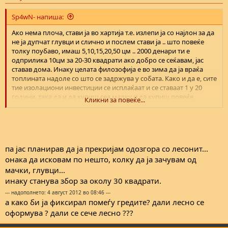
s
:
Sp4wN- напиша:
Ако нема плоча, стави ја во хартија т.е. излепи ја со најлон за да
не ја дупчат глувци и слично и послем стави ја .. што повеќе
толку поубаво, имаш 5,10,15,20,50 цм .. 2000 денари ти е
одприлика 10цм за 20-30 квадрати ако добро се сеќавам, јас
ставав дома. Инаку целата филозофија е во зима да ја враќа
топлината надоле со што се задржува у собата. Како и да е, сите
тие изолациони инвестиции се исплаќаат и се ставаат 1 у 20
години, така да и да купиш сеа малку и да купиш повеќе,
Кликни за повеќе...
можеш да ја смениш и да доставиш ако е малку, ништо не си
зијан.
па јас планирав да ја прекријам одозгора со лесонит...
онака да исковам по нешто, колку да ја зачувам од
мачки, глувци...
инаку станува збор за околу 30 квадрати.
--- надополнето: 4 август 2012 во 08:46 ---
а како би ја фиксирал помеѓу гредите? дали лесно се
оформува ? дали се сече лесно ???