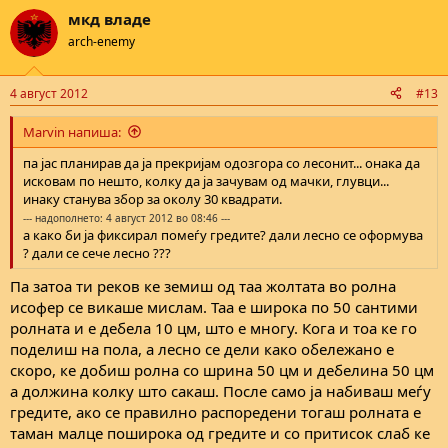
мкд владе
arch-enemy
4 август 2012
#13
Marvin напиша:
па јас планирав да ја прекријам одозгора со лесонит... онака да
исковам по нешто, колку да ја зачувам од мачки, глувци...
инаку станува збор за околу 30 квадрати.
--- надополнето: 4 август 2012 во 08:46 ---
а како би ја фиксирал помеѓу гредите? дали лесно се оформува
? дали се сече лесно ???
Па затоа ти реков ке земиш од таа жолтата во ролна
исофер се викаше мислам. Таа е широка по 50 сантими
ролната и е дебела 10 цм, што е многу. Кога и тоа ке го
поделиш на пола, а лесно се дели како обележано е
скоро, ке добиш ролна со шрина 50 цм и дебелина 50 цм
а должина колку што сакаш. После само ја набиваш меѓу
гредите, ако се правилно распоредени тогаш ролната е
таман малце поширока од гредите и со притисок слаб ке