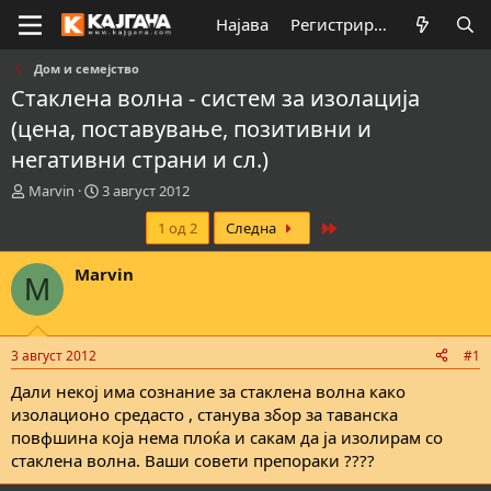
Најава
Регистрирај се
Дом и семејство
Стаклена волна - систем за изолација
(цена, поставување, позитивни и
негативни страни и сл.)
К
В
Marvin
3 август 2012
р
р
Last
1 од 2
Следна
е
е
а
м
т
е
Marvin
M
о
н
р
а
н
з
а
а
3 август 2012
#1
т
п
е
о
Дали некој има сознание за стаклена волна како
м
ч
изолационо средасто , станува збор за таванска
а
н
повфшина која нема плоќа и сакам да ја изолирам со
т
у
стаклена волна. Ваши совети препораки ????
а
в
а