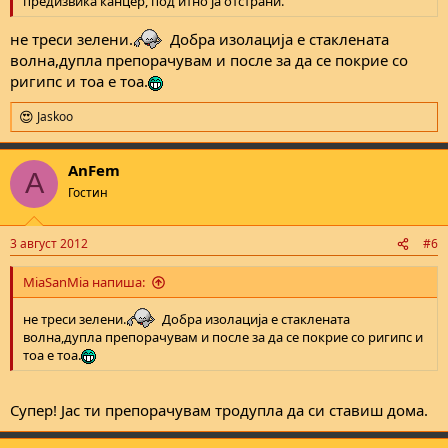
предизвика канцер, под итно ја отстрани.
не треси зелени.
Добра изолација е стаклената
волна,дупла препорачувам и после за да се покрие со
ригипс и тоа е тоа.
Jaskoo
R
e
a
AnFem
c
A
t
Гостин
i
o
n
3 август 2012
#6
s
:
MiaSanMia напиша:
не треси зелени.
Добра изолација е стаклената
волна,дупла препорачувам и после за да се покрие со ригипс и
тоа е тоа.
Супер! Јас ти препорачувам тродупла да си ставиш дома.