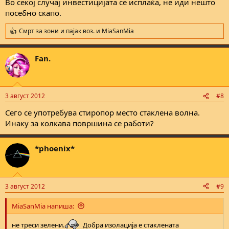
Во секој случај инвестицијата се исплаќа, не иди нешто
посебно скапо.
Смрт за зони и пајак воз.
и
MiaSanMia
R
e
a
Fan.
c
t
i
o
n
3 август 2012
#8
s
:
Сего се употребува стиропор место стаклена волна.
Инаку за колкава површина се работи?
*phoenix*
3 август 2012
#9
MiaSanMia напиша:
не треси зелени.
Добра изолација е стаклената