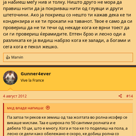
ја набиеш меѓу нив и толку. Ништо друго не мора да
правиш нити да ја покриваш нити од глувци и други
штеточини. Ако ја покриеш со нешто ти кажав дека ке ти
кондензира и ке ти прокапи на таванот. Твое е само да си
провериш да не ти течи од некаде кога ке врни тоест да
си ги провериш ќерамидите. Ептен брзо и лесно оди а
разликата ке ја видиш набрзо кога ке залади, а богами и
сега кога е пекол жешко.
Marvin
R
e
a
Gunner4ever
c
t
Vive la France
i
o
n
4 август 2012
#14
s
:
мкд владе напиша:
Па затоа ти реков ке земиш од таа жолтата во ролна исофер се
викаше мислам. Таа е широка по 50 сантими ролната и е
дебела 10 цм, што е многу. Кога и тоа ке го поделиш на пола, а
лесно се дели како обележано е скоро, ке добиш ролна со