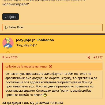
колонизирале!"
Спојлер
Saber Rider
R
e
a
Joey-Jojo Jr. Shabadoo
c
t
"Hey, Joey Jo-Jo!"
i
o
n
8 јули 2026
#3.727
s
:
callejón de la muerte напиша:
Се наметнува прашањето дали фаулот на 90м од голот на
аргентина би бил досуден во обратен случај, т.е. аргентина да
постигнеше гол додека египјанин се превиткува на 90м од
противничкиот гол. Мислам дека е реторичко прашање но
останува да видиме. Се кладам дека Гранит Џака ќе добие
црвен во комбо со пенал
за да дадат гол, му ја земаа топката