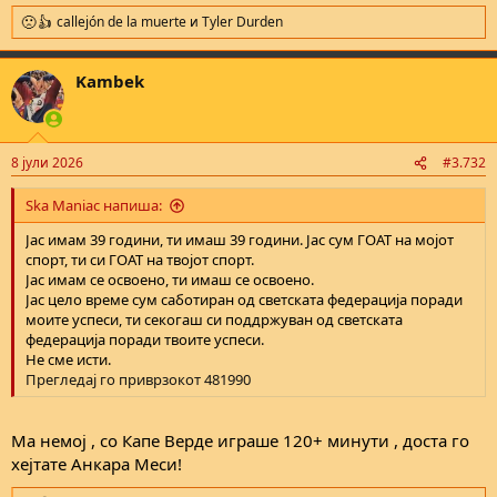
callejón de la muerte
и
Tyler Durden
R
e
a
Kambek
c
t
i
o
n
8 јули 2026
#3.732
s
:
Ska Maniac напиша:
Јас имам 39 години, ти имаш 39 години. Јас сум ГОАТ на мојот
спорт, ти си ГОАТ на твојот спорт.
Јас имам се освоено, ти имаш се освоено.
Јас цело време сум саботиран од светската федерација поради
моите успеси, ти секогаш си поддржуван од светската
федерација поради твоите успеси.
Не сме исти.
Прегледај го приврзокот 481990
Ма немој , со Капе Верде играше 120+ минути , доста го
хејтате Анкара Меси!