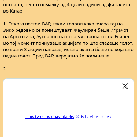
поточно, нешто помалку од 4 цели години од финалето
во Катар.
1. Откога постои ВАР, такви голови како вчера тој на
Зико редовно се поништуваат. Фаулиран беше играчот
на Аргентина, буквално на нога му стапна тој од Египет.
Во тој момент почнуваше акцијата по што следеше голот,
не врати 3 акции наназад, истата акција беше по која што
падна голот. Пред ВАР, веројатно ќе поминеше.
2.