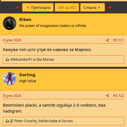
е
First
Last
Претходна
249 од 402
Следна
Riken
the power of imagination makes us infinite
8 јули 2026
#3.721
Кажува тип што утре ќе навива за Мароко.
Aleksandar91
и
Ska Maniac
R
e
a
Darling
c
t
High Value
i
o
n
8 јули 2026
#3.722
s
:
Besmisleni placki, a samite izgubija 2-0 vodstvo, bea
nadigrani.
Pеtеr Crоuchy
,
Stefan-kobe
и
Гостин
R