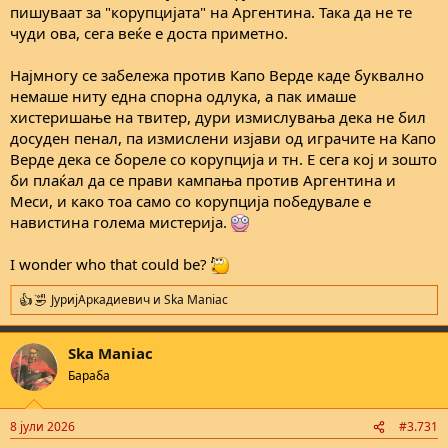
пишуваат за "корупцијата" на Аргентина. Така да не те
чуди ова, сега веќе е доста приметно.
Најмногу се забележа против Капо Верде каде буквално
немаше ниту една спорна одлука, а пак имаше
хистеришање на твитер, дури измислувања дека не бил
досуден пенал, па измислени изјави од играчите на Капо
Верде дека се бореле со корупција и тн. Е сега кој и зошто
би плаќал да се прави кампања против Аргентина и
Меси, и како тоа само со корупција победувале е
навистина голема мистерија.
I wonder who that could be?
ЈуријАркадиевич
и
Ska Maniac
R
e
a
Ska Maniac
c
t
Бараба
i
o
n
8 јули 2026
#3.731
s