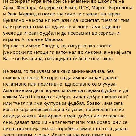
Ги собираат играчите кои се калемени во школите на
Ајакс, Феенорд, Андерлехт, Бриж, ПСЖ, Марсеј, Барселона
и Реал Мадрид и после тоа само ги ставаат на терен.
Буквално не мора ни ист јазик да користат. "Best of" тим
на играчи што имаат одлични услови таму каде што
учеле да играат фудбал и да прераснат во сериозни
играчи. А тоа не е Мароко.
Кај нас го имаме Пандев, кој сигурно ако своите
јуниорски почетоци ги започнал во Анкона, а не кај Бате
Ване во Беласица, ситуацијата ќе беше поинаква.
Не знам, го пишувам ова како мини-анализа, без
никаква поента, без притоа да имплицирам дали е
негативно или позитивно. Едноставно се случува.
Ама паметам дека порано можев да гледам фудбал и да
кажам "Aаа Шпанија се добри, имаат добри школи они"
или "Англија има култура за фудбал, браво", ама сега
кога некоја репрезентација ќе успее, порелевантно ќе
биде да кажеш "Ааа браво, имаат добро министерство
они, даваат пасоши на таленти" или "Ааа браво, они се
бивша колонија, имаат поробено земји што сега даваат
талентирани играчи, браво за тоа како паметно