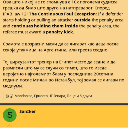
Ова што никој не го спомнува е 10x поголема судиска
грешка од било што друго на натпреварот. Според
IFAB law 12:
The Continuous Foul Exception
: If a defender
starts holding or pulling an attacker
outside
the penalty area
and
continues holding them inside
the penalty area, the
referee must award a
penalty kick.
Срамота е возрасни мажи да се лигават као деца после
секоја утакмица на Аргентина, или греота сеедно.
Тој циркузантот тренер на Египет место да седне и да
размисли што му се случи со тимот, што го изеде
веројатно најголемиот блам у последниве 20сетина
години после Милан во Истанбул, тој земал се лигави по
медиуми.
Mondonico
,
Ернесто ЧЕ Гевара
,
Пеце
и 8 други
R
e
a
SanIker
c
S
t
i
o