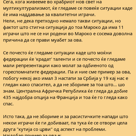
Сега, кога живееме во храбриот нов свет на
мултикултурализмот, ќе гледаме се повеќе ситуации каде
ќе има наддавање за квалитетни играчи.
Нели, не дека претходно немало такви ситуации, но
фактот што стигна ситуација до тоа Мароко да има 11
играчи што не се ни родени во Мароко е сосема доволна
причина да се прави муабет за ова.
Се почесто ќе гледаме ситуации каде што моќни
федерации ќе 'крадат' таленти и се почесто ќе гледаме
мали репрезентации како молат за одбиеното од
гореспомнатите федерации. Па и ние сме пример за ова,
побогу некој ако имал 3 настапи за Србија у 19 кај нас е
гледан како спасител, а да не збориме за тоа што... шо
знам. Централна Афричка Република ќе гледа да добие
435 најдобра опција на Франција и тоа ќе го гледа како
спас.
Исто така, да не збориме и за расистичките напади што
некои играчи ќе ги добиваат, па тука ќе се отвори цела
друга "кутија со црви" од аспект на проблеми.
Најдобар пример за ова е: