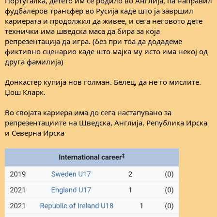
Португалка, детето им се родило во Англија, па направил
фудбалеров трансфер во Русија каде што ја завршил
кариерата и продолжил да живее, и сега неговото дете
технички има шведска маса да бира за која
репрезентација да игра. (без при тоа да додадеме
фиктивно сценарио каде што мајка му исто има некој од
друга фамилија)
Донкастер купија нов голман. Белец, да не го мислите.
Џош Кларк.
Во својата кариера има до сега настапувано за
репрезентациите на Шведска, Англија, Република Ирска
и Северна Ирска