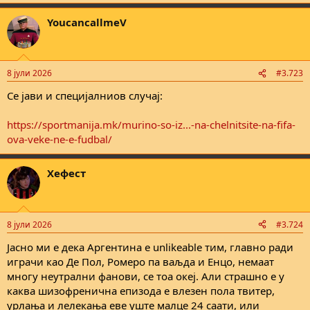
e
a
YoucancallmeV
c
t
i
o
n
8 јули 2026
#3.723
s
:
Се јави и специјалниов случај:
https://sportmanija.mk/murino-so-iz...-na-chelnitsite-na-fifa-
ova-veke-ne-e-fudbal/
Хефест
8 јули 2026
#3.724
Јасно ми е дека Аргентина е unlikeable тим, главно ради
играчи као Де Пол, Ромеро па ваљда и Енцо, немаат
многу неутрални фанови, се тоа океј. Али страшно е у
каква шизофренична епизода е влезен пола твитер,
урлања и лелекања еве уште малце 24 саати, или