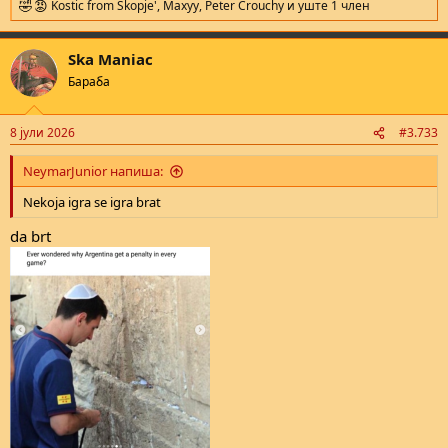
Kostic from Skopje'
,
Maxyy
,
Pеtеr Crоuchy
и уште 1 член
R
e
a
Ska Maniac
c
t
Бараба
i
o
n
8 јули 2026
#3.733
s
:
NeymarJunior напиша:
Nekoja igra se igra brat
da brt