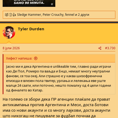
Sledge Hammer
,
Pеtеr Crоuchy
,
fennel
и 2 други
R
e
a
Tyler Durden
c
t
i
o
n
8 јули 2026
#3.730
s
:
Хефест напиша:
Јасно ми е дека Аргентина е unlikeable тим, главно ради играчи
као Де Пол, Ромеро па ваљда и Енцо, немаат многу неутрални
фанови, се тоа океј. Али страшно е у каква шизофренична
епизода е влезен пола твитер, урлања и лелекања еве уште
малце 24 саати, или поточно, нешто помалку од 4 цели години
од финалето во Катар.
На големо се збори дека ПР агенции плаќале да прават
антикампања против Аргентина и Меси, доста ботови
има со нови акаунти и со многу лајкови, доста акаунти
што никогаш не пишувале за фудбал почнаа да