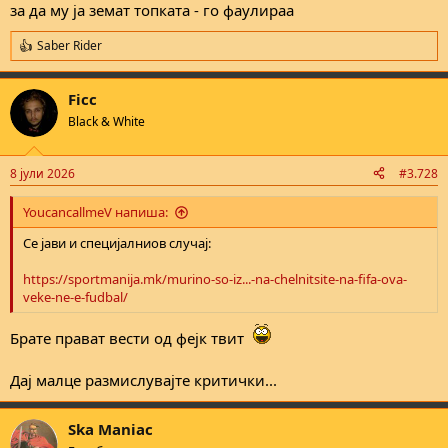
за да му ја земат топката - го фаулираа
Saber Rider
R
e
a
Ficc
c
t
Black & White
i
o
n
8 јули 2026
#3.728
s
:
YoucancallmeV напиша:
Се јави и специјалниов случај:
https://sportmanija.mk/murino-so-iz...-na-chelnitsite-na-fifa-ova-
veke-ne-e-fudbal/
Брате прават вести од фејк твит
Дај малце размислувајте критички...
Ska Maniac