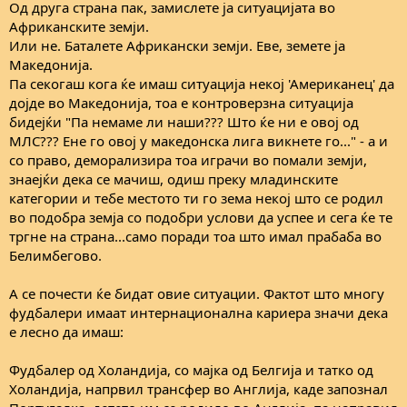
Од друга страна пак, замислете ја ситуацијата во
Африканските земји.
Или не. Баталете Африкански земји. Еве, земете ја
Македонија.
Па секогаш кога ќе имаш ситуација некој 'Американец' да
дојде во Македонија, тоа е контроверзна ситуација
бидејќи "Па немаме ли наши??? Што ќе ни е овој од
МЛС??? Ене го овој у македонска лига викнете го..." - а и
со право, деморализира тоа играчи во помали земји,
знаејќи дека се мачиш, одиш преку младинските
категории и тебе местото ти го зема некој што се родил
во подобра земја со подобри услови да успее и сега ќе те
тргне на страна...само поради тоа што имал прабаба во
Белимбегово.
А се почести ќе бидат овие ситуации. Фактот што многу
фудбалери имаат интернационална кариера значи дека
е лесно да имаш:
Фудбалер од Холандија, со мајка од Белгија и татко од
Холандија, напрвил трансфер во Англија, каде запознал