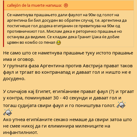
:
callejón de la muerte напиша:
Се наметнува прашањето дали фаулот на 90м од голот на
аргентина би бил досуден во обратен случај, т.е. аргентина да
постигнеше гол додека египјанин се превиткува на 90м од
противничкиот гол. Мислам дека е реторичко прашање но
останува да видиме. Се кладам дека Гранит Џака ќе добие
црвен во комбо со пенал
Не само што се наметнува прашање туку истото прашање
има и оговор.
У групната фаза Аргентина против Австрија прават таков
фаул и тргаат во контранапад и даваат гол и ништо не е
досудено.
У сличајов кај Египет, египќаниве прават фаул (?) и тргаат
у контра, поминуваат 30 - 40 секунди и даваат гол и
тогаш судијата свири фаул и го поништува голот.
Ако утнеа египќаните секако немаше да свири затоа што
не смее никој да ги елиминира милениците на
инфантилниот.