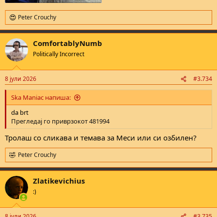
Pеtеr Crоuchy
R
e
a
ComfortablyNumb
c
t
Politically Incorrect
i
o
n
8 јули 2026
#3.734
s
:
Ska Maniac напиша:
da brt
Прегледај го приврзокот 481994
Тролаш со сликава и темава за Меси или си озбилен?
Pеtеr Crоuchy
R
e
a
Zlatikevichius
c
t
:)
i
o
n
8 јули 2026
#3.735