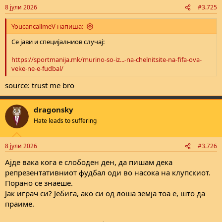
n
8 јули 2026
#3.725
s
:
YoucancallmeV напиша:
Се јави и специјалниов случај:
https://sportmanija.mk/murino-so-iz...-na-chelnitsite-na-fifa-ova-
veke-ne-e-fudbal/
source: trust me bro
dragonsky
Hate leads to suffering
8 јули 2026
#3.726
Ајде вака кога е слободен ден, да пишам дека
репрезентативниот фудбал оди во насока на клупскиот.
Порано се знаеше.
Јак играч си? Јебига, ако си од лоша земја тоа е, што да
праиме.