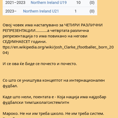
Овој човек има настапувано за ЧЕТИРИ РАЗЛИЧНИ
РЕПРЕЗЕНТАЦИИ...........а четвртата различна
репрезентација го има повикано на негови
СЕДУМНАЕСЕТ години.
ttps://en.wikipedia.org/wiki/Josh_Clarke_(footballer,_born_20
04)
И се ова ќе биде се почесто и почесто.
Со што се уништува концептот на интернационален
фудбал.
Каде што нели, поентата е - Која нација има најдобар
фудбалски тим/школа/систем/итн
Мароко. Не ни им треба школо. Не им треба систем.