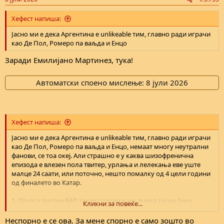
s
:
Хефест напиша:
Јасно ми е дека Аргентина е unlikeable тим, главно ради играчи
као Де Пол, Ромеро па ваљда и Енцо
Заради Емилијано Мартинез, тука!
Автоматски споено мислење:
8 јули 2026
Хефест напиша:
Јасно ми е дека Аргентина е unlikeable тим, главно ради играчи
као Де Пол, Ромеро па ваљда и Енцо, немаат многу неутрални
фанови, се тоа океј. Али страшно е у каква шизофренична
епизода е влезен пола твитер, урлања и лелекања еве уште
малце 24 саати, или поточно, нешто помалку од 4 цели години
од финалето во Катар.
1. Откога постои ВАР, такви голови како вчера тој на Зико
Кликни за повеќе...
редовно се поништуваат. Фаулиран беше играчот на
Аргентина, буквално на нога му стапна тој од Египет. Во тој
Неспорно е се ова. За мене спорно е само зошто во