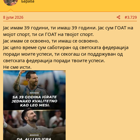
Бараба
8 јули 2026
#3.729
Јас имам 39 години, ти имаш 39 години. Јас сум ГОАТ на
мојот спорт, ти си ГОАТ на твојот спорт.
Јас имам се освоено, ти имаш се освоено.
Јас цело време сум саботиран од светската федерација
поради моите успеси, ти секогаш си поддржуван од
светската федерација поради твоите успеси.
Не сме исти.