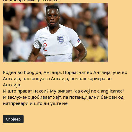
Роден во Кројдон, Англија. Порааснат во Англија, учи во
Англија, настапвуа за Англија, почнал кариера во
Англија.
И што прават некои? Му викаат "aa ovoj ne e anglicanec"
И заслужено добиваат хејт, па потенцијални банови од
натпревари и што ли уште не.
Спојлер