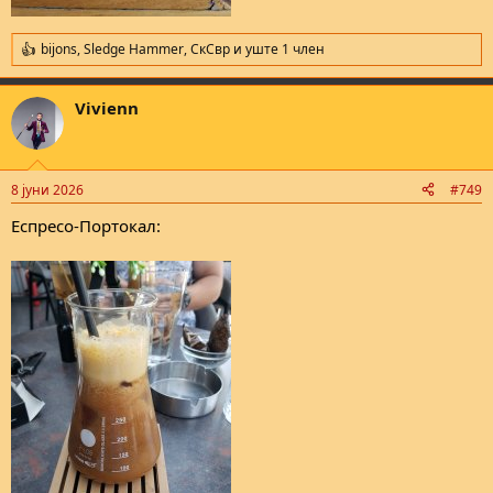
bijons
,
Sledge Hammer
,
СкСвр
и уште 1 член
R
e
a
Vivienn
c
t
i
o
n
8 јуни 2026
#749
s
:
Еспресо-Портокал: