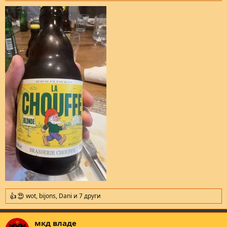
:
wot
,
bijons
,
Dani
и 7 други
R
e
a
мкд владе
c