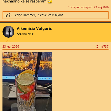
naknadno ke se razberam
Последно уредено:
23 мај 2026
Sledge Hammer
,
PticaSelica
и
bijons
R
e
a
Artemisia Vulgaris
c
t
Arcana Noir
i
o
n
23 мај 2026
#737
s
: