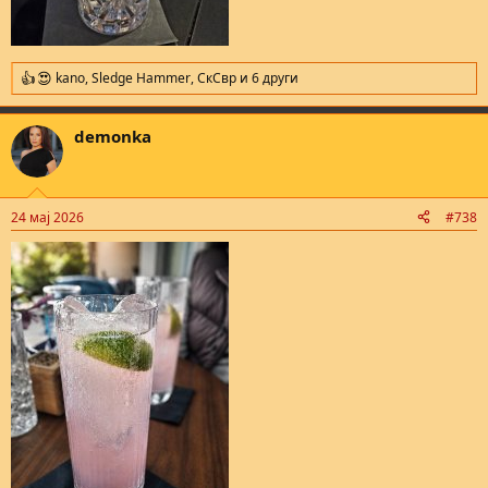
kano
,
Sledge Hammer
,
СкСвр
и 6 други
R
e
a
demonka
c
t
i
o
n
24 мај 2026
#738
s
: