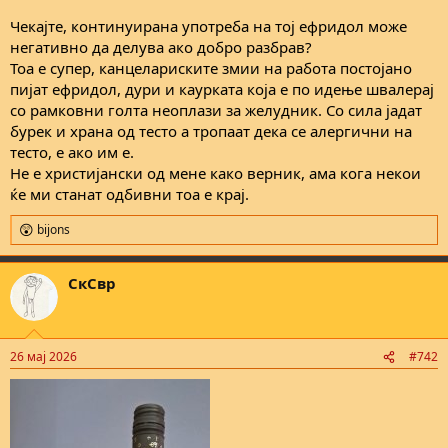
Чекајте, континуирана употреба на тој ефридол може
негативно да делува ако добро разбрав?
Тоа е супер, канцелариските змии на работа постојано
пијат ефридол, дури и каурката која е по идење швалерај
со рамковни голта неоплази за желудник. Со сила јадат
бурек и храна од тесто а тропаат дека се алергични на
тесто, е ако им е.
Не е христијански од мене како верник, ама кога некои
ќе ми станат одбивни тоа е крај.
bijons
R
e
a
СкСвр
c
t
i
o
n
26 мај 2026
#742
s
: