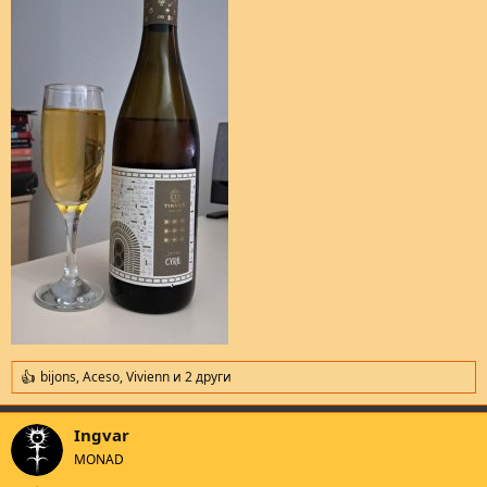
bijons
,
Aceso
,
Vivienn
и 2 други
R
e
a
Ingvar
c
t
MONAD
i