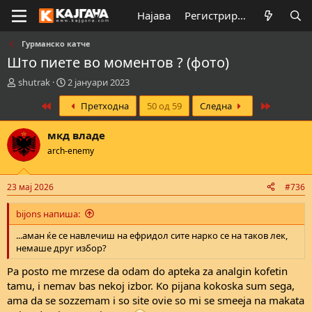
Најава
Регистрирај се
Гурманско катче
Што пиете во моментов ? (фото)
К
В
shutrak
2 јануари 2023
р
р
First
Last
Претходна
50 од 59
Следна
е
е
а
м
т
е
мкд владе
о
н
arch-enemy
р
а
н
з
а
а
23 мај 2026
#736
т
п
е
о
bijons напиша:
м
ч
а
н
...аман ќе се навлечиш на ефридол сите нарко се на таков лек,
т
у
немаше друг избор?
а
в
а
Pa posto me mrzese da odam do apteka za analgin kofetin
њ
tamu, i nemav bas nekoj izbor. Ko pijana kokoska sum sega,
е
ama da se sozzemam i so site ovie so mi se smeeja na makata