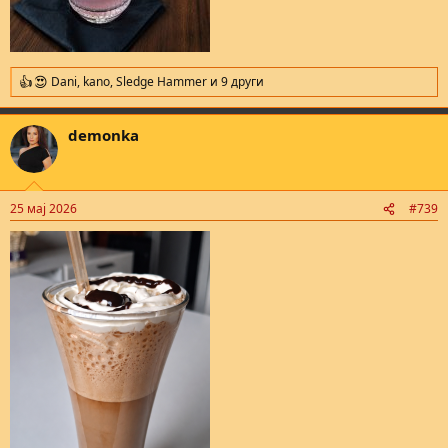
Dani
,
kano
,
Sledge Hammer
и 9 други
R
e
a
demonka
c
t
i
o
n
25 мај 2026
#739
s
: