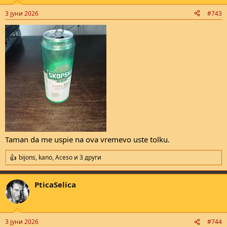
o
n
3 јуни 2026
#743
s
:
Taman da me uspie na ova vremevo uste tolku.
bijons
,
kano
,
Aceso
и 3 други
R
e
a
PticaSelica
c
t
i
o
n
3 јуни 2026
#744
s