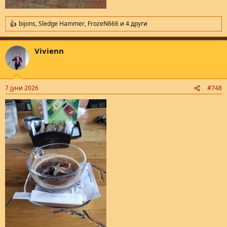
bijons
,
Sledge Hammer
,
FrozeN666
и 4 други
R
e
a
Vivienn
c
t
i
o
n
7 јуни 2026
#748
s
: