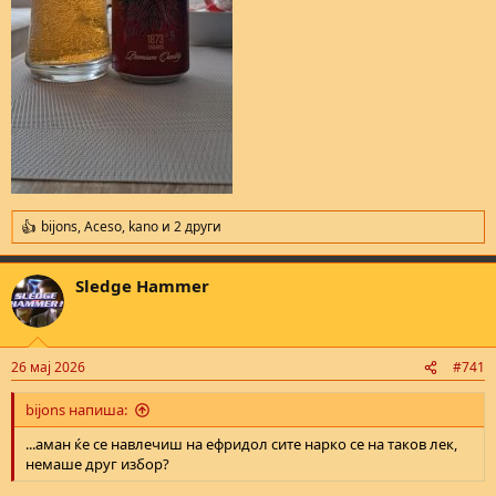
bijons
,
Aceso
,
kano
и 2 други
R
e
a
Sledge Hammer
c
t
i
o
n
26 мај 2026
#741
s
:
bijons напиша:
...аман ќе се навлечиш на ефридол сите нарко се на таков лек,
немаше друг избор?