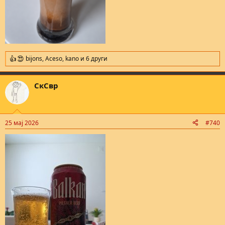
bijons
,
Aceso
,
kano
и 6 други
R
e
a
СкСвр
c
t
i
o
n
25 мај 2026
#740
s
: