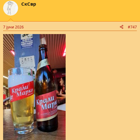
СкСвр
c
t
i
o
n
7 јуни 2026
#747
s
: