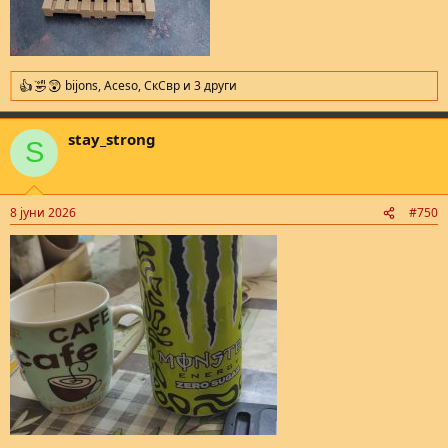
bijons
,
Aceso
,
СкСвр
и 3 други
R
e
a
stay_strong
c
S
t
i
o
n
8 јуни 2026
#750
s
: