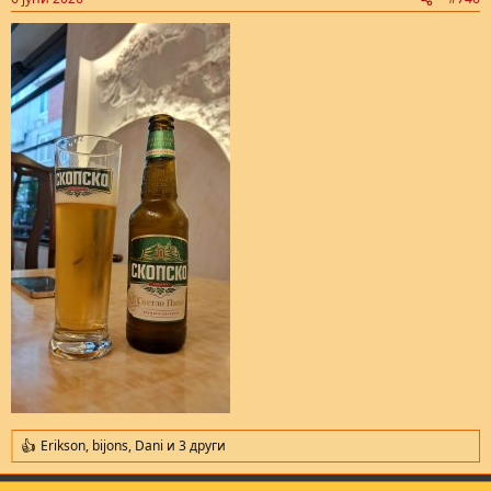
s
:
Erikson
,
bijons
,
Dani
и 3 други
R
e
a