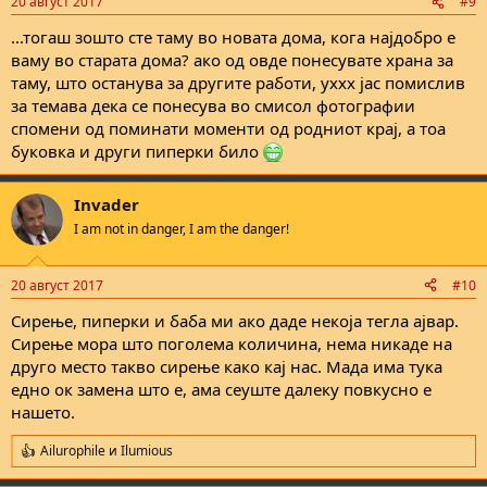
20 август 2017
#9
s
:
...тогаш зошто сте таму во новата дома, кога најдобро е
ваму во старата дома? ако од овде понесувате храна за
таму, што останува за другите работи, уххх јас помислив
за темава дека се понесува во смисол фотографии
спомени од поминати моменти од родниот крај, а тоа
буковка и други пиперки било
Invader
I am not in danger, I am the danger!
20 август 2017
#10
Сирење, пиперки и баба ми ако даде некоја тегла ајвар.
Сирење мора што поголема количина, нема никаде на
друго место такво сирење како кај нас. Мада има тука
едно ок замена што е, ама сеуште далеку повкусно е
нашето.
Ailurophile
и
Ilumious
R
e