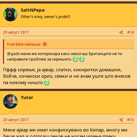
SaltNPepa
Other's envy, owner's pride!!!
20 август 2017
#14
true blue напиша:
@gade
мене ме интересира како никогаш Британците не ти
направиле проблем за сирењето.
Пффф сирење, ја ајвар, слатки, кикиритки домашни,
бобче, кочански ориз, семки и не знам уште што внесов
па никому ништо
Tutor
20 август 2017
#15
Мене ајвар ми имат конфискувано во Кипар, многу ми
беше жал и одтогаш реков не носам јадење преку