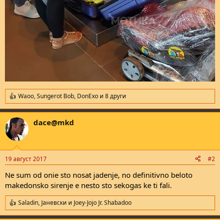
Waoo
,
Sungerot Bob
,
DonExo
и 8 други
R
e
a
dace@mkd
c
t
i
o
n
19 август 2017
#2
s
:
Ne sum od onie sto nosat jadenje, no definitivno beloto
makedonsko sirenje e nesto sto sekogas ke ti fali.
Saladin
,
Јаневски
и
Joey-Jojo Jr. Shabadoo
R
e