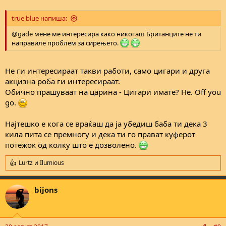
true blue напиша:
@gade
мене ме интересира како никогаш Британците не ти
направиле проблем за сирењето.
Не ги интересираат такви работи, само цигари и друга
акцизна роба ги интересираат.
Обично прашуваат на царина - Цигари имате? Не. Off you
go.
Најтешко е кога се враќаш да ја убедиш баба ти дека 3
кила пита се премногу и дека ти го прават куферот
потежок од колку што е дозволено.
Lurtz
и
Ilumious
R
e
a
bijons
c
t
i
o
n