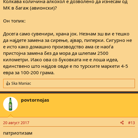
Колкава количина алкохол е дозволено да изнесам од
МК в багаж (авионски)?
Он топик:
Досега само сувенири, храна јок. Незнам зш ви е тешко
да најдете замена за сирење, ајвар, пиперки. Сигурно не
е исто како домашно производство ама се наоѓа
пристојна замена без да мора да шлепам 2500
километри. Иако ова со буковката не е лоша идеа,
единствено што најдов овде е по турските маркети 4-5
евра за 100-200 грама.
Ska Maniac
R
e
a
povtornojas
c
t
i
o
n
20 август 2017
#13
s
:
патриотизам