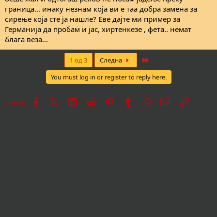
граница... инаку незнам која ви е таа добра замена за
сирење која сте ја нашле? Еве дајте ми пример за
Германија да пробам и јас, хиртенкезе , фета.. немат
блага веза...
Last
1 од 3
Следна
You must log in or register to reply here.
Facebook
X
LinkedIn
Reddit
Pinterest
Tumblr
WhatsApp
Е-пошта
Врска
Share: