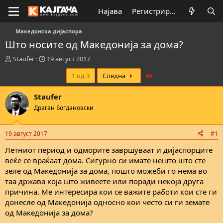
Најава
Регистрирај се
Македонска дијаспора
Што носите од Македонија за дома?
К
В
Staufer
19 август 2017
р
р
Last
1 од 3
Следна
е
е
а
м
т
е
Staufer
о
н
Драган Богдановски
р
а
н
з
а
а
19 август 2017
#1
т
п
е
о
Летниот период и одморите завршуваат и дијаспорците
м
ч
веќе се враќаат дома. Сигурно си имате нешто што сте
а
н
зеле од Македонија за дома, пошто можеби го нема во
т
у
таа држава која што живеете или поради некоја друга
а
в
причина. Ме интересира кои се важите работи кои сте ги
а
донесле од Македонија односнo кои честo си ги земате
њ
е
од Македонија за дома?