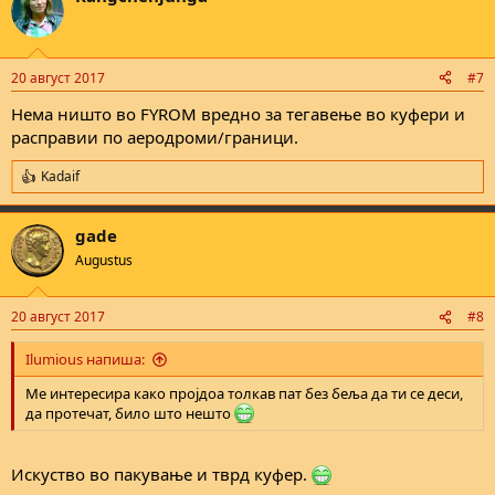
t
i
o
n
20 август 2017
#7
s
:
Нема ништо во FYROM вредно за тегавење во куфери и
расправии по аеродроми/граници.
Kadaif
R
e
a
gade
c
t
Augustus
i
o
n
20 август 2017
#8
s
:
Ilumious напиша:
Ме интересира како пројдоа толкав пат без беља да ти се деси,
да протечат, било што нешто
Искуство во пакување и тврд куфер.