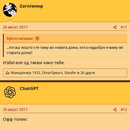
a
Zarniwoop
c
t
i
o
n
20 август 2017
#11
s
:
bijons напиша:
...тогаш зошто сте таму во новата дома, кога најдобро е ваму во
старата дома?
Избегале од такви како тебе.
Македонија 1932
,
OmarSpears
,
Staufer
и 26 други
R
e
a
ChatGPT
c
t
i
o
n
20 август 2017
#12
s
:
Офф топик: