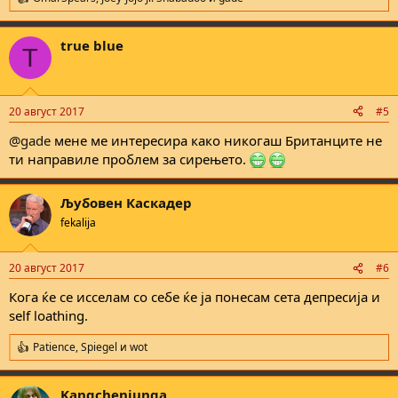
R
e
a
true blue
c
T
t
i
o
n
20 август 2017
#5
s
:
@gade
мене ме интересира како никогаш Британците не
ти направиле проблем за сирењето.
Љубовен Каскадер
fekalija
20 август 2017
#6
Кога ќе се исселам со себе ќе ја понесам сета депресија и
self loathing.
Patience
,
Spiegel
и
wot
R
e
a
Kangchenjunga
c