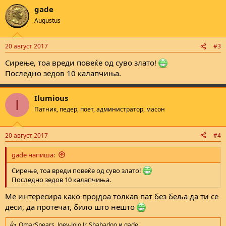
a
gade
c
t
Augustus
i
o
n
20 август 2017
#3
s
:
Сирење, тоа вреди повеќе од суво злато!
Последно зедов 10 калапчиња.
Ilumious
I
Патник, педер, поет, администратор, масон
20 август 2017
#4
gade напиша:
Сирење, тоа вреди повеќе од суво злато!
Последно зедов 10 калапчиња.
Ме интересира како пројдоа толкав пат без беља да ти се
деси, да протечат, било што нешто
OmarSpears
,
Joey-Jojo Jr. Shabadoo
и
gade