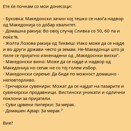
Ете ќе почнам со мои донесоци:
- Буковка: Македонски зачин кој тешко се наоѓа надвор
од Македонија со добар квалитет.
- Домашна ракија: Во овој случај Сливка со 50, 60 па и
поќе %.
- Жолта Лозова ракија од Тиквеш: Иако може да се најде
и во други држави често ја земам. Не-Македонци што ја
пиле се пријатно изненадени од „Македоснки виски“.
- Македонски вино: Може да се најде и надвор од
Македонија но сепак не со тој голем избор.
- Македонски сирење: Да биде по можност домашно -
неповторливо.
- Грнчарски сувенири: Можат да се најдат на пазарите и
сувенирски продавници. Вистински уникати и одлични
поклони за пријатели.
- Суви црвени пиперки: За мерак.
- Домашен Ајвар: За мерак ²
Вие?