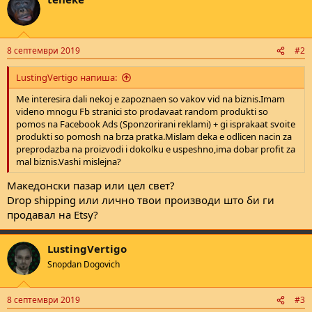
е
8 септември 2019
#2
LustingVertigo напиша:
Me interesira dali nekoj e zapoznaen so vakov vid na biznis.Imam
videno mnogu Fb stranici sto prodavaat random produkti so
pomos na Facebook Ads (Sponzorirani reklami) + gi isprakaat svoite
produkti so pomosh na brza pratka.Mislam deka e odlicen nacin za
preprodazba na proizvodi i dokolku e uspeshno,ima dobar profit za
mal biznis.Vashi mislejna?
Македонски пазар или цел свет?
Drop shipping или лично твои производи што би ги
продавал на Etsy?
LustingVertigo
Snopdan Dogovich
8 септември 2019
#3