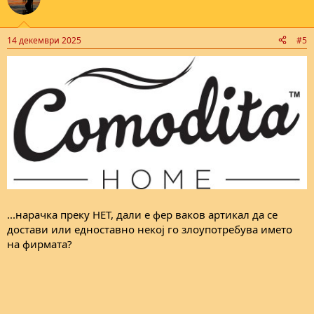
14 декември 2025
#5
...нарачка преку НЕТ, дали е фер ваков артикал да се
достави или едноставно некој го злоупотребува името
на фирмата?