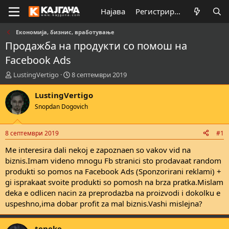
Најава
Регистрирај се
Економија, бизнис, вработување
Продажба на продукти со помош на
Facebook Ads
К
В
LustingVertigo
8 септември 2019
р
р
е
е
LustingVertigo
а
м
Snopdan Dogovich
т
е
о
н
р
а
8 септември 2019
#1
н
з
а
а
Me interesira dali nekoj e zapoznaen so vakov vid na
т
п
biznis.Imam videno mnogu Fb stranici sto prodavaat random
е
о
produkti so pomos na Facebook Ads (Sponzorirani reklami) +
м
ч
gi isprakaat svoite produkti so pomosh na brza pratka.Mislam
а
н
deka e odlicen nacin za preprodazba na proizvodi i dokolku e
т
у
uspeshno,ima dobar profit za mal biznis.Vashi mislejna?
а
в
а
њ
teneke