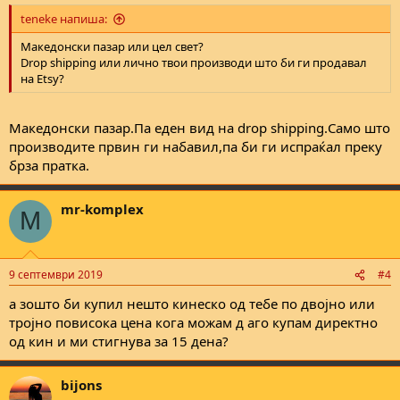
teneke напиша:
Македонски пазар или цел свет?
Drop shipping или лично твои производи што би ги продавал
на Etsy?
Македонски пазар.Па еден вид на drop shipping.Само што
производите првин ги набавил,па би ги испраќал преку
брза пратка.
mr-komplex
M
9 септември 2019
#4
а зошто би купил нешто кинеско од тебе по двојно или
тројно повисока цена кога можам д аго купам директно
од кин и ми стигнува за 15 дена?
bijons