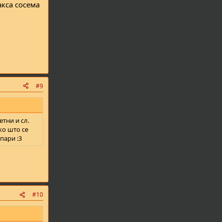
акса сосема
#9
тни и сл.
ко што се
пари :3
#10