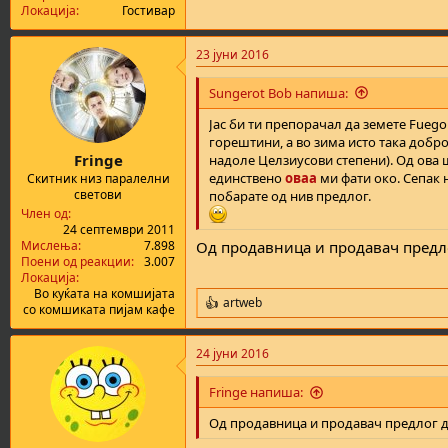
Локација
Гостивар
23 јуни 2016
Sungerot Bob напиша:
Јас би ти препорачал да земете Fuego
горештини, а во зима исто така добро
Fringe
надоле Целзиусови степени). Од ова 
единствено
оваа
ми фати око. Сепак н
Скитник низ паралелни
светови
побарате од нив предлог.
Член од
24 септември 2011
Мислења
7.898
Од продавница и продавач предло
Поени од реакции
3.007
Локација
Во куќата на комшијата
artweb
R
со комшиката пијам кафе
e
a
24 јуни 2016
c
t
i
Fringe напиша:
o
n
Од продавница и продавач предлог д
s