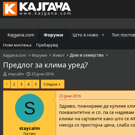
Kajgana.com
Форуми
Што е ново
Топ посто
Нови мислења
Пребарувај
Kajgana.com
Форуми
Живот
Дом и семејство
Предлог за клима уред?
К
В
staycalm
23 јуни 2016
р
р
1
2
3
4
5
Следна
е
е
а
м
т
е
23 јуни 2016
о
н
S
Здраво, планираме да купиме кли
р
а
н
з
поквалитетни и сл. па се надева
а
а
клими на сајтовите како што се A
т
п
некоја со пристојна цена, слабо со
staycalm
е
о
м
ч
Гостин