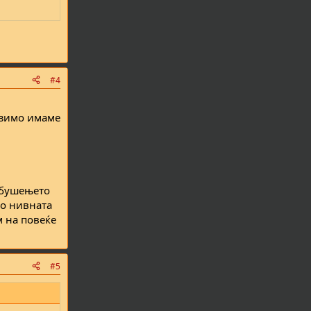
#4
е,зимо имаме
о,бушењето
то нивната
м на повеќе
#5