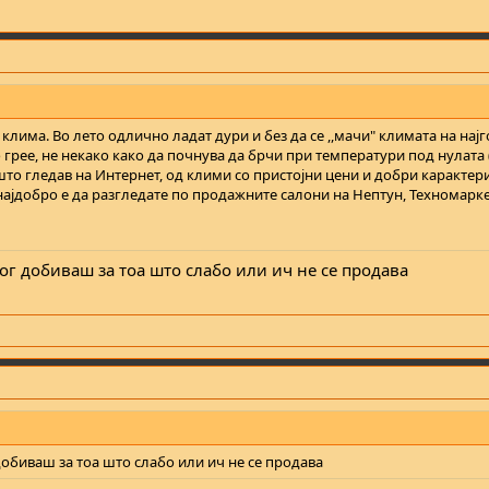
 клима. Во лето одлично ладат дури и без да се ,,мачи" климата на нај
 грее, не некако како да почнува да брчи при температури под нулата (ч
што гледав на Интернет, од клими со пристојни цени и добри карактер
ајдобро е да разгледате по продажните салони на Нептун, Техномаркет...
г добиваш за тоа што слабо или ич не се продава
обиваш за тоа што слабо или ич не се продава