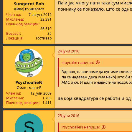
:
Па и јас многу пати така сум мисл
Sungerot Bob
поинаку се покажало, што се одне
Живеј го животот
Член од
7 август 2012
Мислења
32.391
Поени од реакции
36.510
Возраст
35
Локација
Гостивар
24 јуни 2016
staycalm напиша:
Здраво, планираме да купиме клима у
па се надевам дека има некој што би
PsychoalieN
AMC и сл. И дали е навистина подобро
Омлет мастеР
Член од
12 јули 2009
За која квадратура се работи и о
Мислења
1.703
Поени од реакции
1.411
25 јуни 2016
S
PsychoalieN напиша: