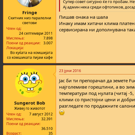
Супер совет сигурно ќе го пробам. Не
Ај админ нека среди офтопиков, доса
Fringe
Пишав онака на шала
Скитник низ паралелни
светови
Инаку имам хитачи клима платена
Член од
сервисирана ни дополнувана така
24 септември 2011
Мислења
7.898
Поени од реакции
3.007
Локација
Во куќата на комшијата
со комшиката пијам кафе
23 јуни 2016
Јас би ти препорачал да земете Fu
најголемиве горештини, а во зима
температури под нулата (читај -5
клими со пристојни цени и добр
Sungerot Bob
разгледате по продажните салони н
Живеј го животот
Член од
7 август 2012
Мислења
32.391
Поени од реакции
36.510
Возраст
35