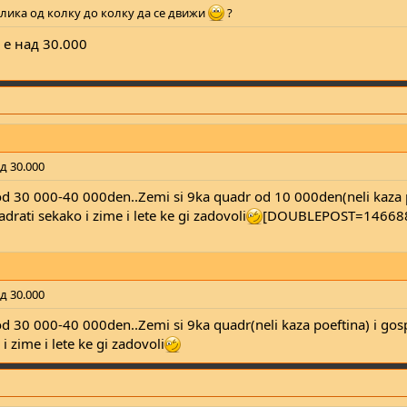
илика од колку до колку да се движи
?
 е над 30.000
д 30.000
r od 30 000-40 000den..Zemi si 9ka quadr od 10 000den(neli kaza p
adrati sekako i zime i lete ke gi zadovoli
[DOUBLEPOST=14668
д 30.000
r od 30 000-40 000den..Zemi si 9ka quadr(neli kaza poeftina) i gos
 i zime i lete ke gi zadovoli