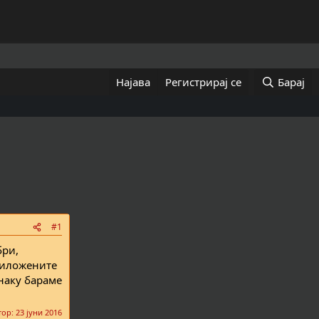
Најава
Регистрирај се
Барај
#1
бри,
приложените
Инаку бараме
тор:
23 јуни 2016