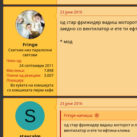
а
н
т
у
23 јуни 2016
а
в
а
од стар фрижидер вадиш моторот
њ
заедно со вентилатор и ете ти е
е
* мод
Fringe
Скитник низ паралелни
светови
Член од
24 септември 2011
Мислења
7.898
Поени од реакции
3.007
Локација
Во куќата на комшијата
со комшиката пијам кафе
23 јуни 2016
S
Fringe напиша:
од стар фрижидер вадиш моторот и л
вентилатор и ете ти ефтина клима
staycalm