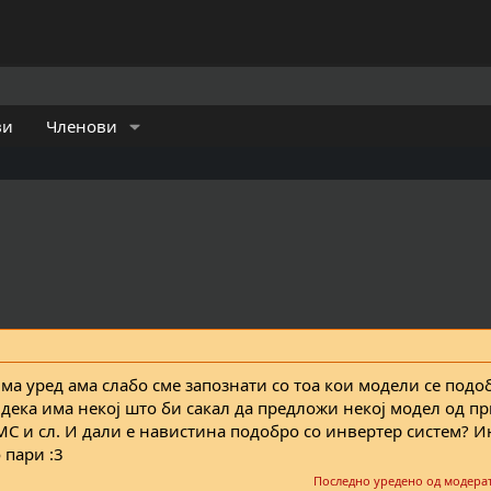
ви
Членови
ма уред ама слабо сме запознати со тоа кои модели се подо
м дека има некој што би сакал да предложи некој модел од 
MC и сл. И дали е навистина подобро со инвертер систем? 
 пари :3
Последно уредено од модера