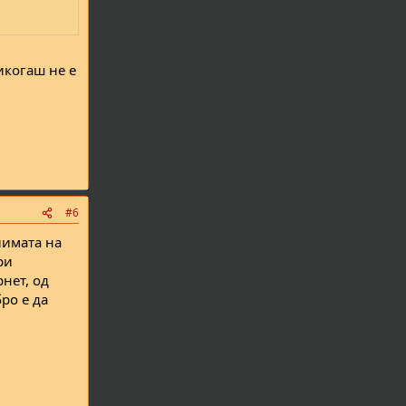
икогаш не е
#6
лимата на
ри
рнет, од
ро е да