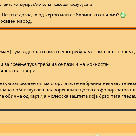
спиите ќе изумрат/исчезнат како диносаурусите
. Не ти е досадно од хејтов или се бориш за сендвич?
досаден народ.
немам) сум задоволен ама го употребуваме само летно врем
и за греење,тука треба да се пази и на моќноста-
 доста одговори.
е сум задоволен од мајсторијата, се набрзина неквалитетн
оправав обвиткувава надворешните црева со фолија.затоа ш
е обична од хартија молерска заштита која брзо паѓа,гледа