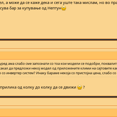
ел, а може да се каже дека и сега уште така мислам, но во пр
сува бар за купување од Нептун
ред ама слабо сме запознати со тоа кои модели се подобри, поквалите
 сакал да предложи некој модел од приложените клими на сајтовите ка
 со инвертер систем? Инаку бараме некоја со пристојна цена, слабо со 
д прилика од колку до колку да се движи
?