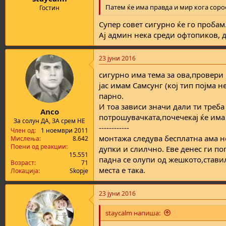
Патем ќе има правда и мир кога соро
Гостин
Супер совет сигурно ќе го пробам
Ај админ нека среди офтопиков, 
23 јуни 2016
сигурно има тема за ова,провери
јас имам Самсунг (кој тип појма 
парно.
И тоа зависи значи дали ти треба 
Anco
потрошувачката,почечекај ќе има
За солун ДА, ЗА срем НЕ
------------
Член од
1 ноември 2011
монтажа следува бесплатна ама н
Мислења
8.642
Поени од реакции
дупки и слилчно. Еве денес ги п
15.551
падна се олупи од жешкото,ставил
Возраст
71
места е така.
Локација
Skopje
23 јуни 2016
staycalm напиша: