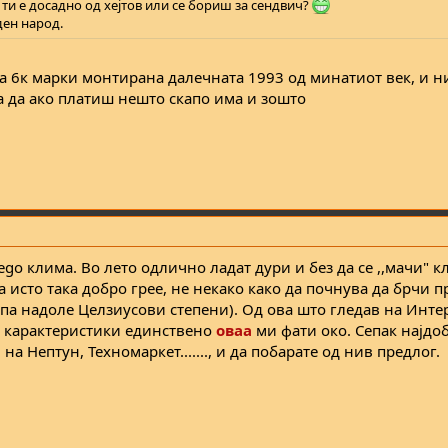
 ти е досадно од хејтов или се бориш за сендвич?
ден народ.
 6к марки монтирана далечната 1993 од минатиот век, и н
 да ако платиш нешто скапо има и зошто
ego клима. Во лето одлично ладат дури и без да се ,,мачи" к
 исто така добро грее, не некако како да почнува да брчи п
, па надоле Целзиусови степени). Од ова што гледав на Инте
и карактеристики единствено
оваа
ми фати око. Сепак најдоб
а Нептун, Техномаркет......., и да побарате од нив предлог.