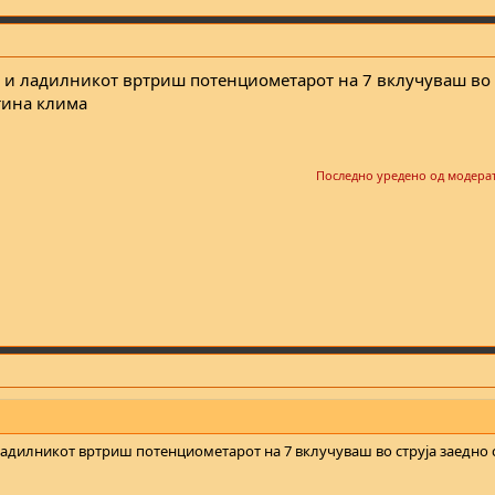
 и ладилникот вртриш потенциометарот на 7 вклучуваш во 
фтина клима
Последно уредено од модера
адилникот вртриш потенциометарот на 7 вклучуваш во струја заедно 