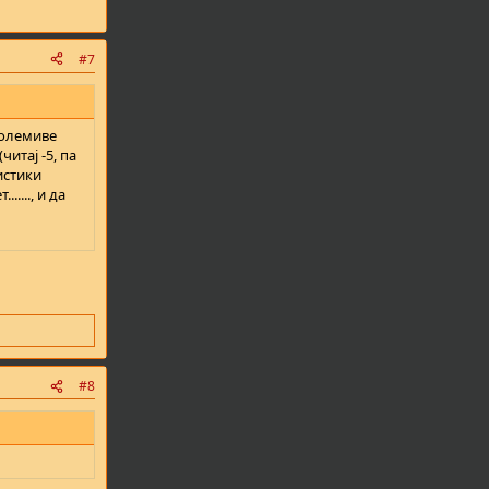
#7
големиве
итај -5, па
истики
...., и да
#8