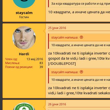
За која квадратура се работи и од пр
10 квадрати, а иначе цената да не
staycalm
Гостин
25 јуни 2016
staycalm напиша:
10 квадрати, а иначе цената да не е на
za 10kvadrati ne ti isplakja inverte
Hardi
gospot da te vidi,i ladi i gree,10te kv
Член од
13 мај 2016
Мислења
83
[/DOUBLEPOST]
Поени од реакции
39
staycalm напиша:
10 квадрати, а иначе цената да не е на
za 10kvadrati ne ti isplakja inverte
vidi,i ladi i gree,10te kvadrati sekako
26 јуни 2016