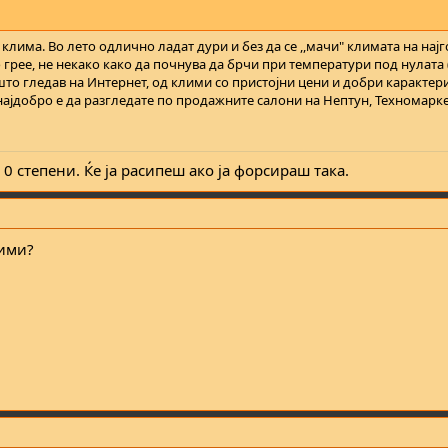
 клима. Во лето одлично ладат дури и без да се ,,мачи" климата на нај
 грее, не некако како да почнува да брчи при температури под нулата (ч
што гледав на Интернет, од клими со пристојни цени и добри карактер
ајдобро е да разгледате по продажните салони на Нептун, Техномаркет...
 0 степени. Ќе ја расипеш ако ја форсираш така.
лими?