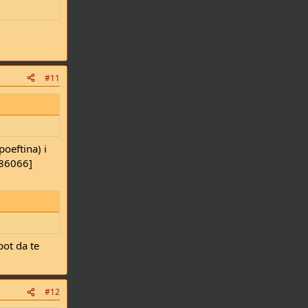
#11
oeftina) i
86066]
pot da te
#12