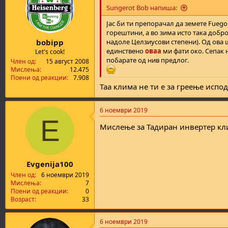
Sungerot Bob напиша:
Јас би ти препорачал да земете Fuego
горештини, а во зима исто така добро
bobipp
надоле Целзиусови степени). Од ова 
единствено
оваа
ми фати око. Сепак н
Let's cook!
побарате од нив предлог.
Член од
15 август 2008
Мислења
12.475
Поени од реакции
7.908
Таа клима не ти е за греење испод
6 ноември 2019
E
Мислење за Тадиран инвертер к
Evgenija100
Член од
6 ноември 2019
Мислења
7
Поени од реакции
0
Возраст
33
6 ноември 2019