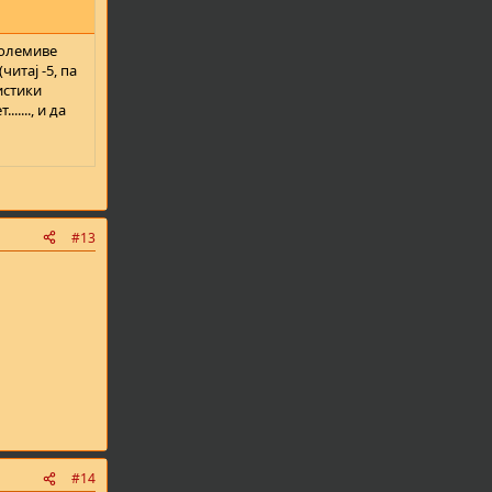
големиве
итај -5, па
истики
...., и да
#13
#14