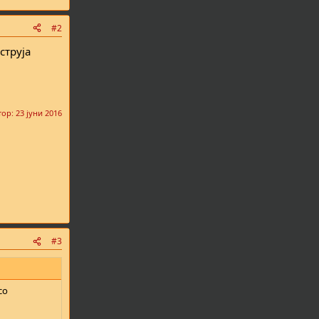
#2
струја
тор:
23 јуни 2016
#3
со