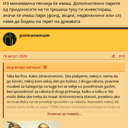
ИЗ минимална пензија ќе имаш. Дополнително парите
од придонесите не ги трошиш туку ги инвестираш,
значи ќе имаш пари (фонд, акции, недвижнини или сл)
нема да бидеш на терет на државата
poimanemam
18 август 2024
#10
мкд владе напиша:
Taka be fino. Kako zdravstvenoto. Site plakjame, nekoj ic nema da
go koristi, nekoj kisni sekoj den po bolnici. I druga rabota, pravime
muabet za kategorija na lugje koi se vekje vo poodminati godini,
bez sposobnost za rabota ili drugi primanja, kolku e tolku e. Ne
mislis deka site treba da imaat dostoinstvena starost, posebno ako
se znae deka ne se povekje sposobni za rabota. Namesto nekoj da
zema tamu kolku e sega 17000 denari minimalna penzija so koja ne
moze ni da isturka pola mesec, drug da zema 80000 iljadi i povekje.
Кликни за повеќе...
Kade e humanosta tuka.
Jas bi otisol i podaleku. Ako uzivatelot na penzija ima bankarska
smetka nad odreden iznos utvrden so zakon, ima na negovo ime