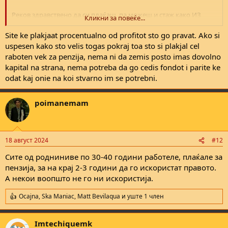
Реков здравствено да си плаќаш, па можеш и стаж како ИЗ
Кликни за повеќе...
минимална пензија ќе имаш. Дополнително парите од
придонесите не ги трошиш туку ги инвестираш, значи ќе имаш
Site ke plakjaat procentualno od profitot sto go pravat. Ako si
пари (фонд, акции, недвижнини или сл) нема да бидеш на терет
uspesen kako sto velis togas pokraj toa sto si plakjal cel
на државата
raboten vek za penzija, nema ni da zemis posto imas dovolno
kapital na strana, nema potreba da go cedis fondot i parite ke
odat kaj onie na koi stvarno im se potrebni.
poimanemam
18 август 2024
#12
Сите од родниниве по 30-40 години работеле, плаќале за
пензија, за на крај 2-3 години да го искористат правото.
А некои воопшто не го ни искористија.
Ocajna
,
Ska Maniac
,
Matt Bevilaqua
и уште 1 член
R
e
a
Imtechiquemk
c