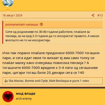
t
i
o
n
18 август 2024
#13
s
:
poimanemam напиша:
Сите од родниниве по 30-40 години работеле, плаќале за
пензија, за на крај 2-3 години да го искористат правото. А некои
воопшто не го ни искористија.
Или пак порано плаќале придонеси 6000-7000 тогашни
пари, и сега идат овие ти викаат еј ама само толку си
плаќал малку како очекуваш повисока пензија ? А
тогашните 6000-7000 вределе x 3-4 пати од сегашниве
пари, цигари тогаш биле 20 денари сега се 140
Ska Maniac
,
Bonnie and Clyde
,
Matt Bevilaqua
и уште 1 член
R
e
a
мкд владе
c
t
arch-enemy
i
o