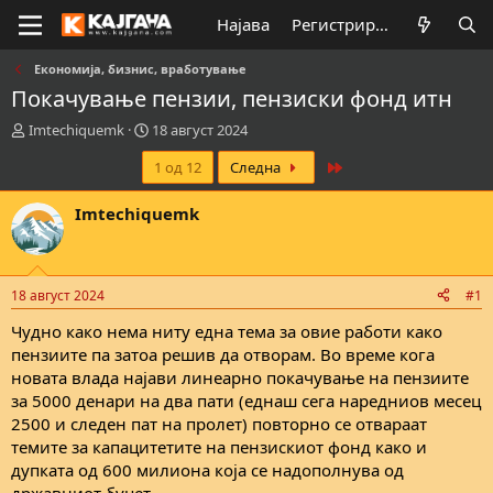
Најава
Регистрирај се
Економија, бизнис, вработување
Покачување пензии, пензиски фонд итн
К
В
Imtechiquemk
18 август 2024
р
р
Last
1 од 12
Следна
е
е
а
м
т
е
Imtechiquemk
о
н
р
а
н
з
а
а
18 август 2024
#1
т
п
е
о
Чудно како нема ниту една тема за овие работи како
м
ч
пензиите па затоа решив да отворам. Во време кога
а
н
новата влада најави линеарно покачување на пензиите
т
у
за 5000 денари на два пати (еднаш сега наредниов месец
а
в
2500 и следен пат на пролет) повторно се отвараат
а
темите за капацитетите на пензискиот фонд како и
њ
е
дупката од 600 милиона која се надополнува од
државниот буџет.