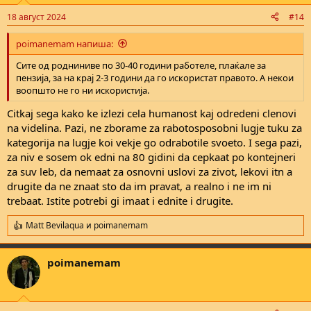
n
18 август 2024
#14
s
:
poimanemam напиша:
Сите од родниниве по 30-40 години работеле, плаќале за
пензија, за на крај 2-3 години да го искористат правото. А некои
воопшто не го ни искористија.
Citkaj sega kako ke izlezi cela humanost kaj odredeni clenovi
na videlina. Pazi, ne zborame za rabotosposobni lugje tuku za
kategorija na lugje koi vekje go odrabotile svoeto. I sega pazi,
za niv e sosem ok edni na 80 gidini da cepkaat po kontejneri
za suv leb, da nemaat za osnovni uslovi za zivot, lekovi itn a
drugite da ne znaat sto da im pravat, a realno i ne im ni
trebaat. Istite potrebi gi imaat i ednite i drugite.
Matt Bevilaqua
и
poimanemam
R
e
a
poimanemam
c
t
i
o
n