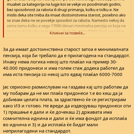
muabet za kategorija na lugje koi se vekje vo poodminati godini,
bez sposobnost za rabota ili drugi primanja, kolku e tolku e. Ne
mislis deka site treba da imaat dostoinstvena starost, posebno ako
se znae deka ne se povekje sposobni za rabota. Namesto nekoj da
zema tamu kolku e sega 17000 denari minimalna penzija so koja ne
moze ni da isturka pola mesec, drug da zema 80000 iljadi i povekje.
Кликни за повеќе...
Kade e humanosta tuka.
Jas bi otisol i podaleku. Ako uzivatelot na penzija ima bankarska
smetka nad odreden iznos utvrden so zakon, ima na negovo ime
За да имаат достоинствена старост затоа е минималната
povekje stanovi , kukji ili firmi voopsto da nema pravo na penzija
пензија, која би требало да е прилагодена на стандардот.
posto realno i ne mu e potrebna.
Инаку нема логика некој што плаќал на пример 30-
40.000 придонеси и има голем стаж додека работел да
има иста пензија со некој што едвај плаќал 6000-7000
Јас сериозно размислувам на газдава кај што работам да
му побарам да не ми плаќа придонеси т.е во кеш да ја
добивам целата плата, за здраствено ќе се регистрирам
како ИЗ и готово. Не вреди да издвојуваш придонеси оти
1) прашање е дали и ќе дочекаш 2) државата има
сомнителна иднина и дали и ќе има фондот да исплаќа
во иднина и 3) и да исплаќа ќе бидат мали
неприлагодени на стандардот.