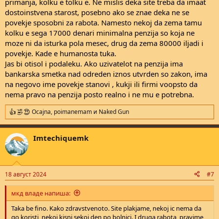
primanja, kolku e tolku e. Ne mislis deka site treba da imaat
dostoinstvena starost, posebno ako se znae deka ne se
povekje sposobni za rabota. Namesto nekoj da zema tamu
kolku e sega 17000 denari minimalna penzija so koja ne
moze ni da isturka pola mesec, drug da zema 80000 iljadi i
povekje. Kade e humanosta tuka.
Jas bi otisol i podaleku. Ako uzivatelot na penzija ima
bankarska smetka nad odreden iznos utvrden so zakon, ima
na negovo ime povekje stanovi , kukji ili firmi voopsto da
nema pravo na penzija posto realno i ne mu e potrebna.
Ocajna
,
poimanemam
и
Naked Gun
R
e
a
Imtechiquemk
c
t
i
o
n
18 август 2024
#7
s
:
мкд владе напиша:
Taka be fino. Kako zdravstvenoto. Site plakjame, nekoj ic nema da
go koristi, nekoj kisni sekoj den po bolnici. I druga rabota, pravime