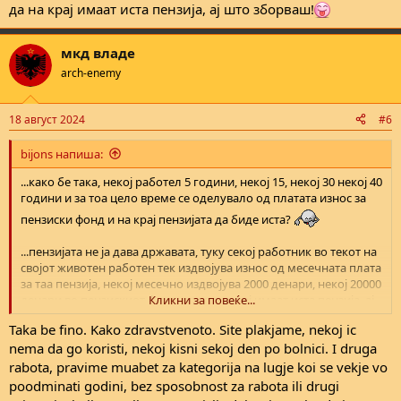
да на крај имаат иста пензија, ај што зборваш!
мкд владе
arch-enemy
18 август 2024
#6
bijons напиша:
...како бе така, некој работел 5 години, некој 15, некој 30 некој 40
години и за тоа цело време се оделувало од платата износ за
пензиски фонд и на крај пензијата да биде иста?
...пензијата не ја дава државата, туку секој работник во текот на
својот животен работен тек издвојува износ од месечната плата
за таа пензија, некој месечно издвојува 2000 денари, некој 20000
денари во пензискиот фонд, за да на крај имаат иста пензија, ај
Кликни за повеќе...
што зборваш!
Taka be fino. Kako zdravstvenoto. Site plakjame, nekoj ic
nema da go koristi, nekoj kisni sekoj den po bolnici. I druga
rabota, pravime muabet za kategorija na lugje koi se vekje vo
poodminati godini, bez sposobnost za rabota ili drugi