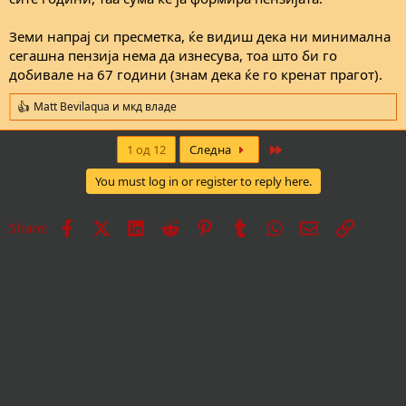
Земи напрај си пресметка, ќе видиш дека ни минимална
сегашна пензија нема да изнесува, тоа што би го
добивале на 67 години (знам дека ќе го кренат прагот).
Matt Bevilaqua
и
мкд владе
R
e
a
Last
1 од 12
Следна
c
t
You must log in or register to reply here.
i
o
n
Facebook
X
LinkedIn
Reddit
Pinterest
Tumblr
WhatsApp
Е-пошта
Врска
Share:
s
: