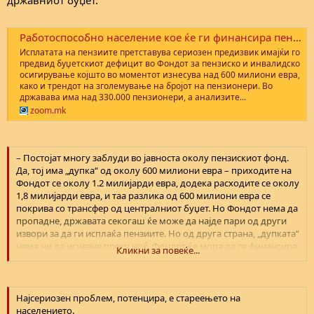
Работоспособно население кое ќе ги финансира пензиите, главен предизвик во иднина - zoom.mk
Исплатата на пензиите претставува сериозен предизвик имајќи го
предвид буџетскиот дефицит во Фондот за пензиско и инвалидско
осигирување којшто во моментот изнесува над 600 милиони евра,
како и трендот на зголемување на бројот на пензионери. Во
државава има над 330.000 пензионери, а анализите...
zoom.mk
– Постојат многу заблуди во јавноста околу пензискиот фонд.
Да, тој има „дупка“ од околу 600 милиони евра – приходите на
Фондот се околу 1.2 милијарди евра, додека расходите се околу
1,8 милијарди евра, и таа разлика од 600 милиони евра се
покрива со трансфер од централниот буџет. Но Фондот нема да
пропадне, државата секогаш ќе може да најде пари од други
извори за да ги исплаќа пензиите. Но од друга страна, „дупката“
нема ни да исчезне преку ноќ, Фондот ќе мора да се финансира
Кликни за повеќе...
со пари од централниот буџет уште долго време, затоа што
постојат структурни причини за тоа, нагласува Јовановиќ во
изјава за МИА.
Најсериозен проблем, потенцира, е стареењето на
населението.