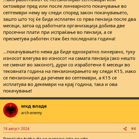
октомври пред или после линеарното покачување во
септември нему му следи според закон покачувањето,
зашто што тој ќе биде исплатен со прва пензија после два
месеци, затоа од работната организација добива две
просечни плати при испраќање во пензија, а се
пресметува работен стаж без последната година!
...покачувањето нема да биде еднократно линерано, туку
износот влегува во износот на самата пензија (ако нешто
не сменат во законот), дури со изработени 6 месеци во
тековната година на пензионирањето му следи К15, иако
се пензионирал да речеме во септември, а К15 се
исплатува во декември на крај година, така и ова
покачување!
мкд владе
arch-enemy
18 август 2024
#4
Penzijata treba da se napravi ista za site.