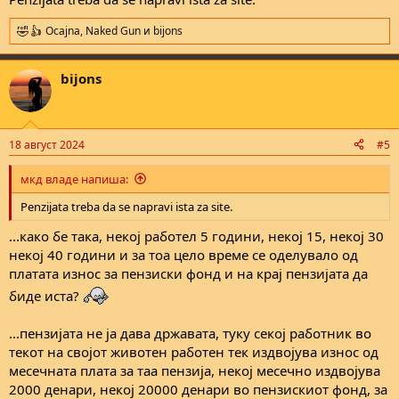
Ocajna
,
Naked Gun
и
bijons
R
e
a
bijons
c
t
i
o
n
18 август 2024
#5
s
:
мкд владе напиша:
Penzijata treba da se napravi ista za site.
...како бе така, некој работел 5 години, некој 15, некој 30
некој 40 години и за тоа цело време се оделувало од
платата износ за пензиски фонд и на крај пензијата да
биде иста?
...пензијата не ја дава државата, туку секој работник во
текот на својот животен работен тек издвојува износ од
месечната плата за таа пензија, некој месечно издвојува
2000 денари, некој 20000 денари во пензискиот фонд, за