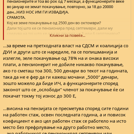
пензионерите и тоа во рок од 7 месеци, а функционерите веке
во јануар ке земат покачување, повторно, за 18 до 20000
ден...НИЗ НОС ИМ ГИ ИЗВАДИЈА.
СРАМОТА.
Кој ке земе покачување од 2500 ден во октомври?
Дали тој што ке се пензионира пред септември, дали му
следува на тој што ке оди во пензија на 5 или 6 сепптември?
Кликни за повеќе...
Знае ли воопшто некој нешто во ПИОМ.
...за време на претходната власт на СДСМ и коалиција со
ДУИ и други што се наредиле, па се попишманија и
излегле, зеле покачување од 78% на и онака високи
плати, а пензионерит не добиле никакво покачување,
ако го сметаш тоа 300, 500 денари во текот на годината,
така да не е фер да ги кажеш мочани „5000“ денари,
зошто можело да биде ИЧ, а функционерите според
законот што се „ослободи“ членот за покачување ќе си
покачат токму тој износ до 300 Е,
...висина на пензијата се пресметува според сите години
на работен стаж, освен последната година, а и повисок
коефициент е ако цел работен стаж се работело на исто
место без префрлување на друго работно место,
...ако работникот се пензионирал септември или