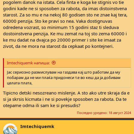
pogolem danok na istata. Cela finta e koga ke stignis vo tie
godini kade ne si sposoben za rabota, da imas distoinstvena
starost. Za so mu e na nekoj 80 godisen sto ne znae kaj tera,
60000 penzija. Sto ke pravi so nea. Vaka dostignuvas
odredena vozrast, so minimum 15 godini staz ti sleduva
dostoinstvena penzija. Ke mu zemat na toj sto zema 60000 i
ke mu dadat na dvajca po 20000 primer i site ke imaat za
zivot, da ne mora na starost da cepkaat po kontejneri.
Imtechiquemk напиша:
Јас сериозно размислувам на газдава кај што работам да му
побарам да не ми плаќа придонеси т.е во кеш да ја добивам
целата плата,
Tipicno detski nesozreano mislenje. A sto ako utre skraja da e
si ja skrsis kicmata i ne si povekje sposoben za rabota. Da te
otepame odma ili sam ke si presudis?
Последно уредено:
18 август 2024
Imtechiquemk