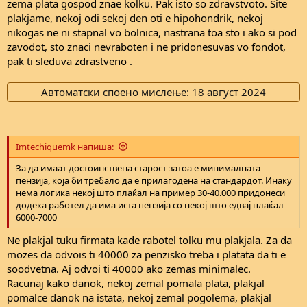
zema plata gospod znae kolku. Pak isto so zdravstvoto. Site
plakjame, nekoj odi sekoj den oti e hipohondrik, nekoj
nikogas ne ni stapnal vo bolnica, nastrana toa sto i ako si pod
zavodot, sto znaci nevraboten i ne pridonesuvas vo fondot,
pak ti sleduva zdrastveno .
Автоматски споено мислење:
18 август 2024
Imtechiquemk напиша:
За да имаат достоинствена старост затоа е минималната
пензија, која би требало да е прилагодена на стандардот. Инаку
нема логика некој што плаќал на пример 30-40.000 придонеси
додека работел да има иста пензија со некој што едвај плаќал
6000-7000
Ne plakjal tuku firmata kade rabotel tolku mu plakjala. Za da
mozes da odvois ti 40000 za penzisko treba i platata da ti e
soodvetna. Aj odvoi ti 40000 ako zemas minimalec.
Racunaj kako danok, nekoj zemal pomala plata, plakjal
pomalce danok na istata, nekoj zemal pogolema, plakjal