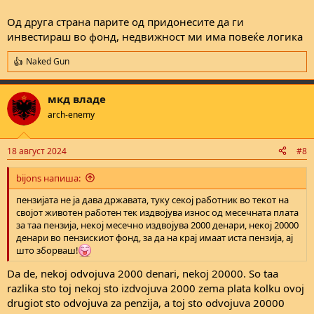
Од друга страна парите од придонесите да ги
инвестираш во фонд, недвижност ми има повеќе логика
Naked Gun
R
e
a
мкд владе
c
t
arch-enemy
i
o
n
18 август 2024
#8
s
:
bijons напиша:
пензијата не ја дава државата, туку секој работник во текот на
својот животен работен тек издвојува износ од месечната плата
за таа пензија, некој месечно издвојува 2000 денари, некој 20000
денари во пензискиот фонд, за да на крај имаат иста пензија, ај
што зборваш!
Da de, nekoj odvojuva 2000 denari, nekoj 20000. So taa
razlika sto toj nekoj sto izdvojuva 2000 zema plata kolku ovoj
drugiot sto odvojuva za penzija, a toj sto odvojuva 20000