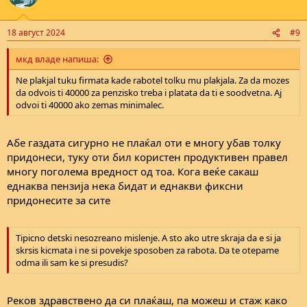
18 август 2024
#9
мкд владе напиша:
Ne plakjal tuku firmata kade rabotel tolku mu plakjala. Za da mozes
da odvois ti 40000 za penzisko treba i platata da ti e soodvetna. Aj
odvoi ti 40000 ako zemas minimalec.
Абе газдата сигурно не плаќал оти е многу убав толку
придонеси, туку оти бил користен продуктивен правел
многу поголема вредност од тоа. Кога веќе сакаш
еднаква пензија нека бидат и еднакви фиксни
придонесите за сите
Tipicno detski nesozreano mislenje. A sto ako utre skraja da e si ja
skrsis kicmata i ne si povekje sposoben za rabota. Da te otepame
odma ili sam ke si presudis?
Реков здравствено да си плаќаш, па можеш и стаж како