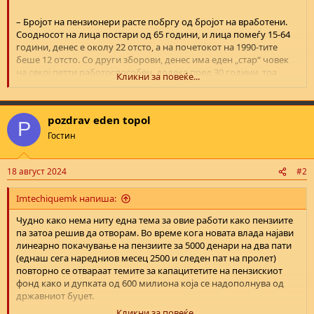
– Бројот на пензионери расте побргу од бројот на вработени.
Соодносот на лица постари од 65 години, и лица помеѓу 15-64
години, денес е околу 22 отсто, а на почетокот на 1990-тите
беше 12 отсто. Со други зборови, денес има еден „стар“ човек
на секој петти работоспособен, додека пред 30 години, тоа
Кликни за повеќе...
беше на секој десетти. Какви и да преземете мерки, и за
вработување, и за плати, и за стапката на придонеси, нема да го
смените овој факт, вели Јовановиќ.
pozdrav eden topol
P
Гостин
18 август 2024
#2
Imtechiquemk напиша:
Чудно како нема ниту една тема за овие работи како пензиите
па затоа решив да отворам. Во време кога новата влада најави
линеарно покачување на пензиите за 5000 денари на два пати
(еднаш сега наредниов месец 2500 и следен пат на пролет)
повторно се отвараат темите за капацитетите на пензискиот
фонд како и дупката од 600 милиона која се надополнува од
државниот буџет.
Кликни за повеќе...