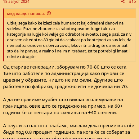
18 август 2024
#15
s
:
мкд владе напиша:
Citkaj sega kako ke izlezi cela humanost kaj odredeni clenovi na
videlina. Pazi, ne zborame za rabotosposobni lugje tuku za
kategorija na lugje koi vekje go odrabotile svoeto. I sega pazi, za niv
e sosem ok edni na 80 gidini da cepkaat po kontejneri za suv leb, da
nemaat za osnovni uslovi za zivot, lekovi itn a drugite da ne znaat
sto da im pravat, a realno i ne im ni trebaat. Istite potrebi gi imaat i
ednite i drugite.
Од стариве генерации, зборувам по 70-80 што се сега.
Тие што работеле по администрација како прчови се
црвени у образите, ништо не им фали. Другиве што
работеле по фабрики, градежно итн не дочекаа ни 70.
А да не правиме муабет што викаат зголемување на
границата, овие што се градежно на пример, на 60+
години ќе се пентари по скелиња на +40 степени.
А плус и за нас што плаќаме, мислам дека пресметката ќе
биде под 0.8 процент годишно, па кога ќе се соберат за
сите години, таа сума ќе ја формира пензијата.