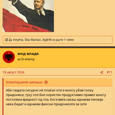
povekje stanovi , kukji ili firmi voopsto da nema pravo na penzija
posto realno i ne mu e potrebna.
Anyma
,
Ska Maniac
,
kgdrth
и уште 1 член
R
e
a
мкд владе
c
t
arch-enemy
i
o
n
18 август 2024
#11
s
:
Imtechiquemk напиша:
Абе газдата сигурно не плаќал оти е многу убав толку
придонеси, туку оти бил користен продуктивен правел многу
поголема вредност од тоа. Кога веќе сакаш еднаква пензија
нека бидат и еднакви фиксни придонесите за сите