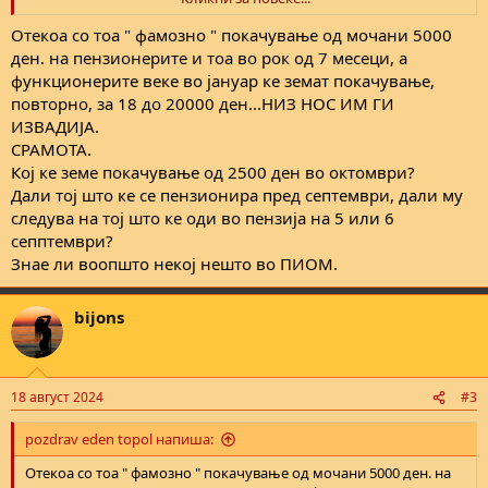
Работоспособно население кое ќе ги финансира пензиите, главен предизвик во иднина - zoom.mk
Отекоа со тоа " фамозно " покачување од мочани 5000
Исплатата на пензиите претставува сериозен предизвик
ден. на пензионерите и тоа во рок од 7 месеци, а
имајќи го предвид буџетскиот дефицит во Фондот за пензиско
функционерите веке во јануар ке земат покачување,
и инвалидско осигирување којшто во моментот изнесува над
600 милиони евра, како и трендот на зголемување на бројот
повторно, за 18 до 20000 ден...НИЗ НОС ИМ ГИ
на пензионери. Во државава има над 330.000 пензионери, а
ИЗВАДИЈА.
анализите...
СРАМОТА.
zoom.mk
Кој ке земе покачување од 2500 ден во октомври?
Дали тој што ке се пензионира пред септември, дали му
следува на тој што ке оди во пензија на 5 или 6
сепптември?
Знае ли воопшто некој нешто во ПИОМ.
bijons
18 август 2024
#3
pozdrav eden topol напиша:
Отекоа со тоа " фамозно " покачување од мочани 5000 ден. на