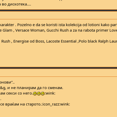
во дискотека....
rakter . Pozelno e da se koristi ista kolekcija od lotioni kako parf
e Glam , Versace Woman, Gucchi Rush a za na rabota primer Love
ush , Energise od Boss, Lacoste Essential ,Polo black Ralph Laure
онови“..
d&g, и не планирам да го сменам.
ам секси со него.
:wink:
.
се враќам на старото.:icon_razz:wink: