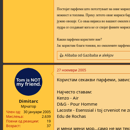
Постојат парфеми што потсетуваат на оние мириси
нежност и топлина. Преку летото овие мириси бар
јужно овошје. Со оваа нијанса во вашиот омилен 
пудра се создаваат кога ке се спојат фините мирис
Какви парфеми користите вие?
Јас користам благи тонови, во омилените парфеми
Alibaba od Gazibaba
и
alekjov
R
e
a
27 ноември 2005
c
t
Користам секакви парфеми, завис
i
o
n
Најчесто ставам:
s
Kenzo - Air
:
Dimitarc
D&G - Pour Homme
Мрчатор
Lacoste - Esenssial i toj crveniot ne
Член од
30 јануари 2005
Edu de Rochas
Мислења
2.639
Поени од реакции
19
Возраст
37
и мени мени мор...само не ми тек