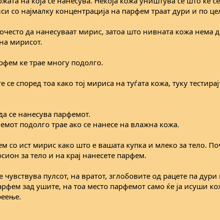
жата на која се нанесува. Некоја кожа уништува се што ќе с
иси со најмалку концентрација на парфем траат дури и по це
очесто да нанесуваат мирис, затоа што нивната кожа нема 
 на мирисот.
рфем ке трае многу подолго.
 се според тоа како тој мириса на туѓата кожа, туку тестирај
 да се нанесува парфемот.
емот подолго трае ако се нанесе на влажна кожа.
м со ист мирис како што е вашата купка и млеко за тело. По
осион за тело и на крај нанесете парфем.
е чувствува пулсот, на вратот, зглобовите од рацете па дури
арфем зад ушите, на тоа место парфемот само ќе ја исуши ко
реење.