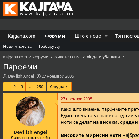
Kajgana.com
Форуми
Што е ново
Топ посто
Нови мислења
Пребарувај
Kajgana.com
Форуми
Животен стил
Мода и убавина
Парфеми
К
В
Devilish Angel
27 ноември 2005
р
р
1
2
3
…
250
Следна
е
е
а
м
т
е
27 ноември 2005
о
н
Како што знаеме, парфемите пре
р
а
н
з
Единствената мешавина од тие ми
а
а
ноти се делат на
високи. средни
т
п
Devilish Angel
е
о
Високите мирисни ноти
најбрзо
м
ч
Лошотија по потреба