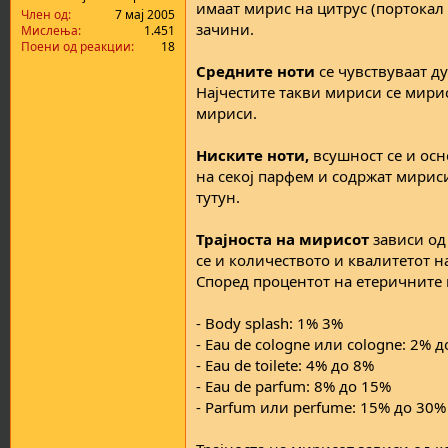
имаат мирис на цитрус (портокал
а
н
Член од
7 мај 2005
зачини.
т
у
Мислења
1.451
Поени од реакции
18
а
в
а
Средните ноти
се чувствуваат д
њ
Најчестите такви мириси се мири
е
мириси.
Ниските ноти,
всушност се и ос
на секој парфем и содржат мирис
тутун.
Трајноста на мирисот
зависи од
се и количеството и квалитетот н
Според процентот на етеричните м
- Body splash: 1% 3%
- Eau de cologne или cologne: 2% 
- Eau de toilete: 4% до 8%
- Eau de parfum: 8% до 15%
- Parfum или perfume: 15% до 30%