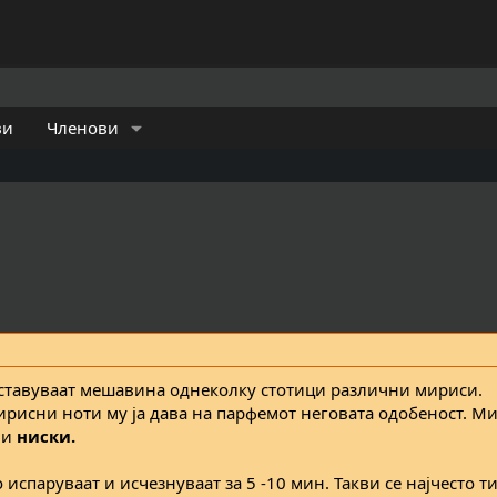
ви
Членови
тставуваат мешавина однеколку стотици различни мириси.
рисни ноти му ја дава на парфемот неговата одобеност. М
и
ниски.
 испаруваат и исчезнуваат за 5 -10 мин. Такви се најчесто т