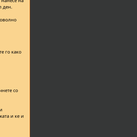
е нанесе на
л ден.
доволно
те го како
чнете со
 и
жата и ке и