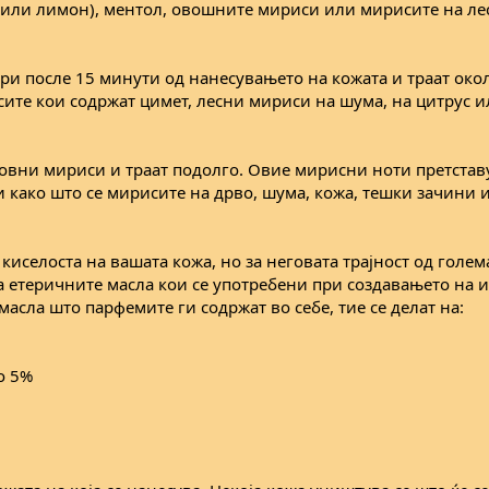
 или лимон), ментол, овошните мириси или мирисите на ле
ури после 15 минути од нанесувањето на кожата и траат окол
сите кои содржат цимет, лесни мириси на шума, на цитрус 
новни мириси и траат подолго. Овие мирисни ноти претстав
и како што се мирисите на дрво, шума, кожа, тешки зачини 
 киселоста на вашата кожа, но за неговата трајност од голе
а етеричните масла кои се употребени при создавањето на и
асла што парфемите ги содржат во себе, тие се делат на:
до 5%