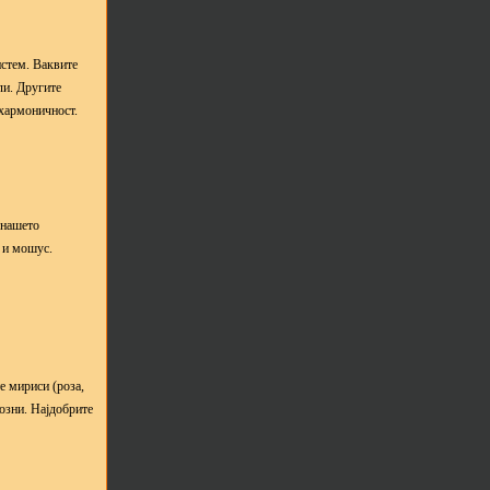
истем. Ваквите
ли. Другите
 хармоничност.
 нашето
 и мошус.
е мириси (роза,
озни. Најдобрите