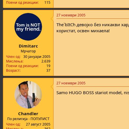
Поени од реакции
115
27 ноември 2005
The`bItCh девојко без никакви хар
користат, освен михаела!
Dimitarc
Мрчатор
Член од
30 јануари 2005
Мислења
2.639
Поени од реакции
19
Возраст
37
27 ноември 2005
Samo HUGO BOSS stariot model, ni
Chandler
По религија - ПОПУЛИСТ
Член од
27 август 2005
Мислења
362