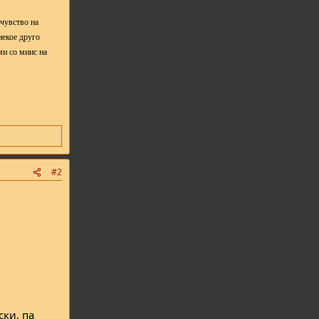
 чувство на
некое друго
ми со миис на
#2
ски, па