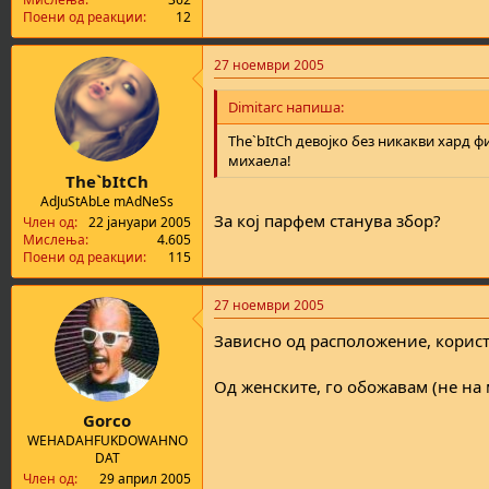
Поени од реакции
12
27 ноември 2005
Dimitarc напиша:
The`bItCh девојко без никакви хард фи
михаела!
The`bItCh
AdJuStAbLe mAdNeSs
За кој парфем станува збор?
Член од
22 јануари 2005
Мислења
4.605
Поени од реакции
115
27 ноември 2005
Зависно од расположение, користам:
Од женските, го обожавам (не на
Gorco
WEHADAHFUKDOWAHNO
DAT
Член од
29 април 2005