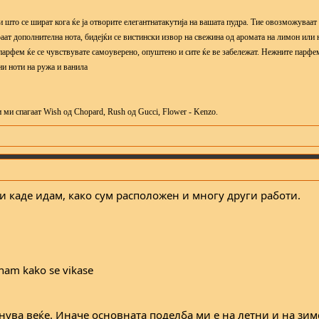
 што се шират кога ќе ја отворите елегантнатакутија на вашата пудра. Тие овозможуваат
аат дополнителна нота, бидејќи се вистински извор на свежина од аромата на лимон или 
парфем ќе се чувствувате самоуверено, опуштено и сите ќе ве забележат. Нежните парфе
ни ноти на ружа и ванила
 ми спагаат Wish од Chopard, Rush од Gucci, Flower - Kenzo.
и каде идам, како сум расположен и многу други работи.
 znam kako se vikase
нува веќе. Иначе основната поделба ми е на летни и на зим