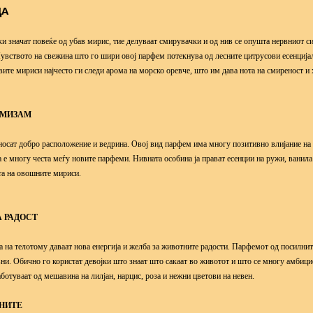
ДА
 значат повеќе од убав мирис, тие делуваат смирувачки и од нив се опушта нервниот с
Чувството на свежина што го шири овој парфем потекнува од лесните цитрусови есенција
вите мириси најчесто ги следи арома на морско оревче, што им дава нота на смиреност и
ИМИЗАМ
осат добро расположение и ведрина. Овој вид парфем има многу позитивно влијание на
е многу честа меѓу новите парфеми. Нивната особина ја прават есенции на ружи, ванила
та на овошните мириси.
А РАДОСТ
а на телотому даваат нова енергија и желба за животните радости. Парфемот од посилнит
ни. Обично го користат девојки што знаат што сакаат во животот и што се многу амбици
ботуваат од мешавина на лилјан, нарцис, роза и нежни цветови на невен.
НИТЕ