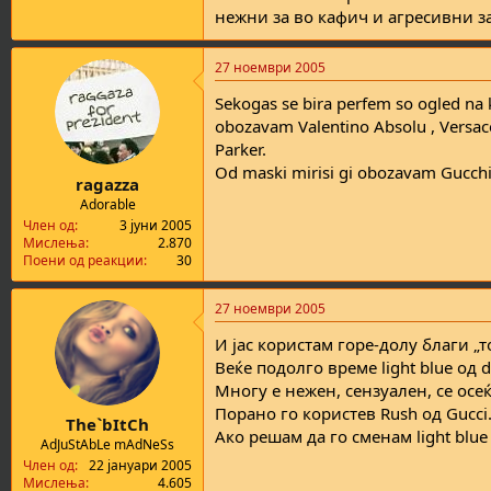
нежни за во кафич и агресивни за 
27 ноември 2005
Sekogas se bira perfem so ogled na ka
obozavam Valentino Absolu , Versac
Parker.
Od maski mirisi gi obozavam Gucchi R
ragazza
Adorable
Член од
3 јуни 2005
Мислења
2.870
Поени од реакции
30
27 ноември 2005
И јас користам горе-долу благи „т
Веќе подолго време light blue од 
Многу е нежен, сензуален, се осеќ
Порано го користев Rush од Gucci.
The`bItCh
Ако решам да го сменам light blue 
AdJuStAbLe mAdNeSs
Член од
22 јануари 2005
Мислења
4.605