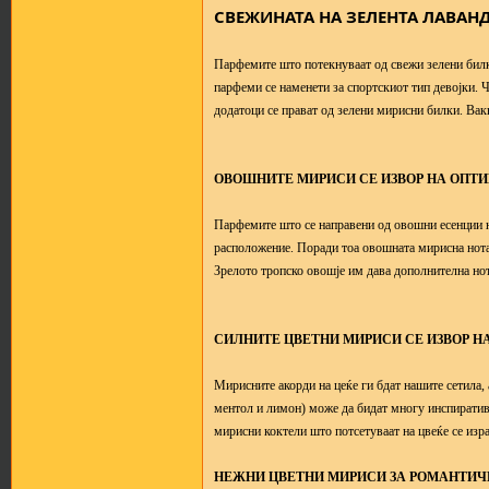
СВЕЖИНАТА НА ЗЕЛЕНТА ЛАВАН
Парфемите што потекнуваат од свежи зелени билки
парфеми се наменети за спортскиот тип девојки. 
додатоци се прават од зелени мирисни билки. Вак
ОВОШНИТЕ МИРИСИ СЕ ИЗВОР НА ОПТ
Парфемите што се направени од овошни есенции н
расположение. Поради тоа овошната мирисна нота 
Зрелото тропско овошје им дава дополнителна но
СИЛНИТЕ ЦВЕТНИ МИРИСИ СЕ ИЗВОР Н
Мирисните акорди на цеќе ги бдат нашите сетила, 
ментол и лимон) може да бидат многу инспиратив
мирисни коктели што потсетуваат на цвеќе се изра
НЕЖНИ ЦВЕТНИ МИРИСИ ЗА РОМАНТИЧ