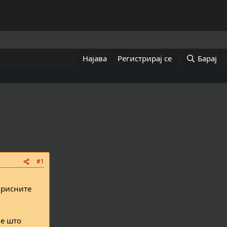
Најава
Регистрирај се
Барај
#1
ирисните
ие што