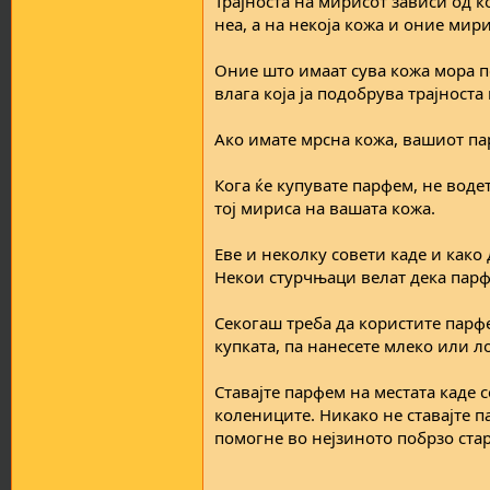
Трајноста на мирисот зависи од ко
неа, а на некоја кожа и оние мир
Оние што имаат сува кожа мора п
влага која ја подобрува трајноста
Ако имате мрсна кожа, вашиот па
Кога ќе купувате парфем, не водете
тој мириса на вашата кожа.
Еве и неколку совети каде и како
Некои стурчњаци велат дека парф
Секогаш треба да користите парфе
купката, па нанесете млеко или л
Ставајте парфем на местата каде с
колениците. Никако не ставајте п
помогне во нејзиното побрзо ста