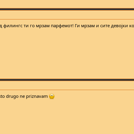
д филингс ти го мрзам парфемот! Ги мрзам и сите девојки ко
sto drugo ne priznavam