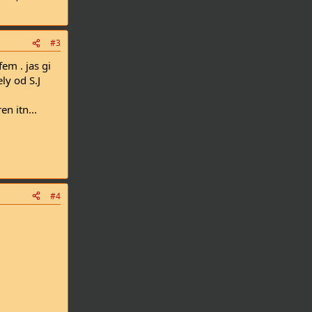
#3
em . jas gi
ly od S.J
n itn...
#4