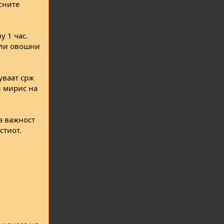
сните
у 1 час.
или овошни
уваат срж
и мирис на
ма важност
стиот.