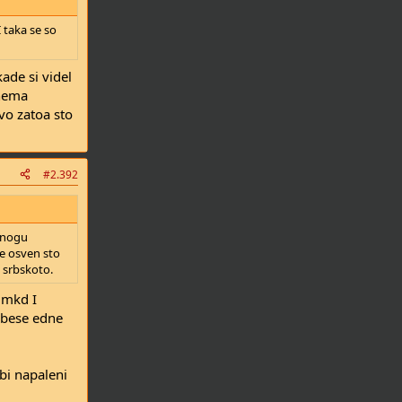
 taka se so
ade si videl
 nema
vo zatoa sto
#2.392
 mnogu
e osven sto
 srbskoto.
 mkd I
 bese edne
bi napaleni