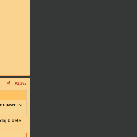
#2.393
te upaseni za
 daj bidete