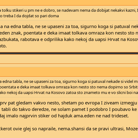
a tolku stikeri u pm ne e dobro, se nadevam nema da dobijat nekakvi kazni, I
o treba I da dojdat so pari doma
a na edna tabla, ne se upaseni za toa, sigurno koga si patuval nek
eden znak, poentata e deka imaat tolkava omraza kon nesto sto
 azbukata, rabotava e odprilika kako nekoj da uapsi Hrvat na Koso
oto.
a edna tabla, ne se upaseni za toa, sigurno koga si patuval nekade si videl
 poentata e deka imaat tolkava omraza kon nesto sto nema dopirno so Srbit
kako nekoj da uapsi Hrvat na Kosovo zatoa sto znameto mu e vo slicni boi na
 prv pat gledam vakvo nesto, shetam po evropa I ziveam izmegju
i tabli do takvo deredze, ne solam pamet I podobro I poubavo ke
daj imalo najprvin stiker od hajduk ama.eden ne nad trideset.
erot ovie glej so napraile, nema.shansi da se pravi ultrasi, Moze