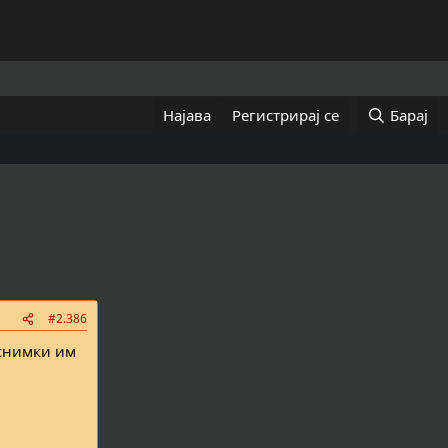
Најава
Регистрирај се
Барај
#2.386
 снимки им