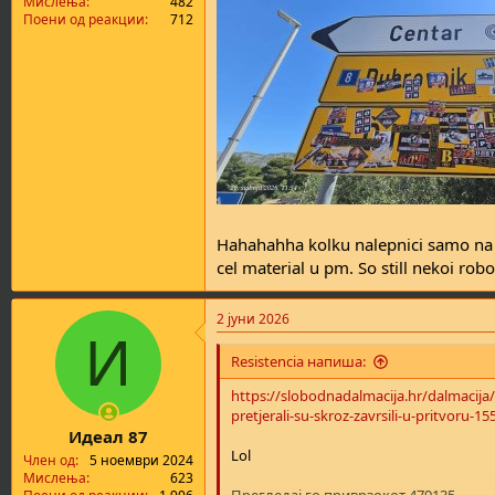
Мислења
482
Поени од реакции
712
Hahahahha kolku nalepnici samo na e
cel material u pm. So still nekoi robo
2 јуни 2026
И
Resistencia напиша:
https://slobodnadalmacija.hr/dalmacija/d
pretjerali-su-skroz-zavrsili-u-pritvoru-1
Идеал 87
Lol
Член од
5 ноември 2024
Мислења
623