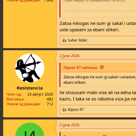
Прегледај го приврзокот 479135
Поени од реакции
1.906
Hahahahha kolku nalepnici samo na edna 
pm. So still nekoi roboti se pravat
Zatoa nikogas ne sum gi sakal i ustas
uste upaseni za ebani stikeri.
Saber Rider
R
e
a
2 јуни 2026
c
t
i
Идеал 87 напиша:
o
n
Zatoa nikogas ne sum gi sakal i ustasive,
s
ebani stikeri.
:
Resistencia
Se slozuvam malo vise ali na edna t
Член од
23 август 2020
kazni, I taka se so rabotna viza pa 
Мислења
482
Поени од реакции
712
Идеал 87
R
e
a
2 јуни 2026
c
t
i