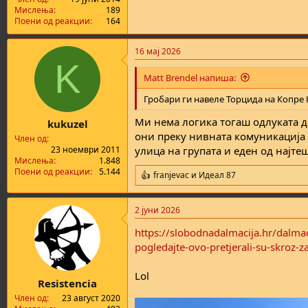
а
н
Мислења
189
т
у
Поени од реакции
164
а
в
а
16 мај 2026
њ
K
е
Matt Brendel напиша:
Гробари ги навеле Торцида на Копре 
Ми нема логика тогаш одлуката да
kukuzel
они преку нивната комуникација 
Член од
23 ноември 2011
улица на групата и еден од најте
Мислења
1.848
Поени од реакции
5.144
franjevac
и
Идеал 87
R
e
a
2 јуни 2026
c
t
https://slobodnadalmacija.hr/dalmaci
i
o
pogledajte-ovo-pretjerali-su-skroz-z
n
s
Lol
:
Resistencia
Член од
23 август 2020