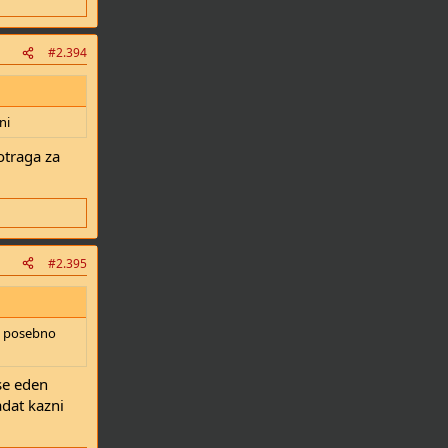
#2.394
ni
otraga za
#2.395
oj posebno
se eden
adat kazni