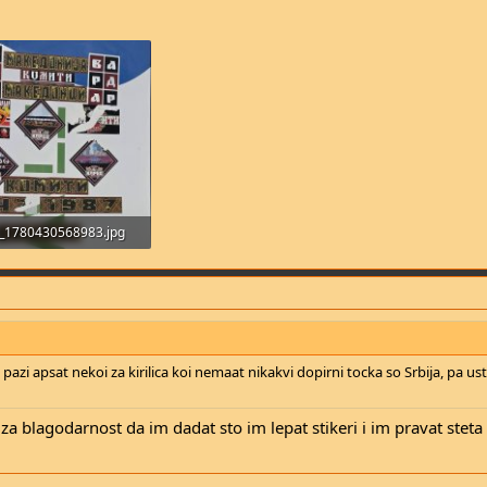
_1780430568983.jpg
B · Прегледи: 50
 pazi apsat nekoi za kirilica koi nemaat nikakvi dopirni tocka so Srbija, pa us
za blagodarnost da im dadat sto im lepat stikeri i im pravat steta