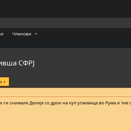
ви
Членови
бивша СФРЈ
а
и ги снимале Делије со дрон на куп утакмица во Рума и тие