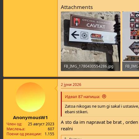
Attachments
FB_IMG_1780430554286.jpg
FB_IMG
455,3 KB · Прегледи: 51
189,9 K
2 јуни 2026
Идеал 87 напиша:
Zatoa nikogas ne sum gi sakal i ustasive,
ebani stikeri.
AnonymousW1
A sto da im napravat be brat , orden 
Член од
25 август 2023
realni
Мислења
607
Поени од реакции
1.155