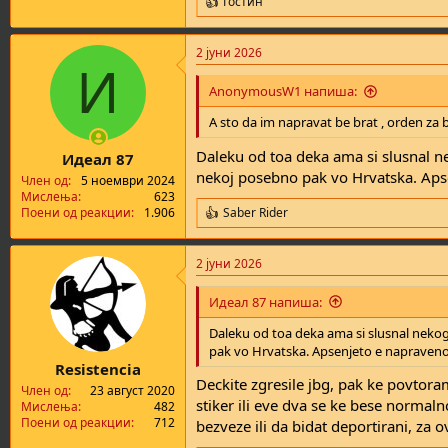
Гостин
R
e
a
2 јуни 2026
c
И
t
i
AnonymousW1 напиша:
o
n
A sto da im napravat be brat , orden za b
s
:
Daleku od toa deka ama si slusnal ne
Идеал 87
nekoj posebno pak vo Hrvatska. Apsen
Член од
5 ноември 2024
Мислења
623
Поени од реакции
1.906
Saber Rider
R
e
a
2 јуни 2026
c
t
i
Идеал 87 напиша:
o
n
Daleku od toa deka ama si slusnal nekog
s
pak vo Hrvatska. Apsenjeto e napraveno za
:
Resistencia
Deckite zgresile jbg, pak ke povtor
Член од
23 август 2020
stiker ili eve dva se ke bese normal
Мислења
482
Поени од реакции
712
bezveze ili da bidat deportirani, za ov