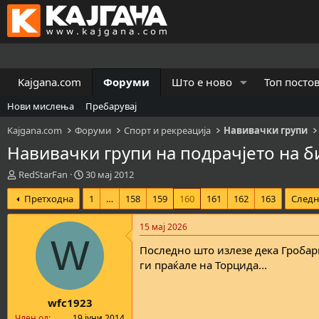
Kajgana.com
Форуми
Што е ново
Топ посто
Нови мислења
Пребарувај
Kajgana.com
Форуми
Спорт и рекреација
Навивачки групи
Навивачки групи на подрачјето на 
К
В
RedStarFan
30 мај 2012
р
р
Претходна
1
…
158
159
160
161
162
163
Следн
е
е
а
м
т
е
15 мај 2026
о
н
W
Последно што излезе дека Гробар
р
а
н
з
ги праќале на Торцида...
а
а
т
п
wfc1923
е
о
м
ч
Член од
19 јуни 2014