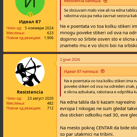
И
Resistencia напиша:
o
n
Se slozuvam malo vise ali na edna tablic
s
rabotna viza pa neka zavrsat sezona kak
:
Идеал 87
Ne e poentata vo toa kolku stikeri im
Член од
5 ноември 2024
mnogu poveke stikeri od ova na odr
Мислења
623
Поени од реакции
1.906
dopirno so Srbite osven sto e slicna
znameto mu e vo slicni boi na srbsk
2 јуни 2026
Идеал 87 напиша:
Ne e poentata vo toa kolku stikeri ima n
poveke stikeri od ova na odreden znak,
Resistencia
e slicna azbukata, rabotava e odprilika 
Член од
23 август 2020
Na edna tabla da ti kazam najrealno
Мислења
482
evropa I nikogas ne sum gledal takv
Поени од реакции
712
dva stickeri odkolku nad 30, eve gle
Na mesto pokraj CENTAR da bide stick
so par utakmici na tribini.