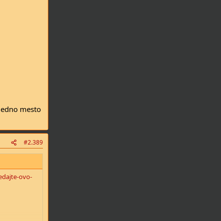
a edno mesto
#2.389
edajte-ovo-