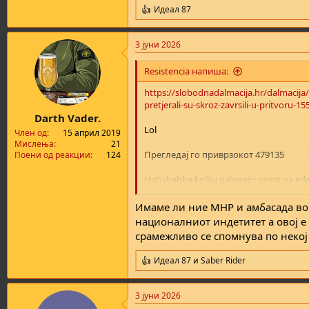
Идеал 87
R
e
a
3 јуни 2026
c
t
i
Resistencia напиша:
o
n
https://slobodnadalmacija.hr/dalmacija/d
s
pretjerali-su-skroz-zavrsili-u-pritvoru-1
:
Darth Vader.
Lol
Член од
15 април 2019
Мислења
21
Прегледај го приврзокот 479135
Поени од реакции
124
Hahahahha kolku nalepnici samo na edna 
pm. So still nekoi roboti se pravat
Имаме ли ние МНР и амбасада во Х
националниот индетитет а овој е 
срамежливо се спомнува по некој 
Идеал 87
и
Saber Rider
R
e
a
3 јуни 2026
c
t