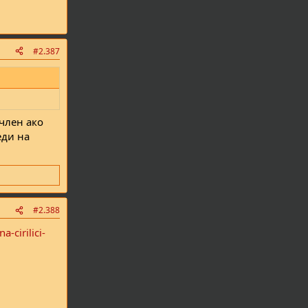
#2.387
 член ако
еди на
#2.388
-cirilici-