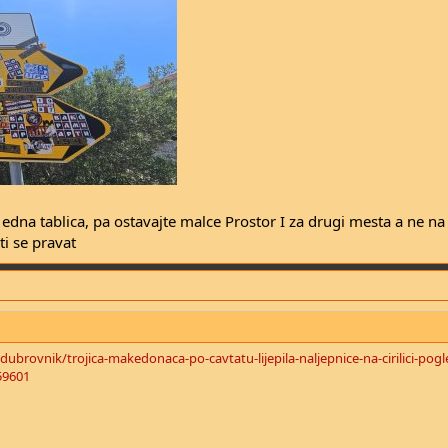
dna tablica, pa ostavajte malce Prostor I za drugi mesta a ne n
ti se pravat
ubrovnik/trojica-makedonaca-po-cavtatu-lijepila-naljepnice-na-cirilici-pogl
559601