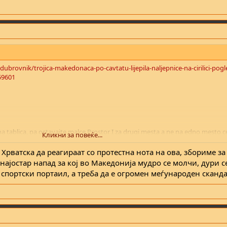
ubrovnik/trojica-makedonaca-po-cavtatu-lijepila-naljepnice-na-cirilici-pogl
559601
tablica, pa ostavajte malce Prostor I za drugi mesta a ne na edno mesto ce
Кликни за повеќе...
рватска да реагираат со протестна нота на ова, збориме за
најостар напад за кој во Македонија мудро се молчи, дури с
спортски портаил, а треба да е огромен меѓународен сканда