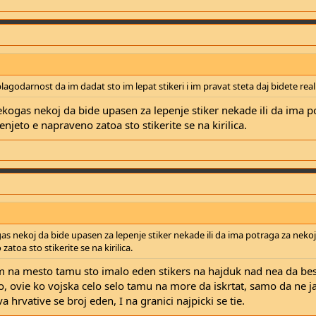
lagodarnost da im dadat sto im lepat stikeri i im pravat steta daj bidete real
kogas nekoj da bide upasen za lepenje stiker nekade ili da ima p
jeto e napraveno zatoa sto stikerite se na kirilica.
as nekoj da bide upasen za lepenje stiker nekade ili da ima potraga za nek
toa sto stikerite se na kirilica.
am na mesto tamu sto imalo eden stikers na hajduk nad nea da be
no, ovie ko vojska celo selo tamu na more da iskrtat, samo da ne j
a hrvative se broj eden, I na granici najpicki se tie.