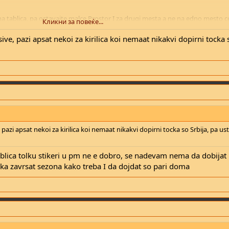
tablica, pa ostavajte malce Prostor I za drugi mesta a ne na edno mesto ce
Кликни за повеќе...
ive, pazi apsat nekoi za kirilica koi nemaat nikakvi dopirni tocka s
 pazi apsat nekoi za kirilica koi nemaat nikakvi dopirni tocka so Srbija, pa us
ablica tolku stikeri u pm ne e dobro, se nadevam nema da dobijat
neka zavrsat sezona kako treba I da dojdat so pari doma