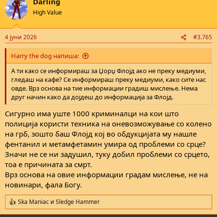
Darling
c
t
High Value
i
o
n
4 јуни 2026
#3.765
s
:
Harry the dog напиша:
А ти како се информираш за Џорџ Флојд ако не преку медиуми,
гледаш на кафе? Се информираш преку медиуми, како сите нас
овде. Врз основа на тие информации градиш мислење. Нема
друг начин како да дојдеш до информација за Флојд.
Сигурно има уште 1000 криминалци на кои што
полиција користи техника на оневозможување со колено
на грб, зошто баш Флојд кој во обдукцијата му нашле
фентанил и метамфетамин умира од проблеми со срце?
Значи не се ни задушил, туку добил проблеми со срцето,
тоа е причината за смрт.
Врз основа на овие информации градам мислење, не на
новинари, фала Богу.
Ska Maniac
и
Sledge Hammer
R
e