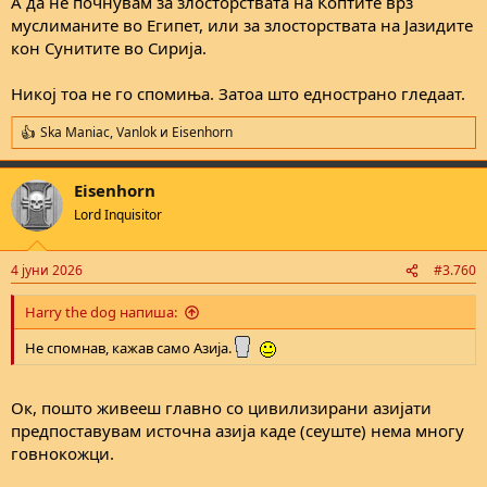
А да не почнувам за злосторствата на Коптите врз
муслиманите во Египет, или за злосторствата на Јазидите
кон Сунитите во Сирија.
Никој тоа не го спомиња. Затоа што еднострано гледаат.
Ska Maniac
,
Vanlok
и
Eisenhorn
R
e
a
Eisenhorn
c
t
Lord Inquisitor
i
o
n
4 јуни 2026
#3.760
s
:
Harry the dog напиша:
Не спомнав, кажав само Азија.
Ок, пошто живееш главно со цивилизирани азијати
предпоставувам источна азија каде (сеуште) нема многу
говнокожци.