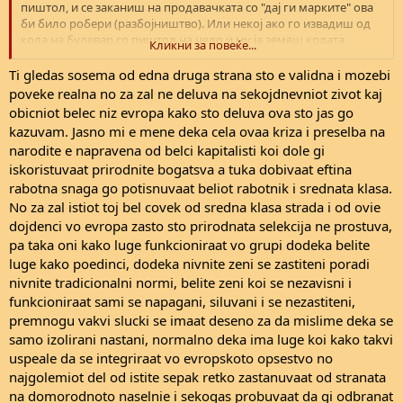
е
пиштол, и се заканиш на продавачката со "дај ги марките" ова
би било робери (разбојништво). Или некој ако го извадиш од
кола на булевар со пиштол на чело и му ја земеш колата.
Кликни за повеќе...
Насилниот елемент е тоа што ги прави овие дела потешки и
генерално казните се доста високи.
Ti gledas sosema od edna druga strana sto e validna i mozebi
poveke realna no za zal ne deluva na sekojdnevniot zivot kaj
Шоплифтинг - крадеш нешто од мала вредност, каде нема
obicniot belec niz evropa kako sto deluva ova sto jas go
голема бариера за кражба, најчесто во продавница. На пример,
kazuvam. Jasno mi e mene deka cela ovaa kriza i preselba na
во Тинекс ќе земеш пиво и ќе излезеш без да платиш.
narodite e napravena od belci kapitalisti koi dole gi
iskoristuvaat prirodnite bogatsva a tuka dobivaat eftina
Тефт - е кражба каде нема насилен елемент: провала во стан,
крадење на кола кога никој не гледа, провала во банка сред
rabotna snaga go potisnuvaat beliot rabotnik i srednata klasa.
ноќ, и тн. Шоплифтинг е специфичен тип на тефт од мала
No za zal istiot toj bel covek od sredna klasa strada i od ovie
вредност.
dojdenci vo evropa zasto sto prirodnata selekcija ne prostuva,
pa taka oni kako luge funkcioniraat vo grupi dodeka belite
luge kako poedinci, dodeka nivnite zeni se zastiteni poradi
Постојат вакви идиоти и нормално, треба да легнат затвор
nivnite tradicionalni normi, belite zeni koi se nezavisni i
долги години, али вакви ликови постојат и на екстремното
десно (каде белци убиваат малцинства, пред некој ден имаше
funkcioniraat sami se napagani, siluvani i se nezastiteni,
пукање од екстремен десничар во Сан Диего). По мене дали
premnogu vakvi slucki se imaat deseno za da mislime deka se
биле бели-црни-зимзелени е ирелевантно, секој што се
samo izolirani nastani, normalno deka ima luge koi kako takvi
огрешил или дава знаци дека оди во таа насока (политички-
uspeale da se integriraat vo evropskoto opsestvo no
верски фанатизам и радикализација со елемент на насилство)
najgolemiot del od istite sepak retko zastanuvaat od stranata
се тоа треба да се институционализира, и секој што почитува
na domorodnoto naselnie i sekogas probuvaat da gi odbranat
треба да добие почит (реципроцитет).