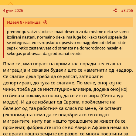
o
n
4 јуни 2026
#3.756
s
:
Идеал 87 напиша:
premnogu vakvi slucki se imaat deseno za da mislime deka se samo
izolirani nastani, normalno deka ima luge koi kako takvi uspeale da
se integriraat vo evropskoto opsestvo no najgolemiot del od istite
sepak retko zastanuvaat od stranata na domorodnoto naselnie i
sekogas probuvaat da gi odbranat svoite.
Прав си, има пораст на криминал поради нелегална
миграција и секакви будали што се наметнати од надвор.
Се слагам дека треба да се уапсат, затворат и
депортираат, до тука се слагаме. По мене, оној кој не
чини, треба да се институционализира, додека оној кој
го бива и покажува почит, да се интегрира (Сингапур
модел). И да се избацат од Европа, проблемите на
белецот од таа работничка класа по мене, ќе останат
(економијата нема да се подобри ако си отидат
мигрантите, ниту пак нешто трошоците за живот ќе се
променат, фабриките што се во Азија и Африка нема да
се вратат пошто земјите во развој се многу поевтини за