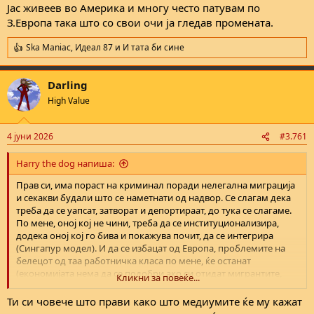
Јас живеев во Америка и многу често патувам по
З.Европа така што со свои очи ја гледав промената.
Ska Maniac
,
Идеал 87
и
И тата би сине
R
e
a
Darling
c
t
High Value
i
o
n
4 јуни 2026
#3.761
s
:
Harry the dog напиша:
Прав си, има пораст на криминал поради нелегална миграција
и секакви будали што се наметнати од надвор. Се слагам дека
треба да се уапсат, затворат и депортираат, до тука се слагаме.
По мене, оној кој не чини, треба да се институционализира,
додека оној кој го бива и покажува почит, да се интегрира
(Сингапур модел). И да се избацат од Европа, проблемите на
белецот од таа работничка класа по мене, ќе останат
(економијата нема да се подобри ако си отидат мигрантите,
Кликни за повеќе...
ниту пак нешто трошоците за живот ќе се променат, фабриките
што се во Азија и Африка нема да се вратат пошто земјите во
Ти си човече што прави како што медиумите ќе му кажат
развој се многу поевтини за бизнисот - ова е изворот на