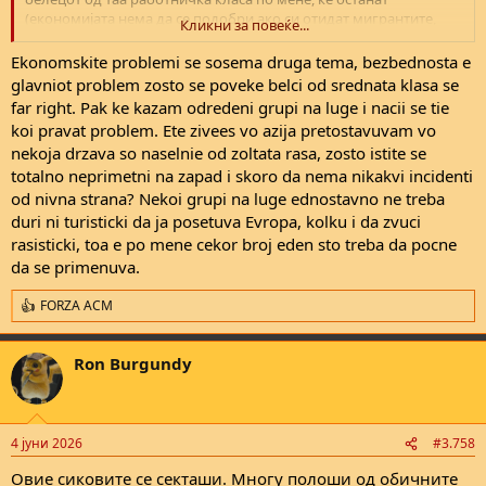
(економијата нема да се подобри ако си отидат мигрантите,
Кликни за повеќе...
ниту пак нешто трошоците за живот ќе се променат, фабриките
што се во Азија и Африка нема да се вратат пошто земјите во
Ekonomskite problemi se sosema druga tema, bezbednosta e
развој се многу поевтини за бизнисот - ова е изворот на
glavniot problem zosto se poveke belci od srednata klasa se
страдањето на Европа). Има проблем со миграција, али не е
far right. Pak ke kazam odredeni grupi na luge i nacii se tie
причината зошто средната класа во Европа (и други делови од
koi pravat problem. Ete zivees vo azija pretostavuvam vo
западот) стагнира и иде надоле (зошто има толкав песимизам).
nekoja drzava so naselnie od zoltata rasa, zosto istite se
totalno neprimetni na zapad i skoro da nema nikakvi incidenti
Не е точно маче, умрен е поради убиство, фентанил е лажњак
od nivna strana? Nekoi grupi na luge ednostavno ne treba
муабет, извештајот убаво си кажува што е причина за смрт -
duri ni turisticki da ja posetuva Evropa, kolku i da zvuci
убиство:
https://apnews.com/article/fact-check-george-floyd-
rasisticki, toa e po mene cekor broj eden sto treba da pocne
autopsy-new-892530421961
da se primenuva.
FORZA ACM
Да, под екваторот има поголема доверба од над екваторот.
R
e
Еделман (фирма од Англија) го истражува ова како тематика со
a
децении и ако го гледаш глобалното рангирање на доверба за
Ron Burgundy
c
2026та, најголем дел од општествата каде довербата е висока
t
(во соседите, државата, бизнисот, и тн) е во земјите во развој
i
(голем дел се од глобалниот југ). Ако сакаш да го видиш
o
извештајот, можеш да кликнеш на линков подоле. Главниот
n
4 јуни 2026
#3.758
заклучок е дека на запад довербата паѓа драстично од година
s
во година, додека на југот од екваторот расте:
:
Овие сиковите се секташи. Многу полоши од обичните