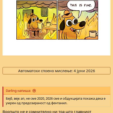
Автоматски споено мислење:
4 јуни 2026
Darling напиша:
Бејб, вејк ап, не сме 2020, 2026 сме и обдукцијата покажа дека е
умрен од предозираност од фентанил.
Воопшто не е сомнително ни тоа што главниот