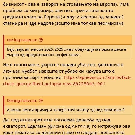
бизнисот - ова е изворот на страдањето на Европа). Има
проблем со миграција, али не е причината зошто
средната класа во Европа (и други делови од западот)
стагнира и иде надоле (зошто има толкав песимизам).
Darling напиша:
Бејб, вејк ап, не сме 2020, 2026 сме и обдукцијата покажа дека е
умрен од предозираност од фентанил.
Не е точно маче, умрен е поради убиство, фентанил е
лажњак муабет, извештајот убаво си кажува што е
причина за смрт - убиство:
https://apnews.com/article/fact-
check-george-floyd-autopsy-new-892530421961
Darling напиша:
А имаш некои примери за high trust society од под екваторот?
Да, под екваторот има поголема доверба од над
екваторот. Еделман (фирма од Англија) го истражува ова
како тематика со децении и ако го гледаш глобалното