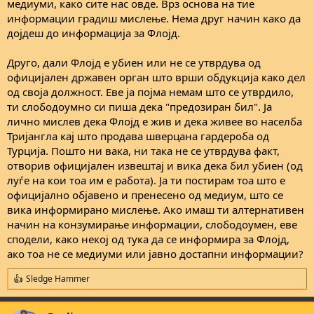
медиуми, како сите нас овде. Врз основа на тие
информации градиш мислење. Нема друг начин како да
дојдеш до информација за Флојд.
Друго, дали Флојд е убиен или не се утврдува од
официјален државен орган што врши обдукција како дел
од своја должност. Еве ја појма немам што се утврдило,
ти слободоумно си пиша дека "предозиран бил". Ја
лично мислев дека Флојд е жив и дека живее во населба
Тријангла кај што продава шверцана гардероба од
Турција. Пошто ни вака, ни така не се утврдува факт,
отворив официјален извештај и вика дека бил убиен (од
луѓе на кои тоа им е работа). Ја ти постирам тоа што е
официјално објавено и пренесено од медиум, што се
вика информирано мислење. Ако имаш ти алтернативен
начин на конзумирање информации, слободоумен, еве
сподели, како некој од тука да се информира за Флојд,
ако тоа не се медиуми или јавно достапни информации?
Sledge Hammer
R
e
a