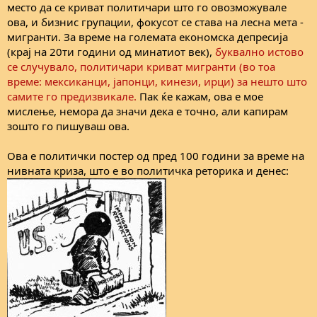
место да се криват политичари што го овозможувале
ова, и бизнис групации, фокусот се става на лесна мета -
мигранти. За време на големата економска депресија
(крај на 20ти години од минатиот век),
буквално истово
се случувало, политичари криват мигранти (во тоа
време: мексиканци, јапонци, кинези, ирци) за нешто што
самите го предизвикале.
Пак ќе кажам, ова е мое
мислење, немора да значи дека е точно, али капирам
зошто го пишуваш ова.
Ова е политички постер од пред 100 години за време на
нивната криза, што е во политичка реторика и денес: