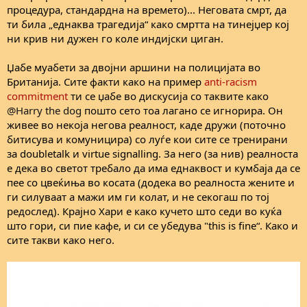
процедура, стандардна на времето)... Неговата смрт, да
ти била „еднаква трагедија“ како смртта на тинејџер кој
ни крив ни дужен го коле индијски циган.
Џабе муабети за двојни аршини на полицијата во
Британија. Сите факти како на пример
anti-racism
commitment
ти се џабе во дискусија со таквите како
@Harry the dog
пошто сето тоа лагано се игнорира. Он
живее во некоја негова реалност, каде дружи (поточно
битисува и комуницира) со луѓе кои сите се тренирани
за doubletalk и virtue signalling. За него (за нив) реалноста
е дека во светот требало да има еднаквост и кумбаја да се
пее со цвеќиња во косата (додека во реалноста жените и
ги силуваат а мажи им ги колат, и не секогаш по тој
редослед). Крајно Хари е како кучето што седи во куќа
што гори, си пие кафе, и си се убедува "this is fine“. Како и
сите такви како него.