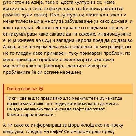
Југоисточна Азија, така е. Доста културни се, нема
криминал, и сите се фокусираат на бизнис/работа (се
работат луди саати). Има култура на почит кон закон и
нема толеранција многу за забушавање (и како држава, и
како култура). Истово однесување го гледам и кај други
етникуми/раси како сакаме да ги кажеме, индивидуално
е. И ја живеев во САД и западна Европа пред да дојдам во
Азија, и не негирам дека има проблеми со миграција, но
не го гледам како примарен, туку примарен проблем, по
мене примарен проблем е економија (и ако нема
мигранти како во Јапонија, главниот извор на
проблемите ќе си остане нерешен).
Darling напиша:
Ти си човече што прави како што медиумите ќе му кажат да
прави и мисли како што медиумите ќе му кажат да мисли.
Ни една независно твоја мисла во твојот цел живот.
Клечи за црните животи.
А ти како се информираш за Џорџ Флојд ако не преку
медиуми, гледаш на кафе? Се информираш преку