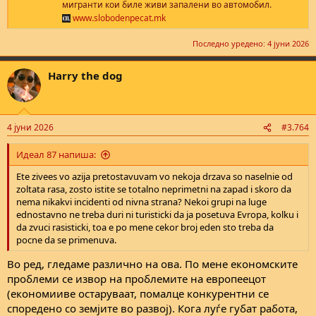
мигранти кои биле живи запалени во автомобил.
www.slobodenpecat.mk
Последно уредено:
4 јуни 2026
Harry the dog
4 јуни 2026
#3.764
Идеал 87 напиша:
Ete zivees vo azija pretostavuvam vo nekoja drzava so naselnie od
zoltata rasa, zosto istite se totalno neprimetni na zapad i skoro da
nema nikakvi incidenti od nivna strana? Nekoi grupi na luge
ednostavno ne treba duri ni turisticki da ja posetuva Evropa, kolku i
da zvuci rasisticki, toa e po mene cekor broj eden sto treba da
pocne da se primenuva.
Во ред, гледаме различно на ова. По мене економските
проблеми се извор на проблемите на европеецот
(економииве остаруваат, помалце конкурентни се
споредено со земјите во развој). Кога луѓе губат работа,