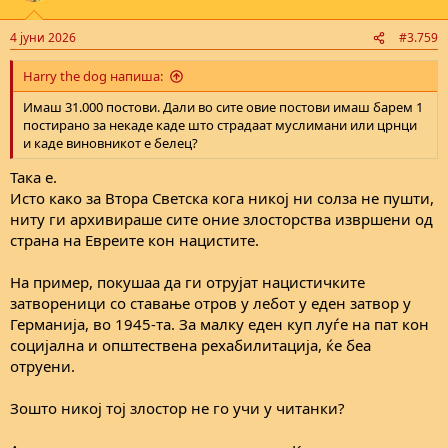
o
n
4 јуни 2026
#3.759
s
:
Harry the dog напиша:
Имаш 31.000 постови. Дали во сите овие постови имаш барем 1
постирано за некаде каде што страдаат муслимани или црнци
и каде виновникот е белец?
Така е.
Исто како за Втора Светска кога никој ни солза не пушти,
ниту ги архивираше сите оние злосторства извршени од
страна на Евреите кон нацистите.
На пример, покушаа да ги отрујат нацистичките
затвореници со ставање отров у лебот у еден затвор у
Германија, во 1945-та. За малку еден куп луѓе на пат кон
социјална и општествена рехабилитација, ќе беа
отруени.
Зошто никој тој злостор не го учи у читанки?