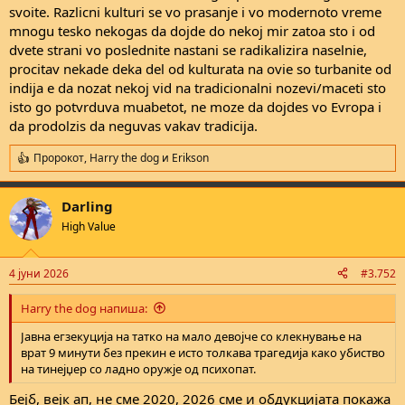
svoite. Razlicni kulturi se vo prasanje i vo modernoto vreme
Околу тоа дека белците се криви, изворот на сето ова е
mnogu tesko nekogas da dojde do nekoj mir zatoa sto i od
последица од западни политики во земји во развој пред
dvete strani vo poslednite nastani se radikalizira naselnie,
100тина години, на нашки кажано: колонијализам (кој постои
procitav nekade deka del od kulturata na ovie so turbanite od
во мека форма до ден денес). На кратко, Европа си ја дели
indija e da nozat nekoj vid na tradicionalni nozevi/maceti sto
Африка меѓу себе, европските сили убиваат масовно локална
isto go potvrduva muabetot, ne moze da dojdes vo Evropa i
популација, ги поробуваат, и ги држат под контрола со
генерации. Белгија под Леополд има убиено 10 милиони
da prodolzis da neguvas vakav tradicija.
црнци, ги има осакатувано, линчувано, жени, деца, старци,
има
ставано деца во кафез во зоолошки меѓу животни
практика
Пророкот
,
Harry the dog
и
Erikson
R
што постоела до 60ти во Брисел. Цела Европа има темна
e
историја со колонијализам и аргументот е дека Европа се
a
развива историски ради колонизација (така прави пари) а до
Darling
c
ден денес некои колонијални лидери се слават на запад и се
t
High Value
i
негира страдањето што го предизвикале. Ова не мислам дека е
o
причината за убиствата погоре, али објаснува зошто земјите во
n
развој се фрустрирани со Европа и малцинствата се чувствуваат
4 јуни 2026
#3.752
s
фрустрирано.
:
Harry the dog напиша:
За крај, никој до сега од Пакистан или Индија, Блиски Исток,
Југоисточна Азија или Африка не ми негира постоење како
Јавна егзекуција на татко на мало девојче со клекнување на
македонец, како нација. За мене, таа негација за жал доаѓа од
врат 9 минути без прекин е исто толкава трагедија како убиство
Европа, континентот од каде што доаѓам. Црнец не ми негира
на тинејџер со ладно оружје од психопат.
постоење, него тоа доаѓа од луѓе што се декларираат себе како
Бејб, вејк ап, не сме 2020, 2026 сме и обдукцијата покажа
цивилизирани со кои делиме континент. Така да моите