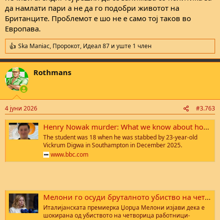
да намлати пари а не да го подобри животот на
воздух, посети некој концерт, јави и се на класната, честитај и
закаснет осми март, јави му се на дилерот и посакај му убав ден,
Британците. Проблемот е шо не е само тој таков во
што се преоптеретуваш нервно со глупости не си ми јасен.
Европава.
Ska Maniac
,
Пророкот
,
Идеал 87
и уште 1 член
R
e
a
Rothmans
c
t
i
o
n
4 јуни 2026
#3.763
s
:
Henry Nowak murder: What we know about how the events unfolded
The student was 18 when he was stabbed by 23-year-old
Vickrum Digwa in Southampton in December 2025.
www.bbc.com
Мелони го осуди бруталното убиство на четворица мигранти запалени живи во кола во Италија - Слободен печат
Италијанската премиерка Џорџа Мелони изјави дека е
шокирана од убиството на четворица работници-