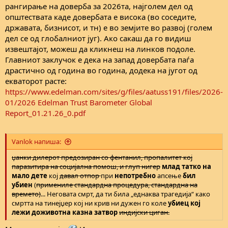
рангирање на доверба за 2026та, најголем дел од
општествата каде довербата е висока (во соседите,
државата, бизнисот, и тн) е во земјите во развој (голем
дел се од глобалниот југ). Ако сакаш да го видиш
извештајот, можеш да кликнеш на линков подоле.
Главниот заклучок е дека на запад довербата паѓа
драстично од година во година, додека на југот од
екваторот расте:
https://www.edelman.com/sites/g/files/aatuss191/files/2026-
01/2026 Edelman Trust Barometer Global
Report_01.21.26_0.pdf
Vanlok напиша:
џанки дилерот предозиран со фентанил, пропалитет кој
паразитира на социјална помош, и глуп нигер
млад
татко на
мало дете
кој
давал отпор
при
непотребно
апсење
бил
убиен
(
примениле стандардна процедура, стандардна на
времето)
... Неговата смрт, да ти била „еднаква трагедија“ како
смртта на тинејџер кој ни крив ни дужен го коле
убиец кој
лежи доживотна казна затвор
индијски циган.