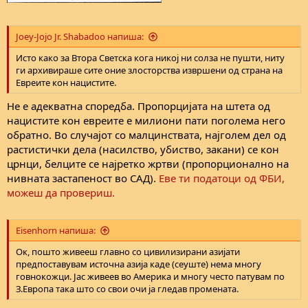
Joey-Jojo Jr. Shabadoo напиша:
Исто како за Втора Светска кога никој ни солза не пушти, ниту
ги архивираше сите оние злосторства извршени од страна на
Евреите кон нацистите.
Не е адекватна споредба. Пропорцијата на штета од
нацистите кон евреите е милиони пати поголема него
обратно. Во случајот со малцинствата, најголем дел од
растистички дела (насилство, убиство, закани) се кон
црнци, белците се најретко жртви (пропорционално на
нивната застапеност во САД).
Еве ти податоци од ФБИ,
можеш да провериш.
Eisenhorn напиша:
Ок, пошто живееш главно со цивилизирани азијати
предпоставувам источна азија каде (сеуште) нема многу
говнокожци. Јас живеев во Америка и многу често патувам по
З.Европа така што со свои очи ја гледав промената.