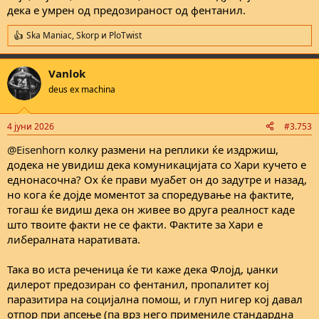
симпатии се повеќе за оние кои покажуваат почит кон нас како
дека е умрен од предозираност од фентанил.
нација без разлика од каде се, без разлика на боја на кожа, и од
каде доаѓаат, ради тоа и многу многу не ми сметаат како појава
Ska Maniac
,
Skorp
и
PloTwist
R
луѓе од земји во развој, ниту пак величам некој пошто е блед и
e
го сметам за супериорен само затоа што е белец. Дали некој е
a
добар човек или не, е индивидуална работа.
Vanlok
c
t
deus ex machina
i
o
n
4 јуни 2026
#3.753
s
:
@Eisenhorn
колку размени на реплики ќе издржиш,
додека не увидиш дека комуникацијата со Хари кучето е
еднонасочна? Ох ќе прави муабет он до задутре и назад,
но кога ќе дојде моментот за споредување на фактите,
тогаш ќе видиш дека он живее во друга реалност каде
што твоите факти не се факти. Фактите за Хари е
либералната наративата.
Така во иста реченица ќе ти каже дека Флојд, џанки
дилерот предозиран со фентанил, пропалитет кој
паразитира на социјална помош, и глуп нигер кој давал
отпор при апсење (па врз него примениле стандардна