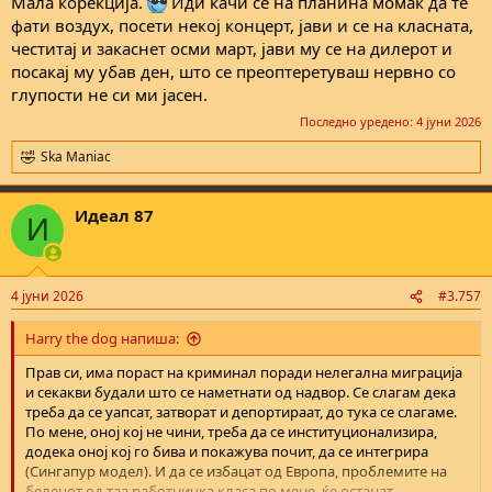
Мала корекција.
Иди качи се на планина момак да те
фати воздух, посети некој концерт, јави и се на класната,
честитај и закаснет осми март, јави му се на дилерот и
посакај му убав ден, што се преоптеретуваш нервно со
глупости не си ми јасен.
Последно уредено:
4 јуни 2026
Ska Maniac
R
e
a
Идеал 87
c
И
t
i
o
n
4 јуни 2026
#3.757
s
:
Harry the dog напиша:
Прав си, има пораст на криминал поради нелегална миграција
и секакви будали што се наметнати од надвор. Се слагам дека
треба да се уапсат, затворат и депортираат, до тука се слагаме.
По мене, оној кој не чини, треба да се институционализира,
додека оној кој го бива и покажува почит, да се интегрира
(Сингапур модел). И да се избацат од Европа, проблемите на
белецот од таа работничка класа по мене, ќе останат