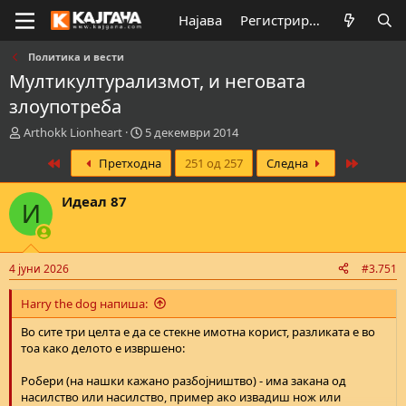
Најава
Регистрирај се
Политика и вести
Мултикултурализмот, и неговата
злоупотреба
К
В
Arthokk Lionheart
5 декември 2014
р
р
First
Last
Претходна
251 од 257
Следна
е
е
а
м
т
е
Идеал 87
И
о
н
р
а
н
з
а
а
4 јуни 2026
#3.751
т
п
е
о
Harry the dog напиша:
м
ч
а
н
Во сите три целта е да се стекне имотна корист, разликата е во
т
у
тоа како делото е извршено:
а
в
а
Робери (на нашки кажано разбојништво) - има закана од
њ
насилство или насилство, пример ако извадиш нож или