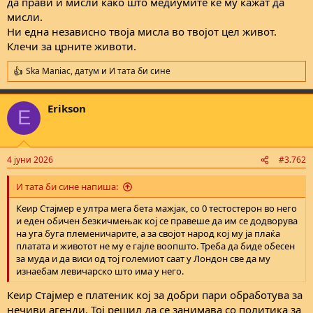
да прави и мисли како што медиумите ќе му кажат да
страдањето на Европа). Има проблем со миграција, али не е
мисли.
причината зошто средната класа во Европа (и други делови од
Ни една независно твоја мисла во твојот цел живот.
западот) стагнира и иде надоле (зошто има толкав песимизам).
Клечи за црните животи.
Ska Maniac
,
датум
и
И тата би сине
Не е точно маче, умрен е поради убиство, фентанил е лажњак
R
муабет, извештајот убаво си кажува што е причина за смрт -
e
a
убиство:
https://apnews.com/article/fact-check-george-floyd-
Erikson
c
autopsy-new-892530421961
E
t
i
o
Да, под екваторот има поголема доверба од над екваторот.
n
4 јуни 2026
#3.762
Еделман (фирма од Англија) го истражува ова како тематика со
s
децении и ако го гледаш глобалното рангирање на доверба за
:
2026та, најголем дел од општествата каде довербата е висока
И тата би сине напиша:
(во соседите, државата, бизнисот, и тн) е во земјите во развој
Кеир Стајмер е ултра мега бета мажјак, со 0 тестостерон во него
(голем дел се од глобалниот југ). Ако сакаш да го видиш
и еден обичен безкичмењак кој се правеше да им се додворува
извештајот, можеш да кликнеш на линков подоле. Главниот
на уга буга племеничарите, а за својот народ кој му ја плаќа
заклучок е дека на запад довербата паѓа драстично од година
платата и животот не му е гајле воопшто. Треба да биде обесен
во година, додека на југот од екваторот расте:
за муда и да виси од тој големиот саат у Лондон све да му
https://www.edelman.com/sites/g/files/aatuss191/files/2026-
изнаебам левичарско што има у него.
01/2026 Edelman Trust Barometer Global Report_01.21.26_0.pdf
Кеир Стајмер е платеник кој за добри пари обработува за
нечиви агенди. Тој решил да се занимава со политика за
Мала корекција.
Иди качи се на планина момак да те фати