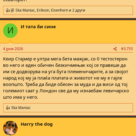
Ska Maniac
,
Erikson
,
Eisenhorn
и 2 други
R
e
a
И тата би сине
c
И
t
i
o
n
4 јуни 2026
#3.755
s
:
Кеир Стајмер е ултра мега бета мажјак, со 0 тестостерон
во него и еден обичен безкичмењак кој се правеше да
им се додворува на уга буга племеничарите, а за својот
народ кој му ја плаќа платата и животот не му е гајле
воопшто. Треба да биде обесен за муда и да виси од тој
големиот саат у Лондон све да му изнаебам левичарско
што има у него.
Ska Maniac
R
e
a
Harry the dog
c
t
i