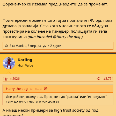
форензичар се изземал пред „наодите“ да се променат.
Поинтересен момент е што тој за пропалитет Флојд, пола
држава ја запалија. Сега кога мнозинството се обидува
протестира на колење на тинејџер, полицијата ги тепа
како кучиња
(pun intended
@Harry the dog
).
Ska Maniac
,
Skorp
,
датум
и 2 други
R
e
a
Darling
c
t
High Value
i
o
n
4 јуни 2026
#3.754
s
:
Harry the dog напиша:
Две работи, околу ова. Прво, не е до "расата" или "етникумот",
туку до типот на луѓе кои доаѓаат.
А имаш некои примери за high trust society од под
екваторот?