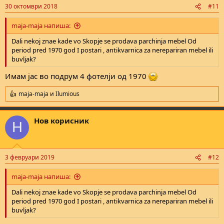
n
30 октомври 2018
#11
s
:
maja-maja напиша:
Dali nekoj znae kade vo Skopje se prodava parchinja mebel Od
period pred 1970 god I postari , antikvarnica za nerepariran mebel ili
buvljak?
Имам јас во подрум 4 фотелји од 1970
maja-maja
и
Ilumious
R
e
a
Нов корисник
c
Н
t
i
o
n
3 февруари 2019
#12
s
:
maja-maja напиша:
Dali nekoj znae kade vo Skopje se prodava parchinja mebel Od
period pred 1970 god I postari , antikvarnica za nerepariran mebel ili
buvljak?