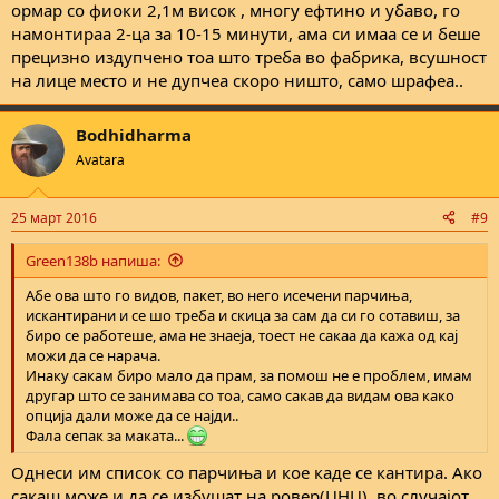
ормар со фиоки 2,1м висок , многу ефтино и убаво, го
намонтираа 2-ца за 10-15 минути, ама си имаа се и беше
прецизно издупчено тоа што треба во фабрика, всушност
на лице место и не дупчеа скоро ништо, само шрафеа..
Bodhidharma
Avatara
25 март 2016
#9
Green138b напиша:
Абе ова што го видов, пакет, во него исечени парчиња,
искантирани и се шо треба и скица за сам да си го сотавиш, за
биро се работеше, ама не знаеја, тоест не сакаа да кажа од кај
можи да се нарача.
Инаку сакам биро мало да прам, за помош не е проблем, имам
другар што се занимава со тоа, само сакав да видам ова како
опција дали може да се најди..
Фала сепак за маката...
Однеси им список со парчиња и кое каде се кантира. Ако
сакаш може и да се избушат на ровер(ЦНЦ), во случајот