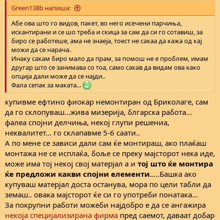
Green138b напиша:
Абе ова што го видов, пакет, во него исечени парчиња,
искантирани и се шо треба и скица за сам да си го сотавиш, за
биро се работеше, ама не знаеја, тоест не сакаа да кажа од кај
можи да се нарача.
Инаку сакам биро мало да прам, за помош не е проблем, имам
другар што се занимава со тоа, само сакав да видам ова како
опција дали може да се најди..
Фала сепак за маката...
купивме ефтино фиокар немонтиран од Бриколаге, сам
да го склопуваш...жива мизерија, блгарска работа...
фалеа спојни делчиња, некој глупи решениа,
неквалитет... го склапавме 5-6 саати..
А по мене се зависи дали сам ќе монтираш, ако плаќаш
монтажа не се исплаќа, боље се преку мајсторот нека иде,
може има тој некој свој матерјал а и
тој што ќе монтира
ќе предложи какви спојни елементи.
....Башка ако
купуваш матерјал доста останува, мора по цели табли да
земаш.. овака мајсторот ќе си го употреби понатака...
За покрупни работи можеби најдобро е да се ангажира
некоја специјализирана фирма
пред саемот, даваат добар