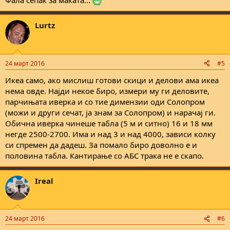
Фала сепак за маката...
Lurtz
24 март 2016
#5
Икеа само, ако мислиш готови скици и делови ама икеа
нема овде. Најди некое биро, измери му ги деловите,
парчињата иверка и со тие димензии оди Солопром
(можи и други сечат, ја знам за Солопром) и нарачај ги.
Обична иверка чинеше табла (5 м и ситно) 16 и 18 мм
негде 2500-2700. Има и над 3 и над 4000, зависи колку
си спремен да дадеш. За помало биро доволно е и
половина табла. Кантирање со АБС трака не е скапо.
Ireal
24 март 2016
#6