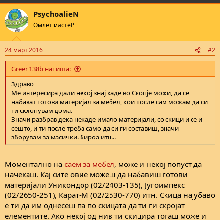
PsychoalieN
Омлет мастеР
24 март 2016
#2
Green138b напиша:
Здраво
Ме интересира дали некој знај каде во Скопје можи, да се
набават готови материјал за мебел, кои после сам можам да си
ги склопувам дома.
Значи разбрав дека некаде имало материјали, со скици и се и
сешто, и ти после треба само да си ги составиш, значи
зборувам за масички. бироа итн...
Моментално на
саем за мебел
, може и некој попуст да
начекаш. Кај сите овие можеш да набавиш готови
материјали Уникондор (02/2403-135), Југоимпекс
(02/2650-251), Карат-М (02/2530-770) итн. Скица најубаво
е ти да им однесеш па по скицата да ти ги скројат
елементите. Ако некој од нив ти скицира тогаш може и