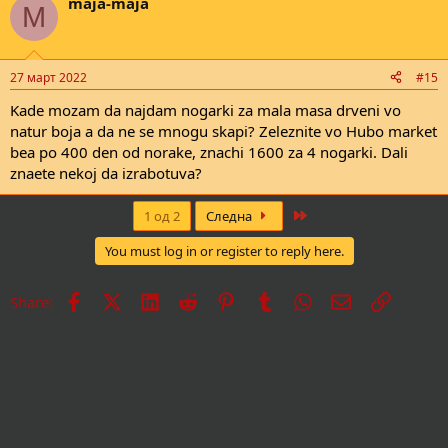
maja-maja
M
27 март 2022
#15
Kade mozam da najdam nogarki za mala masa drveni vo
natur boja a da ne se mnogu skapi? Zeleznite vo Hubo market
bea po 400 den od norake, znachi 1600 za 4 nogarki. Dali
znaete nekoj da izrabotuva?
Last
1 од 2
Следна
You must log in or register to reply here.
Facebook
X
LinkedIn
Reddit
Pinterest
Tumblr
WhatsApp
Е-пошта
Врска
Share: