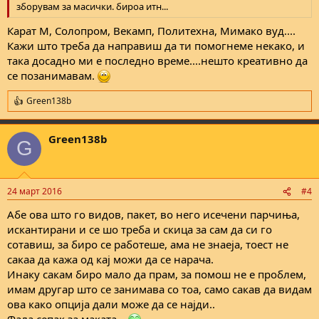
зборувам за масички. бироа итн...
Карат М, Солопром, Векамп, Политехна, Мимако вуд....
Кажи што треба да направиш да ти помогнеме некако, и
така досадно ми е последно време....нешто креативно да
се позанимавам.
Green138b
R
e
a
Green138b
c
G
t
i
o
n
24 март 2016
#4
s
:
Абе ова што го видов, пакет, во него исечени парчиња,
искантирани и се шо треба и скица за сам да си го
сотавиш, за биро се работеше, ама не знаеја, тоест не
сакаа да кажа од кај можи да се нарача.
Инаку сакам биро мало да прам, за помош не е проблем,
имам другар што се занимава со тоа, само сакав да видам
ова како опција дали може да се најди..