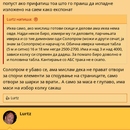
попуст ако прифатиш тоа што го праиш да испадне
изложено на саем како експонат
Lurtz напиша:
Икеа само, ако мислиш готови скици и делови ама икеа нема
овде. Најди некое биро, измери му ги деловите, парчињата
иверка и со тие димензии оди Солопром (можи и други сечат, ја
знам за Солопром) и нарачај ги. Обична иверка чинеше табла
(5 м и ситно) 16 и 18 мм негде 2500-2700. Има и над 3 и над 4000,
зависи колку си спремен да дадеш. За помало биро доволно е
и половина табла. Кантирање со АБС трака не е скапо.
Солопром е убаво се, ама мислам дека не прават отвори
за спојни елементи за спојување на страниците, само
отвори за шарки за врати.. А само за маса е глупаво, има
маси на избор колку сакаш
Lurtz
R
e
a
Lurtz
c
t
i
o