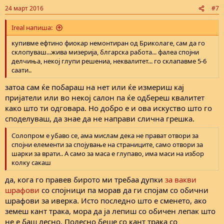
n
24 март 2016
#7
s
:
Ireal напиша:
купивме ефтино фиокар немонтиран од Бриколаге, сам да го
склопуваш...жива мизерија, блгарска работа... фалеа спојни
делчиња, некој глупи решениа, неквалитет... го склапавме 5-6
саати..
затоа сам ќе побараш на нет или ќе измериш кај
пријатели или во некој салон па ќе одбереш квалитет
како што ти одговара. Но добро е и ова искуство што го
споделуваш, да знае да не направи слична грешка.
Солопром е убаво се, ама мислам дека не прават отвори за
спојни елементи за спојување на страниците, само отвори за
шарки за врати.. А само за маса е глупаво, има маси на избор
колку сакаш
да, кога го правев бирото ми требаа дупки
за вакви
шрафови
со спојници па морав да ги спојам со обични
шрафови за иверка. Исто последно што е сменето, ако
земеш кант трака, мора да ја лепиш со обичен лепак што
не е баш лесно. Полесно беше со кант трака со