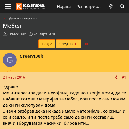
Најава
Регистрирај се
Дом и семејство
Мебел
К
В
Green138b
24 март 2016
р
р
Last
1 од 2
Следна
е
е
а
м
т
е
Green138b
G
о
н
р
а
н
з
а
а
24 март 2016
#1
т
п
е
о
Здраво
м
ч
Ме интересира дали некој знај каде во Скопје можи, да се
а
н
набават готови материјал за мебел, кои после сам можам
т
у
да си ги склопувам дома.
а
в
Значи разбрав дека некаде имало материјали, со скици и
а
се и сешто, и ти после треба само да си ги составиш,
њ
е
значи зборувам за масички. бироа итн...