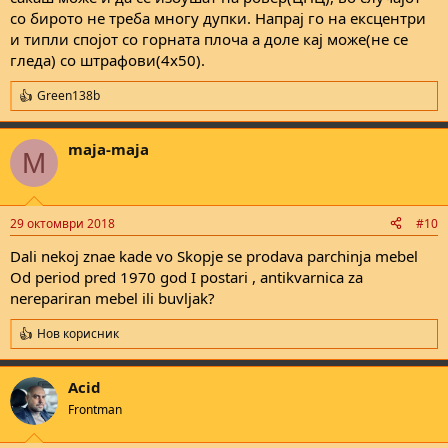
со бирото не треба многу дупки. Напрај го на ексцентри
и типли спојот со горната плоча а доле кај може(не се
гледа) со штрафови(4x50).
Green138b
R
e
a
maja-maja
c
M
t
i
o
n
29 октомври 2018
#10
s
:
Dali nekoj znae kade vo Skopje se prodava parchinja mebel
Od period pred 1970 god I postari , antikvarnica za
nerepariran mebel ili buvljak?
Нов корисник
R
e
a
Acid
c
t
Frontman
i
o