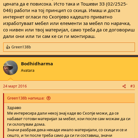
цената да е повисока. Исто така и Тошеви ЗЗ (02/2525-
046) работи на тој принцип со скица. Имаш и доста
интернет огласи по Скопјево кадешто приватно
изработуваат мебел или елементи за мебел по нарачка,
со нивен или твој материјал, само треба да се договориш
дали они или ти сам ке си ги монтираш.
Green138b
R
e
a
Bodhidharma
c
t
Avatara
i
o
n
24 март 2016
#3
s
:
Green138b напиша:
Здраво
Ме интересира дали некој знај каде во Скопје можи, да се
набават готови материјал за мебел, кои после сам можам да си
ги склопувам дома.
Значи разбрав дека некаде имало материјали, со скици и се и
сешто, и ти после треба само да си ги составиш, значи