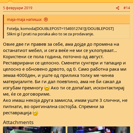
5 февруари 2019
#14
maja-maja напиша:
Fotelja, komoda[DOUBLEPOST=1549312741][/DOUBLEPOST]
Slikni gi I prati na poraka ako to se za prodavanje.
Овие две ги правев за себе, ама дојде до промена на
останатиот мебел, и сега веќе не ми се уклопуваат...
Користени се пола година, поточно од август.
Реставрирани се целосно. Сменети сунгери и тапацир и
целосно е обновено дрвото, од 0. Само работна рака ми
земаа 4000ден, и уште од прилика толку ме чинеа
материјалите. Би ги дал поевтино, ама не би сакал да
изгубам премногу
Ако ти се допаѓаат, исконтактирај
ме, ќе се договориме.
Ако имаш некоја друга замисла, имам уште 3 слични, не
пипнати, во оригинална состојба. Спремни за
реставрација
Attachments