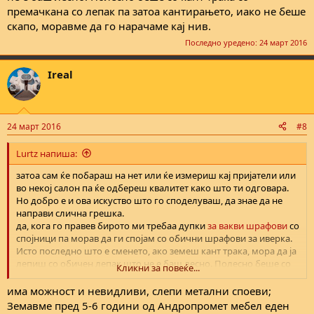
премачкана со лепак па затоа кантирањето, иако не беше
скапо, моравме да го нарачаме кај нив.
Последно уредено:
24 март 2016
Ireal
24 март 2016
#8
Lurtz напиша:
затоа сам ќе побараш на нет или ќе измериш кај пријатели или
во некој салон па ќе одбереш квалитет како што ти одговара.
Но добро е и ова искуство што го споделуваш, да знае да не
направи слична грешка.
да, кога го правев бирото ми требаа дупки
за вакви шрафови
со
спојници па морав да ги спојам со обични шрафови за иверка.
Исто последно што е сменето, ако земеш кант трака, мора да ја
лепиш со обичен лепак што не е баш лесно. Полесно беше со
Кликни за повеќе...
кант трака со премачкана со лепак па затоа кантирањето, иако
не беше скапо, моравме да го нарачаме кај нив.
има можност и невидливи, слепи метални споеви;
Земавме пред 5-6 години од Андропромет мебел еден