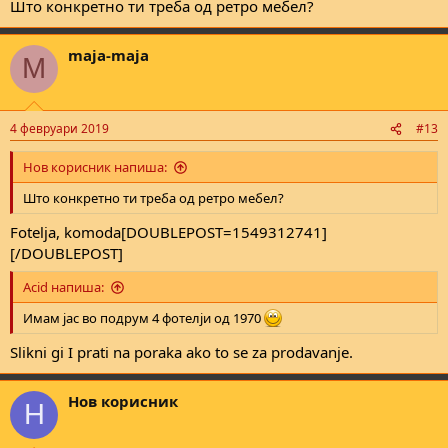
Што конкретно ти треба од ретро мебел?
maja-maja
M
4 февруари 2019
#13
Нов корисник напиша:
Што конкретно ти треба од ретро мебел?
Fotelja, komoda[DOUBLEPOST=1549312741]
[/DOUBLEPOST]
Acid напиша:
Имам јас во подрум 4 фотелји од 1970
Slikni gi I prati na poraka ako to se za prodavanje.
Нов корисник
Н