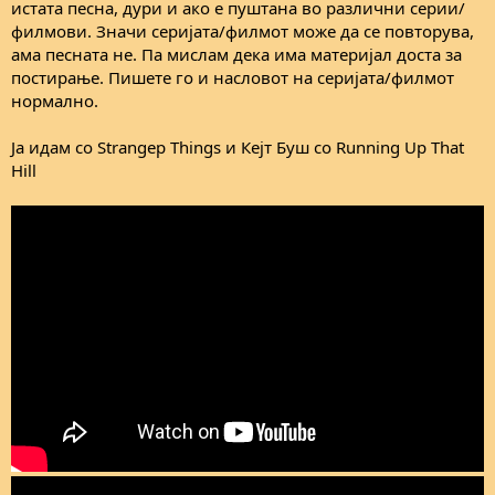
е
истата песна, дури и ако е пуштана во различни серии/
филмови. Значи серијата/филмот може да се повторува,
ама песната не. Па мислам дека има материјал доста за
постирање. Пишете го и насловот на серијата/филмот
нормално.
Ја идам со Strangeр Things и Кејт Буш со Running Up That
Hill