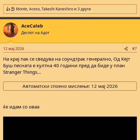
Monte
,
Aceso
,
Takeshi Kaneshiro
и 3 други
R
e
a
AceCaleb
c
t
Деспот на Адот
i
o
n
12 мај 2026
#7
s
:
На крај пак се сведува на соундтрак генерално, Од Кејт
Буш песната е култна 40 години пред да биде у план
Stranger Things...
Автоматски споено мислење:
12 мај 2026
ќе идам со оваа