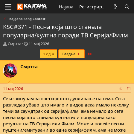
Најава
Регистрирај се
Kajgana Song Contest
KSC#371 - Песна која што станала
популарна/култна поради ТВ Серија/Филм
К
В
Смртта
11 мај 2026
р
р
Last
1 од 4
Следна
е
е
а
м
т
е
Смртта
о
н
р
а
н
з
а
а
11 мај 2026
#1
т
п
е
о
Се извинувам за претходното дуплирање на тема. Сега
м
ч
разгледав убаво што имало и видов дека имало неколку
а
н
теми за саундтрак од серија/филм, ама немало до сега
т
у
песна која што станала култна или популарна како
а
в
резултат на ТВ Серија или Филм. Може и повеќе песни
а
пуштени/емитувани во една серија/филм, ама не може
њ