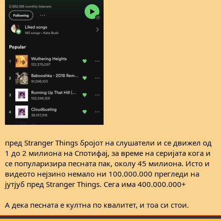
пред Stranger Things бројот на слушатели и се движел од
1 до 2 милиона на Спотифај, за време на серијата кога и
се популаризира песната пак, околу 45 милиона. Исто и
видеото нејзино немало ни 100.000.000 прегледи на
јутјуб пред Stranger Things. Сега има 400.000.000+
А дека песната е култна по квалитет, и тоа си стои.