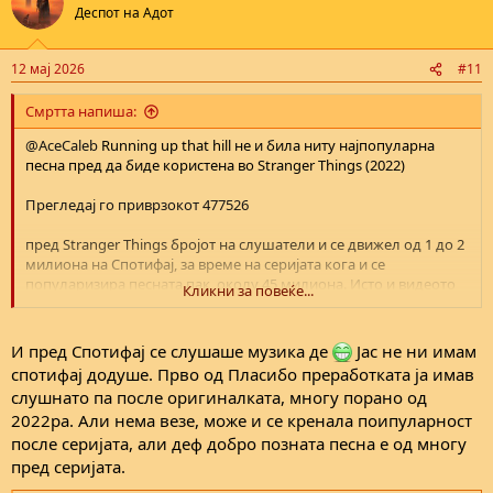
t
Деспот на Адот
i
o
n
12 мај 2026
#11
s
:
Смртта напиша:
@AceCaleb
Running up that hill не и била ниту најпопуларна
песна пред да биде користена во Stranger Things (2022)
Прегледај го приврзокот 477526
пред Stranger Things бројот на слушатели и се движел од 1 до 2
милиона на Спотифај, за време на серијата кога и се
популаризира песната пак, околу 45 милиона. Исто и видеото
Кликни за повеќе...
нејзино немало ни 100.000.000 прегледи на јутјуб пред Stranger
Things. Сега има 400.000.000+
И пред Спотифај се слушаше музика де
Јас не ни имам
А дека песната е култна по квалитет, и тоа си стои.
спотифај додуше. Прво од Пласибо преработката ја имав
слушнато па после оригиналката, многу порано од
2022ра. Али нема везе, може и се кренала поипуларност
после серијата, али деф добро позната песна е од многу
пред серијата.