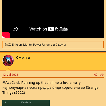
Erikson
,
Monte
,
PowerRangers
и 9 други
R
e
a
Смртта
c
t
i
o
n
12 мај 2026
#9
s
:
@AceCaleb
Running up that hill не и била ниту
најпопуларна песна пред да биде користена во Stranger
Things (2022)