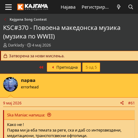
Најава
Регистрирај се
Kajgana Song Contest
KSC#370 - Повоена македонска музика
(музика по WWII)
К
В
Darklady
4 мај 2026
р
р
е
Затворена за нови мислења.
е
а
м
т
е
First
Претходна
5 од 5
о
н
р
а
парва
н
з
errorhead
а
а
т
п
е
о
9 мај 2026
#61
м
ч
а
н
Ska Maniac напиша:
т
у
а
в
Како не !
а
Парва ми ја еба темата за реге, ска и даб со интерѕвездени,
њ
медитациони, транспотсвесни офтопици.