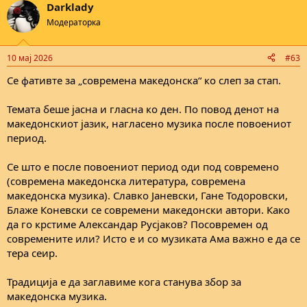
Darklady
Модераторка
10 мај 2026
#63
Се фативте за „современа македонска“ ко слеп за стап.
Темата беше јасна и гласна ко ден. По повод денот на
македонскиот јазик, нагласено музика после повоениот
период.
Се што е после повоениот период оди под современо
(современа македонска литература, современа
македонска музика). Славко Јаневски, Гане Тодоровски,
Блаже Коневски се современи македонски автори. Како
да го крстиме Александар Русјаков? Посовремен од
современите или? Исто е и со музиката Ама важно е да се
тера сеир.
Традиција е да заглавиме кога станува збор за
македонска музика.