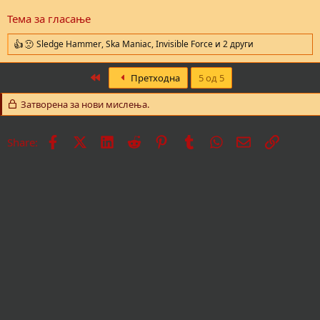
Тема за гласање
Sledge Hammer
,
Ska Maniac
,
Invisible Force
и 2 други
R
e
a
First
Претходна
5 од 5
c
t
Затворена за нови мислења.
i
o
n
Facebook
X
LinkedIn
Reddit
Pinterest
Tumblr
WhatsApp
Е-пошта
Врска
s
Share:
: