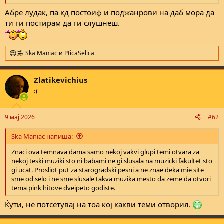
е
Абре лудак, па кд постоиф и поджанрови на даб мора да
ти ги постирам да ги слушнеш.
Ska Maniac
и
PticaSelica
R
e
a
Zlatikevichius
c
t
:)
i
o
n
9 мај 2026
#62
s
:
Ska Maniac напиша:
Znaci ova temnava dama samo nekoj vakvi glupi temi otvara za
nekoj teski muziki sto ni babami ne gi slusala na muzicki fakultet sto
gi ucat. Prosliot put za starogradski pesni a ne znae deka mie site
sme od selo i ne sme slusale takva muzika mesto da zeme da otvori
tema pink hitove dveipeto godiste.
Ќути, не потсетувај на тоа кој какви теми отворил.