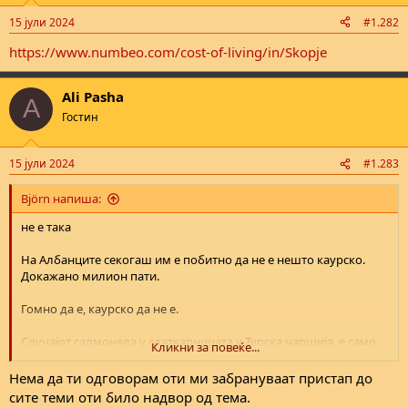
n
15 јули 2024
#1.282
s
:
https://www.numbeo.com/cost-of-living/in/Skopje
Ali Pasha
A
Гостин
15 јули 2024
#1.283
Björn напиша:
не е така
На Албанците секогаш им е побитно да не е нешто каурско.
Докажано милион пати.
Гомно да е, каурско да не е.
Случајот салмонела у слаткарницата у Турска чаршија, е само
Кликни за повеќе...
еден од многуте докази за тоа.
Нема да ти одговорам оти ми забрануваат пристап до
сите теми оти било надвор од тема.