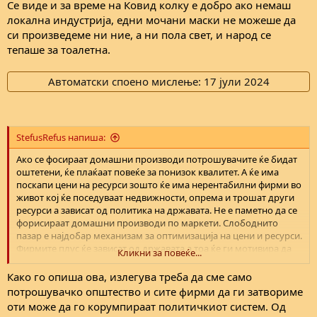
Се виде и за време на Ковид колку е добро ако немаш
локална индустрија, едни мочани маски не можеше да
си произведеме ни ние, а ни пола свет, и народ се
тепаше за тоалетна.
Автоматски споено мислење:
17 јули 2024
StefusRefus напиша:
Aко се фосираат домашни производи потрошувачите ќе бидат
оштетени, ќе плаќаат повеќе за понизок квалитет. А ќе има
поскапи цени на ресурси зошто ќе има нерентабилни фирми во
живот кој ќе поседуваат недвижности, опрема и трошат други
ресурси а зависат од политика на државата. Не е паметно да се
форисираат домашни производи по маркети. Слободнито
пазар е најдобар механизам за оптимизација на цени и ресурси.
Фирмите плус ќе зависат од државата а тоа ќе ги мотивира да
Кликни за повеќе...
го корумираат политичкиот систем.
Како го опиша ова, излегува треба да сме само
потрошувачко општество и сите фирми да ги затвориме
оти може да го корумпираат политичкиот систем. Од