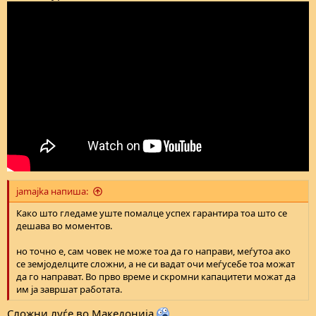
jamajka напиша:
Како што гледаме уште помалце успех гарантира тоа што се
дешава во моментов.
но точно е, сам човек не може тоа да го направи, меѓутоа ако
се земјоделците сложни, а не си вадат очи меѓусебе тоа можат
да го направат. Во прво време и скромни капацитети можат да
им ја завршат работата.
Сложни луѓе во Македонија