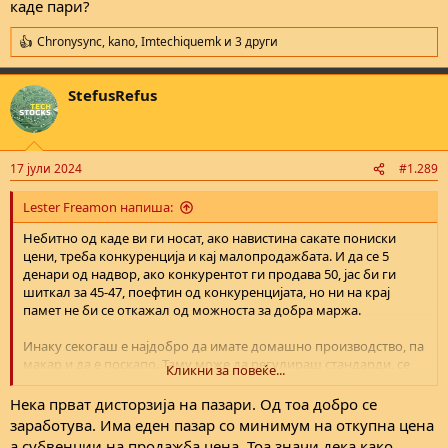
каде пари?
Chronysync
,
kano
,
Imtechiquemk
и 3 други
R
e
a
StefusRefus
c
t
i
o
n
17 јули 2024
#1.289
s
:
Lester Freamon напиша:
Небитно од каде ви ги носат, ако навистина сакате пониски
цени, треба конкуренција и кај малопродажбата. И да се 5
денари од надвор, ако конкурентот ги продава 50, јас би ги
шиткал за 45-47, поефтин од конкуренцијата, но ни на крај
памет не би се откажал од можноста за добра маржа.
Инаку секогаш е најдобро да имате домашно производство, па
макар и да е поскапо. Таму може да регулираш стандарди, се
Кликни за повеќе...
гради локална економија и се отвораат работни места,
капиталот останува во државата, не зависиш од милоста на тие
Нека прват дисторзија на пазари. Од тоа добро се
од надвор. Една војна како оваа во Украина, може да те остави
заработува. Има еден пазар со минимум на откупна цена
без увоз, и да го плаќаш и 5 пати поскапо од старата цена.
а субвенции на продажба цена. Тоа значи дека како