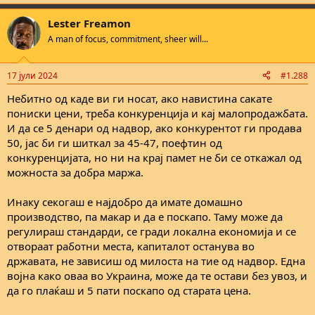
e
a
Lester Freamon
c
t
A man of focus, commitment, sheer will...
i
o
n
17 јули 2024
#1.288
s
:
Небитно од каде ви ги носат, ако навистина сакате
пониски цени, треба конкуренција и кај малопродажбата.
И да се 5 денари од надвор, ако конкурентот ги продава
50, јас би ги шиткал за 45-47, поефтин од
конкуренцијата, но ни на крај памет не би се откажал од
можноста за добра маржа.
Инаку секогаш е најдобро да имате домашно
производство, па макар и да е поскапо. Таму може да
регулираш стандарди, се гради локална економија и се
отвораат работни места, капиталот останува во
државата, не зависиш од милоста на тие од надвор. Една
војна како оваа во Украина, може да те остави без увоз, и
да го плаќаш и 5 пати поскапо од старата цена.