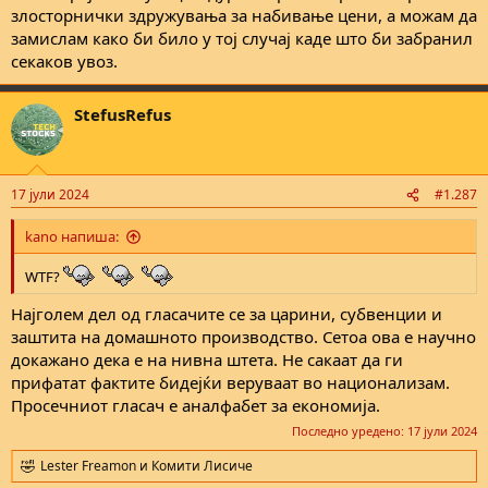
злосторнички здружувања за набивање цени, а можам да
замислам како би било у тој случај каде што би забранил
секаков увоз.
StefusRefus
17 јули 2024
#1.287
kano напиша:
WTF?
Најголем дел од гласачите се за царини, субвенции и
заштита на домашното производство. Сетоа ова е научно
докажано дека е на нивна штета. Не сакаат да ги
прифатат фактите бидејќи веруваат во национализам.
Просечниот гласач е аналфабет за економија.
Последно уредено:
17 јули 2024
Lester Freamon
и
Комити Лисиче
R