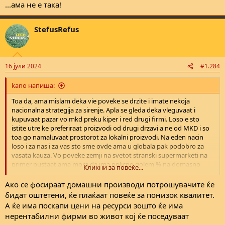
...ама не е така!
StefusRefus
16 јули 2024
#1.284
kano напиша:
Toa da, ama mislam deka vie poveke se drzite i imate nekoja
nacionalna strategija za sirenje. Apla se gleda deka vleguvaat i
kupuvaat pazar vo mkd preku kiper i red drugi firmi. Loso e sto
istite utre ke preferiraat proizvodi od drugi drzavi a ne od MKD i so
toa go namaluvaat prostorot za lokalni proizvodi. Na eden nacin
loso i za nas i za vas sto sme ovde ama u globala pak podobro za
vasata kauza. Vo poveke zemji na svetot stranski supermarketi na
primer pustaat ama mora da ima prilicno golem % na domasno
Кликни за повеќе...
proizvedena roba na nivnite polici, vo AUS toj procent e 80%.
Aко се фосираат домашни производи потрошувачите ќе
бидат оштетени, ќе плаќаат повеќе за понизок квалитет.
А ќе има поскапи цени на ресурси зошто ќе има
нерентабилни фирми во живот кој ќе поседуваат