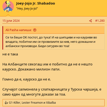
Joey-Jojo Jr. Shabadoo
c
t
"Hey, Joey Jo-Jo!"
i
o
n
15 јули 2024
#1.280
s
:
Ali Pasha напиша:
Се ти беше ОК постот, до тука! И на шипциве и на кауриве во
владата, побитни им се провизиите за нив, него домашни и
албански производи. Биди сигурен во тоа!
не е така
На Албанците секогаш им е побитно да не е нешто
каурско. Докажано милион пати.
Гомно да е, каурско да не е.
Случајот салмонела у слаткарницата у Турска чаршија, е
само еден од многуте докази за тоа.
G1-Killer
,
Lester Freamon
и
Xibalba
R