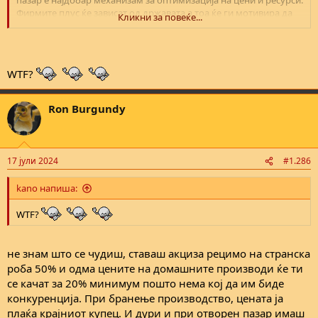
пазар е најдобар механизам за оптимизација на цени и ресурси.
Фирмите плус ќе зависат од државата а тоа ќе ги мотивира да
Кликни за повеќе...
го корумираат политичкиот систем.
WTF?
Ron Burgundy
17 јули 2024
#1.286
kano напиша:
WTF?
не знам што се чудиш, ставаш акциза рецимо на странска
роба 50% и одма цените на домашните производи ќе ти
се качат за 20% минимум пошто нема кој да им биде
конкуренција. При бранење производство, цената ја
плаќа крајниот купец. И дури и при отворен пазар имаш