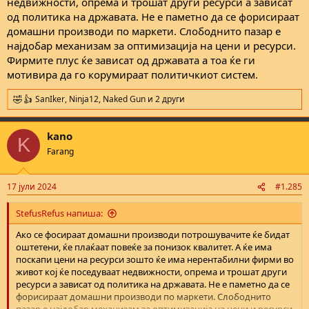
недвижности, опрема и трошат други ресурси а зависат
од политика на државата. Не е паметно да се форисираат
домашни производи по маркети. Слободнито пазар е
најдобар механизам за оптимизација на цени и ресурси.
Фирмите плус ќе зависат од државата а тоа ќе ги
мотивира да го корумираат политичкиот систем.
SanIker
,
Ninja12
,
Naked Gun
и 2 други
R
e
a
kano
c
K
t
Farang
i
o
n
17 јули 2024
#1.285
s
:
StefusRefus напиша:
Aко се фосираат домашни производи потрошувачите ќе бидат
оштетени, ќе плаќаат повеќе за понизок квалитет. А ќе има
поскапи цени на ресурси зошто ќе има нерентабилни фирми во
живот кој ќе поседуваат недвижности, опрема и трошат други
ресурси а зависат од политика на државата. Не е паметно да се
форисираат домашни производи по маркети. Слободнито