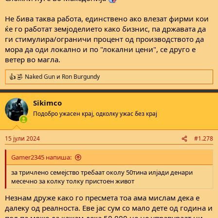
Не бива таква работа, единствено ако влезат фирми кои
ќе го работат земјоделието како бизнис, па државата да
ги стимулира/ограничи процент од производството да
мора да оди локално и по "локални цени", се друго е
ветер во магла.
Naked Gun
и
Ron Burgundy
R
e
a
Sikimco
c
t
Подобро ужасен крај, одколку ужас без крај
i
o
n
15 јули 2024
#1.278
s
:
Gamer2345 напиша:
за тричлено семејство требаат околу 50тина илјади денари
месечно за колку толку пристоен живот
Незнам друже како го пресмета тоа ама мислам дека е
далеку од реалноста. Еве jас сум со мало дете од година и
пол па може да кажам дека 50.000 не не управуваат ни