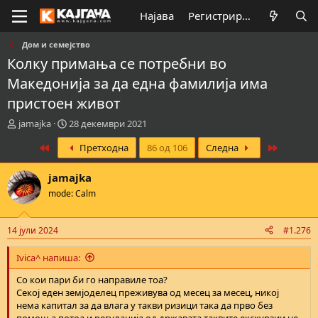
Најава
Регистрирај се
Дом и семејство
Колку примања се потребни во
Македонија за да една фамилија има
пристоен живот
К
В
jamajka
28 декември 2021
р
р
First
Last
Претходна
86 од 106
Следна
е
е
а
м
т
е
jamajka
о
н
mode: Calm
р
а
н
з
а
а
14 јули 2024
#1.276
т
п
е
о
Ivica^ напиша:
м
ч
а
н
Со кои пари би го направиле тоа?
т
у
Секој еден земјоделец преживува од месец за месец, никој
а
в
нема капитал за да влага у такви ризици така да прво без
а
помош а потоа и регулација од државата таквите екскурзии не