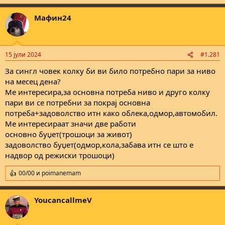
e
a
Мафин24
c
t
i
o
n
15 јули 2024
#1.281
s
:
За сингл човек колку би ви било потребно пари за ниво
на месец дена?
Ме интересира,за основна потреба ниво и друго колку
пари ви се потребни за покрај основна
потреба+задоволство итн како облека,одмор,автомобил.
Ме интересираат значи две работи
основно буџет(трошоци за живот)
задоволство буџет(одмор,кола,забава итн се што е
надвор од режиски трошоци)
00/00
и
poimanemam
R
e
a
YoucancallmeV
c
t
i
o