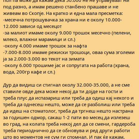
под разно, а имам решено станбено прашаве и не
живеам во Скопjе. На кратко и една мала пресметка:
-месечна потрошувачка за храна ни е околу 10.000-
12.000 зависи од месецот
-за малиот имаме околу 9.000 трошок месечно (пелени,
млеко, влажни марамици и сл.)
-околу 4.000 имаме трошок за нафта
-7.000-8.000 имаме режиски трошоци, оваа сума зголеми
jа за 2.000-3.000 во текот на зимата
-околу 6.000 трошиме jaс и сопругата на работа (храна,
вода, 200гр кафе и сл.)
Дур да видиш си стигнал околу 32.000-35.000, а не сме
ставиле овде дека може некоj да ти доjде на гости и
треба плус да испазариш или треба да одиш каj некого и
треба да однесеш нешто, може да се разболиш или треба
да идеш на стоматолог, треба да тргнеш нешто настрана
за годишен одмор, сакаш 1-2 пати во месец да излезеш
во град, на колата треба некоj дел да се смени, гардероба
треба периоднично да се обновува и ред други работи
што во моментов не сум ги спомнал. И пак ќе кажам,