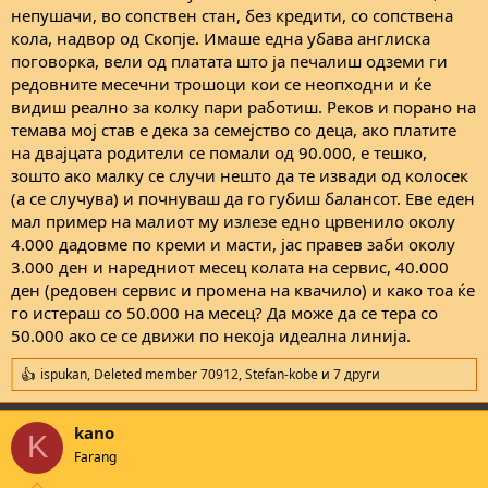
непушачи, во сопствен стан, без кредити, со сопствена
кола, надвор од Скопjе. Имаше една убава англиска
поговорка, вели од платата што jа печалиш одземи ги
редовните месечни трошоци кои се неопходни и ќе
видиш реално за колку пари работиш. Реков и порано на
темава моj став е дека за семеjство со деца, ако платите
на дваjцата родители се помали од 90.000, е тешко,
зошто ако малку се случи нешто да те извади од колосек
(а се случува) и почнуваш да го губиш балансот. Еве еден
мал пример на малиот му излезе едно црвенило околу
4.000 дадовме по креми и масти, jас правев заби околу
3.000 ден и наредниот месец колата на сервис, 40.000
ден (редовен сервис и промена на квачило) и како тоа ќе
го истераш со 50.000 на месец? Да може да се тера со
50.000 ако се се движи по некоja идеална линиja.
ispukan
,
Deleted member 70912
,
Stefan-kobe
и 7 други
R
e
a
kano
c
K
t
Farang
i
o