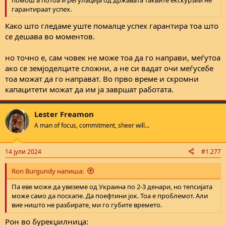
њ
гарантираат успех.
е
Како што гледаме уште помалце успех гарантира тоа што
се дешава во моментов.
но точно е, сам човек не може тоа да го направи, меѓутоа
ако се земјоделците сложни, а не си вадат очи меѓусебе
тоа можат да го направат. Во прво време и скромни
капацитети можат да им ја завршат работата.
Lester Freamon
A man of focus, commitment, sheer will...
14 јули 2024
#1.277
Ron Burgundy напиша:
Па еве може да увеземе од Украина по 2-3 денари, но тепсијата
може само да поскапе. Да поефтини јок. Тоа е проблемот. Али
вие ништо не разбирате, ми го губите времето.
Рон во бурекџилница: