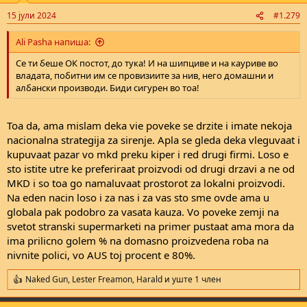
n
15 јули 2024
#1.279
s
:
Ali Pasha напиша:
Се ти беше ОК постот, до тука! И на шипциве и на кауриве во
владата, побитни им се провизиите за нив, него домашни и
албански производи. Биди сигурен во тоа!
Toa da, ama mislam deka vie poveke se drzite i imate nekoja
nacionalna strategija za sirenje. Apla se gleda deka vleguvaat i
kupuvaat pazar vo mkd preku kiper i red drugi firmi. Loso e
sto istite utre ke preferiraat proizvodi od drugi drzavi a ne od
MKD i so toa go namaluvaat prostorot za lokalni proizvodi.
Na eden nacin loso i za nas i za vas sto sme ovde ama u
globala pak podobro za vasata kauza. Vo poveke zemji na
svetot stranski supermarketi na primer pustaat ama mora da
ima prilicno golem % na domasno proizvedena roba na
nivnite polici, vo AUS toj procent e 80%.
Naked Gun
,
Lester Freamon
,
Harald
и уште 1 член
R
e
a