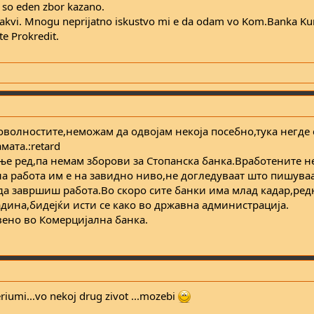
, so eden zbor kazano.
sekakvi. Mnogu neprijatno iskustvo mi e da odam vo Kom.Banka 
e Prokredit.
оволностите,неможам да одвојам некоја посебно,тука негде 
мата.:retard
ње ред,па немам зборови за Стопанска банка.Вработените не
 на работа им е на завидно ниво,не догледуваат што пишува
а завршиш работа.Во скоро сите банки има млад кадар,ред
адина,бидејќи исти се како во државна администрација.
вено во Комерцијална банка.
riumi...vo nekoj drug zivot ...mozebi