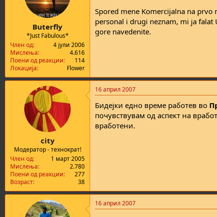
Spored mene Komercijalna na prvo mes
personal i drugi neznam, mi ja falat 
Buterfly
gore navedenite.
*Just Fabulous*
Член од
4 јули 2006
Мислења
4.616
Поени од реакции
114
Локација
Flower
16 април 2007
Бидејки едно време работев во
П
почувствувам од аспект на врабо
вработени.
city
Модератор - технократ!
Член од
1 март 2005
Мислења
2.780
Поени од реакции
277
Возраст
38
16 април 2007