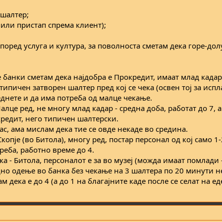
 шалтер;
 (или пристап спрема клиент);
поред услуга и култура, за поволноста сметам дека горе-долу
е банки сметам дека најдобра е Прокредит, имаат млад кадар
 типичен затворен шалтер пред кој се чека (освен тој за испл
днете и да има потреба од малце чекање.
алце ред, не многу млад кадар - средна доба, работат до 7, 
кредит, него типичен шалтерски.
ас, ама мислам дека тие се овде некаде во средина.
опје (во Битола), многу ред, постар персонал од кој само 1-
реба, работно време до 4.
а - Битола, персоналот е за во музеј (можда имаат помлади 
дно одење во банка без чекање на 3 шалтера по 20 минути н
 дека е до 4 (а до 1 на благајните каде после се селат на е