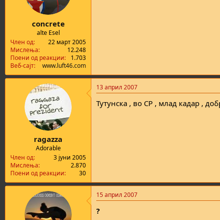
concrete
alte Esel
Член од
22 март 2005
Мислења
12.248
Поени од реакции
1.703
Веб-сајт
www.luft46.com
13 април 2007
Тутунска , во СР , млад кадар , д
ragazza
Adorable
Член од
3 јуни 2005
Мислења
2.870
Поени од реакции
30
15 април 2007
?