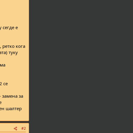
 сегде е
, ретко кога
ата) туку
ама
2 се
- замена за
е
ден шалтер
#2