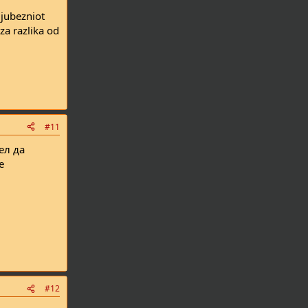
ljubezniot
za razlika od
#11
ел да
е
#12