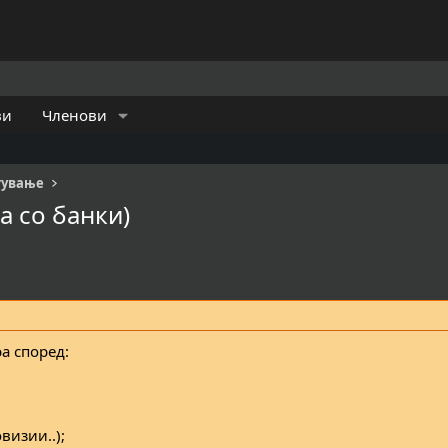
ви
Членови
тување
а со банки)
ра според:
визии..);