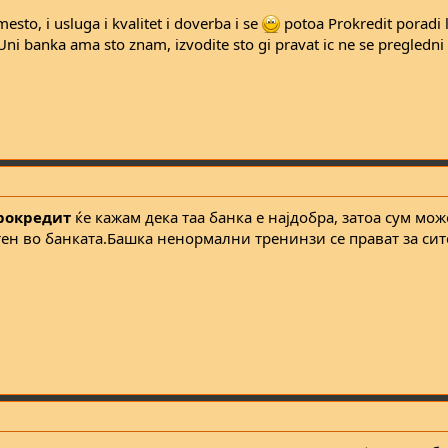
to, i usluga i kvalitet i doverba i se
potoa Prokredit poradi 
Uni banka ama sto znam, izvodite sto gi pravat ic ne se pregledni 
рокредит
ќе кажам дека таа банка е најдобра, затоа сум мож
тен во банката.Башка ненормални тренинзи се прават за сит