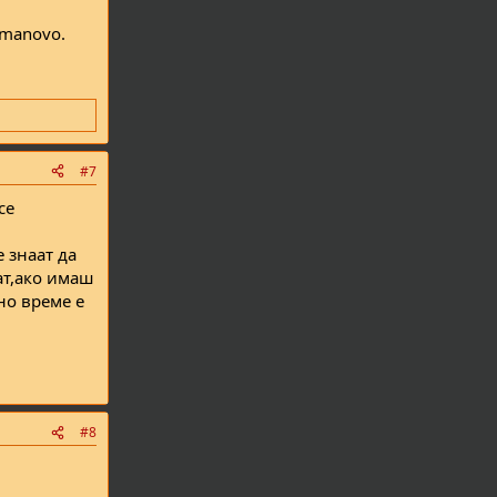
Kumanovo.
#7
се
 знаат да
ат,ако имаш
но време е
#8