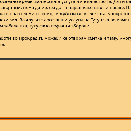
последно време шалтерската услуга им е катастрофа. Да ги б
агајници, нема да можеа да ги најдат како што ги нашле. Пл
ка во најголемиот шпиц...изгубени во вселената. Конкретно
дски ѕид. За другите досегашни услуги на Тутунска во измин
м забелешка, туку само пофални зборови.
аботи во ПроКредит, можеби ќе отворам сметка и таму, мног
та.