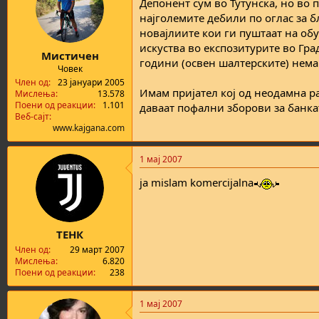
Депонент сум во Тутунска, но во 
најголемите дебили по оглас за бл
новајлиите кои ги пуштаат на обу
искуства во експозитурите во Гра
Мистичен
години (освен шалтерските) нема
Човек
Член од
23 јануари 2005
Имам пријател кој од неодамна р
Мислења
13.578
Поени од реакции
1.101
даваат пофални зборови за банка
Веб-сајт
www.kajgana.com
1 мај 2007
ja mislam komercijalna
ТЕНК
Член од
29 март 2007
Мислења
6.820
Поени од реакции
238
1 мај 2007