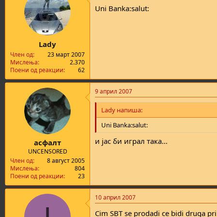
Uni Banka:salut:
Lady
Член од
23 март 2007
Мислења
2.370
Поени од реакции
62
9 април 2007
Lady напиша:
Uni Banka:salut:
и јас би играл така...
асфалт
UNCENSORED
Член од
8 август 2005
Мислења
804
Поени од реакции
23
10 април 2007
I
Cim SBT se prodadi ce bidi druga pr