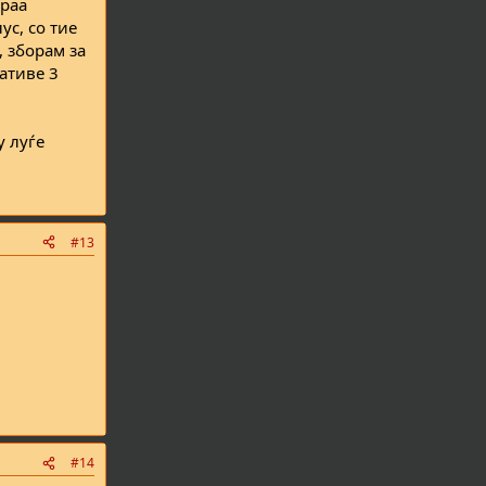
араа
ус, со тие
, зборам за
ативе 3
у луѓе
#13
#14