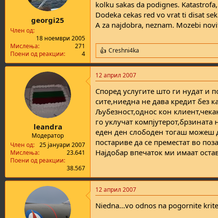
kolku sakas da podignes. Katastrofa
Dodeka cekas red vo vrat ti disat 
georgi25
A za najdobra, neznam. Mozebi novit
Член од
18 ноември 2005
Мислења
271
Creshni4ka
R
Поени од реакции
4
e
a
12 април 2007
c
t
Според услугите што ги нудат и п
i
o
сите,ниедна не дава кредит без ка
n
Љубезност,однос кон клиент,чека
s
го уклучат компјутерот,брзината
:
leandra
еден ден слободен тогаш можеш д
Модератор
постариве да се преместат во поз
Член од
25 јануари 2007
Најдобар впечаток ми имаат оста
Мислења
23.641
Поени од реакции
38.567
12 април 2007
Niedna...vo odnos na pogornite krite