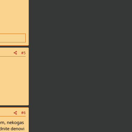
#5
#6
em, nekogas
dnite denovi