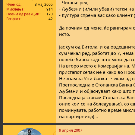
- Чекање ред;
а
н
Член од
3 мај 2005
- Љубезни (и/или убави) тетки на
т
у
Мислења
914
Поени од реакции
170
а
в
- Култура спрема вас како клиент
Возраст
42
а
њ
Да почнам од мене, ќе рангирам с
е
исто.
Јас сум од Битола, и од овдешнит
сум чекал ред, работат до 7, нема
повеќе бироа каде што може да се
На второ место е Комерцијална. М
пристапот сепак не е како во Про
Не знам за Уни-банка - чекам од в
Претпоследна е Стопанска Банка Ск
љубезни и објаснуваат како што т
Последна ја ставам Стопанска Банк
оние кои се на боледување), со е
поминувате, работно време мислам
на портирница)...
9 април 2007