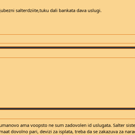
ljubezni salterdziite,tuku dali bankata dava uslugi.
umanovo ama voopsto ne sum zadovolen id uslugata. Salter sist
at dovolno pari, devizi za isplata, treba da se zakazuva za nara