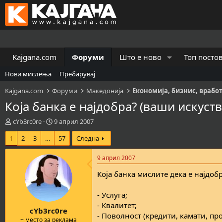
Kajgana.com
Форуми
Што е ново
Топ посто
Нови мислења
Пребарувај
Kajgana.com
Форуми
Македонија
Економија, бизнис, врабо
Која банка е најдобра? (ваши искуств
К
В
cYb3rc0re
9 април 2007
р
р
1
2
3
…
57
Следна
е
е
а
м
т
е
9 април 2007
о
н
Која банка мислите дека е најдоб
р
а
н
з
а
а
- Услуга;
т
п
- Квалитет;
cYb3rc0re
е
о
- Поволност (кредити, камати, про
м
ч
~ место за реклама