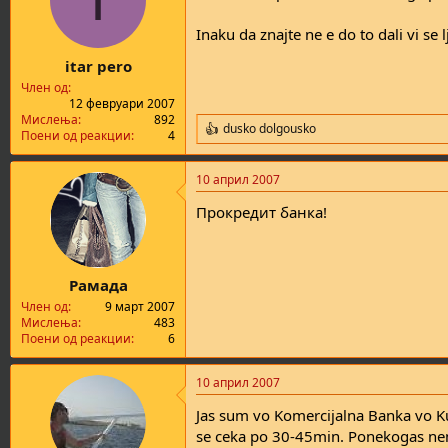
Inaku da znajte ne e do to dali vi se 
itar pero
Член од
12 февруари 2007
Мислења
892
dusko dolgousko
R
Поени од реакции
4
e
a
10 април 2007
c
t
Прокредит банка!
i
o
n
s
:
Рамада
Член од
9 март 2007
Мислења
483
Поени од реакции
6
10 април 2007
Jas sum vo Komercijalna Banka vo K
se ceka po 30-45min. Ponekogas nema