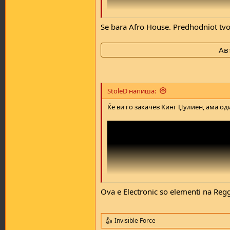
Se bara Afro House. Predhodniot tvo
Ав
StoleD напиша:
Ќе ви го закачев Кинг Џулиен, ама од
Ova e Electronic so elementi na Reg
Invisible Force
R