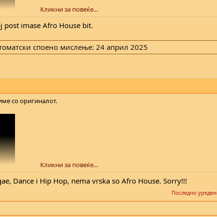
Кликни за повеќе...
j post imase Afro House bit.
томатски споено мислење:
24 април 2025
име со оригиналот.
Кликни за повеќе...
gae, Dance i Hip Hop, nema vrska so Afro House. Sorry!!!
Последно уреден