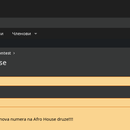
ви
Членови
ontest
se
 nova numera na Afro House druze!!!!