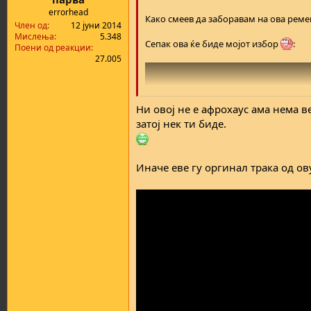
errorhead
Како смеев да заборавам на ова ремек
Член од
12 јуни 2014
Мислења
5.348
Сепак ова ќе биде мојот избор
:
Поени од реакции
27.005
Ни овој не е афрохаус ама нема 
затој нек ти биде.
Иначе еве гу оргинал трака од ову