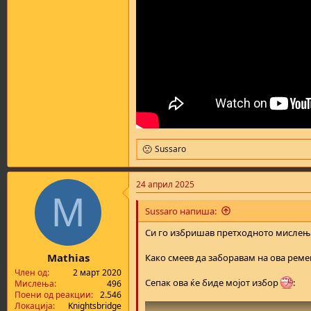
Sussaro
R
e
a
24 април 2025
c
M
t
i
Sussaro напиша:
o
n
Си го избришав претходното мислење
s
:
Mathias
Како смеев да заборавам на ова ремек
Член од
2 март 2020
Сепак ова ќе биде мојот избор
:
Мислења
496
Поени од реакции
2.546
Локација
Knightsbridge