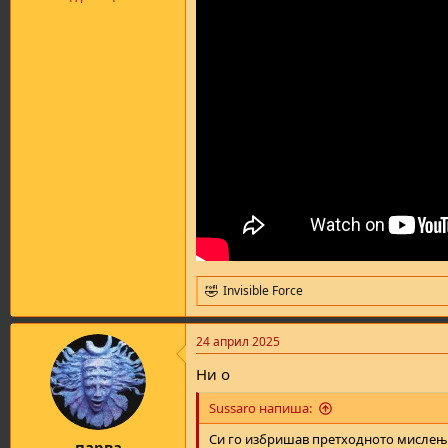
Invisible Force
R
e
a
24 април 2025
c
t
Ни о
i
o
Sussaro напиша:
n
s
Си го избришав претходното мислење
:
парва