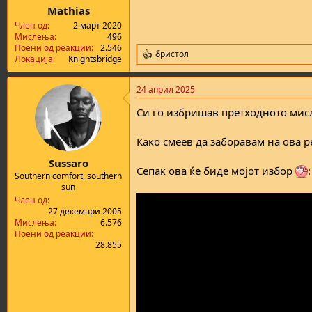
а
н
Mathias
т
у
Член од
2 март 2020
а
в
Мислења
496
а
Поени од реакции
2.546
бристол
њ
R
Локација
Knightsbridge
e
е
a
24 април 2025
c
t
Си го избришав претходното мис
i
o
n
Како смеев да заборавам на ова р
s
:
Sussaro
Сепак ова ќе биде мојот избор
:
Southern comfort, southern
sun
Член од
27 декември 2005
Мислења
6.576
Поени од реакции
28.855