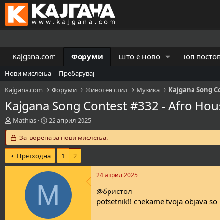
Kajgana.com
Форуми
Што е ново
Топ посто
Нови мислења
Пребарувај
Kajgana.com
Форуми
Животен стил
Музика
Kajgana Song C
Kajgana Song Contest #332 - Afro Hou
К
В
Mathias
22 април 2025
р
р
е
Затворена за нови мислења.
е
а
м
т
е
Претходна
1
2
о
н
р
а
24 април 2025
н
з
M
а
а
@бристол
т
п
potsetnik!! chekame tvoja objava so
е
о
м
ч