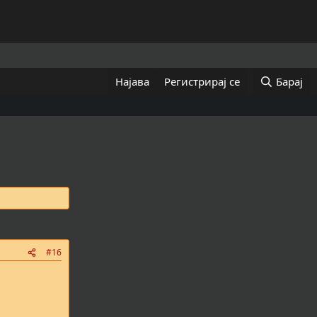
Најава
Регистрирај се
Барај
#16