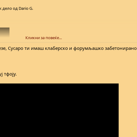
 дело од Dario G.
Кликни за повеќе...
везе, Сусаро ти имаш клаберско и форумљашко забетонирано
ј тфоју.