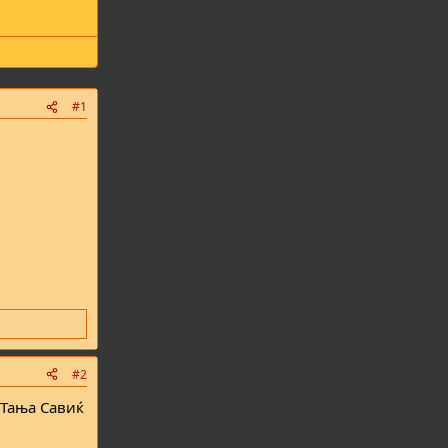
#1
#2
 Тања Савиќ