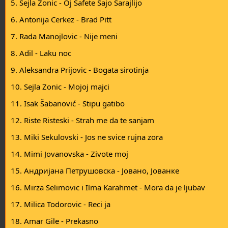
5. Sejla Zonic - Oj Safete Sajo Sarajlijo
а
н
т
у
6. Antonija Cerkez - Brad Pitt
а
в
а
7. Rada Manojlovic - Nije meni
њ
е
8. Adil - Laku noc
9. Aleksandra Prijovic - Bogata sirotinja
10. Sejla Zonic - Mojoj majci
11. Isak Šabanović - Stipu gatibo
12. Riste Risteski - Strah me da te sanjam
13. Miki Sekulovski - Jos ne svice rujna zora
14. Mimi Jovanovska - Zivote moj
15. Андријана Петрушовска - Јовано, Јованке
16. Mirza Selimovic i Ilma Karahmet - Mora da je ljubav
17. Milica Todorovic - Reci ja
18. Amar Gile - Prekasno