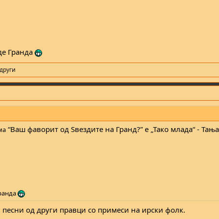
зде Гранда
 други
“Ваш фаворит од Ѕвездите на Гранд?” е „Тако млада“ - Тањ
ма
Гранда
и песни од други правци со примеси на ирски фолк.