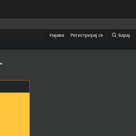
Најава
Регистрирај се
Барај
”