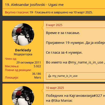
19. Aleksandar Josifovski - Ugasi me
Вкупно гласачи
19
Гласањето е завршено на
10 март 2025
.
8 март 2025
Време е за гласање.
Пријавени 19 нумери. Да ја избер
Darklady
Се гласа за 4 нумери.
Модераторка
Член од
Во името на
@my_name_is_in_use
,
29 октомври 2011
Мислења
5.922
Поени од реакции
36.186
my_name_is_in_use
R
Локација
Mars
e
a
10 март 2025
c
t
Победник на Кајгановизија#327 н
i
o
на
@Ska Maniac
n