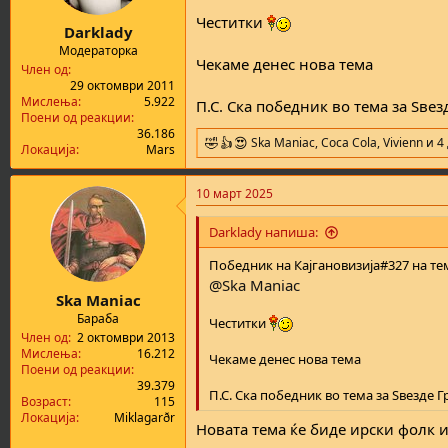
s
Честитки
:
Darklady
Модераторка
Чекаме денес нова тема
Член од
29 октомври 2011
Мислења
5.922
П.С. Ска победник во тема за Ѕве
Поени од реакции
36.186
Ska Maniac
,
Coca Cola
,
Vivienn
и 4
R
Локација
Mars
e
a
10 март 2025
c
t
i
Darklady напиша:
o
n
Победник на Кајгановизија#327 на те
s
@Ska Maniac
:
Ska Maniac
Бараба
Честитки
Член од
2 октомври 2013
Мислења
16.212
Чекаме денес нова тема
Поени од реакции
39.379
П.С. Ска победник во тема за Ѕвезде 
Возраст
115
Локација
Miklagarðr
Новата тема ќе биде ирски фолк 