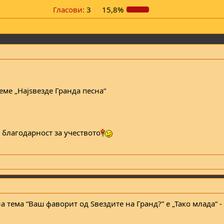
Гласови:
3
15,8%
еме „Најѕвезде Гранда песна“
 благодарност за учеството
а тема
“Ваш фаворит од Ѕвездите на Гранд?” е „Тако млада“ -