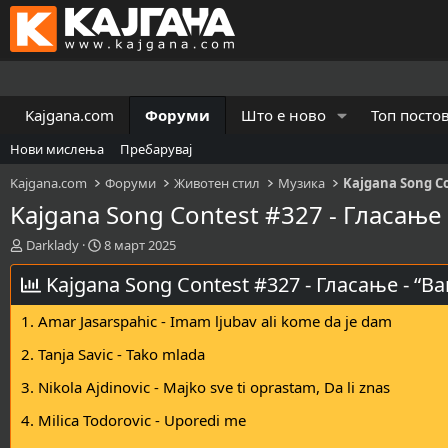
Kajgana.com
Форуми
Што е ново
Топ посто
Нови мислења
Пребарувај
Kajgana.com
Форуми
Животен стил
Музика
Kajgana Song C
Kajgana Song Contest #327 - Гласање
К
В
Darklady
8 март 2025
р
р
е
Kajgana Song Contest #327 - Гласање - “
е
а
м
т
е
1. Amar Jasarspahic - Imam ljubav ali kome da je dam
о
н
р
а
2. Tanja Savic - Tako mlada
н
з
3. Nikola Ajdinovic - Majko sve ti oprastam, Da li znas
а
а
т
п
4. Milica Todorovic - Uporedi me
е
о
м
ч