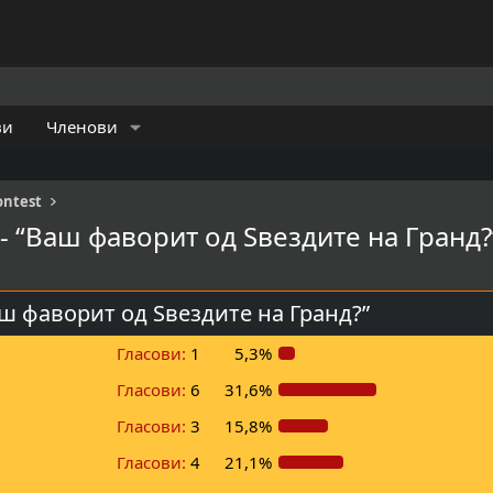
ви
Членови
ontest
 - “Ваш фаворит од Ѕвездите на Гранд?
Ваш фаворит од Ѕвездите на Гранд?”
Гласови:
1
5,3%
Гласови:
6
31,6%
Гласови:
3
15,8%
Гласови:
4
21,1%