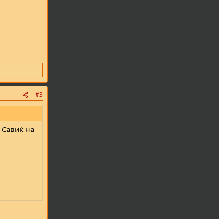
#3
а Савиќ на