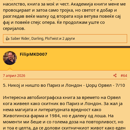
насилство, книга за моќ и чест. Академија книги мене ме
провоцираат и затоа само тројка, но светот е добар и
разгледав веќе малку од втората која ветува повеќе сај
фај и повеќе спејс опера. Ќе продолжам уште со
серијалов.
Saber Rider
,
Darling
,
PloTwist
и 2 други
R
e
a
FilipMKD007
c
t
i
o
n
7 април 2026
#64
s
:
5. Никој и ништо во Париз и Лондон - Џорџ Орвел - 7/10
Интересна автобиографска книга за времето на Орвел
кога живеел како скитник во Париз и Лондон. За жал ја
нема магијата и литературната вредност како
Животинска фарма и 1984, но е далеку од лоша. На
моменти ми беше и со голема доза на повторливост, но
и тоа е целта, да се долови скитничкиот живот како еден