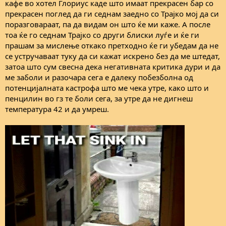
кафе во хотел Глориус каде што имаат прекрасен бар со
прекрасен поглед да ги седнам заедно со Трајко мој да си
поразговараат, па да видам он што ќе ми каже. А после
тоа ќе го седнам Трајко со други блиски луѓе и ќе ги
прашам за мислење откако претходно ќе ги убедам да не
се устручаваат туку да си кажат искрено без да ме штедат,
затоа што сум свесна дека негативната критика дури и да
ме заболи и разочара сега е далеку побезболна од
потенцијалната кастрофа што ме чека утре, како што и
пенцилин во гз те боли сега, за утре да не дигнеш
температура 42 и да умреш.