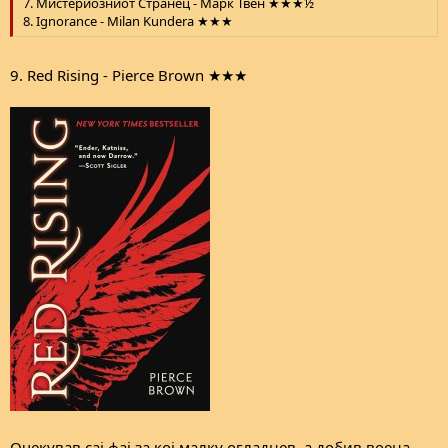
7. Мистериозниот Странец - Марк Твен ★★★½
8. Ignorance - Milan Kunderа ★★★
9. Red Rising - Pierce Brown ★★★
Очекував сај фај за кој малку огладнев, а добив воена,