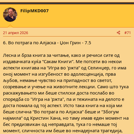
e
a
FilipMKD007
c
t
i
o
n
21 април 2026
#71
s
:
6. Во потрага по Алјаска - Џон Грин - 7.5
Лесна и брза книга за читање, како и речиси сите од
издавачката куќа “Сакам Книги“. Ме потсети во некои
аспекти книгава на “Игра во 'ржта“ од Селинџер, го има
оној момент на изгубеност во адолесценција, прва
љубов, немање чувство на припадност во светот,
созревање и учење на животните лекции. Само што тука
раскажувањето ми беше стилски доста послабо во
споредба со "Игра на 'ржта", па и тежината на делото е
доста помала од тој аспект. Исто така книга на која ми
беше слична “Во потрага по Алјаска“ беше и “Збогум
најмила“ од Кристин Хана, но таму имав еден момент на
бес предизвикан од неправдата, тука го немаше тој
момент, сличноста им беше во ненадејната трагедија,