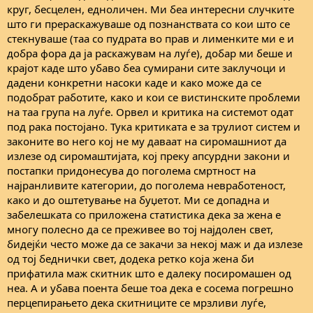
круг, бесцелен, едноличен. Ми беа интересни случките
што ги прераскажуваше од познанствата со кои што се
стекнуваше (таа со пудрата во прав и лименките ми е и
добра фора да ја раскажувам на луѓе), добар ми беше и
крајот каде што убаво беа сумирани сите заклучоци и
дадени конкретни насоки каде и како може да се
подобрат работите, како и кои се вистинските проблеми
на таа група на луѓе. Орвел и критика на системот одат
под рака постојано. Тука критиката е за трулиот систем и
законите во него кој не му даваат на сиромашниот да
излезе од сиромаштијата, кој преку апсурдни закони и
постапки придонесува до поголема смртност на
најранливите категории, до поголема невработеност,
како и до оштетување на буџетот. Ми се допадна и
забелешката со приложена статистика дека за жена е
многу полесно да се преживее во тој најдолен свет,
бидејќи често може да се закачи за некој маж и да излезе
од тој беднички свет, додека ретко која жена би
прифатила маж скитник што е далеку посиромашен од
неа. А и убава поента беше тоа дека е сосема погрешно
перцепирањето дека скитниците се мрзливи луѓе,