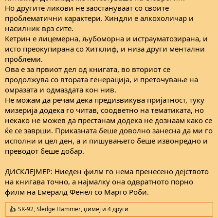
Но другите ликови не заостануваат со своите
проблематични карактери. Хиндли е алкохоличар и
насилник врз сите.
Кетрин е лицемерна, љубоморна и истрауматозирана, и
исто преокупирана со Хитклиф, и низа други ментални
проблеми.
Ова е за првиот дел од книгата, во вториот се
продолжува со втората генерација, и преточување на
омразата и одмаздата кон нив.
Не можам да речам дека предизвикува пријатност, туку
мизерија додека го читав, соодветно на тематиката, но
некако не можев да престанам додека не дознаам како се
ќе се заврши. Приказната беше доволно занесна да ми го
исполни и цел ден, а и пишувањето беше извонредно и
преводот беше добар.
ДИСКЛЕЈМЕР: Ниеден филм го нема пренесено дејството
на книгава точно, а најмалку она одвратното порно
филм на Емералд Фенел со Марго Роби.
SK-92
,
Sledge Hammer
,
џимеј
и 4 други
R