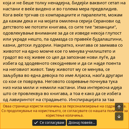
која и не беше толку ненадејна, бидејќи ваквиот сетап на
настани е веќе видено и во голема мера предвлидив.
Кога веќе тргнав со компарациите и паралелите, можам
да кажам дека и на мојата омилена серија Серанови од
детството ме потсети книгава, со сите тие “зезанции“,
одовлекување внимание за да се изведе некоја глупост
или украде нешто, па одмазда со правеќе будалаштини,
казни, детски лудории. Накратко, книгава се заимава со
животот на едно момче кое го менува училиштето и
градот во кој живее со цел да запознае нови луѓе, да
избега од здодевното секојдневие и да си најде поента
на неговиот живот. Таму животот му се менува, се
заљубува во една девојка по име Алјаска, наоѓа другари
со кои се поврзува. Неговото созревање почнува тука
низ низа мили и немили настани. Има интересна идеја
што се провлеквуа во книгава, а тоа е како да се избега
од лавиринтот на страдањето. Инспирацијата за таа
идеја е меѓу другите и книгата “Љубов во време на
Оваа страница користи колачиња за персонализирање на содржината.
На в
Со продолжување на користењето, се согласувате со нашата политика за
колера“ од Маркес, која е најтопла препорака од мене за
користење колачиња.
Bot
сите кои ја немаат читано. Таму цел живот пројде во
Се согласувам
Дознај повеќе…
страдање, на крајот се најде излез од лавиринтот, крајот