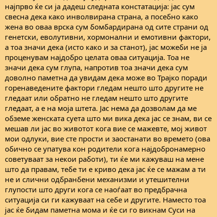
најпрво ќе си ја дадеш следната констатација: јас сум
свесна дека како инволвирана страна, а посебно како
жена во оваа врска сум бомбардирана од сите страни од
генетски, еволутивни, хормонални и емотивни фактори,
а тоа значи дека (исто како и за станот), јас можеби не ја
проценувам најдобро целата оваа ситуација. Тоа не
значи дека сум глупа, напротив тоа значи дека сум
доволно паметна да увидам дека може во Трајко поради
горенаведените фактори гледам нешто што другите не
гледаат или обратно не гледам нешто што другите
гледаат, а е на моја штета. Јас нема да дозволам да ме
обземе женската суета што ми вика дека јас се знам, ви се
мешав ли јас во животот кога вие се мажевте, мој живот
мои одлуки, вие сте прости и заостанати во времето (ова
обично се упатува кон родители кога најдобронамерно
советуваат за некои работи), ти ќе ми кажуваш на мене
што да правам, тебе ти е криво дека јас ќе се мажам а ти
не и слични одбранбени механизми и утешителни
глупости што други кога се наоѓаат во предбрачна
ситуација си ги кажуваат на себе и другите. Наместо тоа
јас ќе бидам паметна мома и ќе си го викнам Суси на