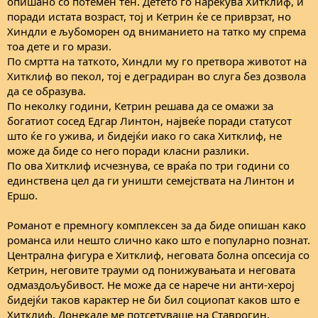
опишано со потемен тен. Детето го нарекува Хитклиф, и
поради истата возраст, тој и Кетрин ќе се приврзат, но
Хиндли е љубоморен од вниманието на татко му спрема
тоа дете и го мрази.
По смртта на таткото, Хиндли му го претвора животот на
Хитклиф во пекол, тој е деградиран во слуга без дозвола
да се образува.
По неколку години, Кетрин решава да се омажи за
богатиот сосед Едгар Линтон, највеќе поради статусот
што ќе го ужива, и бидејќи иако го сака Хитклиф, не
може да биде со него поради класни разлики.
По ова Хитклиф исчезнува, се враќа по три години со
единствена цел да ги уништи семејствата на Линтон и
Ершо.
Романот е премногу комплексен за да биде опишан како
романса или нешто слично како што е популарно познат.
Централна фигура е Хитклиф, неговата болна опсесија со
Кетрин, неговите трауми од понижувањата и неговата
одмаздољубивост. Не може да се нарече ни анти-херој
бидејќи таков карактер не би бил социопат каков што е
Хитклиф. Донекаде ме потсетуваше на Ставрогин.