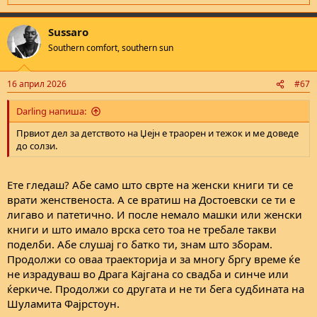
e
a
Sussaro
c
t
Southern comfort, southern sun
i
o
n
16 април 2026
#67
s
:
Darling напиша:
Првиот дел за детството на Џејн е траорен и тежок и ме доведе
до солзи.
Ете гледаш? Абе само што сврте на женски книги ти се
врати женственоста. А се вратиш на Достоевски се ти е
лигаво и патетично. И после немало машки или женски
книги и што имало врска сето тоа не требале такви
поделби. Абе слушај го батко ти, знам што зборам.
Продолжи со оваа траекторија и за многу бргу време ќе
не израдуваш во Драга Кајгана со свадба и синче или
ќеркиче. Продолжи со другата и не ти бега судбината на
Шуламита Фајрстоун.