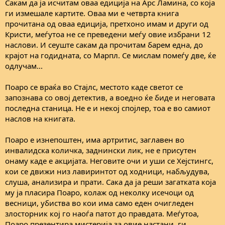
Сакам да ја исчитам оваа едиција на Арс Ламина, со која
ги измешале картите. Оваа ми е четврта книга
прочитана од оваа едиција, претхоно имам и други од
Кристи, меѓутоа не се преведени меѓу овие избрани 12
наслови. И сеуште сакам да прочитам барем една, до
крајот на годидната, со Марпл. Се мислам помеѓу две, ќе
одлучам...
Поаро се враќа во Стајлс, местото каде светот се
запознава со овој детектив, а воедно ќе биде и неговата
последна станица. Не е и некој спојлер, тоа е во самиот
наслов на книгата.
Поаро е изнепоштен, има артритис, заглавен во
инвалидска количка, заднински лик, не е присутен
онаму каде е акцијата. Неговите очи и уши се Хејстингс,
кои се движи низ лавиринтот од ходници, набљудува,
слуша, анализира и прати. Сака да ја реши загатката која
му ја пласира Поаро, колаж од неколку исечоци од
весници, убиства во кои има само еден очигледен
злосторник кој го наоѓа патот до правдата. Меѓутоа,
Поаро презентира мистерија за овие настани, ги