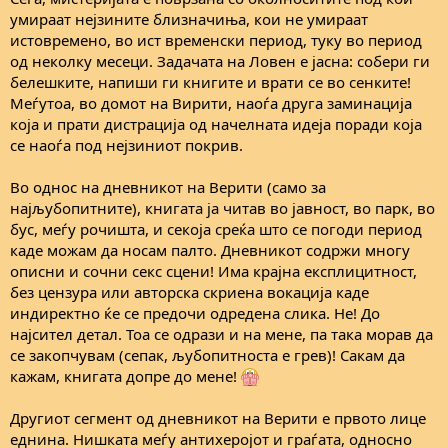
умираат нејзините близначиња, кои не умираат
истовремено, во ист временски период, туку во период
од неколку месеци. Задачата на Ловен е јасна: собери ги
белешките, напиши ги книгите и врати се во сенките!
Меѓутоа, во домот на Вирити, наоѓа друга заминација
која и прати дистрација од начелната идеја поради која
се наоѓа под нејзиниот покрив.
Во однос на дневникот на Верити (само за
најљубопитните), книгата ја читав во јавност, во парк, во
бус, меѓу рочишта, и секоја среќа што се погоди период
каде можам да носам палто. Дневникот содржи многу
описни и сочни секс сцени! Има крајна експлицитност,
без цензура или авторска скриена вокација каде
индиректно ќе се предочи одредена слика. Не! До
најсител детал. Тоа се одрази и на мене, па така морав да
се закопчувам (сепак, љубопитноста е грев)! Сакам да
кажам, книгата допре до мене!
Другиот сегмент од дневникот на Верити е првото лице
еднина. Нишката меѓу антихеројот и граѓата, односно