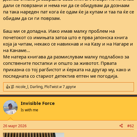
дали се поврзани и нема ни да се обидувам да дознаам
па така нареден пат кога ќе одам ќе ја купам и таа па ќе се
обидам да си ги поврзам.
Баш ми се допадна. Иако имав малку проблем на
почетокот со имињата затоа што е прва јапонска книга
која ја читам, некако се навикнав и на Казу и на Нагаре и
на Канаме...
Ме натера книгава да размислувам малку подлабоко за
сопствените постапки и општо за животот. Првата
приказна со тој рагбистот и ќерката на другар му, како и
последната со стариот детектив ептен ме погодија.
nicole_l
,
Darling
,
PloTwist
и 7 други
R
e
a
Invisible Force
c
t
Is with me
i
o
n
26 март 2026
#62
s
: