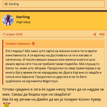
Darling
R
e
a
Darling
c
t
High Value
i
o
n
17 април 2026
#68
s
:
Sussaro напиша:
Ете гледаш? Абе само што сврте на женски книги ти се врати
женственоста. А се вратиш на Достоевски се ти е лигаво и
патетично. И после немало машки или женски книги и што
имало врска сето тоа не требале такви поделби. Абе слушај го
батко ти, знам што зборам. Продолжи со оваа траекторија и за
многу бргу време ќе не израдуваш во Драга Кајгана со свадба и
синче или ќеркиче. Продолжи со другата и не ти бега
судбината на Шуламита Фајрстоун.
Готово средено е сега ќе одам некој тепач да си најдам за
маж. Сакаш да бидеш кум на свадбата?
Еве ќе му речам на Дамби да ми ја позајми Колин Хувер