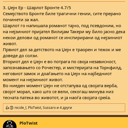
s
:
3. Џејн Ер - Шарлот Бронте 4.7/5
Семејството Бронте биле трагични гении, сите прерано
починети за жал.
Шарлот го напишала романот тајно, под псевдоним, но
на нејзиниот пријател Вилијам Такери му било јасно дека
некои делови од романот се инспирирани од нејзиниот
живот.
Првиот дел за детството на Џејн е траорен и тежок и ме
доведе до солзи.
Вториот дел е Џејн е во потрага по своја независност,
запознавањето со Рочестер, и мистеријата на Торнфилд,
неговиот замок и доаѓањето на Џејн на најбедниот
момент на нејзиниот живот.
Во ниеден момент Џејн не отстапува од својата верба,
својот морал, како што се вели, секогаш минува низ
тесната патека во животот, и ја наоѓа својата среќа.
nicole_l
,
PloTwist
,
Sussaro
и 4 други
R
e
a
PloTwist
c
t