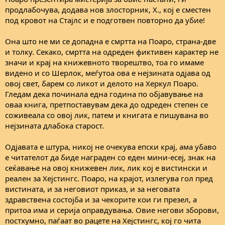
продлабочува, додава нов злосторник, Х., кој е сместен
под кровот на Стајлс и е подготвен повторно да убие!
Она што не ми се допадна е смртта на Поаро, страна-две
и толку. Секако, смртта на одреден фиктивен карактер не
значи и крај на книжевното творештво, тоа го имаме
видено и со Шерлок, меѓутоа ова е нејзината одјава од
овој свет, барем со ликот и делото на Херкул Поаро.
Гледам дека починала една година по објавување на
оваа книга, претпоставувам дека до одреден степен се
соживеала со овој лик, патем и книгата е пишувана во
нејзината длабока старост.
Одјавата е штура, никој не очекува епски крај, ама убаво
е читателот да биде награден со еден мини-есеј, знак на
сеќавање на овој книжевен лик, лик кој е вистински и
реален за Хејстингс. Поаро, на крајот, излегува гол пред
вистината, и за неговиот приказ, и за неговата
здравствена состојба и за чекорите кои ги презел, а
притоа има и серија оправдувања. Овие негови зборови,
постхумно, паѓаат во рацете на Хејстингс, кој го чита