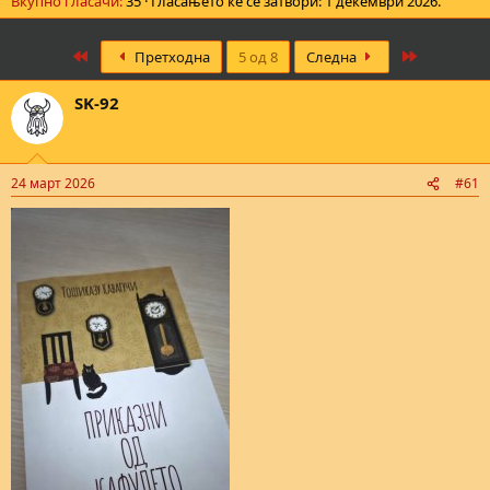
Вкупно гласачи
35
Гласањето ќе се затвори:
1 декември 2026
.
First
Last
Претходна
5 од 8
Следна
SK-92
24 март 2026
#61