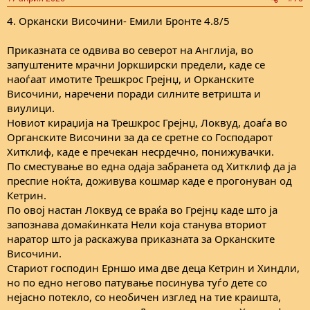
s
:
4. Оркански Височини- Емили Бронте 4.8/5
Приказната се одвива во северот на Англија, во
запуштените мрачни Јоркширски предели, каде се
наоѓаат имотите Трешкрос Грејнџ, и Орканските
Височини, наречени поради силните ветришта и
виулици.
Новиот кираџија на Трешкрос Грејнџ, Локвуд, доаѓа во
Органските Височини за да се сретне со Господарот
Хитклиф, каде е пречекан несрдечно, понижувачки.
По сместување во една одаја забранета од Хитклиф да ја
преспие ноќта, доживува кошмар каде е прогонуван од
Кетрин.
По овој настан Локвуд се враќа во Грејнџ каде што ја
запознава домаќинката Нели која станува вториот
наратор што ја раскажува приказната за Орканските
Височини.
Стариот господин Ерншо има две деца Кетрин и Хиндли,
но по едно негово патување посинува туѓо дете со
нејасно потекло, со необичен изглед на тие краишта,