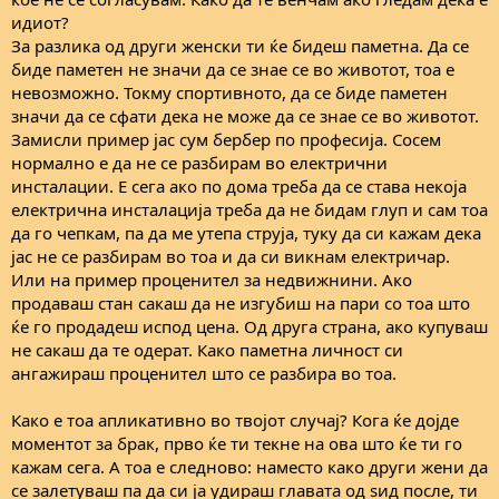
идиот?
За разлика од други женски ти ќе бидеш паметна. Да се
биде паметен не значи да се знае се во животот, тоа е
невозможно. Токму спортивното, да се биде паметен
значи да се сфати дека не може да се знае се во животот.
Замисли пример јас сум бербер по професија. Сосем
нормално е да не се разбирам во електрични
инсталации. Е сега ако по дома треба да се става некоја
електрична инсталација треба да не бидам глуп и сам тоа
да го чепкам, па да ме утепа струја, туку да си кажам дека
јас не се разбирам во тоа и да си викнам електричар.
Или на пример проценител за недвижнини. Ако
продаваш стан сакаш да не изгубиш на пари со тоа што
ќе го продадеш испод цена. Од друга страна, ако купуваш
не сакаш да те одерат. Како паметна личност си
ангажираш проценител што се разбира во тоа.
Како е тоа апликативно во твојот случај? Кога ќе дојде
моментот за брак, прво ќе ти текне на ова што ќе ти го
кажам сега. А тоа е следново: наместо како други жени да
се залетуваш па да си ја удираш главата од ѕид после, ти