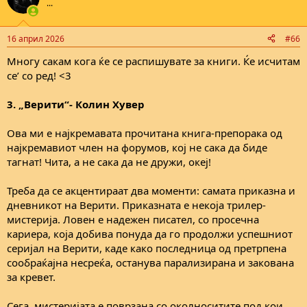
...
i
o
n
16 април 2026
#66
s
:
Многу сакам кога ќе се распишувате за книги. Ќе исчитам
се’ со ред! <3
3. „Верити“- Колин Хувер
Ова ми е најкремавата прочитана книга-препорака од
најкремавиот член на форумов, кој не сака да биде
тагнат! Чита, а не сака да не дружи, океј!
Треба да се акцентираат два моменти: самата приказна и
дневникот на Верити. Приказната е некоја трилер-
мистерија. Ловен е надежен писател, со просечна
кариера, која добива понуда да го продолжи успешниот
серијал на Верити, каде како последница од претрпена
сообраќајна несреќа, останува парализирана и закована
за кревет.
Сега, мистеријата е поврзана со околноситите под кои