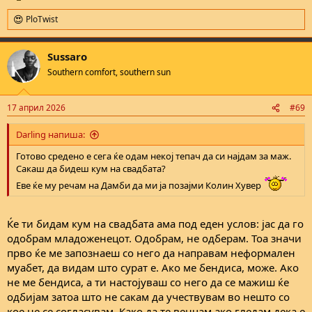
PloTwist
R
e
a
Sussaro
c
t
Southern comfort, southern sun
i
o
n
17 април 2026
#69
s
:
Darling напиша:
Готово средено е сега ќе одам некој тепач да си најдам за маж.
Сакаш да бидеш кум на свадбата?
Еве ќе му речам на Дамби да ми ја позајми Колин Хувер
Ќе ти бидам кум на свадбата ама под еден услов: јас да го
одобрам младоженецот. Oдобрам, не одберам. Тоа значи
прво ќе ме запознаеш со него да направам неформален
муабет, да видам што сурат е. Ако ме бендиса, може. Ако
не ме бендиса, а ти настојуваш со него да се мажиш ќе
одбијам затоа што не сакам да учествувам во нешто со
кое не се согласувам. Како да те венчам ако гледам дека е