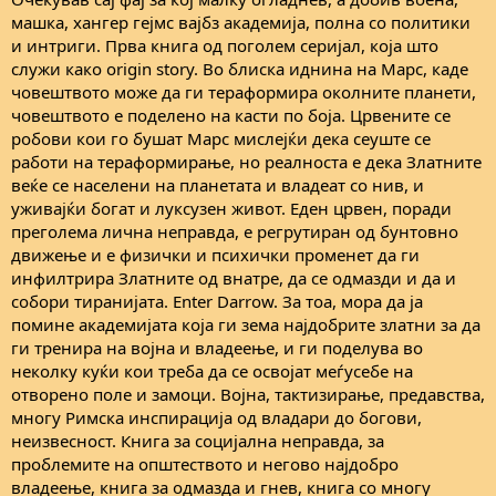
машка, хангер гејмс вајбз академија, полна со политики
и интриги. Прва книга од поголем серијал, која што
служи како origin story. Во блиска иднина на Марс, каде
човештвото може да ги тераформира околните планети,
човештвото е поделено на касти по боја. Црвените се
робови кои го бушат Марс мислејќи дека сеуште се
работи на тераформирање, но реалноста е дека Златните
веќе се населени на планетата и владеат со нив, и
уживајќи богат и луксузен живот. Еден црвен, поради
преголема лична неправда, е регрутиран од бунтовно
движење и е физички и психички променет да ги
инфилтрира Златните од внатре, да се одмазди и да и
собори тиранијата. Enter Darrow. За тоа, мора да ја
помине академијата која ги зема најдобрите златни за да
ги тренира на војна и владеење, и ги поделува во
неколку куќи кои треба да се освојат меѓусебе на
отворено поле и замоци. Војна, тактизирање, предавства,
многу Римска инспирација од владари до богови,
неизвесност. Книга за социјална неправда, за
проблемите на општеството и негово најдобро
владеење, книга за одмазда и гнев, книга со многу