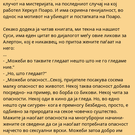
клучот на мистеријата, на последниот случај на кој
работел Херкул Поаро. И има скриена генијалност, во
однос на мотивот на убиецот и постапката на Поаро.
Секако додека ја читав книгата, ми текна на нашиот
Суси, има еден цитат во дијалогот меѓу овие ликови за
Алертон, кој е никаквец, но притоа жените паѓаат на
него:
...
- „Можеби во таквите гледаат нешто што не го гледаме
ние.“
- „Но, што гледаат?“
- „Можеби опасност...Секој, пријателе посакува сосема
малку опасност во животот. Некој таква опасност добива
посредно- на пример, во борба со бикови. Некој чита за
опасности. Некој оди в кино да ја гледа. Но, во едно
нешто сум сигурен- кога е премногу безбедно, просто, е
одбивно за природата на секое човечко суштество.
Мажите ја наоѓаат опасноста на многубројни начини-
жените се сведени да си ја наоѓаат потребната опасност
најчесто во сексуални врски. Можеби затоа добро им