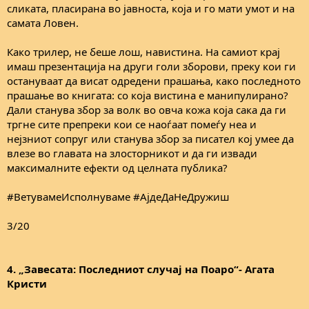
сликата, пласирана во јавноста, која и го мати умот и на
самата Ловен.
Како трилер, не беше лош, навистина. На самиот крај
имаш презентација на други голи зборови, преку кои ги
остануваат да висат одредени прашања, како последното
прашање во книгата: со која вистина е манипулирано?
Дали станува збор за волк во овча кожа која сака да ги
тргне сите препреки кои се наоѓаат помеѓу неа и
нејзниот сопруг или станува збор за писател кој умее да
влезе во главата на злосторникот и да ги извади
максималните ефекти од целната публика?
#ВетувамеИсполнуваме #АјдеДаНеДружиш
3/20
4. „Завесата: Последниот случај на Поаро“- Агата
Кристи