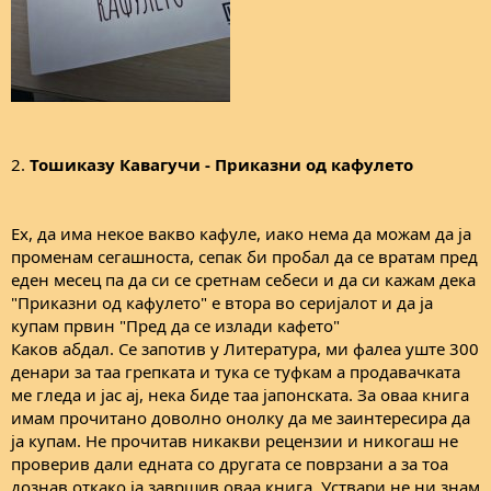
2.
Тошиказу Кавагучи - Приказни од кафулето
Ех, да има некое вакво кафуле, иако нема да можам да ја
променам сегашноста, сепак би пробал да се вратам пред
еден месец па да си се сретнам себеси и да си кажам дека
"Приказни од кафулето" е втора во серијалот и да ја
купам првин "Пред да се излади кафето"
Каков абдал. Се запотив у Литература, ми фалеа уште 300
денари за таа грепката и тука се туфкам а продавачката
ме гледа и јас ај, нека биде таа јапонската. За оваа книга
имам прочитано доволно онолку да ме заинтересира да
ја купам. Не прочитав никакви рецензии и никогаш не
проверив дали едната со другата се поврзани а за тоа
дознав откако ја завршив оваа книга. Уствари не ни знам