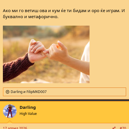
Ако ми го ветиш ова и кум ќе ти бидам и оро ќе играм. И
буквално и метафорично.
Darling
и
FilipMKD007
R
e
a
Darling
c
t
High Value
i
o
n
17 април 2026
#70