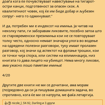
доаѓа кога ќе почувствуваат навестување на тигарот-
остри канџи, подготвеност за опасен скок. А
квалитетниот човек, кој ќе им биде добар и љубезен
сопруг- него го одминуваат.“
И да, потребен ми е индексот на имиња. Ја читав на
неколку пати, ги заборавам ликовите, посебно затоа што
се старовременски презимиња кои не се повторуваат
толку често, односно немаат значајна улога во водење
на одредени полезни разговори, туку имаат пролазен
разговор, кој значи од аспектот на фрлање трошки, кои
се точки чија спојка, или систем на елиминација, низ
книгата го дава лицето на убиецот. Нема многу ликови,
ама ужасно лошо паметам имиња!
4/20
Другите две книги не ми се дочитани, ама морам
(по)редовно да си ја пишувам домашната задача, во
спротивно, кога ќе ми се натрупа, ме фаќа летаргија.
nicole_l
,
SK-92
,
Darling
и 3 други
R