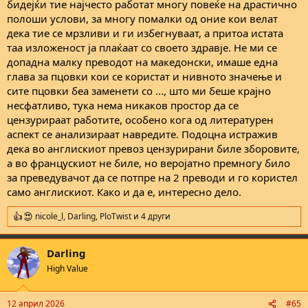
бидејќи тие најчесто работат многу повеќе на драстично
полоши услови, за многу помалки од оние кои велат
дека тие се мрзливи и ги избегнуваат, а притоа истата
таа изложеност ја плаќаат со своето здравје. Не ми се
допадна малку преводот на македонски, имаше една
глава за пцовки кои се користат и нивното значење и
сите пцовки беа заменети со ..., што ми беше крајно
несфатливо, тука нема никаков простор да се
цензурираат работите, особено кога од литературен
аспект се анализираат навредите. Подоцна истражив
дека во англискиот превоз цензурирани биле зборовите,
а во францускиот не биле, но веројатно премногу било
за преведувачот да се потпре на 2 преводи и го користел
само англискиот. Како и да е, интересно дело.
nicole_l
,
Darling
,
PloTwist
и 4 други
R
e
a
Darling
c
t
High Value
i
o
n
12 април 2026
#65