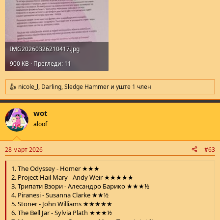
IMG20260326210417.jpg
900 KB · Прегледи: 11
nicole_l
,
Darling
,
Sledge Hammer
и уште 1 член
R
e
a
wot
c
t
aloof
i
o
n
28 март 2026
#63
s
:
1. The Odyssey - Homer ★★★
2. Project Hail Mary - Andy Weir ★★★★★
3. Трипати Взори - Алесандро Барико ★★★½
4. Piranesi - Susanna Clarke ★★½
5. Stoner - John Williams ★★★★★
6. The Bell Jar - Sylvia Plath ★★★½