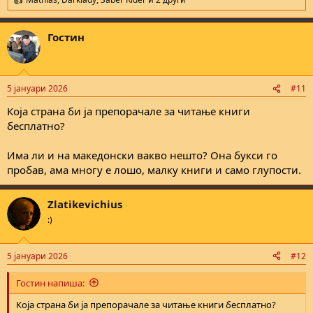
R
e
a
Гостин
c
t
i
o
n
5 јануари 2026
#11
s
:
Која страна би ја препорачале за читање книги
бесплатно?
Има ли и на македонски вакво нешто? Она букси го
пробав, ама многу е лошо, малку книги и само глупости.
Zlatikevichius
:)
5 јануари 2026
#12
Гостин напиша:
Која страна би ја препорачале за читање книги бесплатно?