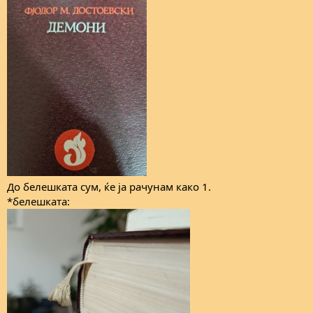
До белешката сум, ќе ја рачунам како 1.
*белешката: