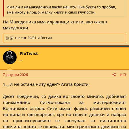
Има ли и на македонски вакво нешто? Она букси го пробав,
ама многу е лошо, малку книги и само глупости.
На Македоника има илјадници книги, ако сакаш
македонски.
тнг тнг 29/31
и
Гостин
R
e
a
PloTwist
c
t
...
i
o
n
7 јануари 2026
#13
s
:
1. „И не остана ниту еден“- Агата Кристи
Десет поединци, со дамка во своето минато, добиваат
примамливо писмо-покана за мистериозниот
Војничкиот остров. Сите имаат флека, различен степен
на вина и одговорност, крв на своите дланки и набрзо
по пристигнувањето се соочуваат со вистинската
причина зошто се повикани: мистериозниот домаќин ги