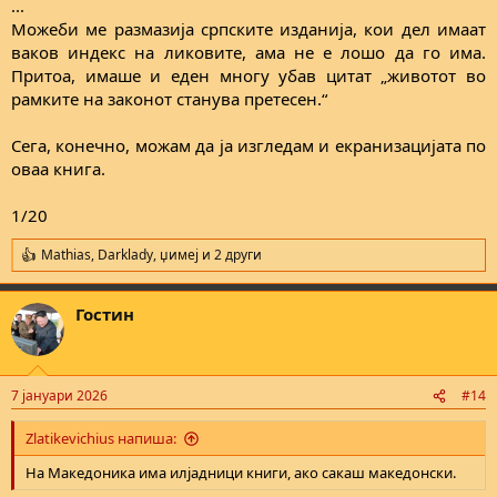
...
Можеби ме размазија српските изданија, кои дел имаат
ваков индекс на ликовите, ама не е лошо да го има.
Притоа, имаше и еден многу убав цитат „животот во
рамките на законот станува претесен.“
Сега, конечно, можам да ја изгледам и екранизацијата по
оваа книга.
1/20​
Mathias
,
Darklady
,
џимеј
и 2 други
R
e
a
Гостин
c
t
i
o
n
7 јануари 2026
#14
s
:
Zlatikevichius напиша:
На Македоника има илјадници книги, ако сакаш македонски.