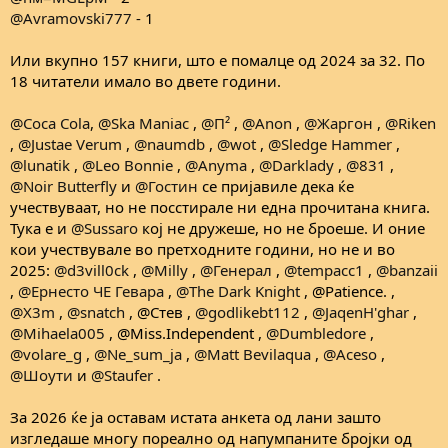
@Avramovski777
- 1
Или вкупно 157 книги, што е помалце од 2024 за 32. По
18 читатели имало во двете години.
@Coca Cola
,
@Ska Maniac
,
@П²
,
@Anon
,
@Жаргон
,
@Riken
,
@Justae Verum
,
@naumdb
,
@wot
,
@Sledge Hammer
,
@lunatik
,
@Leo Bonnie
,
@Anyma
,
@Darklady
,
@831
,
@Noir Butterfly
и
@Гостин
се пријавиле дека ќе
учествуваат, но не посстирале ни една прочитана книга.
Тука е и
@Sussaro
кој не дружеше, но не броеше. И оние
кои учествувале во претходните години, но не и во
2025:
@d3vill0ck
,
@Milly
,
@Генерал
,
@tempacc1
,
@banzaii
,
@Ернесто ЧЕ Гевара
,
@The Dark Knight
, @Patience. ,
@X3m
,
@snatch
, @Стев ,
@godlikebt112
,
@JaqenH'ghar
,
@Mihaela005
, @Miss.Independent ,
@Dumbledore
,
@volare_g
,
@Ne_sum_ja
,
@Matt Bevilaqua
,
@Aceso
,
@Шоути
и
@Staufer
.
За 2026 ќе ја оставам истата анкета од лани зашто
изгледаше многу пореално од напумпаните бројки од