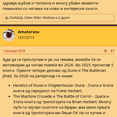
здравје,љубов и топлина и многу убави моменти
поминати со читање на нови и интересни книги.
Darklady
,
Saber Rider
,
Mathias
и 2 други
R
e
a
Amaterasu
c
t
123123113
i
o
n
1 јануари 2026
#3
s
:
Ајде да се приклучам и јас на темава, можеби ќе се
мотивирам да читам повеќе во 2026. Во 2025 прочитав 5
книги. Првите четири делови од Dune и The Butlerian
Jihad. За 2026 на репертоар ги имам:
Heretics of Dune и Chapterhouse: Dune - 5тата и 6тата
книга од серијалот на Frank Herbert.
The Machine Crusade и The Battle of Corrin - 2рата и
3тата книга од трилогијата на Brian Herbert. Многу
луѓе ги хејтаат книгите на Брајан ама мене првата
книга од трилогијата ми беше ОК па ги купив и