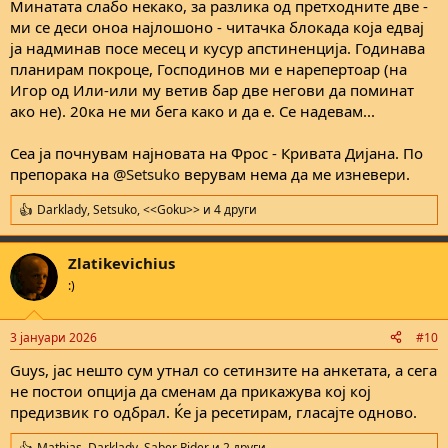
Минатата слабо некако, за разлика од претходните две -
ми се деси оноа најлошоно - читачка блокада која едвај
ја надминав посе месец и кусур апстиненција. Годинава
планирам покроце, Господинов ми е нарепертоар (на
Игор од Или-или му ветив бар две негови да поминат
ако не). 20ка не ми бега како и да е. Се надевам...
Сеа ја почнувам најновата на Фрос - Кривата Дијана. По
препорака на
@Setsuko
верувам нема да ме изневери.
Darklady
,
Setsuko
,
<<Goku>>
и 4 други
R
e
a
Zlatikevichius
c
t
:)
i
o
n
3 јануари 2026
#10
s
:
Guys, јас нешто сум утнал со сетинзите на анкетата, а сега
не постои опција да сменам да прикажува кој кој
предизвик го одбрал. Ќе ја ресетирам, гласајте одново.
Mathias
,
Darklady
,
Saber Rider
и 2 други