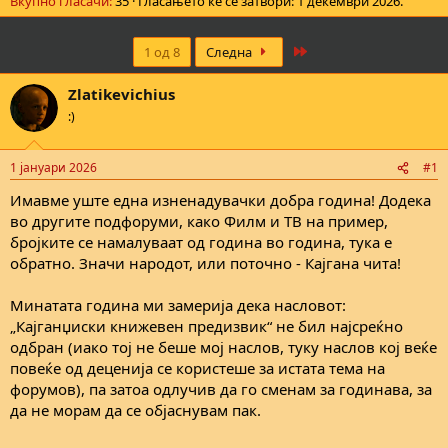
Вкупно гласачи
35
Гласањето ќе се затвори:
1 декември 2026
.
Last
1 од 8
Следна
Zlatikevichius
:)
1 јануари 2026
#1
Имавме уште една изненадувачки добра година! Додека
во другите подфоруми, како Филм и ТВ на пример,
бројките се намалуваат од година во година, тука е
обратно. Значи народот, или поточно - Кајгана чита!
Минатата година ми замерија дека насловот:
„Кајганџиски книжевен предизвик“ не бил најсреќно
одбран (иако тој не беше мој наслов, туку наслов кој веќе
повеќе од деценија се користеше за истата тема на
форумов), па затоа одлучив да го сменам за годинава, за
да не морам да се објаснувам пак.