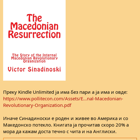
Преку Kindle Unlimited ја има без пари а ја има и овде:
https://www.pollitecon.com/Assets/E...nal-Macedonian-
Revolutionary-Organization.pdf
Иначе Синадиноски е роден и живее во Америка и со
Македонско потекло. Книгата ја прочитав скоро 20% а
мора да кажам доста течно с чита и на Англиски.