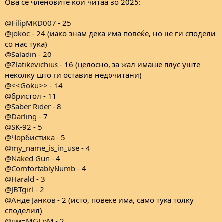
Ова се членовите кои читаа во 2025:
@FilipMKD007
- 25
@jokoc
- 24 (иако знам дека има повеќе, но не ги сподели
со нас тука)
@Saladin
- 20
@Zlatikevichius
- 16 (целосно, за жал имаше плус уште
неколку што ги оставив недочитани)
@<<Goku>>
- 14
@бристол - 11
@Saber Rider
- 8
@Darling
- 7
@SK-92
- 5
@Чорбистика
- 5
@my_name_is_in_use
- 4
@Naked Gun
- 4
@ComfortablyNumb
- 4
@Harald
- 3
@JBTgirl
- 2
@Анде Јанков
- 2 (исто, повеќе има, само тука толку
споделил)
@пм=MGLpM
- 2