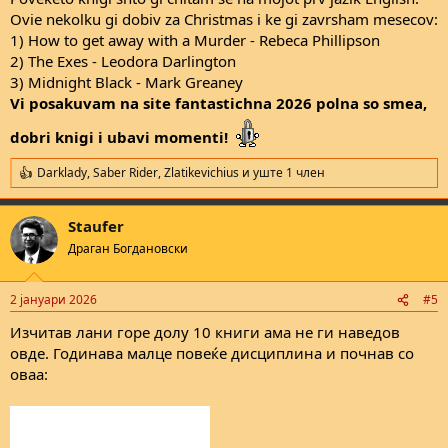
Ovie nekolku gi dobiv za Christmas i ke gi zavrsham mesecov:
1) How to get away with a Murder - Rebeca Phillipson
2) The Exes - Leodora Darlington
3) Midnight Black - Mark Greaney
Vi posakuvam na site fantastichna 2026 polna so smea,
dobri knigi i ubavi momenti!
Darklady
,
Saber Rider
,
Zlatikevichius
и уште 1 член
R
e
a
Staufer
c
t
Драган Богдановски
i
o
n
2 јануари 2026
#5
s
:
Изчитав лани горе долу 10 книги ама не ги наведов
овде. Годинава малце повеќе дисциплина и почнав со
оваа: