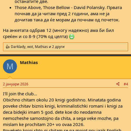
останатите две.
Those Above, Those Bellow - David Polansky. Првата
почнав да ја читам пред 2 години, ама не ја
дочитав така да ќе морам да почнам од почеток.
На анкетата одбрав 12 (многу надежно) ама би бил
среќен и со 8-9 (70% од целта)
Darklady
,
wot
,
Mathias
и 2 други
R
e
a
Mathias
c
M
t
i
o
n
2 јануари 2026
#4
s
:
I'll join the club...
Obichno chitam okolu 20 knigi godishno. Minatata godina
poveke chitav biznis knigi, kriminalistichki romani i knigi za
deca bidejki imam 5 god. dete koe do neodamna
nemozheshe samostojno da chita, a sega veke mozhe, pa
mislam ke prochitam 20+ vo ovaa 2026.
Poveketo knigi shto gi chitam se na mojot prv jazik English.