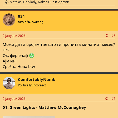
Mathias
,
Darklady
,
Naked Gun
и 2 други
R
e
a
831
c
t
רַב אושר של חוכמה
i
o
n
2 јануари 2026
#6
s
:
Можи да ги бројам тие што ги прочитав минатиот месец?
Не?
Ок, фер енаф
Ајм ин!
Среќна Нова btw
ComfortablyNumb
Politically Incorrect
2 јануари 2026
#7
01. Green Lights - Matthew McCounaghey