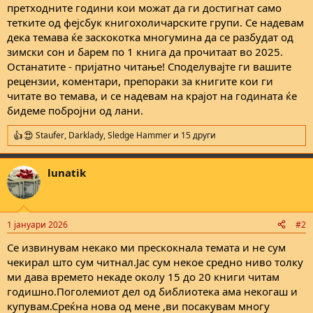
претходните години кои можат да ги достигнат само
тетките од фејсбук книгохоличарските групи. Се надевам
дека темава ќе заскокотка многумина да се разбудат од
зимски сон и барем по 1 книга да прочитаат во 2025.
Останатите - пријатно читање! Споделувајте ги вашите
рецензии, коментари, препораки за книгите кои ги
читате во темава, и се надевам на крајот на годината ќе
бидеме побројни од лани.
Staufer
,
Darklady
,
Sledge Hammer
и 15 други
R
e
a
lunatik
c
t
i
o
n
1 јануари 2026
#2
s
:
Се извинувам некако ми прескокнала темата и не сум
чекирал што сум читнал.Јас сум некое средно ниво толку
ми дава времето некаде околу 15 до 20 книги читам
годишно.Поголемиот дел од библиотека ама некогаш и
купувам.Среќна нова од мене ,ви посакувам многу