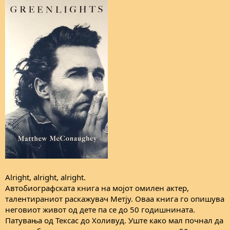
Alright, alright, alright.
Автобиографската книга на мојот омилен актер,
талентираниот раскажувач Метју. Оваа книга го опишува
неговиот живот од дете па се до 50 годишнината.
Патувања од Тексас до Холивуд. Уште како мал почнал да