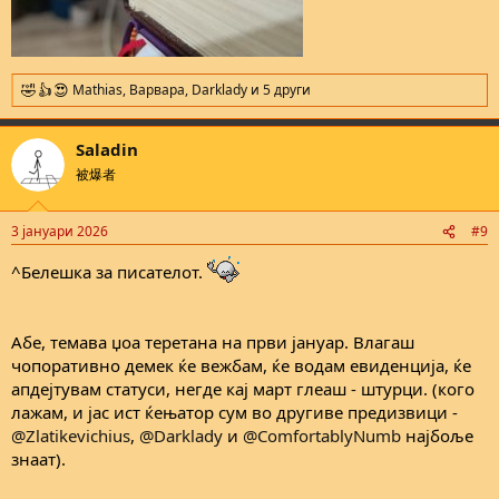
Mathias
,
Варвара
,
Darklady
и 5 други
R
e
a
Saladin
c
t
被爆者
i
o
n
3 јануари 2026
#9
s
:
^Белешка за писателот.
Абе, темава џоа теретана на први јануар. Влагаш
чопоративно демек ќе вежбам, ќе водам евиденција, ќе
апдејтувам статуси, негде кај март глеаш - штурци. (кого
лажам, и јас ист ќењатор сум во другиве предизвици -
@Zlatikevichius
,
@Darklady
и
@ComfortablyNumb
најбоље
знаат).