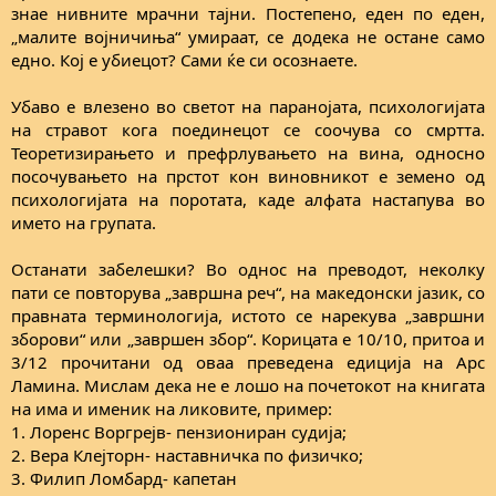
знае нивните мрачни тајни. Постепено, еден по еден,
„малите војничиња“ умираат, се додека не остане само
едно. Кој е убиецот? Сами ќе си осознаете.
Убаво е влезено во светот на паранојата, психологијата
на стравот кога поединецот се соочува со смртта.
Теоретизирањето и префрлувањето на вина, односно
посочувањето на прстот кон виновникот е земено од
психологијата на поротата, каде алфата настапува во
името на групата.
Останати забелешки? Во однос на преводот, неколку
пати се повторува „завршна реч“, на македонски јазик, со
правната терминологија, истото се нарекува „завршни
зборови“ или „завршен збор“. Корицата е 10/10, притоа и
3/12 прочитани од оваа преведена едиција на Арс
Ламина. Мислам дека не е лошо на почетокот на книгата
на има и именик на ликовите, пример:
1. Лоренс Воргрејв- пензиониран судија;
2. Вера Клејторн- наставничка по физичко;
3. Филип Ломбард- капетан