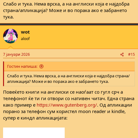
Слабо и тука. Нема врска, а на англиски која е најдобра
страна/апликација? Може и во порака ако е забрането
тука.
wot
aloof
7 јануари 2026
#15
Гостин напиша:
Слабо и тука. Нема врска, а на англиски која е најдобра страна/
апликација? Може и во порака ако е забрането тука.
Повеќето книги на англиски се наоѓаат со гугл срч а
телефонот ќе ти ги отвори со нативен читач. Една страна
како пример е
https://www.gutenberg.org/
. Од апликации
порано за телефон сум користел moon reader и kindle,
супер е киндл апликацијата: