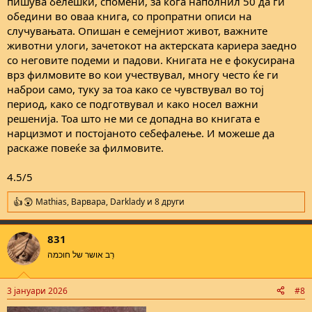
пишува белешки, спомени, за кога наполнил 50 да ги
обедини во оваа книга, со пропратни описи на
случувањата. Опишан е семејниот живот, важните
животни улоги, зачетокот на актерската кариера заедно
со неговите подеми и падови. Книгата не е фокусирана
врз филмовите во кои учествувал, многу често ќе ги
наброи само, туку за тоа како се чувствувал во тој
период, како се подготвувал и како носел важни
решенија. Тоа што не ми се допадна во книгата е
нарцизмот и постојаното себефалење. И можеше да
раскаже повеќе за филмовите.
4.5/5
Mathias
,
Варвара
,
Darklady
и 8 други
R
e
a
831
c
t
רַב אושר של חוכמה
i
o
n
3 јануари 2026
#8
s
: