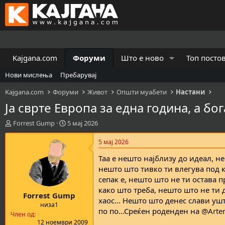
Kajgana.com
Форуми
Што е ново
Топ посто
Нови мислења
Пребарувај
Kajgana.com
Форуми
Живот
Општи муабети
Настани
Ја сврте Европа за една година, а бо
К
В
Forrest Gump
5 мај 2026
р
р
е
е
5 мај 2026
а
м
Таа е нешто најблизу до идеал, н
т
е
о
н
нешто што тивко ти влегува под к
р
а
сепак е, нешто што не ти остава 
н
з
како што треба, нешто што не ти 
Forrest Gump
а
а
хаос... Нешто што денес слави уш
т
п
низа1
по по...Среќен роденден на
@Artem
е
о
Член од
м
ч
12 ноември 2009