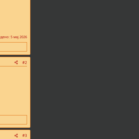
едено:
5 мај 2026
#2
#3