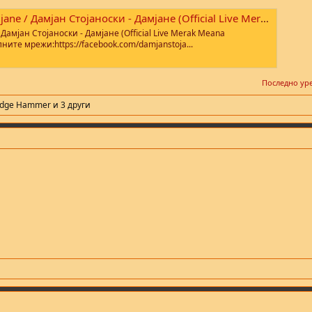
 Дамјан Стојаноски - Дамјане (Official Live Merak Meana SitelTV)
 Дамјан Стојаноски - Дамјане (Official Live Merak Meana
лните мрежи:https://facebook.com/damjanstoja...
Последно ур
edge Hammer
и 3 други