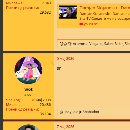
Мислења
7.040
а
н
Damjan Stojanoski - Damjane /
Поени од реакции
т
у
29.632
Damjan Stojanoski - Damjane /
а
в
SitelTV)Следете ме на соција
а
youtu.be
њ
е
Artemisia Vulgaris
,
Saber Rider
,
Sl
R
e
a
5 мај 2026
c
t
sr
i
o
n
s
:
wot
aloof
Член од
20 мај 2008
Мислења
20.486
Поени од реакции
Joey-Jojo Jr. Shabadoo
R
36.134
e
a
7 мај 2026
c