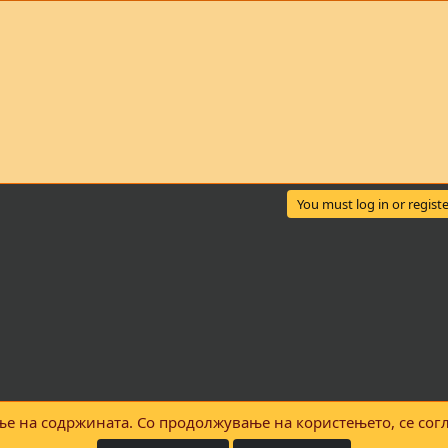
You must log in or registe
е на содржината. Со продолжување на користењето, се согл
Контактирајте нè