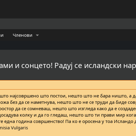
ви
Членови
гами и сонцето! Радуј се исландски на
ешто најсовршено што постои, нешто што не бара ништо, а да
ожа без да се наметнува, нешто што не се труди да биде со
простор да се сомневаш, нешто што изгледа како да е создад
досадува колку и да го гледаш, нешто што ти прави мир кога
те една година совршенство! Па ко е оросена у тоа Исландо 
isia Vulgaris