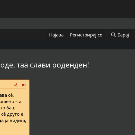
Најава
Регистрирај се
Барај
роде, таа слави роденден!
#1
ва сè,
вршено – а
ено баш
 сè друго е
да ја видиш,