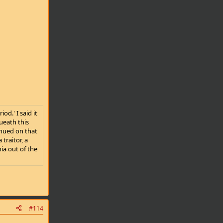
d.' I said it
ueath this
inued on that
traitor, a
ia out of the
#114