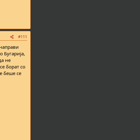
#111
 направи
о Бугарија,
да не
се борат со
ќе беше се