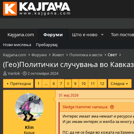
Kajgana.com
Форуми
Што е ново
Топ посто
Нови мислења
Пребарувај
Kajgana.com
Форуми
Живот
Политика и вести
Свет
(Гео)Политички случувања во Кавказо
К
В
Vanlok
2 октомври 2024
р
р
Претходна
1
…
6
7
8
9
10
11
12
Следна
е
е
а
м
т
е
31 мај 2026
о
н
р
а
Sledge Hammer напиша:
н
з
а
а
Интерес имаат ама немаат и ресурси и
т
п
И јас имам интерес и желба за многу
Klin
е
о
м
ч
ПС: да не се биде во кожата на Ерме
Колце