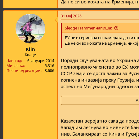
Да не си во кожата на Ерменија, н
31 мај 2026
Sledge Hammer напиша:
ЕУ не е сериозна во намерата да ги п
Да не си во кожата на Ерменија, никој
Klin
Колце
Поради случувањата во Украина а 
Член од
6 јануари 2014
Мислења
5.316
полноправно членство во ЕУ, можно
Поени од реакции
8.606
СССР земји се доста важни за Руси
копнена инвазија преку Грузија, 
аспект на Меѓународни односи за 
А
Казахстан веројатно сака да прод
Запад им легнува во нивните бан
нив. Балансираат со Кина и Русиј