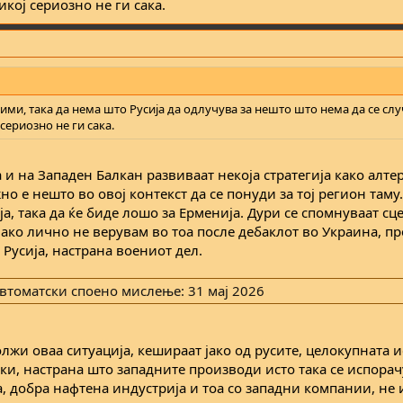
икој сериозно не ги сака.
рими, така да нема што Русија да одлучува за нешто што нема да се слу
 сериозно не ги сака.
и на Западен Балкан развиваат некоја стратегија како алте
 е нешто во овој контекст да се понуди за тој регион таму.
ја, така да ќе биде лошо за Ерменија. Дури се спомнуваат сц
иако лично не верувам во тоа после дебаклот во Украина, пр
Русија, настрана воениот дел.
втоматски споено мислење:
31 мај 2026
олжи оваа ситуација, кешираат јако од русите, целокупната и
ки, настрана што западните производи исто така се испорач
а, добра нафтена индустрија и тоа со западни компании, не 