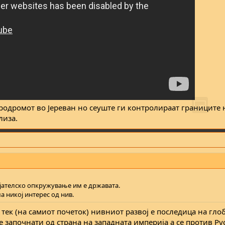
еродромот во Јереван но сеуште ги контролираат границите 
лиза.
јателско опкружување им е државата.
а никој интерес од нив.
о тек (на самиот почеток) нивниот развој е последица на гл
 започнати од страна на западната империја а се против Ру