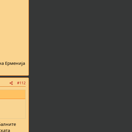
на Ерменија
#112
обалните
ската