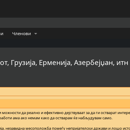
ви
Членови
т, Грузија, Ерменија, Азербејџан, итн
 можности да реално и ефективно дејствуваат за да ги остварат интере
 работи ама ако немам како да остварам ќе набљудувам само.
нија, незавидна месоположба помеѓу непријателски држави и лошо ист