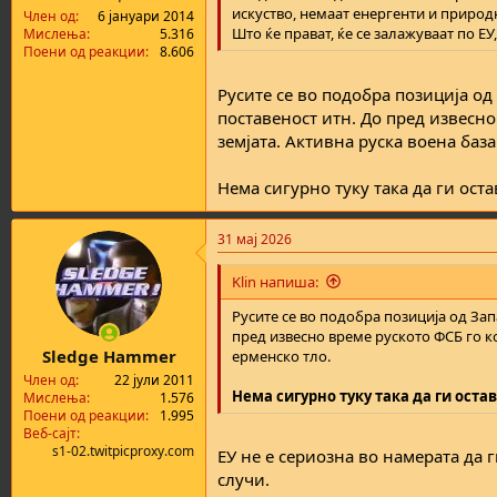
а
н
искуство, немаат енергенти и природ
Член од
6 јануари 2014
т
у
Што ќе прават, ќе се залажуваат по ЕУ,
Мислења
5.316
Поени од реакции
8.606
а
в
а
Русите се во подобра позиција од
њ
е
поставеност итн. До пред извесн
земјата. Активна руска воена база
Нема сигурно туку така да ги остав
31 мај 2026
Klin напиша:
Русите се во подобра позиција од За
пред извесно време руското ФСБ го к
Sledge Hammer
ерменско тло.
Член од
22 јули 2011
Нема сигурно туку така да ги остав
Мислења
1.576
Поени од реакции
1.995
Веб-сајт
s1-02.twitpicproxy.com
ЕУ не е сериозна во намерата да 
случи.