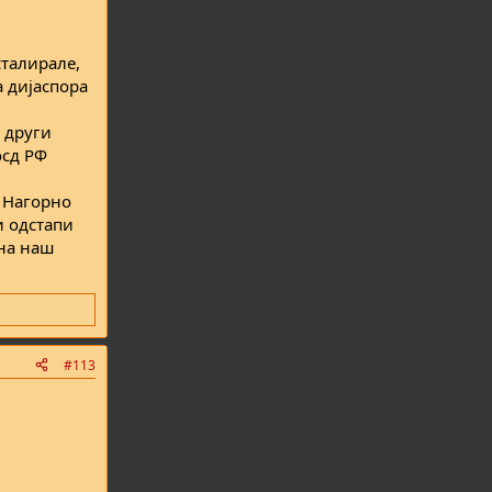
сталирале,
а дијаспора
 други
осд РФ
е Нагорно
и одстапи
 на наш
#113