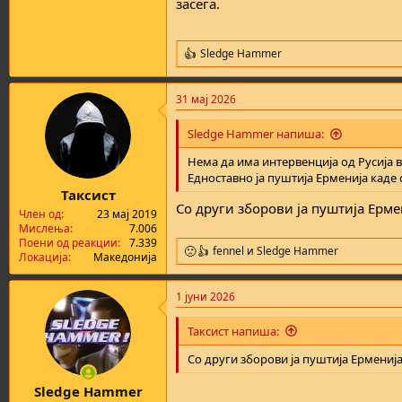
засега.
Sledge Hammer
R
e
a
31 мај 2026
c
t
i
Sledge Hammer напиша:
o
n
Нема да има интервенција од Русија в
s
Едноставно ја пуштија Ерменија каде 
:
Таксист
Со други зборови ја пуштија Ерм
Член од
23 мај 2019
Мислења
7.006
Поени од реакции
7.339
fennel
и
Sledge Hammer
R
Локација
Македонија
e
a
1 јуни 2026
c
t
i
Таксист напиша:
o
n
Со други зборови ја пуштија Ермениј
s
:
Sledge Hammer