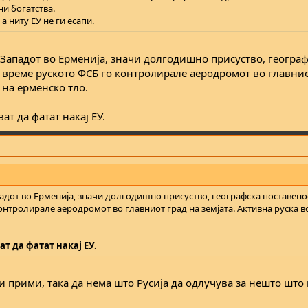
ни богатства.
 а ниту ЕУ не ги есапи.
 Западот во Ерменија, значи долгодишно присуство, геогра
о време руското ФСБ го контролирале аеродромот во главнио
 на ерменско тло.
ат да фатат накај ЕУ.
падот во Ерменија, значи долгодишно присуство, географска поставенос
онтролирале аеродромот во главниот град на земјата. Активна руска в
ат да фатат накај ЕУ.
ги прими, така да нема што Русија да одлучува за нешто што 