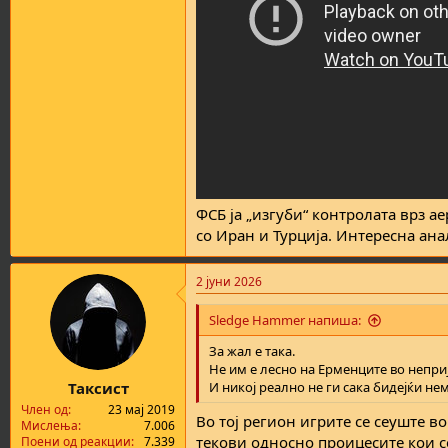
ФСБ ја „изгуби“ контролата врз а
со Иран и Турција. Интересна ана
2 јуни 2026
Sledge Hammer напиша:
За жал е така.
Не им е лесно на Ерменците во непри
Таксист
И никој реално не ги сака бидејќи нем
Член од
23 мај 2019
Во тој регион игрите се сеуште в
Мислења
7.006
текови односно проицесите кои се
Поени од реакции
7.339