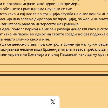
и и локални играчи како Туркие на пример...
на обичните Ерменци ама научени се тие...
сто како и кај нас се во функција/служба на оние кои ги ин
менија има голема дијаспора во Франција), за жал и нивнат
 заинтересирана за интересите на Ерменија.
 еден подолг период на мирен развоја денес РФ како и сите
ат како империи во однос на своите соседи но без подржка 
а нешто слично како и ние.
ва да се целосно стави под контрола Ерменија малку им беш
ницијатива немале вода Ерменија имала и затоа требало да 
циплинирање на Ерменија а и оној Пашињан како да му брат