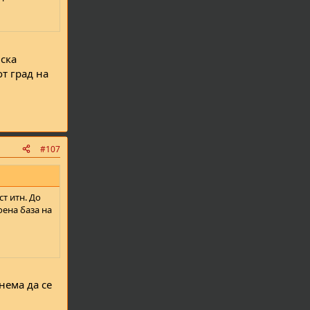
фска
т град на
#107
т итн. До
оена база на
нема да се