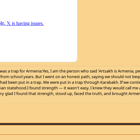
 a trap for Armenia:Yes, I am the person who said 'Artsakh is Armenia, perio
 us from school years. But I went on an honest path, saying we should not beq
 had been put in a trap. We were put in a trap through Karabakh. If we cont
n statehood.I found strength — it wasn't easy. I knew they would call me a 
ery glad I found that strength, stood up, faced the truth, and brought Armen