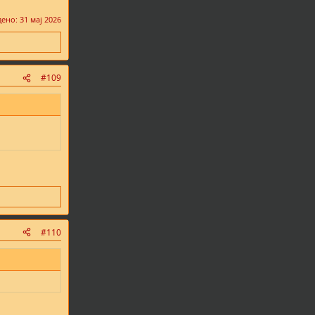
дено:
31 мај 2026
#109
#110