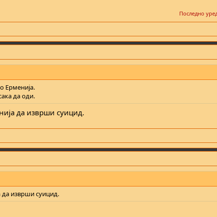
Последно уре
о Ерменија.
сака да оди.
енија да изврши суицид.
а да изврши суицид.