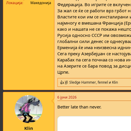
Локација
Македонија
Федерација. Во игрите се вклучен
За жал се ќе се работи врз грбот 
Властите кои им се инсталирани и
најмногу е вмешана Франција (Ер
како и нашата не се покажа нешто
Русија односно СССР им овозможи
глобални сили денес се однесува
Ерменија ќе има неизвесна иднин
Сега преку Азербејџан се настоју
Карабах па сега почнаа со нова и
на Азерите се бара повод за дис
Црпе.
Sledge Hammer
,
fennel
и
Klin
R
e
a
6 јуни 2026
c
t
Better late than never.
i
o
n
s
:
Klin