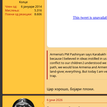
Колце
Член од
6 јануари 2014
Мислења
5.316
Поени од реакции
8.606
Armenia’s PM Pashinyan says Karabakh was
because I believed in ideas instilled in
conflict to our children.I understood we
path, we would lose Armenia and Armenia
land-giver, everything. But today I am v
trap.
Цар хорошо, бојари плохи.
6 јуни 2026