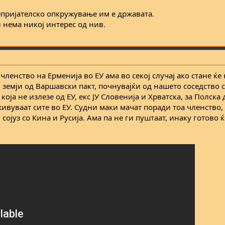
епријателско опкружување им е државата.
и нема никој интерес од нив.
ленство на Ерменија во ЕУ ама во секој случај ако стане ќе
земји од Варшавски пакт, почнувајќи од нашето соседство с
која не излезе од ЕУ, екс ЈУ Словенија и Хрватска, за Полска 
живуваат сите во ЕУ. Судни маки мачат поради тоа членство, 
 сојуз со Кина и Русија. Ама па не ги пуштаат, инаку готово 