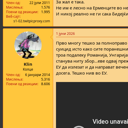
За жал е така.
Член од
22 јули 2011
Мислења
1.576
Не им е лесно на Ерменците во н
Поени од реакции
1.995
И никој реално не ги сака бидејќ
Веб-сајт
s1-02.twitpicproxy.com
1 јуни 2026
Прво многу тешко за полноправо ч
суицид исто како сите поранешни 
троа подалеку Романија, Унгарија 
станува ниту збор...еве одвај пре
Klin
ЕУ да излезат и да направат вечен
Колце
досега. Тешко нив во ЕУ.
Член од
6 јануари 2014
Мислења
5.316
Поени од реакции
8.606