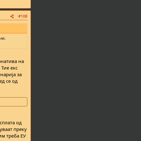
#108
чи.
рнатива на
 Тие екс
енарија за
ед се од
сплата од
уваат преку
им треба ЕУ