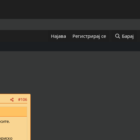
Најава
Регистрирај се
Барај
#106
сите.
ориско