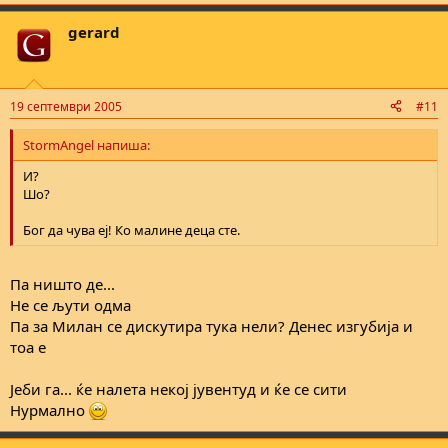
gerard
19 септември 2005
#11
StormAngel напиша:
И?
Шо?
Бог да чува еј! Ко малине деца сте.
Па ништо де...
Не се љути одма
Па за Милан се дискутира тука нели? Денес изгубија и
тоа е
Јеби га... ќе налета некој јувентуд и ќе се сити
Нурмално