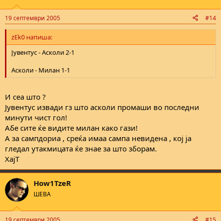
19 септември 2005
#14
zEk0 напиша:
Јувентус - Асколи 2-1
Асколи - Милан 1-1
И сеа што ?
Јувентус извади гз што асколи промаши во последни
минути чист гол!
Абе сите ќе видите милан како гази!
А за сампдориа , среќа имаа сампа невидена , кој ја
гледал утакмицата ќе знае за што зборам.
ХајТ
How1TzeR
ШЕВА
19 септември 2005
#15