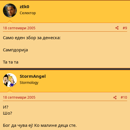
zEk0
Селектор
18 септември 2005
#9
Само еден збор за денеска:
Сампдорија
Та та та
StormAngel
Stormology
18 септември 2005
#10
И?
Шо?
Бог да чува еј! Ко малине деца сте.