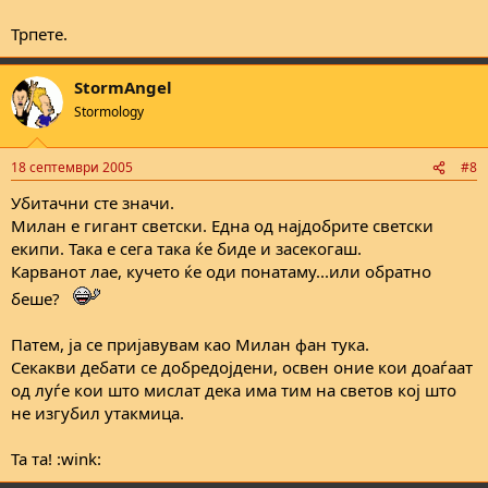
Трпете.
StormAngel
Stormology
18 септември 2005
#8
Убитачни сте значи.
Милан е гигант светски. Една од најдобрите светски
екипи. Така е сега така ќе биде и засекогаш.
Карванот лае, кучето ќе оди понатаму...или обратно
беше?
Патем, ја се пријавувам као Милан фан тука.
Секакви дебати се добредојдени, освен оние кои доаѓаат
од луѓе кои што мислат дека има тим на светов кој што
не изгубил утакмица.
Та та! :wink: