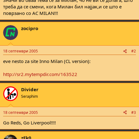
треба да се смени, кога Милан бил најјак,и се што е
поврзано со AC MILAN!!!
zocipro
18 септември 2005
#2
eve nesto za site Inno Milan (CL version):
http://sr2.mytempdir.com/163522
Divider
Seraphim
18 септември 2005
#3
Go Reds, Go Liverpool!!!!
zEk0