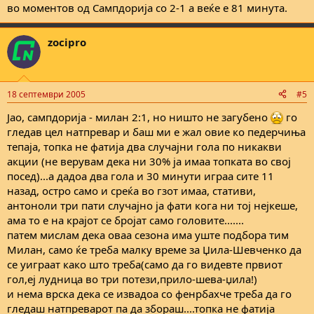
во моментов од Сампдорија со 2-1 а веќе е 81 минута.
zocipro
18 септември 2005
#5
Јао, сампдорија - милан 2:1, но ништо не загубено
го
гледав цел натпревар и баш ми е жал овие ко педерчиња
тепаја, топка не фатија два случајни гола по никакви
акции (не верувам дека ни 30% ја имаа топката во свој
посед)...а дадоа два гола и 30 минути играа сите 11
назад, остро само и среќа во гзот имаа, стативи,
антоноли три пати случајно ја фати кога ни тој нејкеше,
ама то е на крајот се бројат само головите.......
патем мислам дека оваа сезона има уште подбора тим
Милан, само ќе треба малку време за Џила-Шевченко да
се уиграат како што треба(само да го видевте првиот
гол,еј лудница во три потези,прило-шева-џила!)
и нема врска дека се извадоа со фенрбахче треба да го
гледаш натпреварот па да збораш....топка не фатија