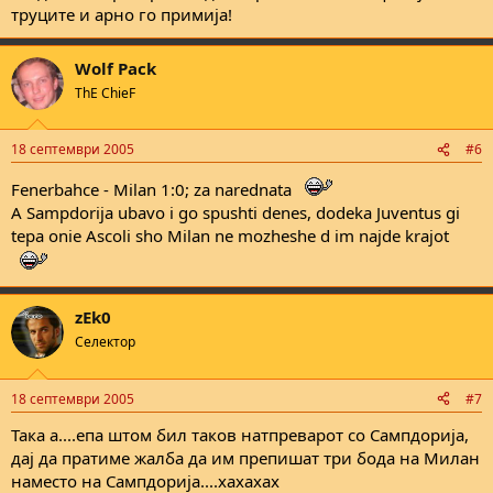
труците и арно го примија!
Wolf Pack
ThE ChieF
18 септември 2005
#6
Fenerbahce - Milan 1:0; za narednata
A Sampdorija ubavo i go spushti denes, dodeka Juventus gi
tepa onie Ascoli sho Milan ne mozheshe d im najde krajot
zEk0
Селектор
18 септември 2005
#7
Така а....епа штом бил таков натпреварот со Сампдорија,
дај да пратиме жалба да им препишат три бода на Милан
наместо на Сампдорија....хахахах