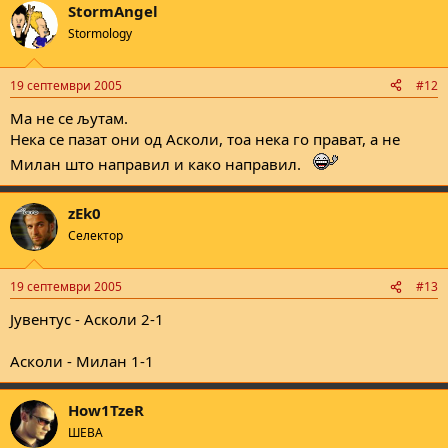
StormAngel
Stormology
19 септември 2005
#12
Ма не се љутам.
Нека се пазат они од Асколи, тоа нека го прават, а не
Милан што направил и како направил.
zEk0
Селектор
19 септември 2005
#13
Јувентус - Асколи 2-1
Асколи - Милан 1-1
How1TzeR
ШЕВА