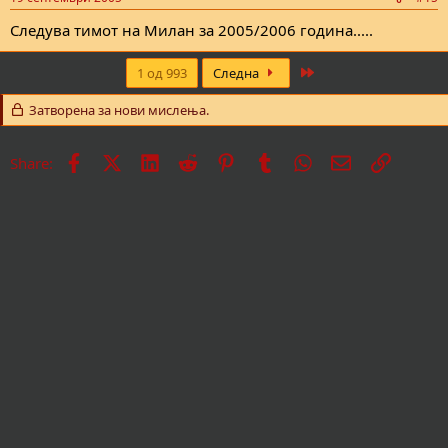
Следува тимот на Милан за 2005/2006 година.....
Last
1 од 993
Следна
Затворена за нови мислења.
Facebook
X
LinkedIn
Reddit
Pinterest
Tumblr
WhatsApp
Е-пошта
Врска
Share: