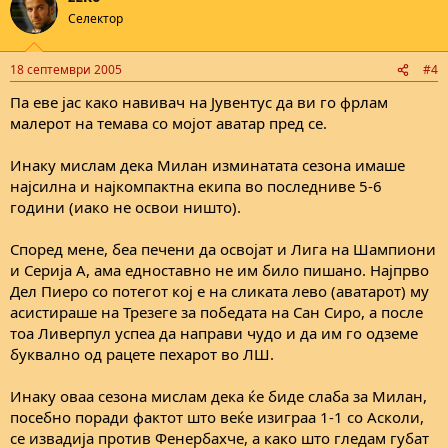
Селектор
18 септември 2005
#4
Па еве јас како навивач на Јувентус да ви го фрлам
малерот на темава со мојот аватар пред се.
Инаку мислам дека Милан изминатата сезона имаше
најсилна и најкомпактна екипа во последниве 5-6
години (иако не освои ништо).
Според мене, беа печени да освојат и Лига на Шампиони
и Серија А, ама едноставно не им било пишано. Најпрво
Дел Пиеро со потегот кој е на сликата лево (аватарот) му
асистираше на Трезеге за победата на Сан Сиро, а после
тоа Ливерпул успеа да направи чудо и да им го одземе
буквално од рацете пехарот во ЛШ.
Инаку оваа сезона мислам дека ќе биде слаба за Милан,
посебно поради фактот што веќе изиграа 1-1 со Асколи,
се извадија против Фенербахче, а како што гледам губат