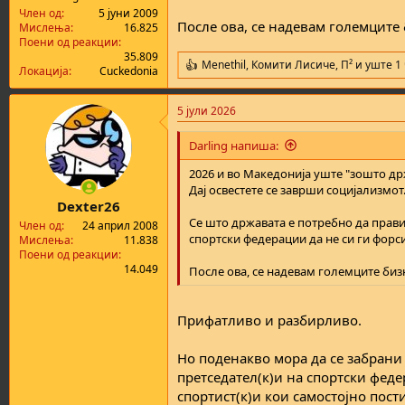
а
н
Член од
5 јуни 2009
После ова, се надевам големците
т
у
Мислења
16.825
Поени од реакции
а
в
35.809
а
Menethil
,
Комити Лисиче
,
П²
и уште 1
R
Локација
Cuckedonia
њ
e
е
a
5 јули 2026
c
t
i
Darling напиша:
o
n
2026 и во Македонија уште "зошто др
s
Дај освестете се заврши социјализмот
:
Dexter26
Се што државата е потребно да прави 
Член од
24 април 2008
спортски федерации да не си ги форси
Мислења
11.838
Поени од реакции
14.049
После ова, се надевам големците биз
Прифатливо и разбирливо.
Но поденакво мора да се забрани
претседател(к)и на спортски фед
спортист(к)и кои самостојно пост