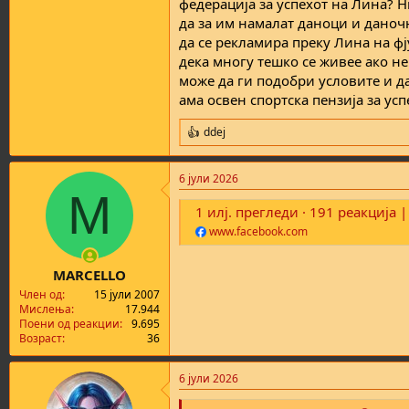
федерација за успехот на Лина? 
да за им намалат даноци и даночн
да се рекламира преку Лина на фј
дека многу тешко се живее ако не 
може да ги подобри условите и д
ама освен спортска пензија за ус
ddej
R
e
a
6 јули 2026
c
M
t
1 илј. прегледи · 191 реакција |
i
o
www.facebook.com
n
s
:
MARCELLO
Член од
15 јули 2007
Мислења
17.944
Поени од реакции
9.695
Возраст
36
6 јули 2026