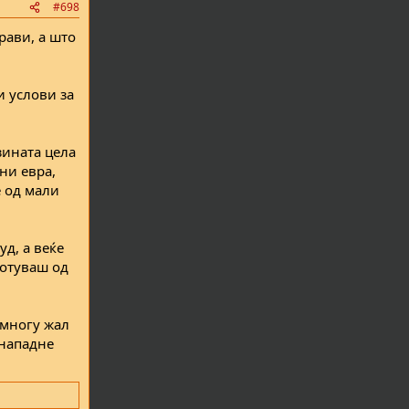
#698
рави, а што
и услови за
зината цела
ни евра,
е од мали
уд, а веќе
ботуваш од
 многу жал
 нападне