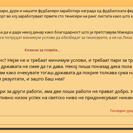
ари, дури и нашите фудбалери заработија награда од фудбалската фе
орт во кој заработуваат првите сто тенисери на ранг листата како што 
ба да и даде некој денар како благодарност што ја претставува Макед
а се потрудат минимум услови да обезбедат за тенисерите, а не на Лина
Кликни за повеќе...
ека е капитализам и дека државата може да им нареди само да платат 
олку се утепаа вложувајќи во спортот во Македонија.
ис? Нејзе не и требаат минимум услови, и требаат пари за т
 државата не смее да ги дава. Некој пиша поназад дека пол
нам како очекувате тогаш државата да покрие толкава сума н
 резултати, и зашто баш неа?
ари за други работи, ама две лоши работи не прават добро.
ативно низок успех на светско ниво не придонесуваат никак
Последно уре