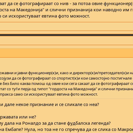
аат да се фотографираат со нив - за потоа овие функционер(
рдоста на Македонија" и слични признанија кои наводно им 
о си искористуваат евтина фото можност.
ржавни и јавни функционер(к)и, како и директор(к)и/претседател(к)и н
јузи да се фотографираат со спортист(к)и кои самостојно постигнале
е без било каква помош од овие кои сега сакаат да се фотографираат со
тат со туѓи перја од типот "гордоста на Македонија" и слични признани
 пракса само си искористуваат евтина фото можност.
 и дале некое признание и се сликале со неа?
државата или не?
у дала на Роналдо за да стане фудбалска легенда?
а Ембапе? Нула, но тоа не го спречува да се слика со Макро