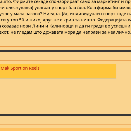
Ништо. Фирмите секаде спонзорираат само за маркетинг и пр
и олеснувања) улагаат у спорт бла бла. Која фирма би имал
учрс у мала пазова? Ниедна. Јбг, индивидуален спорт каде с
си у топ 50 и никој друг не е крив за ништо. Федерацијата к
а создаде нови Лини и Калиновци и да ги гради во успешни
пехот, не гледам што државата мора да направи за неа лично
 Mak Sport on Reels