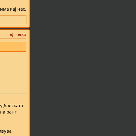
има кај нас.
#694
удбалската
 на ранг
авува