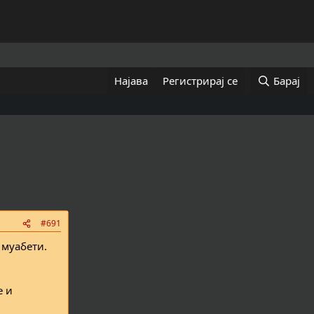
Најава
Регистрирај се
Барај
#691
 муабети.
е и