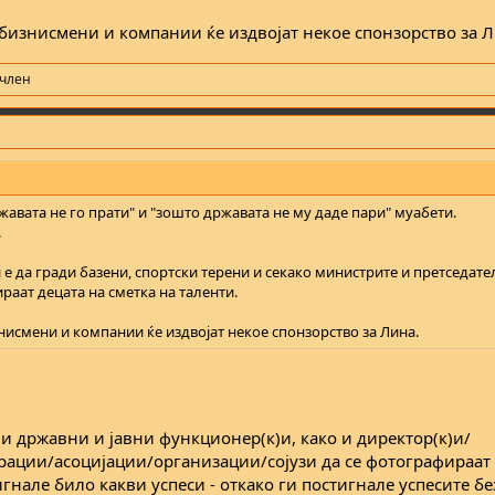
 бизнисмени и компании ќе издвојат некое спонзорство за Л
 член
жавата не го прати" и "зошто државата не му даде пари" муабети.
.
е да гради базени, спортски терени и секако министрите и претседате
раат децата на сметка на таленти.
нисмени и компании ќе издвојат некое спонзорство за Лина.
 и државни и јавни функционер(к)и, како и директор(к)и/
ерации/асоцијации/организации/сојузи да се фотографираат
игнале било какви успеси - откако ги постигнале успесите бе