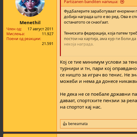
Partizanen banditen напиша:
Фудбалерите заработуваат енормни п
добија награда што е во ред. Ова е сп
Menethil
останатото се снаоѓаат.
Член од
17 август 2011
Тениската федерација, која патем тре
Мислења
11.927
постои на хартија, ама кур ги боли д
Поени од реакции
21.591
некоја награда.
А ова за компанииве прво да кажам д
колку ги боли кур за спорт гледаме к
Кој се тие минимум услови за тен
турнири и тн, пари кој оправдано
се ништо за играч во тенис. Не з
можеби и нема да донесе никакви
Не дека не се поебале државни п
даваат, спортските пензии за рел
на спортот кај нас.
beneamata
R
e
a