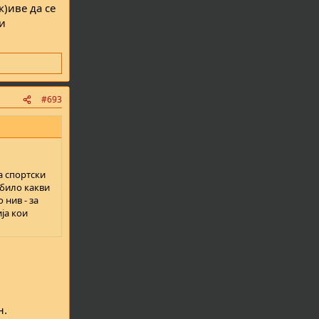
к)иве да се
ги
#693
а спортски
 било какви
 нив - за
ја кои
н.