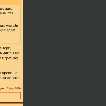
дерација
кажа Стек,
онија можеби
 да и дадат
порез, а
ренери,
а милион не
а играч кој
 И превише
о за нивото
дено:
6 јули 2026