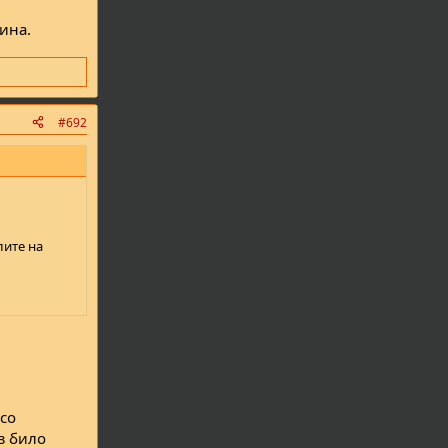
ина.
#692
лите на
 со
з било