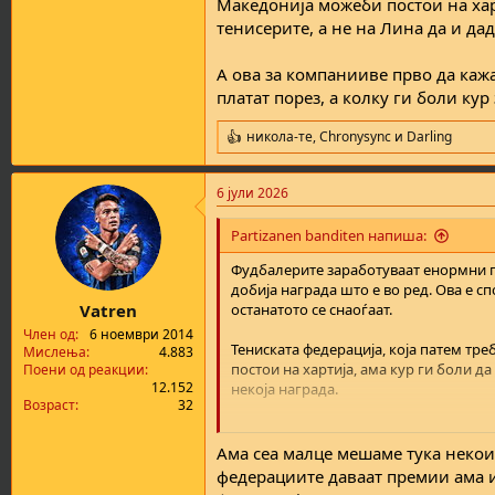
Македонија можеби постои на харт
тенисерите, а не на Лина да и дад
А ова за компанииве прво да каж
платат порез, а колку ги боли кур
никола-те
,
Chronysync
и
Darling
R
e
a
6 јули 2026
c
t
i
Partizanen banditen напиша:
o
n
Фудбалерите заработуваат енормни п
s
добија награда што е во ред. Ова е сп
:
Vatren
останатото се снаоѓаат.
Член од
6 ноември 2014
Тениската федерација, која патем тре
Мислења
4.883
постои на хартија, ама кур ги боли д
Поени од реакции
12.152
некоја награда.
Возраст
32
А ова за компанииве прво да кажам д
колку ги боли кур за спорт гледаме к
Ама сеа малце мешаме тука некои
федерациите даваат премии ама и