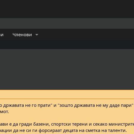
ви
Членови
 државата не го прати" и "зошто државата не му даде пари"
мот.
ави е да гради базени, спортски терени и секако министрит
ации да не си ги форсираат децата на сметка на таленти.