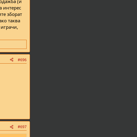
одажба (и
а интерес
ите зборат
ако таква
 играчи,
.
#696
#697