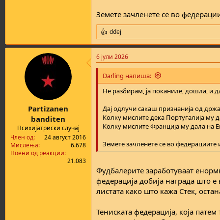
Земете зачленете се во федерациит
ddej
R
e
a
6 јули 2026
c
t
i
Darling напиша:
o
n
Не разбирам, ја поканиле, дошла, и д
s
:
Partizanen
Дај одлучи сакаш признанија од држа
Колку мислите дека Португалија му д
banditen
Колку мислите Франција му дала на Ем
Психијатриски случај
Член од
24 август 2016
Земете зачленете се во федерациите и
Мислења
6.678
Поени од реакции
21.083
Фудбалерите заработуваат енормн
федерација добија награда што е в
листата како што кажа Стек, остан
Тениската федерација, која патем 