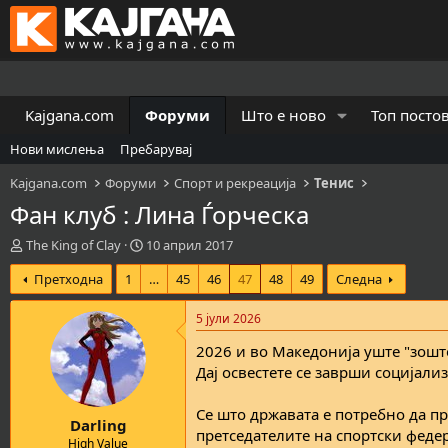
Kajgana.com
Форуми
Што е ново
Топ посто
Нови мислења
Пребарувај
Kajgana.com
Форуми
Спорт и рекреација
Тенис
Фан клуб : Лина Ѓорческа
К
В
The King of Clay
10 април 2017
р
р
Претходна
1
…
45
46
47
48
49
Следна
е
е
а
м
т
е
5 јули 2026
о
н
2026 и во Македонија уште "зошто
р
а
н
з
Дај освестете се заврши социјализ
а
а
т
п
Се што државата е потребно да пр
Darling
е
о
претседателите на спортски федер
м
ч
High Value