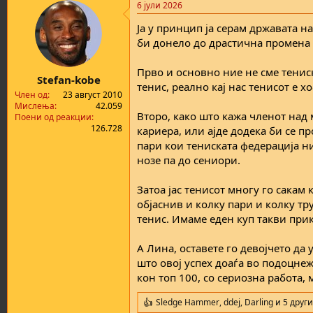
6 јули 2026
c
t
Ја у принцип ја серам државата н
i
o
би донело до драстична промена 
n
s
Прво и основно ние не сме тенис
:
Stefan-kobe
тенис, реално кај нас тенисот е х
Член од
23 август 2010
Мислења
42.059
Второ, како што кажа членот над 
Поени од реакции
126.728
кариера, или ајде додека би се п
пари кои тениската федерација н
нозе па до сениори.
Затоа јас тенисот многу го сакам 
објаснив и колку пари и колку тр
тенис. Имаме еден куп такви при
А Лина, оставете го девојчето да
што овој успех доаѓа во подоцнеж
кон топ 100, со сериозна работа
Sledge Hammer
,
ddej
,
Darling
и 5 други
R