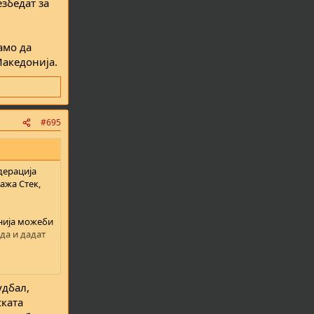
збедат за
амо да
Македонија.
#695
дерација
кажа Стек,
онија можеби
 да и дадат
порез, а
удбал,
ската