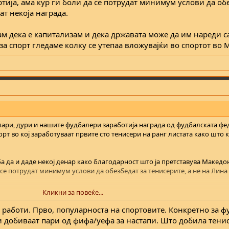
ија, ама кур ги боли да се потрудат минимум услови да обе
ат некоја награда.
ам дека е капитализам и дека државата може да им нареди с
 за спорт гледаме колку се утепаа вложувајќи во спортот во 
ари, дури и нашите фудбалери заработија награда од фудбалската фе
орт во кој заработуваат првите сто тенисери на ранг листата како што 
ба да и даде некој денар како благодарност што ја претставува Макед
а се потрудат минимум услови да обезбедат за тенисерите, а не на Лина
Кликни за повеќе...
ека е капитализам и дека државата може да им нареди само да платат 
олку се утепаа вложувајќи во спортот во Македонија.
 работи. Прво, популарноста на спортовите. Конкретно за ф
 добиваат пари од фифа/уефа за настапи. Што добила тени