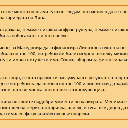
а секое можно поле ама тука не гледам што можело да се нап
за кариерата на Лина.
ка држава, немаме никаква инфраструктура, немаме никакв
оби за побогатите, ништо повеќе.
мене, за Македонија да ја финансира Лина кроз текот на неј
робила во топ 100, потребни би биле сигурно неколку милио
иту ги имала ниту ќе ги има. Секако, зборам за финансирањ
како спорт, се што правиш и заслужуваш е резултат на твој тр
уд се потребни за да влезеш во топ 100 и вистински да зара
казни, што во машка што во женска конкуренција.
 ужива во своите најдобри моменти во кариерата. Мене ми е
ниот дел од нејзината кариера, али ок, и сега не е доцна да
, максимален фокус и избегнување повреди.