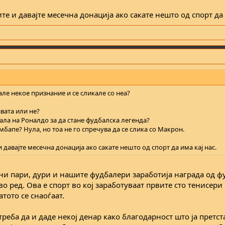
е и давајте месечна донација ако сакате нешто од спорт да 
але некое признание и се сликале со неа?
вата или не?
ала на Роналдо за да стане фудбалска легенда?
бапе? Нула, но тоа не го спречува да се слика со Макрон.
 давајте месечна донација ако сакате нешто од спорт да има кај нас.
и пари, дури и нашите фудбалери заработија награда од ф
о ред. Ова е спорт во кој заработуваат првите сто тенисери
атото се снаоѓаат.
треба да и даде некој денар како благодарност што ја претст