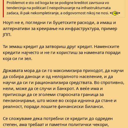
Problemot e sto od koga ke se podigne kreditot zavrsuva vo
tendercinja na politicari I neispolnuvanje na infrastrukturnata
zadaca, ili pak nekompletiranje, a odgovornost nikoj ne nosi.
Ноуп не е, погледни ги буџетските расходи, а имаш и
алтернативи за креирање на инфраструктура, пример
ЈПП.
Ти земаш кредит да затвориш друг кредит. Наменските
кредити најчесто и не ги користиш за намената поради
која си ги зел.
Државата мора да си го максимизира приходот, да научи
да собира даноци и од нелојалното население, и да
научи да си ги рационализира средствата. Во спротивно,
нели, може да се случи и банкрот. А веќе има и
притисоци да се зголеми старосната граница за
пензионирање, што може во скора иднина да стане и
реалност, поради лошите финансиски биланси.
Се сложуваме дека потребни се кредити до одреден
степен, ама требаат и паметни политички чекори,