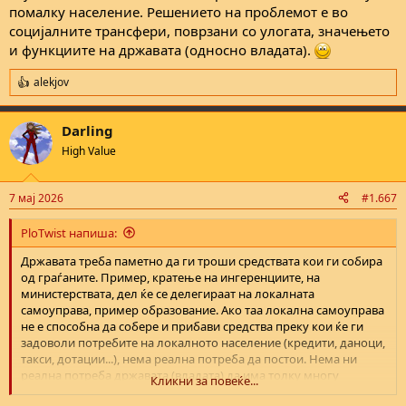
помалку население. Решението на проблемот е во
социјалните трансфери, поврзани со улогата, значењето
и функциите на државата (односно владата).
alekjov
R
e
a
Darling
c
t
High Value
i
o
n
7 мај 2026
#1.667
s
:
PloTwist напиша:
Државата треба паметно да ги троши средствата кои ги собира
од граѓаните. Пример, кратење на ингеренциите, на
министерствата, дел ќе се делегираат на локалната
самоуправа, пример образование. Ако таа локална самоуправа
не е способна да собере и прибави средства преку кои ќе ги
задоволи потребите на локалното население (кредити, даноци,
такси, дотации...), нема реална потреба да постои. Нема ни
реална потреба државата (владата) да има толку многу
Кликни за повеќе...
ингеренции односно задачи и функции.