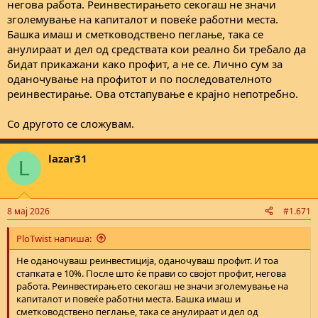
негова работа. Реинвестирањето секогаш не значи
зголемување на капиталот и повеќе работни места.
Башка имаш и сметководствено пеглање, така се
анулираат и дел од средствата кои реално би требало да
бидат прикажани како профит, а не се. Лично сум за
оданочување на профитот и по последователното
реинвестирање. Ова отстапување е крајно непотребно.
Со другото се сложувам.
lazar31
L
8 мај 2026
#1.671
PloTwist напиша:
Не оданочуваш реинвестиција, оданочуваш профит. И тоа
стапката е 10%. После што ќе прави со својот профит, негова
работа. Реинвестирањето секогаш не значи зголемување на
капиталот и повеќе работни места. Башка имаш и
сметководствено пеглање, така се анулираат и дел од