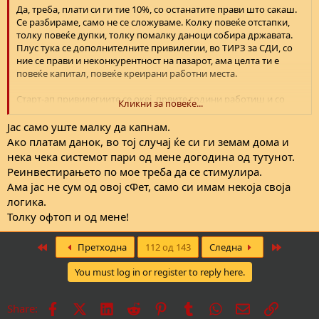
Да, треба, плати си ги тие 10%, со останатите прави што сакаш.
Се разбираме, само не се сложуваме. Колку повеќе отстапки,
толку повеќе дупки, толку помалку даноци собира државата.
Плус тука се дополнителните привилегии, во ТИРЗ за СДИ, со
ние се прави и неконкурентност на пазарот, ама целта ти е
повеќе капитал, повеќе креирани работни места.
Старт-ап привилегиите се океј, првите години работиш и со
Кликни за повеќе...
загуба, ако си зел кредит да го отвориш бизнисот, треба да се
пробиеш на пазарот (пак имаш одредени политики на
Јас само уште малку да капнам.
неконкурентност), ама после тоа не гледам причина за
Ако платам данок, во тој случај ќе си ги земам дома и
финансиски буст односно државна интервенција и помош.
нека чека системот пари од мене догодина од тутунот.
Подобро е да се направи подобра бизнис клима, во
Реинвестирањето по мое треба да се стимулира.
инвестирање и во инфраструктура, отколку да се пегла
Ама јас не сум од овој сФет, само си имам некоја своја
финансиската слика, а притоа државата ти е на европското дно
логика.
во многу критеруими.
Толку офтоп и од мене!
Доволно беше офтопик од моја страна.
First
Last
Претходна
112 од 143
Следна
You must log in or register to reply here.
Facebook
X
LinkedIn
Reddit
Pinterest
Tumblr
WhatsApp
Е-пошта
Врска
Share: