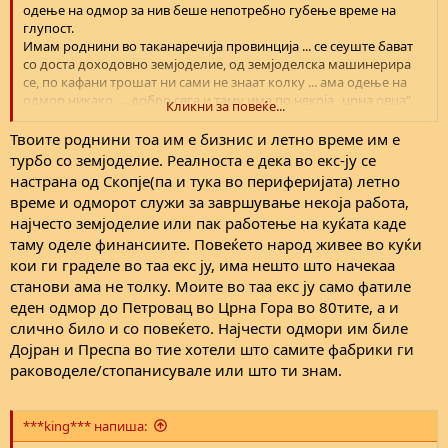
одење на одмор за нив беше непотребно губење време на
глупост.
Имам роднини во таканаречија провинција ... се сеуште бават
со доста доходовно земјоделие, од земјоделска машинерира
се, по кафани трошат ни сами не знаат колку ... ама одење на
одмор никако..... добро сега и таму има по некоја „црна овца“
Кликни за повеќе...
па наплаќа за сите
Твоите роднини тоа им е бизнис и летно време им е
турбо со земјоделие. Реалноста е дека во екс-ју се
настрана од Скопје(па и тука во периферијата) летно
време и одморот служи за завршување некоја работа,
најчесто земјоделие или пак работење на куќата каде
таму оделе финансиите. Повеќето народ живее во куќи
кои ги граделе во таа екс ју, има нешто што начекаа
станови ама не толку. Моите во таа екс ју само фатиле
еден одмор до Петровац во Црна Гора во 80тите, а и
слично било и со повеќето. Најчести одмори им биле
Дојран и Преспа во тие хотели што самите фабрики ги
раководеле/стопанисувале или што ти знам.
***king*** напиша: