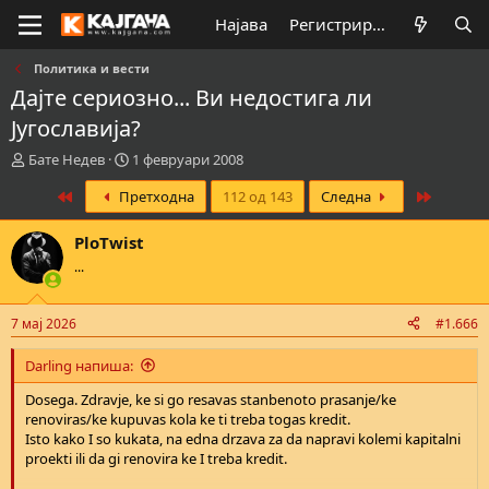
Најава
Регистрирај се
Политика и вести
Даjте сериозно... Ви недостига ли
Jугославиjа?
К
В
Бате Недев
1 февруари 2008
р
р
First
Last
Претходна
112 од 143
Следна
е
е
а
м
т
е
PloTwist
о
н
...
р
а
н
з
а
а
7 мај 2026
#1.666
т
п
е
о
Darling напиша:
м
ч
а
н
Dosega. Zdravje, ke si go resavas stanbenoto prasanje/ke
т
у
renoviras/ke kupuvas kola ke ti treba togas kredit.
а
в
Isto kako I so kukata, na edna drzava za da napravi kolemi kapitalni
а
proekti ili da gi renovira ke I treba kredit.
њ