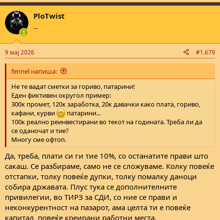
PloTwist
...
9 мај 2026
#1.679
fennel напиша:
Не те вадат сметки за гориво, патарини!
Еден фиктивен округол пример:
300к промет, 120к заработка, 20к давачки како плата, гориво,
кафани, курви
патарини...
100к реално реинвестирани во текот на годината. Треба ли да
се оданочат и тие?
Многу сме офтоп.
Да, треба, плати си ги тие 10%, со останатите прави што
сакаш. Се разбираме, само не се сложуваме. Колку повеќе
отстапки, толку повеќе дупки, толку помалку даноци
собира државата. Плус тука се дополнителните
привилегии, во ТИРЗ за СДИ, со ние се прави и
неконкурентност на пазарот, ама целта ти е повеќе
капитал, повеќе креирани работни места.