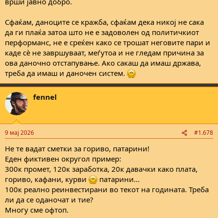
врши јавно добро.
Сфаќам, даноците се кражба, сфаќам дека никој не сака
да ги плаќа затоа што не е задоволен од политичкиот
перформанс, не е среќен како се трошат неговите пари и
каде сѐ не завршуваат, меѓутоа и не гледам причина за
ова даночно отстапување. Ако сакаш да имаш држава,
треба да имаш и даночен систем.
fennel
9 мај 2026
#1.678
Не те вадат сметки за гориво, патарини!
Еден фиктивен округол пример:
300к промет, 120к заработка, 20к давачки како плата,
гориво, кафани, курви
патарини...
100к реално реинвестирани во текот на годината. Треба
ли да се оданочат и тие?
Многу сме офтоп.