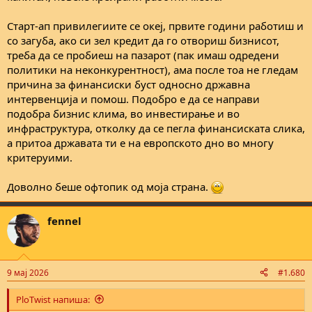
Старт-ап привилегиите се океј, првите години работиш и
со загуба, ако си зел кредит да го отвориш бизнисот,
треба да се пробиеш на пазарот (пак имаш одредени
политики на неконкурентност), ама после тоа не гледам
причина за финансиски буст односно државна
интервенција и помош. Подобро е да се направи
подобра бизнис клима, во инвестирање и во
инфраструктура, отколку да се пегла финансиската слика,
а притоа државата ти е на европското дно во многу
критеруими.
Доволно беше офтопик од моја страна.
fennel
9 мај 2026
#1.680
PloTwist напиша: