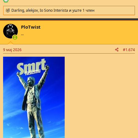
Darling
,
alekjov
,
Io Sono Interista
и уште 1 член
R
e
a
PloTwist
c
t
...
i
o
n
9 мај 2026
#1.674
s
: