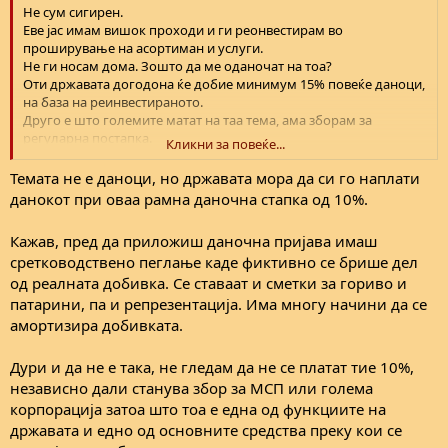
Не сум сигирен.
Еве јас имам вишок проходи и ги реонвестирам во
проширување на асортиман и услуги.
Не ги носам дома. Зошто да ме оданочат на тоа?
Оти државата догодона ќе добие минимум 15% повеќе даноци,
на база на реинвестираното.
Друго е што големите матат на таа тема, ама зборам за
регуларна постапка.
Кликни за повеќе...
Јас за 10 години 15 пати го зголемив капиталот на фирмата, Ок
со работа, ама реинвестицијата ми беше подтик.
Темата не е даноци, но државата мора да си го наплати
данокот при оваа рамна даночна стапка од 10%.
Кажав, пред да приложиш даночна пријава имаш
сретководствено пеглање каде фиктивно се брише дел
од реалната добивка. Се ставаат и сметки за гориво и
патарини, па и репрезентација. Има многу начини да се
амортизира добивката.
Дури и да не е така, не гледам да не се платат тие 10%,
независно дали станува збор за МСП или голема
корпорација затоа што тоа е една од функциите на
државата и едно од основните средства преку кои се