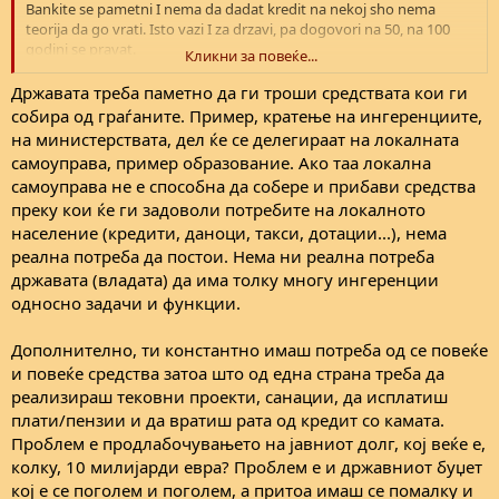
е
Bankite se pametni I nema da dadat kredit na nekoj sho nema
teorija da go vrati. Isto vazi I za drzavi, pa dogovori na 50, na 100
godini se pravat.
Кликни за повеќе...
Makedonija nema kapital dovolno za masovno da nosi migranti da
Државата треба паметно да ги троши средствата кои ги
se razbereme, a i nema da ima vo dogledno vreme. I tie sega sho se
собира од граѓаните. Пример, кратење на ингеренциите,
dojdeni se relativno malku. Zatoa sto so nedostatok na luge idat I
на министерствата, дел ќе се делегираат на локалната
pomala potreba za usluzni i ugostitelski dejnosti a potreba od
самоуправа, пример образование. Ако таа локална
poveke visok kadar.
самоуправа не е способна да собере и прибави средства
преку кои ќе ги задоволи потребите на локалното
население (кредити, даноци, такси, дотации...), нема
реална потреба да постои. Нема ни реална потреба
државата (владата) да има толку многу ингеренции
односно задачи и функции.
Дополнително, ти константно имаш потреба од се повеќе
и повеќе средства затоа што од една страна треба да
реализираш тековни проекти, санации, да исплатиш
плати/пензии и да вратиш рата од кредит со камата.
Проблем е продлабочувањето на јавниот долг, кој веќе е,
колку, 10 милијарди евра? Проблем е и државниот буџет
кој е се поголем и поголем, а притоа имаш се помалку и