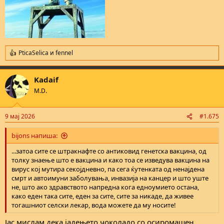
PticaSelica
и
fennel
R
e
a
Kadaif
c
t
M.D.
i
o
n
9 мај 2026
#1.675
s
:
bijons напиша:
...затоа сите се штракнафте со антиковид генетска вакцина, од
толку знаење што е вакцина и како тоа се изведува вакцина на
вирус кој мутира секојдневно, па сега ќутенката од ненајдена
смрт и автоимуни заболувања, инвазија на канцер и што уште
не, што ако здравството напредна кога едноумието остана,
како еден така сите, еден за сите, сите за никаде, да живее
тогашниот селски лекар, вода можете да му носите!
Јас мислам дека јадењето чоколадо со осиромашен