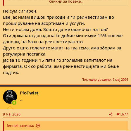
Кликни за повеќе...
непотребно.
Не сум сигирен.
Со другото се сложувам.
Еве јас имам вишок приходи и ги реинвестирам во
проширување на асортиман и услуги.
Не ги носам дома. Зошто да ме оданочат на тоа?
Оти државата догодона ќе добие минимум 15% повеќе
даноци, на база на реинвестираното.
Друго е што големите матат на таа тема, ама зборам за
регуларна постапка.
Јас за 10 години 15 пати го зголемив капиталот на
фирмата, Ок со работа, ама реинвестицијата ми беше
подтик.
Последно уредено:
9 мај 2026
PloTwist
...
9 мај 2026
#1.677
fennel напиша: