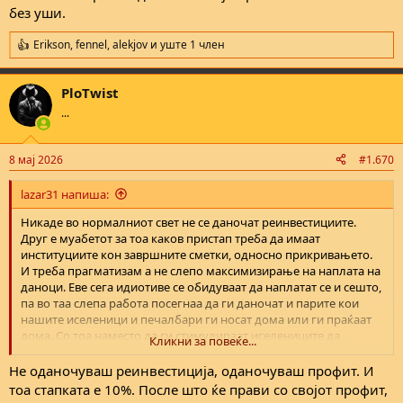
ѕирни како сметководство можат да се испеглаат сметките на
без уши.
големите корпорации, па и кај нас, пример, кладилниците и
обложувалниците.
Erikson
,
fennel
,
alekjov
и уште 1 член
R
e
a
PloTwist
c
t
...
i
o
n
8 мај 2026
#1.670
s
:
lazar31 напиша:
Никаде во нормалниот свет не се даночат реинвестициите.
Друг е муабетот за тоа каков пристап треба да имаат
институциите кон завршните сметки, односно прикривањето.
И треба прагматизам а не слепо максимизирање на наплата на
даноци. Еве сега идиотиве се обидуваат да наплатат се и сешто,
па во таа слепа работа посегнаа да ги даночат и парите кои
нашите иселеници и печалбари ги носат дома или ги праќаат
дома. Со тоа наместо да ги стимулираат иселениците да
Кликни за повеќе...
трошат и инвестираат овде, тие ке ги натераат да не ги носат
парите овде и со тоа тој огромен прилив на девизи ке го снема.
Не оданочуваш реинвестиција, оданочуваш профит. И
А сите знаеме зошто се потребни девизи. Сакајќи рогови ке
тоа стапката е 10%. После што ќе прави со својот профит,
останеме и без уши.