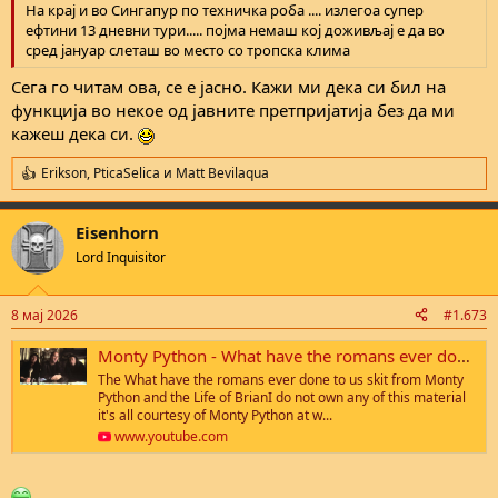
На крај и во Сингапур по техничка роба .... излегоа супер
ефтини 13 дневни тури..... појма немаш кој доживљај е да во
сред јануар слеташ во место со тропска клима
Сега го читам ова, се е јасно. Кажи ми дека си бил на
функција во некое од јавните претпријатија без да ми
кажеш дека си.
Erikson
,
PticaSelica
и
Matt Bevilaqua
R
e
a
Eisenhorn
c
t
Lord Inquisitor
i
o
n
8 мај 2026
#1.673
s
:
Monty Python - What have the romans ever done for us
The What have the romans ever done to us skit from Monty
Python and the Life of BrianI do not own any of this material
it's all courtesy of Monty Python at w...
www.youtube.com