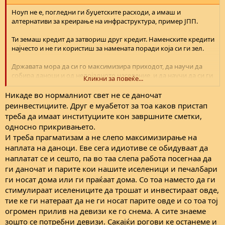
Ноуп не е, погледни ги буџетските расходи, а имаш и
алтернативи за креирање на инфраструктура, пример ЈПП.
Ти земаш кредит да затвориш друг кредит. Наменските кредити
најчесто и не ги користиш за намената поради која си ги зел.
Државата мора да си го максимизира приходот, да научи да
собира даноци и од нелојалното население, и да научи да си ги
Кликни за повеќе...
рационализира средствата. Во спротивно, нели, може да се
случи и банкрот. А веќе има и притисоци да се зголеми
Никаде во нормалниот свет не се даночат
старосната граница за пензионирање, што може во скора
реинвестициите. Друг е муабетот за тоа каков пристап
иднина да стане и реалност, поради лошите финансиски
треба да имаат институциите кон завршните сметки,
биланси.
односно прикривањето.
И треба прагматизам а не слепо максимизирање на
Се сложуваме дека потребни се кредити до одреден степен,
наплата на даноци. Еве сега идиотиве се обидуваат да
ама требаат и паметни политички чекори, пример ако како
пакет мерка за привлекување СДИ е и гаранција за
наплатат се и сешто, па во таа слепа работа посегнаа да
инфраструктурен опфат, државата мора да има калкулација да
ги даночат и парите кои нашите иселеници и печалбари
се нафати на овој економски предизвик. Кај нас нема
ги носат дома или ги праќаат дома. Со тоа наместо да ги
рационализација, нема ни максимизирање на приходи, и има
стимулираат иселениците да трошат и инвестираат овде,
премногу тендерски кредити.
тие ке ги натераат да не ги носат парите овде и со тоа тој
огромен прилив на девизи ке го снема. А сите знаеме
Еве, сметам и дека државата мора да го оданочува сиот профит,
независно дали ќе биде реинвестиран или не. Од друга страна
зошто се потребни девизи. Сакајќи рогови ке останеме и