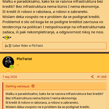
Malku e paradoksalno, kako ke se razviva infrastruktura bez
Дополнително, ти константно имаш потреба од се повеќе и
krediti? Bez infrastruktura nema biznis I nema ekonomija.
повеќе средства затоа што од една страна треба да реализираш
Ili kredit ili robovi e rabotava, a robovi e zabraneto.
тековни проекти, санации, да исплатиш плати/пензии и да
Mislam deka voopsto ne e problem da se podignat krediti.
вратиш рата од кредит со камата. Проблем е
Problemot e sto od koga ke se podigne kreditot zavrsuva vo
продлабочувањето на јавниот долг, кој веќе е, колку, 10
tendercinja na politicari I neispolnuvanje na infrastrukturnata
милијарди евра? Проблем е и државниот буџет кој е се
поголем и поголем, а притоа имаш се помалку и помалку
zadaca, ili pak nekompletiranje, a odgovornost nikoj ne nosi.
население. Решението на проблемот е во социјалните
трансфери, поврзани со улогата, значењето и функциите на
државата (односно владата).
Saber Rider
и
PloTwist
R
e
a
PloTwist
c
t
...
i
o
n
7 мај 2026
#1.668
s
:
Darling напиша:
Malku e paradoksalno, kako ke se razviva infrastruktura bez krediti?
Bez infrastruktura nema biznis I nema ekonomija.
Ili kredit ili robovi e rabotava, a robovi e zabraneto.
Mislam deka voopsto ne e problem da se podignat krediti.