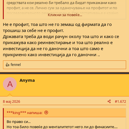
средствата кои реално би требало да бидат прикажани како
профит, а не се. Лично сум за оданочување на профитот и по
последователното реинвестирање. Ова отстапување е крајно
Кликни за повеќе...
непотребно.
Не е профит, тоа што не го земаш од фирмата да го
Со другото се сложувам.
трошиш за себе не е профит.
Државата треба да води рачун околу тоа што и како се
прикажува како реинвестирање и тоа што реално е
инвестиција да не го даночни а тоа што само е
прикриено како инвестиција да го даночни ..
fennel
R
e
a
Anyma
c
A
t
i
o
n
8 мај 2026
#1.672
s
:
***king*** напиша:
Во право си...
Но тоа било повеќе до менталитетот него ли до финасиите....