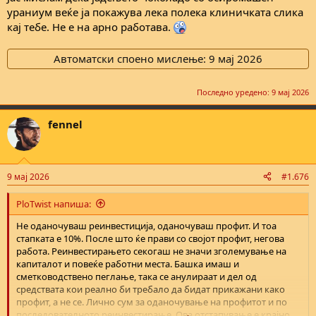
ураниум веќе ја покажува лека полека клиничката слика
кај тебе. Не е на арно работава.
Автоматски споено мислење:
9 мај 2026
Последно уредено:
9 мај 2026
fennel
9 мај 2026
#1.676
PloTwist напиша:
Не оданочуваш реинвестиција, оданочуваш профит. И тоа
стапката е 10%. После што ќе прави со својот профит, негова
работа. Реинвестирањето секогаш не значи зголемување на
капиталот и повеќе работни места. Башка имаш и
сметководствено пеглање, така се анулираат и дел од
средствата кои реално би требало да бидат прикажани како
профит, а не се. Лично сум за оданочување на профитот и по
последователното реинвестирање. Ова отстапување е крајно