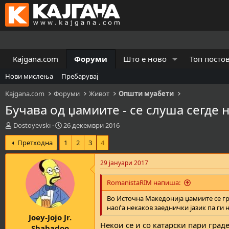
Kajgana.com
Форуми
Што е ново
Топ посто
Нови мислења
Пребарувај
Kajgana.com
Форуми
Живот
Општи муабети
Бучава од џамиите - се слуша сегде 
К
В
Dostoyevski
26 декември 2016
р
р
Претходна
1
2
3
4
е
е
а
м
т
е
29 јануари 2017
о
н
р
а
RomanistaRIM напиша:
н
з
а
а
Во Источна Македонија џамиите се гра
т
п
наоѓа некаков заеднички јазик па ги
Joey-Jojo Jr.
е
о
Некои се и со катарски пари гра
м
ч
Shabadoo