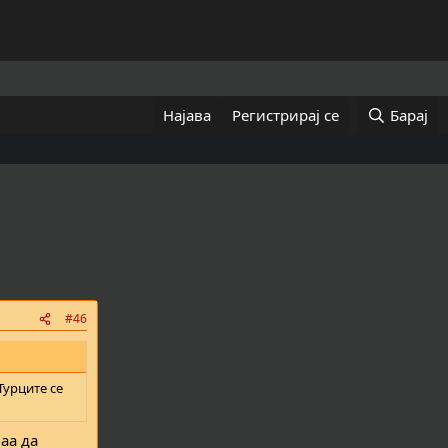
Најава
Регистрирај се
Барај
#46
Турците се
аа да