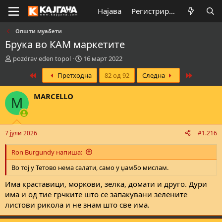
Најава
Регистрирај се
Општи муабети
Брука во КАМ маркетите
К
В
pozdrav eden topol
16 март 2022
р
р
First
Last
Претходна
82 од 92
Следна
е
е
а
м
т
е
MARCELLO
M
о
н
р
а
н
з
а
а
7 јули 2026
#1.216
т
п
е
о
Ron Burgundy напиша:
м
ч
а
н
Во тој у Тетово нема салати, само у џамбо мислам.
т
у
а
в
Има краставици, моркови, зелка, домати и друго. Дури
а
има и од тие грчките што се запакувани зелените
њ
листови рикола и не знам што све има.
е