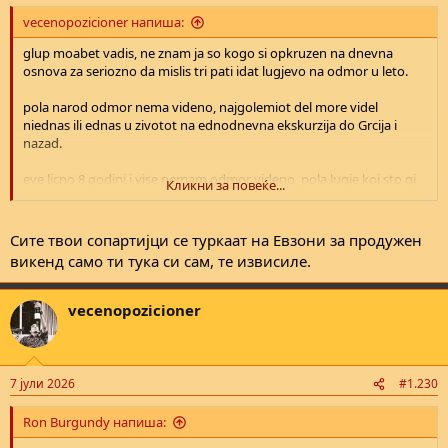
:
vecenopozicioner напиша:
glup moabet vadis, ne znam ja so kogo si opkruzen na dnevna
osnova za seriozno da mislis tri pati idat lugjevo na odmor u leto.
pola narod odmor nema videno, najgolemiot del more videl
niednas ili ednas u zivotot na ednodnevna ekskurzija do Grcija i
nazad.
eve licno 8 godini i vise nemam odmor videno, pola lugje koi sto gi
Кликни за повеќе...
poznavam isto, site sme zatrpani od egzistencijalni trosoci, a
drugava polovina cela godina shteka pari i trga od usta i se
zadolzhuva godina dena za 5 dena kaj juzhnite komshii vo najsranje
Сите твои сопартијци се туркаат на Евзони за продужен
mozhni apartmani i lokacii, a pritoa i ja, i ovie lugje rabotime polno
викенд само ти тука си сам, те извисиле.
rabotno vreme.
ako izleguvanje dva pati u mesecot u kafana i socijaliziranje so
vecenopozicioner
kolegi ili prijateli i delenje troshok po 10-15-20 evra e nekakov
pokazatel deka tuka narodov ima pari, togash dobro, najbogati
zhiteli na Evropa sme.
7 јули 2026
#1.230
out of touch si, edini lugje koi poznavam da teraat dva ili povekje
odmori se onie 1% od naselenieto u drzhavava, koi imaat povekje
Ron Burgundy напиша:
pari i od ovie shto zhiveat u zapadnive drzhavi blagodarenie na toa