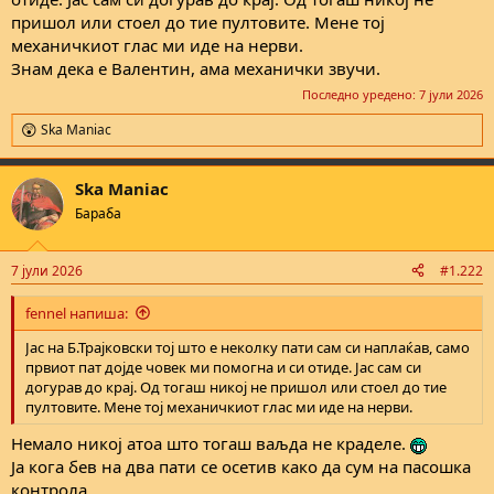
пришол или стоел до тие пултовите. Мене тој
механичкиот глас ми иде на нерви.
Знам дека е Валентин, ама механички звучи.
Последно уредено:
7 јули 2026
Ska Maniac
R
e
a
Ska Maniac
c
t
Бараба
i
o
n
7 јули 2026
#1.222
s
:
fennel напиша:
Јас на Б.Трајковски тој што е неколку пати сам си наплаќав, само
првиот пат дојде човек ми помогна и си отиде. Јас сам си
догурав до крај. Од тогаш никој не пришол или стоел до тие
пултовите. Мене тој механичкиот глас ми иде на нерви.
Немало никој атоа што тогаш ваљда не краделе.
Ја кога бев на два пати се осетив како да сум на пасошка
контрола.