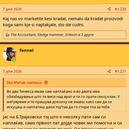
o
n
7 јули 2026
#1.220
s
:
Kaj nas vo marketite kesi kradat, nemalo da kradat proizvodi
koga sami kje si naplakjale, sto ste cudni.
The Accountant
,
Sledge Hammer
,
Erikson
и 2 други
R
e
a
fennel
c
t
i
o
n
7 јули 2026
#1.221
s
:
Ska Maniac напиша:
Во два Тинекса имам сам наплаќано и во двата има
обезбедување што ти виси над врат и ти го прати секој клик. У
меѓувреме и те прашува доколку не знаеш како сам да си
искуцаш и наплатиш дали тој/таа да го стори тоа за тебе.
Јас на Б.Трајковски тој што е неколку пати сам си
наплаќав, само првиот пат дојде човек ми помогна и си
отиде. Јас сам си догурав до крај. Од тогаш никој не