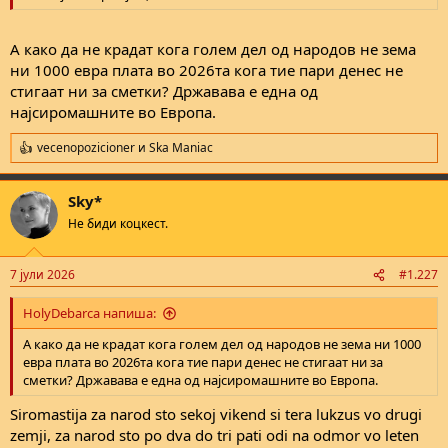
А како да не крадат кога голем дел од народов не зема
ни 1000 евра плата во 2026та кога тие пари денес не
стигаат ни за сметки? Државава е една од
најсиромашните во Европа.
vecenopozicioner
и
Ska Maniac
R
e
a
Sky*
c
t
Не биди коцкест.
i
o
n
7 јули 2026
#1.227
s
:
HolyDebarca напиша:
А како да не крадат кога голем дел од народов не зема ни 1000
евра плата во 2026та кога тие пари денес не стигаат ни за
сметки? Државава е една од најсиромашните во Европа.
Siromastija za narod sto sekoj vikend si tera lukzus vo drugi
zemji, za narod sto po dva do tri pati odi na odmor vo leten