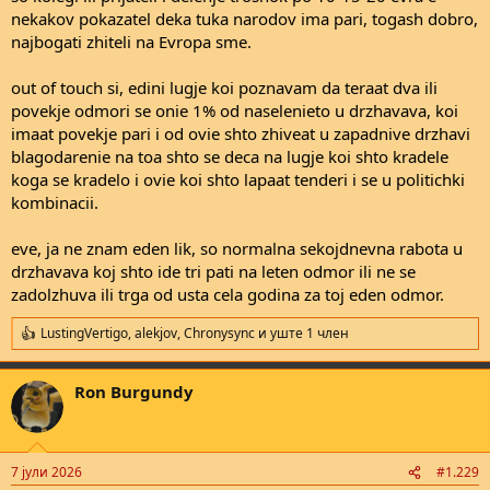
nekakov pokazatel deka tuka narodov ima pari, togash dobro,
najbogati zhiteli na Evropa sme.
out of touch si, edini lugje koi poznavam da teraat dva ili
povekje odmori se onie 1% od naselenieto u drzhavava, koi
imaat povekje pari i od ovie shto zhiveat u zapadnive drzhavi
blagodarenie na toa shto se deca na lugje koi shto kradele
koga se kradelo i ovie koi shto lapaat tenderi i se u politichki
kombinacii.
eve, ja ne znam eden lik, so normalna sekojdnevna rabota u
drzhavava koj shto ide tri pati na leten odmor ili ne se
zadolzhuva ili trga od usta cela godina za toj eden odmor.
LustingVertigo
,
alekjov
,
Chronysync
и уште 1 член
R
e
a
Ron Burgundy
c
t
i
o
n
7 јули 2026
#1.229
s