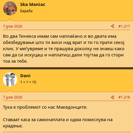
Ska Maniac
Бараба
7 јули 2026
#1.217
Во два Тинекса имам сам наплаќано и во двата има
обезбедување што ти виси над врат и ти го прати секој
клик. У меѓувреме и те прашува доколку не знаеш како
сам да си искуцаш и наплатиш дали тој/таа да го стори
тоа за тебе.
Dani
1 + 1 = 10
7 јули 2026
#1.218
Тука е проблемот со нас Македонците.
Ставаат каса за самонаплата и одма помислува на
крадење.