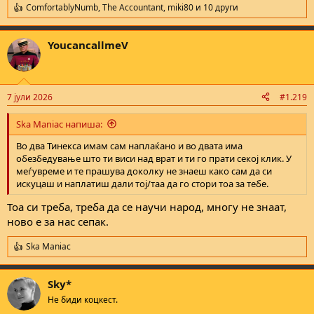
ComfortablyNumb
,
The Accountant
,
miki80
и 10 други
R
e
a
YoucancallmeV
c
t
i
o
n
7 јули 2026
#1.219
s
:
Ska Maniac напиша:
Во два Тинекса имам сам наплаќано и во двата има
обезбедување што ти виси над врат и ти го прати секој клик. У
меѓувреме и те прашува доколку не знаеш како сам да си
искуцаш и наплатиш дали тој/таа да го стори тоа за тебе.
Тоа си треба, треба да се научи народ, многу не знаат,
ново е за нас сепак.
Ska Maniac
R
e
a
Sky*
c
t
Не биди коцкест.
i