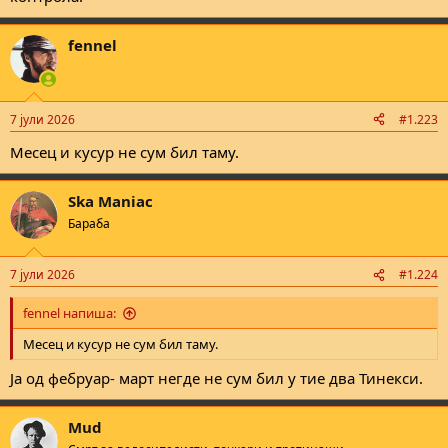
fennel
7 јули 2026
#1.223
Месец и кусур не сум бил таму.
Ska Maniac
Бараба
7 јули 2026
#1.224
fennel напиша:
Месец и кусур не сум бил таму.
Ја од фебруар- март негде не сум бил у тие два Тинекси.
Mud