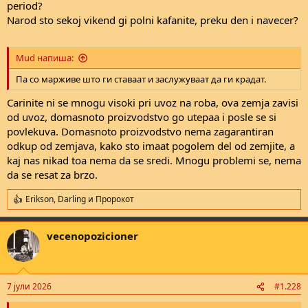
period?
Narod sto sekoj vikend gi polni kafanite, preku den i navecer?
Mud напиша:
Па со марживе што ги ставаат и заслужуваат да ги крадат.
Carinite ni se mnogu visoki pri uvoz na roba, ova zemja zavisi
od uvoz, domasnoto proizvodstvo go utepaa i posle se si
povlekuva. Domasnoto proizvodstvo nema zagarantiran
odkup od zemjava, kako sto imaat pogolem del od zemjite, a
kaj nas nikad toa nema da se sredi. Mnogu problemi se, nema
da se resat za brzo.
Erikson
,
Darling
и
Пророкот
R
e
a
vecenopozicioner
c
t
i
o
n
7 јули 2026
#1.228
s
: