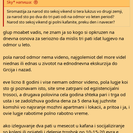
Sky* напиша:
Siromastija za narod sto sekoj vikend si tera lukzus vo drugi zemji,
za narod sto po dva do tri pati odi na odmor vo leten period?
Narod sto sekoj vikend gi polni kafanite, preku den i navecer?
glup moabet vadis, ne znam ja so kogo si opkruzen na
dnevna osnova za seriozno da mislis tri pati idat lugjevo na
odmor u leto.
pola narod odmor nema videno, najgolemiot del more videl
niednas ili ednas u zivotot na ednodnevna ekskurzija do
Grcija i nazad.
eve licno 8 godini i vise nemam odmor videno, pola lugje koi
sto gi poznavam isto, site sme zatrpani od egzistencijalni
trosoci, a drugava polovina cela godina shteka pari i trga od
usta i se zadolzhuva godina dena za 5 dena kaj juzhnite
komshii vo najsranje mozhni apartmani i lokacii, a pritoa i ja, i
ovie lugje rabotime polno rabotno vreme.
ako izleguvanje dva pati u mesecot u kafana i socijaliziranje
so kolegi ili prijateli i delenje troshok po 10-15-20 evra e