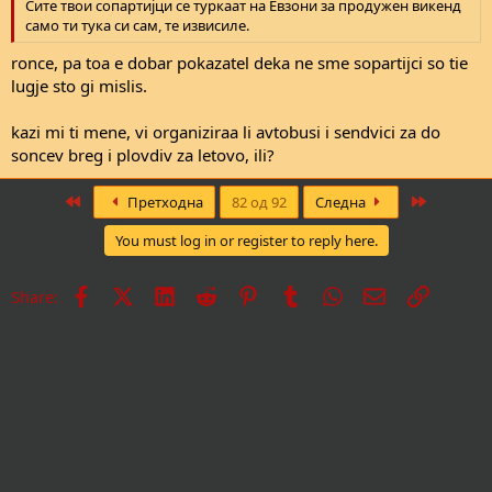
shto se deca na lugje koi shto kradele koga se kradelo i ovie koi shto
Сите твои сопартијци се туркаат на Евзони за продужен викенд
lapaat tenderi i se u politichki kombinacii.
само ти тука си сам, те извисиле.
eve, ja ne znam eden lik, so normalna sekojdnevna rabota u
ronce, pa toa e dobar pokazatel deka ne sme sopartijci so tie
drzhavava koj shto ide tri pati na leten odmor ili ne se zadolzhuva ili
lugje sto gi mislis.
trga od usta cela godina za toj eden odmor.
kazi mi ti mene, vi organiziraa li avtobusi i sendvici za do
soncev breg i plovdiv za letovo, ili?
First
Last
Претходна
82 од 92
Следна
You must log in or register to reply here.
Facebook
X
LinkedIn
Reddit
Pinterest
Tumblr
WhatsApp
Е-пошта
Врска
Share: