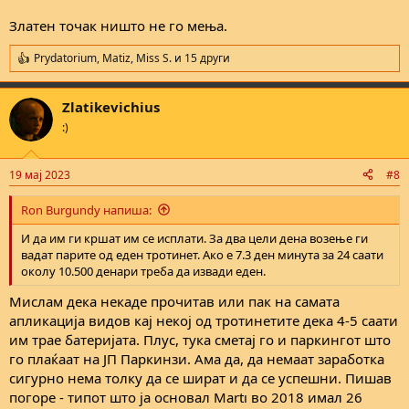
Златен точак ништо не го мења.
Prydatorium
,
Matiz
,
Miss S.
и 15 други
R
e
a
Zlatikevichius
c
t
:)
i
o
n
19 мај 2023
#8
s
:
Ron Burgundy напиша:
И да им ги кршат им се исплати. За два цели дена возење ги
вадат парите од еден тротинет. Ако е 7.3 ден минута за 24 саати
околу 10.500 денари треба да извади еден.
Мислам дека некаде прочитав или пак на самата
апликација видов кај некој од тротинетите дека 4-5 саати
им трае батеријата. Плус, тука сметај го и паркингот што
го плаќаат на ЈП Паркинзи. Ама да, да немаат заработка
сигурно нема толку да се шират и да се успешни. Пишав
погоре - типот што ја основал Martı во 2018 имал 26