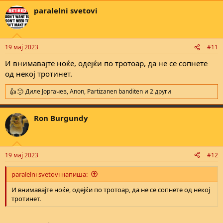
paralelni svetovi
19 мај 2023
#11
И внимавајте ноќе, одејќи по тротоар, да не се сопнете
од некој тротинет.
Диле Јоргачев
,
Anon
,
Partizanen banditen
и 2 други
R
e
a
Ron Burgundy
c
t
i
o
n
19 мај 2023
#12
s
:
paralelni svetovi напиша:
И внимавајте ноќе, одејќи по тротоар, да не се сопнете од некој
тротинет.