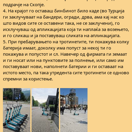
подрачје на Скопје.
4. На крајот го оставаш бинбинот било каде (во Турција
ги заклучуваат на бандери, огради, дрва, ама кај нас ко
што видов сите се оставени така, не се заклучени), го
исклучуваш од апликацијата која ти наплаќа за возењето,
и го сликаш и ја поставуваш сликата на апликацијата.
5. При пребарувањето на тротинетите, ти покажува колку
батерија имаат, доколку има попуст за некој ти го
покажува и попустот и сл. Навечер од фирмата ги земаат
и ги носат или на пунктовите за полнење, или само им
поставуваат нови, наполнети батерии и ги оставаат на
истото место, па така утредента сите тротинети се одново
спремни за користење.