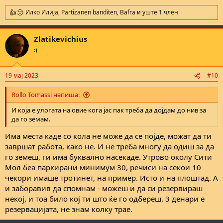
Илко Илија
,
Partizanen banditen
,
Bafra
и уште 1 член
R
e
a
Zlatikevichius
c
t
:)
i
o
n
19 мај 2023
#10
s
:
Rollo Tomassi напиша:
И која е улогата на овие кога јас пак треба да дојдам до нив за
да го земам.
Има места каде со кола не може да се појде, можат да ти
завршат работа, како не. И не треба многу да одиш за да
го земеш, ги има буквално насекаде. Утрово околу Сити
Мол беа паркирани минимум 30, речиси на секои 10
чекори имаше тротинет, на пример. Исто и на плоштад. А
и заборавив да спомнам - можеш и да си резервираш
некој, и тоа било кој ти што ќе го одбереш. 3 денари е
резервацијата, не знам колку трае.