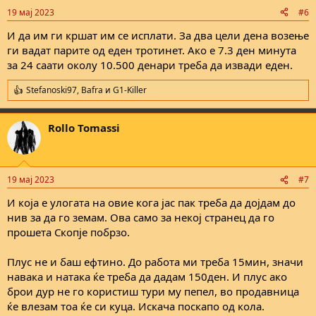
19 мај 2023
#6
И да им ги кршат им се исплати. За два цели дена возење
ги вадат парите од еден тротинет. Ако е 7.3 ден минута
за 24 саати околу 10.500 денари треба да извади еден.
Stefanoski97
,
Bafra
и
G1-Killer
R
e
a
Rollo Tomassi
c
t
i
o
n
19 мај 2023
#7
s
:
И која е улогата на овие кога јас пак треба да дојдам до
нив за да го земам. Ова само за некој странец да го
прошета Скопје побрзо.
Плус не и баш ефтино. До работа ми треба 15мин, значи
навака и натака ќе треба да дадам 150ден. И плус ако
брои дур не го користиш тури му пепел, во продавница
ќе влезам тоа ќе си куца. Искача поскапо од кола.