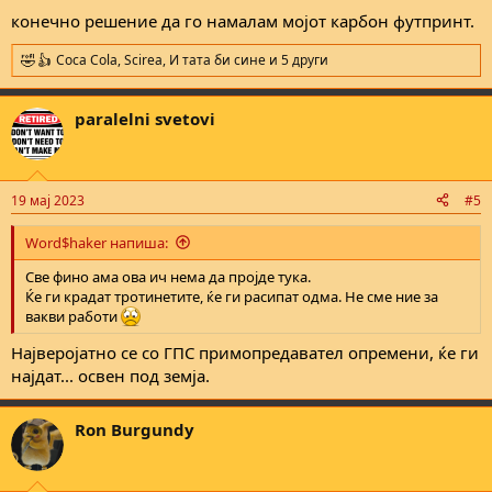
:
конечно решение да го намалам мојот карбон футпринт.
Coca Cola
,
Scirea
,
И тата би сине
и 5 други
R
e
a
paralelni svetovi
c
t
i
o
n
19 мај 2023
#5
s
:
Word$haker напиша:
Све фино ама ова ич нема да пројде тука.
Ќе ги крадат тротинетите, ќе ги расипат одма. Не сме ние за
вакви работи
Најверојатно се со ГПС примопредавател опремени, ќе ги
најдат... освен под земја.
Ron Burgundy