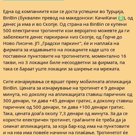
Една од компаниите кои се доста успешни во Турција,
BinBin (буквален превод на македонски: КачиКачи
), од
денес ја има и во Скопје. Од страна на BinBin се купени
500 електрични тротинети кои веројатно можевте да ги
забележите денес паркирани низ Скопје, од Ѓорче до
Ново Лисиче. ЈП „Градски паркинг“, ќе и наплаќа на
фирмата за издавањето на локациите каде што се
поставени пунктовите на тротинетите, моментално 16
такви, но 3 локации биле несоодветни за фирмата, па
така се бараат уште локации за ширење на мрежата.
Сите изнајмувања се вршат преку мобилната апликација
BinBin. Цената за изнајмување на тротинет е 9 денари
минута, но доколку на апликацијата ставиш паричник од
300 денари, ти дава +45 денари гратис, а доколку ставиш
паричник од 500 денари, ти дава +100 денари гратис.
Така, цената доаѓа околу 7,3 денари од минута. За да се
користи електричен тротинет, граѓаните ќе треба да ја
симнат апликацијата, за која бар-код има на пунктовите
и на неа има повеќе начини на плаќање. Тротинетот ќе