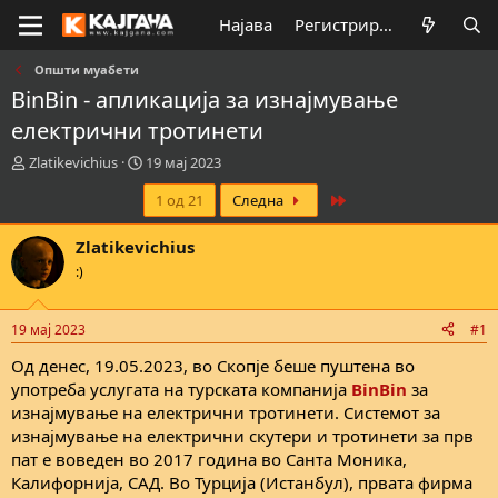
Најава
Регистрирај се
Општи муабети
BinBin - апликација за изнајмување
електрични тротинети
К
В
Zlatikevichius
19 мај 2023
р
р
Last
1 од 21
Следна
е
е
а
м
т
е
Zlatikevichius
о
н
:)
р
а
н
з
а
а
19 мај 2023
#1
т
п
е
о
Од денес, 19.05.2023, во Скопје беше пуштена во
м
ч
употреба услугата на турската компанија
BinBin
за
а
н
изнајмување на електрични тротинети. Системот за
т
у
изнајмување на електрични скутери и тротинети за прв
а
в
пат е воведен во 2017 година во Санта Моника,
а
Калифорнија, САД. Во Турција (Истанбул), првата фирма
њ