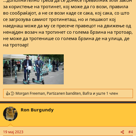
за користење на тротинет, кој може да го вози, правила
во сообраќајот, а не се вози каде се сака, кој сака, со што
се загрозува самиот тротинеташ, но и пешакот кој
наеднаш може да му се пресече правецот на движење од
ненајден возач на тротинет со голема брзина на тротоар,
не може да тротенише со голема брзина де на улица, де
на тротоар!
Morgan Freeman
,
Partizanen banditen
,
Bafra
и уште 1 член
R
e
a
Ron Burgundy
c
t
i
o
n
19 мај 2023
#4
s