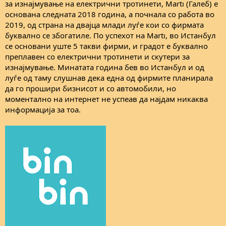
е
за изнајмување на електрични тротинети, Martı (Галеб) е
основана следната 2018 година, а почнала со работа во
2019, од страна на двајца млади луѓе кои со фирмата
буквално се збогатиле. По успехот на Martı, во Истанбул
се основани уште 5 такви фирми, и градот е буквално
преплавен со електрични тротинети и скутери за
изнајмување. Минатата година бев во Истанбул и од
луѓе од таму слушнав дека една од фирмите планирала
да го прошири бизнисот и со автомобили, но
моментално на интернет не успеав да најдам никаква
информација за тоа.