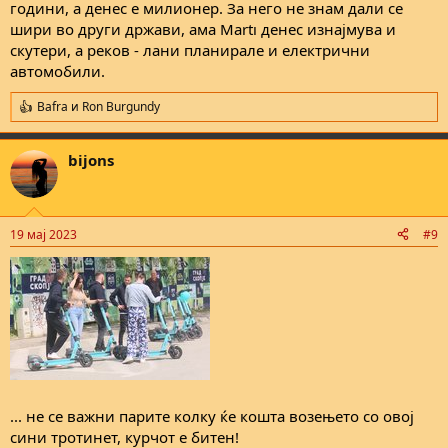
години, а денес е милионер. За него не знам дали се
шири во други држави, ама Martı денес изнајмува и
скутери, а реков - лани планирале и електрични
автомобили.
Bafra
и
Ron Burgundy
R
e
a
bijons
c
t
i
o
n
19 мај 2023
#9
s
:
... не се важни парите колку ќе кошта возењето со овој
сини тротинет, курчот е битен!