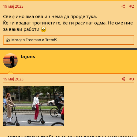
n
19 мај 2023
#2
s
:
Све фино ама ова ич нема да пројде тука.
Ќе ги крадат тротинетите, ќе ги расипат одма. Не сме ние
за вакви работи
Morgan Freeman
и
TrendS
R
e
a
bijons
c
t
i
o
n
19 мај 2023
#3
s
:
...дополнително треба да се донесе превилник или закон