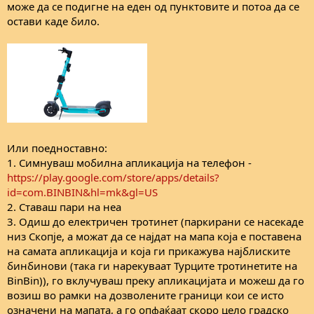
може да се подигне на еден од пунктовите и потоа да се
остави каде било.
Или поедноставно:
1. Симнуваш мобилна апликација на телефон -
https://play.google.com/store/apps/details?
id=com.BINBIN&hl=mk&gl=US
2. Ставаш пари на неа
3. Одиш до електричен тротинет (паркирани се насекаде
низ Скопје, а можат да се најдат на мапа која е поставена
на самата апликација и која ги прикажува најблиските
бинбинови (така ги нарекуваат Турците тротинетите на
BinBin)), го вклучуваш преку апликацијата и можеш да го
возиш во рамки на дозволените граници кои се исто
означени на мапата, а го опфаќаат скоро цело градско