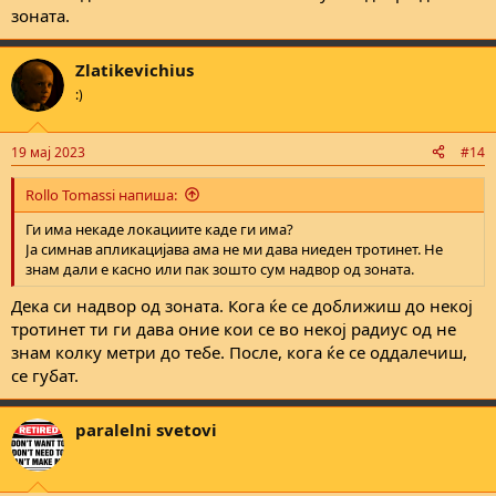
зоната.
Zlatikevichius
:)
19 мај 2023
#14
Rollo Tomassi напиша:
Ги има некаде локациите каде ги има?
Ја симнав апликацијава ама не ми дава ниеден тротинет. Не
знам дали е касно или пак зошто сум надвор од зоната.
Дека си надвор од зоната. Кога ќе се доближиш до некој
тротинет ти ги дава оние кои се во некој радиус од не
знам колку метри до тебе. После, кога ќе се оддалечиш,
се губат.
paralelni svetovi