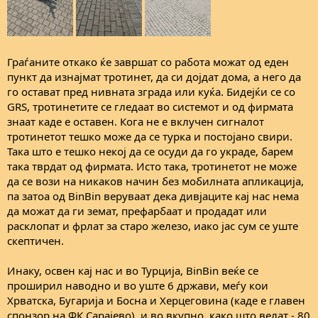
Граѓаните откако ќе завршат со работа можат од еден
пункт да изнајмат тротинет, да си дојдат дома, а него да
го остават пред нивната зграда или куќа. Бидејќи се со
GRS, тротинетите се гледаат во системот и од фирмата
знаат каде е оставен. Кога не е вклучен сигналот
тротинетот тешко може да се турка и постојано свири.
Така што е тешко некој да се осуди да го украде, барем
така тврдат од фирмата. Исто така, тротинетот не може
да се вози на никаков начин без мобилната апликација,
па затоа од BinBin веруваат дека дивјаците кај нас нема
да можат да ги земат, префарбаат и продадат или
расклопат и фрлат за старо железо, иако јас сум се уште
скептичен.
Инаку, освен кај нас и во Турција, BinBin веќе се
проширил наводно и во уште 6 држави, меѓу кои
Хрватска, Бугарија и Босна и Херцеговина (каде е главен
спонзор на ФК Сарајево), и во вкупно, како што велат - 80