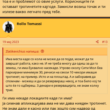
тоа е и проблемот со овие услуги. Корисниците ги
оставаат тротинетите кајгоде. Замисли возиш точак и ти
излезе вакво легнато пред тебе.
Rollo Tomassi
19 мај 2023
#13
Zlatikevichius напиша:
Има места каде со кола не може да се појде, можат да ти
завршат работа, како не. И не треба многу да одиш за да го
земеш, ги има буквално насекаде. Утрово околу Сити Мол беа
паркирани минимум 30, речиси на секои 10 чекори имаше
тротинет, на пример. Исто и на плоштад. А и заборавив да
спомнам - можеш и да си резервираш некој, и тоа било кој ти
што ќе го одбереш. 3 денари е резервацијата, не знам колку
трае.
Ги има некаде локациите каде ги има?
Ја симнав апликацијава ама не ми дава ниеден тротинет.
Не знам дали е касно или пак зошто сум надвор од