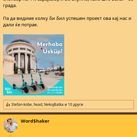
града.
Па да видиме колку би бил успешен проект ова кај нас и
дали ќе потрае.
Stefan-kobe
,
head
,
NekojBatka
и 10 други
R
e
a
Word$haker
c
t
i
o