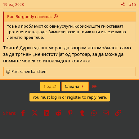
19 мај 2023
#15
Ron Burgundy напиша:
тоа е и проблемот со овие услуги. Корисниците ги оставаат
тротинетите кајгоде. Замисли возиш точак и ти излезе вакво
легнато пред тебе.
Tочно! Дури еднаш морав да запрам автомобилот. само
за да тргнам „нечистотија“ од тротоар, за да може да
помине човек со инвалидска количка.
Partizanen banditen
R
e
a
Last
1 од 21
Следна
c
t
You must log in or register to reply here.
i
o
n
Facebook
X
LinkedIn
Reddit
Pinterest
Tumblr
WhatsApp
Е-пошта
Врска
Share:
s
: