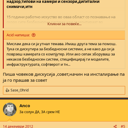
надзор,типови на камери и сензори,дигитални
снимачи,итн
15 години работно искуство во оваа област со познавање на
скоро сите безбедносни системи кои се монтираат во
Кликни за повеќе...
Мк(PARADOX,BENTEL,DSC,FBI,ADEMCO)
Acid напиша:
Мислам дека си ја утнал темава. Имаш друга тема за помош.
Тука се дискутира за безбедносни системи, а не како да си ја
поврзеш камерата со компјутер. Или ако сепак зборуваш за
некаков безбедносен систем, специфицирај ги моделите,
инфраструктурата, софтверот и тн...
Пиша човеков дискусија ,совет,начин на инсталирање па
ја го прашав за совет
Sase_Ohrid
R
e
a
Anco
c
t
За солун ДА, ЗА срем НЕ
i
o
n
14 декември 2012
#5