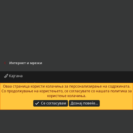
Интернет и мрежи
Кајгана
Контактирајте нè
Правила и услови
Политика за приватност
Оваа страница користи колачиња за персонализирање на содржината.
Помош
Почетна
R
Со продолжување на користењето, се согласувате со нашата политика за
S
користење колачиња.
S
®
Community platform by XenForo
© 2010-2025 XenForo Ltd.
|
Add-Ons
by
Се согласувам
Дознај повеќе…
xenMade.com