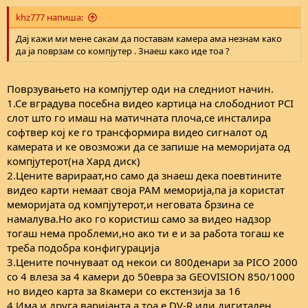
khz777 напиша:
Дај кажи ми мене сакам да поставам камера ама незнам како
да ја поврзам со компјутер . Знаеш како иде тоа ?
Поврзувањето на компјутер оди на следниот начин.
1.Се вградува посебна видео картица на слободниот PCI
слот што го имаш на матичната плоча,се инсталира
софтвер кој ке го трансформира видео сигналот од
камерата и ке овозможи да се запише на меморијата од
компјутерот(на Хард диск)
2.Цените варираат,но само да знаеш дека поевтините
видео карти немаат своја РАМ меморија,па ја користат
меморијата од компјутерот,и неговата брзина се
намалува.Но ако го користиш само за видео надзор
тогаш нема проблеми,но ако ти е и за работа тогаш ке
треба подобра конфигурација
3.Цените почнуваат од некои си 800денари за PICO 2000
со 4 влеза за 4 камери до 50евра за GEOVISION 850/1000
но видео карта за 8камери со екстензија за 16
4.Има и друга варијанта а тоа е DV-R или дигитален