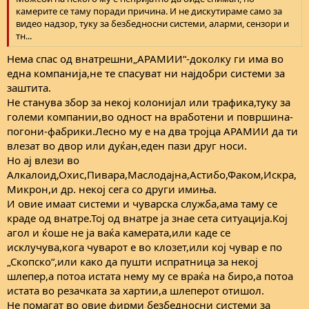
камерите се таму поради причина. И не дискутираме само за
видео надзор, туку за безбедносни системи, аларми, сензори и
тн...
Нема спас од внатрешни„АРАМИИ“-доколку ги има во
една компанија,не те спасуват ни најдобри системи за
заштита.
Не станува збор за некој колонијал или трафика,туку за
големи компании,во одност на вработени и површина-
погони-фабрики.Лесно му е на два тројца АРАМИИ да ти
влезат во двор или дуќан,еден пази друг носи.
Но ај влези во
Алкалоид,Охис,Пивара,Маслодајна,Астибо,Факом,Искра,
Микрон,и др. некој сега со други имиња.
И овие имаат системи и чуварска служба,ама таму се
краде од внатре.Тој од внатре ја знае сета ситуација.Кој
агол и ќоше не ја ваќа камерата,или каде се
исклучува,кога чуварот е во клозет,или кој чувар е по
„Скопско“,или како да пушти испратница за некој
шлепер,а потоа истата нему му се враќа на биро,а потоа
истата во резачката за хартии,а шлеперот отишол.
Не помагат во овие фирми безбедносни системи за