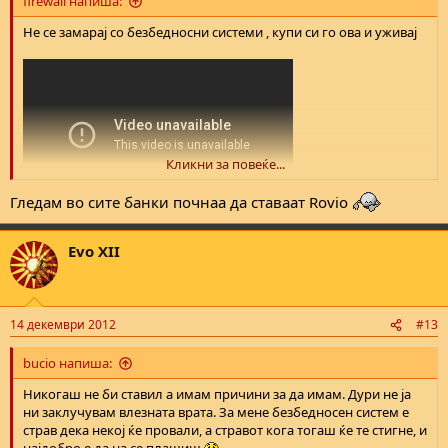
firewall напиша:
Не се замарај со безбедносни системи , купи си го ова и уживај
Кликни за повеќе...
Гледам во сите банки почнаа да ставаат Rovio
http://www.gizmag.com/wowwee-rovio-wifi-robot-webcam/8606/
Evo XII
14 декември 2012
#13
bucio напиша:
Никогаш не би ставил а имам причини за да имам. Дури не ја
ни заклучувам влезната врата. За мене безбедносен систем е
страв дека некој ќе провали, а стравот кога тогаш ќе те стигне, и