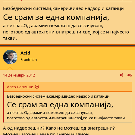
s
:
Безбедносни системи,камери,видео надзор и катанци
Се срам за една компанија,
а не спас.Од арамии неможеш да се зачуваш,
поготово од автохтони-внатрешни-свој,кој се и најчесто
такви.
Acid
Frontman
14 декември 2012
#6
Anco напиша:
Безбедносни системи,камери,видео надзор и катанци
Се срам за една компанија,
а не спас.Од арамии неможеш да се зачуваш,
поготово од автохтони-внатрешни-свој,кој се и најчесто такви.
А од надворешни? Како не можеш од внатрешни?
Можеш, можеш, има примери милион.