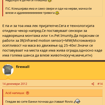
најдобро е да на се плашиш
.
П.С. Комшијава има и само свири и оди на нерви, мачка ќе
влезе и ајдеееееееееееее тревога
.
Е па и за тоа има лек пријателче.Сега е технологијата
отидена чекор напред.Се поставуваат сензори за
надворешна монтажа или т.н.Pet Imunity.Да појаснам се
работи за IR(Infrared motion sensor)+MW(Microwave)со
осетливост на маса во движење од 25-40кг.Значи се
поставуваат на места каде има жива ограда,односно каде
има голема шанса да влезе животно(куче,маче,итн)
firewall
14 декември 2012
#14
Acid напиша:
Гледам во сите банки почнаа да ставаат Rovio