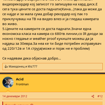
видеорекордер кој записот го запишува на хард диск.Е
сега тука цените се доста паднати(Кина...)така да може да
се најде и за мала сума добар рекордер кој пак го
приклучуваш на ТВ на видео влез и ја гледаш камерата
во живо.
5.Цените на камерите се доста паднати.Значи една
економска класа на камера со 680тв линии,со IR диоди за
нокно гледање и weather proof кукиште можеш да ја
најдеш за 30евра.За неа ке ти биде потребен исправувач
од 220/12в и 1А струја(може и појак не е проблем)
Се надевам дека објаснав добро...
Македонец
и
khz777
R
e
a
Acid
c
t
Frontman
i
o
n
14 декември 2012
#12
s
: