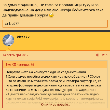
За дома е одлично , не само за провалници туку и за
надгледување на деца или ако некоја бебиситерка сака
да прави домашна журка
khz777
R
e
a
khz777
c
t
i
o
n
14 декември 2012
#15
s
:
Evo XII напиша:
Поврзувањето на компјутер оди на следниот начин.
1.Се вградува посебна видео картица на слободниот PCI слот
што го имаш на матичната плоча,се инсталира софтвер кој ке
го трансформира видео сигналот од камерата и ке овозможи
да се запише на меморијата од компјутерот(на Хард диск)
2.Цените варираат,но само да знаеш дека поевтините видео
карти немаат своја РАМ меморија,па ја користат меморијата од
компјутерот,и неговата брзина се намалува.Но ако го користиш
Кликни за повеќе...
само за видео надзор тогаш нема проблеми,но ако ти е и за