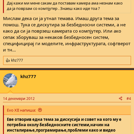
Дај кажи ми мене сакам да поставам камера ама незнам како
да ја поврзам со компјутер . Знаеш како иде тоа ?
Мислам дека си ја утнал темава. Имаш друга тема за
помош. Тука се дискутира за безбедносни системи, а не
како да си ја поврзеш камерата со компјутер. Или ако
сепак зборуваш за некаков безбедносен систем,
специфицирај ги моделите, инфраструктурата, софтверот
и тн...
khz777
R
e
a
khz777
c
t
i
o
n
14 декември 2012
#4
s
:
Evo XII напиша:
Еве отворив една тема за дискусија и совет на кого му е
потребна околу безбедносните системи,начин на
инсталирање,програмирање,проблеми како и видео