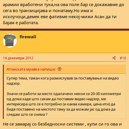
арамии вработени тука,на ова поле бар се докажавме до
сега во транзицијава и понатаму.Но има и
исклучоци,демек еве фативме некој-мижи Асан да ти
бајам е работата.
firewall
14 декември 2012
#10
Атомската мравка напиша:
Супер тема, таман кога размислував за поставување на видео
надзор.
Значи се работи за место одалачено некои си 20-30 километри
од дома каде што сакам да поставам видео надзор, ме
интересира што се е потребно (и каква камера, цена итн) да
биде поставено на местото таму за да можам јас од дома да
следам што се снима ?
Не се замарај со безбедносни системи , купи си го ова и