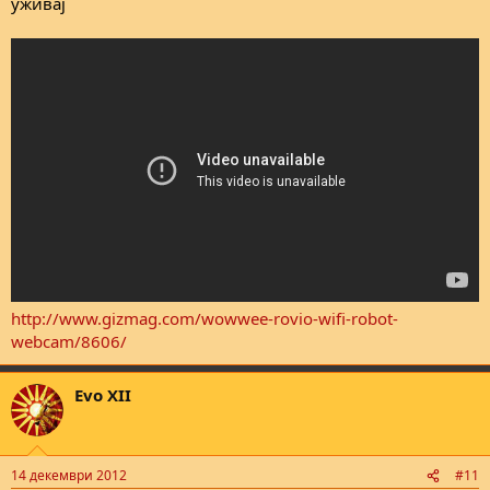
уживај
http://www.gizmag.com/wowwee-rovio-wifi-robot-
webcam/8606/
Evo XII
14 декември 2012
#11