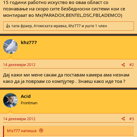
е
15 години работно искуство во оваа област со
познавање на скоро сите безбедносни системи кои се
монтираат во Мк(PARADOX,BENTEL,DSC,FBI,ADEMCO)
тапа фраер
,
Атомската мравка
,
khz777
и уште 1 член
R
e
a
khz777
c
t
i
o
n
14 декември 2012
#2
s
:
Дај кажи ми мене сакам да поставам камера ама незнам
како да ја поврзам со компјутер . Знаеш како иде тоа ?
Acid
Frontman
14 декември 2012
#3
khz777 напиша: