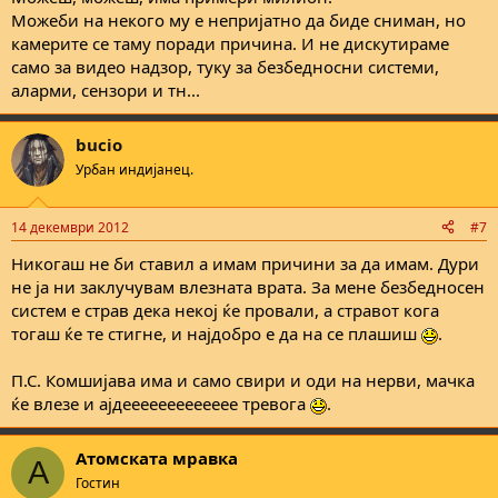
Можеби на некого му е непријатно да биде сниман, но
камерите се таму поради причина. И не дискутираме
само за видео надзор, туку за безбедносни системи,
аларми, сензори и тн...
bucio
Урбан индијанец.
14 декември 2012
#7
Никогаш не би ставил а имам причини за да имам. Дури
не ја ни заклучувам влезната врата. За мене безбедносен
систем е страв дека некој ќе провали, а стравот кога
тогаш ќе те стигне, и најдобро е да на се плашиш
.
П.С. Комшијава има и само свири и оди на нерви, мачка
ќе влезе и ајдеееееееееееее тревога
.
Атомската мравка
А
Гостин