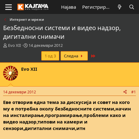
Најава
Регистрирај се
Интернет и мрежи
Безбедносни системи и видео надзор,
дигитални снимачи
К
В
Evo XII
14 декември 2012
р
р
Last
1 од 3
Следна
е
е
а
м
т
е
Evo XII
о
н
р
а
н
з
а
а
14 декември 2012
#1
т
п
е
о
Еве отворив една тема за дискусија и совет на кого
м
ч
му е потребна околу безбедносните системи,начин
а
н
на инсталирање,програмирање,проблеми како и
т
у
видео надзор,типови на камери и
а
в
сензори,дигитални снимачи,итн
а
њ