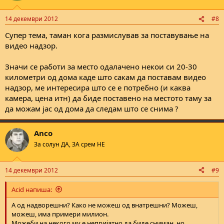
14 декември 2012
#8
Супер тема, таман кога размислував за поставување на
видео надзор.
Значи се работи за место одалачено некои си 20-30
километри од дома каде што сакам да поставам видео
надзор, ме интересира што се е потребно (и каква
камера, цена итн) да биде поставено на местото таму за
да можам јас од дома да следам што се снима ?
Anco
За солун ДА, ЗА срем НЕ
14 декември 2012
#9
Acid напиша:
А од надворешни? Како не можеш од внатрешни? Можеш,
можеш, има примери милион.
Можеби на некого му е непријатно да биде сниман, но