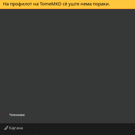
На профилот на TomeMKD сè уште нема пораки.
Членови
Кајгана