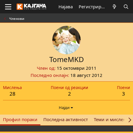
Најава
Регистрирај се
Членови
TomeMKD
Член од
15 октомври 2011
Последно онлајн
18 август 2012
Мислења
Поени од реакции
Поени
28
2
3
Најди
Профил пораки
Последна активност
Теми и мислења