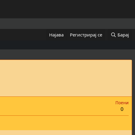
Најава
Регистрирај се
Барај
Поени
0