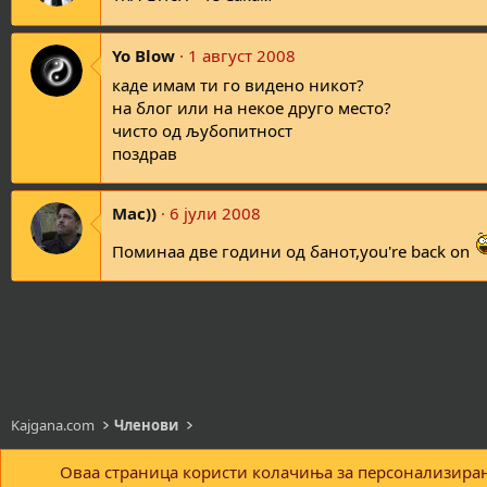
Yo Blow
1 август 2008
каде имам ти го видено никот?
на блог или на некое друго место?
чисто од љубопитност
поздрав
Mac))
6 јули 2008
Поминаа две години од банот,you're back on
Kajgana.com
Членови
Оваа страница користи колачиња за персонализирањ
Кајгана