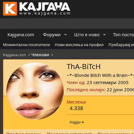
Kajgana.com
Форуми
Што е ново
Топ пост
Моментални посетители
Нови мислења на профил
Пребарувај 
Kajgana.com
Членови
ThA-BiTcH
~*~Blonde Bitch With a Brain~*
Член од
23 септември 2005
Последно онлајн
22 јуни 200
Мислења
4.338
Најди