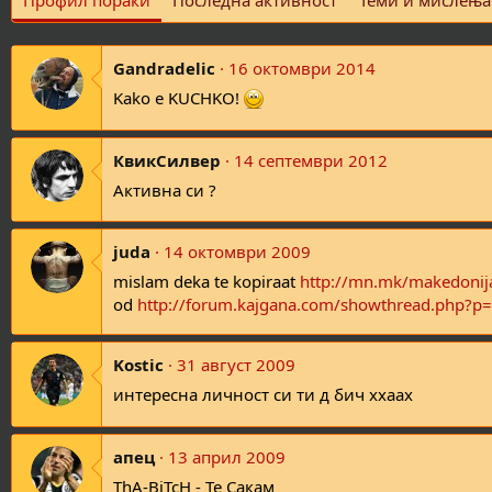
Профил пораки
Последна активност
Теми и мислења
Gandradelic
16 октомври 2014
Kako e KUCHKO!
КвикСилвер
14 септември 2012
Активна си ?
juda
14 октомври 2009
mislam deka te kopiraat
http://mn.mk/makedonija
od
http://forum.kajgana.com/showthread.php?p
Kostic
31 август 2009
интересна личност си ти д бич ххаах
апец
13 април 2009
ThA-BiTcH - Те Сакам