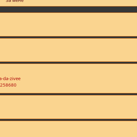
За мене
-da-zivee
=258680