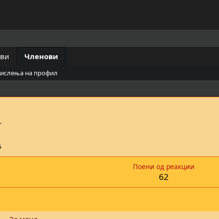
ови
Членови
мислења на профил
~
6
Поени од реакции
62