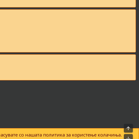
На в
асувате со нашата политика за користење колачиња.
Правила и услови
Политика за приватност
Помош
Почетна
R
Bot