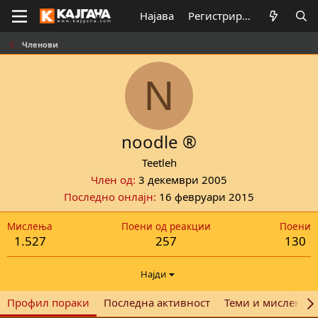
Најава
Регистрирај се
Членови
N
noodle ®
Teetleh
Член од
3 декември 2005
Последно онлајн
16 февруари 2015
Мислења
Поени од реакции
Поени
1.527
257
130
Најди
Профил пораки
Последна активност
Теми и мислења