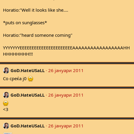
Horatio:"Well it looks like she....
*puts on sunglasses*
Horatio:"heard someone coming"
YYYYYYYEEEEEEEEEEEEEEEEEEEEEEAAAAAAAAAAAAAAAAAHH
HHHHHHHH!!!
GoD.HateUSaLL
26 јануари 2011
Со среќа ј0
GoD.HateUSaLL
26 јануари 2011
<3
GoD.HateUSaLL
26 јануари 2011