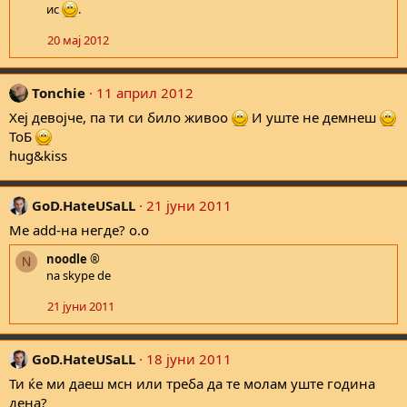
ис
.
20 мај 2012
Tonchie
11 април 2012
Хеј девојче, па ти си било живоо
И уште не демнеш
ТоБ
hug&kiss
GoD.HateUSaLL
21 јуни 2011
Ме add-на негде? о.о
noodle ®
N
na skype de
21 јуни 2011
GoD.HateUSaLL
18 јуни 2011
Ти ќе ми даеш мсн или треба да те молам уште година
дена?