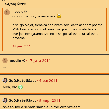
Сачувај боже.
noodle ®
N
gospod ne mrzi, ne ne sacuva.
pishi go tvojot, treba da napravam nov i da te addnam poshto
MSN kako sredstvo za komunikacija izumre vo dalechnata
dveiljadiinekoja. ama ozbilno, pishi go sakash tuka sakash u
privatna.
18 јуни 2011
noodle ®
17 јуни 2011
N
њ
GoD.HateUSaLL
4 мај 2011
Meh, old
GoD.HateUSaLL
9 март 2011
"We found a seman sample in the victim's ear"