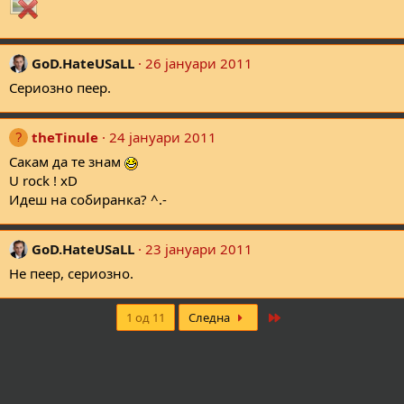
GoD.HateUSaLL
26 јануари 2011
Сериозно пеер.
theTinule
24 јануари 2011
Сакам да те знам
U rock ! xD
Идеш на собиранка? ^.-
GoD.HateUSaLL
23 јануари 2011
Не пеер, сериозно.
Last
1 од 11
Следна