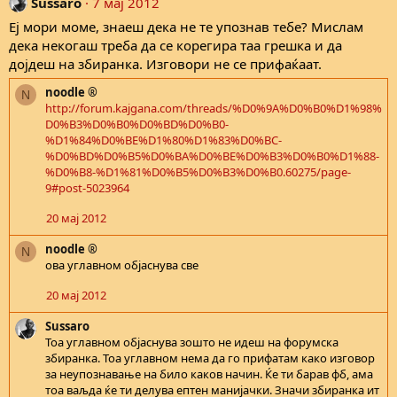
Sussaro
7 мај 2012
Еј мори моме, знаеш дека не те упознав тебе? Мислам
дека некогаш треба да се корегира таа грешка и да
дојдеш на збиранка. Изговори не се прифаќаат.
noodle ®
N
http://forum.kajgana.com/threads/%D0%9A%D0%B0%D1%98%
D0%B3%D0%B0%D0%BD%D0%B0-
%D1%84%D0%BE%D1%80%D1%83%D0%BC-
%D0%BD%D0%B5%D0%BA%D0%BE%D0%B3%D0%B0%D1%88-
%D0%B8-%D1%81%D0%B5%D0%B3%D0%B0.60275/page-
9#post-5023964
20 мај 2012
noodle ®
N
ова углавном објаснува све
20 мај 2012
Sussaro
Тоа углавном објаснува зошто не идеш на форумска
збиранка. Тоа углавном нема да го прифатам како изговор
за неупознавање на било каков начин. Ќе ти барав фб, ама
тоа ваљда ќе ти делува ептен манијачки. Значи збиранка ит