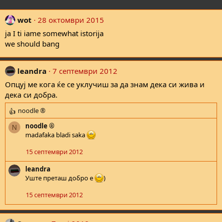
wot
28 октомври 2015
ja I ti iame somewhat istorija
we should bang
leandra
7 септември 2012
Опцуј ме кога ќе се уклучиш за да знам дека си жива и
дека си добра.
noodle ®
R
e
noodle ®
N
a
madafaka bladi saka
c
t
15 септември 2012
i
o
leandra
n
Уште преташ добро е
)
s
:
15 септември 2012